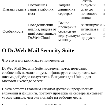
Отсечь
Постоянная
Защита
вирусы и
Главная задача
защита рабочих
данных на
спам до
мест
серверах
почтового
в
ящика
Вынос
Поведенческий
Антивирус и
проверки в
анализ, защита от
антиспам в
Особенность
сервисную
шифровальщиков,
одном
виртуальную
Dr.Web Cloud
продукте
машину
О Dr.Web Mail Security Suite
Что это и для каких задач применяется
Dr.Web Mail Security Suite проверяет поток почтовых
сообщений: находит вирусы и фильтрует спам до того, как
письмо дойдёт до получателя. Выпущен для Unix и для
Microsoft Exchange Server.
Почта остаётся главным каналом доставки вредоносных
вложений и фишинга, поэтому проверка на сервере закрывает
угрозу раньше, чем она попадёт на рабочие места.