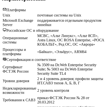
Платформы
Unix
почтовые системы на Unix
Microsoft Exchange
поддерживается отдельным продуктом
Server
линейки
Российские ОС и оборудование
МСВС, «Альт Линукс», «Альт 8СП»,
Операционные
Astra Linux, ОС ROSA Enterprise, «РОСА
системы
КОБАЛЬТ», Ред ОС, ОС «Аврора»
Процессоры и
«Байкал», «Эльбрус», ARM64
платформы
Сертификация и соответствие
№ 3509 на Dr.Web Enterprise Security
Сертификат
Suite; № 5003 на Dr.Web Enterprise
ФСТЭК России
Security Suite TL4
2 и 4 уровень доверия; профили защиты
Уровни доверия
ИТ.САВЗ типов А, Б, В, Г
Недекларированные
2 уровень контроля
возможности
приказ ФСТЭК России № 28 от
Требования к САВЗ
20.03.2012