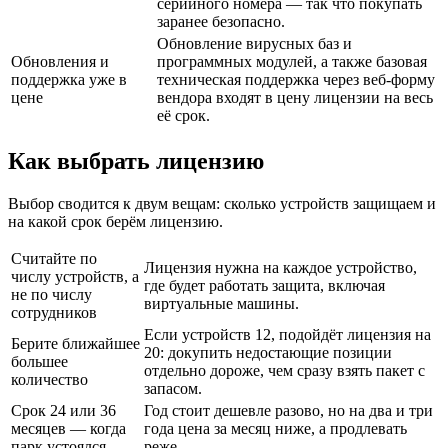
серийного номера — так что покупать
заранее безопасно.
Обновление вирусных баз и
Обновления и
программных модулей, а также базовая
поддержка уже в
техническая поддержка через веб-форму
цене
вендора входят в цену лицензии на весь
её срок.
Как выбрать лицензию
Выбор сводится к двум вещам: сколько устройств защищаем и
на какой срок берём лицензию.
Считайте по
Лицензия нужна на каждое устройство,
числу устройств, а
где будет работать защита, включая
не по числу
виртуальные машины.
сотрудников
Если устройств 12, подойдёт лицензия на
Берите ближайшее
20: докупить недостающие позиции
большее
отдельно дороже, чем сразу взять пакет с
количество
запасом.
Срок 24 или 36
Год стоит дешевле разово, но на два и три
месяцев — когда
года цена за месяц ниже, а продлевать
парк устоялся
реже.