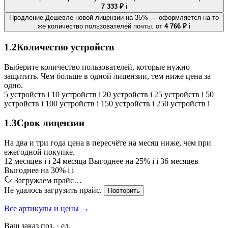
7 333 ₽
i
Продление
Дешевле новой лицензии на 35% — оформляется на то
же количество пользователей почты.
от
4 766 ₽
i
1.2
Количество устройств
Выберите количество пользователей, которые нужно
защитить. Чем больше в одной лицензии, тем ниже цена за
одно.
5 устройств
i
10 устройств
i
20 устройств
i
25 устройств
i
50
устройств
i
100 устройств
i
150 устройств
i
250 устройств
i
1.3
Срок лицензии
На два и три года цена в пересчёте на месяц ниже, чем при
ежегодной покупке.
12 месяцев
i
i
24 месяца
Выгоднее на 25%
i
i
36 месяцев
Выгоднее на 30%
i
i
Загружаем прайс…
Не удалось загрузить прайс.
Повторить
Все артикулы и цены →
Ваш заказ
поз. ·
ед.