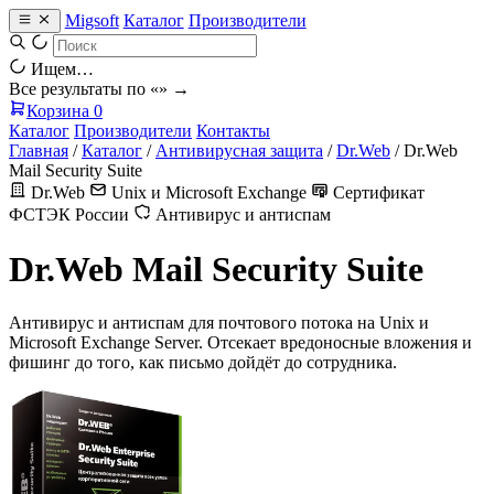
Migsoft
Каталог
Производители
Ищем…
Все результаты по «
» →
Корзина
0
Каталог
Производители
Контакты
Главная
/
Каталог
/
Антивирусная защита
/
Dr.Web
/
Dr.Web
Mail Security Suite
Dr.Web
Unix и Microsoft Exchange
Сертификат
ФСТЭК России
Антивирус и антиспам
Dr.Web Mail Security Suite
Антивирус и антиспам для почтового потока на Unix и
Microsoft Exchange Server. Отсекает вредоносные вложения и
фишинг до того, как письмо дойдёт до сотрудника.