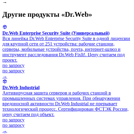
→
Другие продукты «Dr.Web»
Dr.Web Enterprise Security Suite (Универсальный)
Вся линейка Dr.Web Enterprise Security Suite в одной лицензии
для крупной сети от 251 устройства: рабочие станции,
серверы, мобильные устройства, почта, интернет-шлюз и
инструмент расследования Dr.Web FixIt!. Цену считаем под
проект.
по запросу
по запросу
→
Dr.Web Industrial
Антивирусная защита серверов и рабочих станций в
промышленных системах управления. При обнаружении
вредоносной активности Dr.Web Industrial не прерывает
технологический процесс. Сертифицирован ФСТЭК России,
цену считаем под объект.
по запросу
по запросу
→