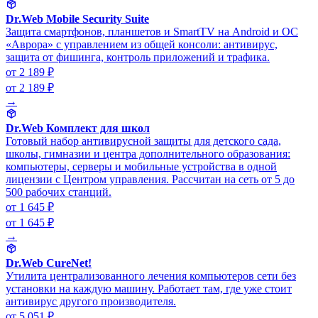
Dr.Web Mobile Security Suite
Защита смартфонов, планшетов и SmartTV на Android и ОС
«Аврора» с управлением из общей консоли: антивирус,
защита от фишинга, контроль приложений и трафика.
от 2 189 ₽
от 2 189 ₽
→
Dr.Web Комплект для школ
Готовый набор антивирусной защиты для детского сада,
школы, гимназии и центра дополнительного образования:
компьютеры, серверы и мобильные устройства в одной
лицензии с Центром управления. Рассчитан на сеть от 5 до
500 рабочих станций.
от 1 645 ₽
от 1 645 ₽
→
Dr.Web CureNet!
Утилита централизованного лечения компьютеров сети без
установки на каждую машину. Работает там, где уже стоит
антивирус другого производителя.
от 5 051 ₽