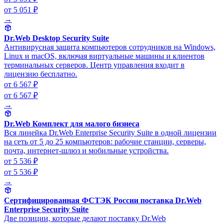
от 5 051 ₽
→
Dr.Web Desktop Security Suite
Антивирусная защита компьютеров сотрудников на Windows,
Linux и macOS, включая виртуальные машины и клиентов
терминальных серверов. Центр управления входит в
лицензию бесплатно.
от 6 567 ₽
от 6 567 ₽
→
Dr.Web Комплект для малого бизнеса
Вся линейка Dr.Web Enterprise Security Suite в одной лицензии
на сеть от 5 до 25 компьютеров: рабочие станции, серверы,
почта, интернет-шлюз и мобильные устройства.
от 5 536 ₽
от 5 536 ₽
→
Сертифицированная ФСТЭК России поставка Dr.Web
Enterprise Security Suite
Две позиции, которые делают поставку Dr.Web