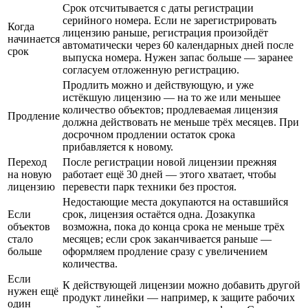
Срок отсчитывается с даты регистрации
серийного номера. Если не зарегистрировать
Когда
лицензию раньше, регистрация произойдёт
начинается
автоматически через 60 календарных дней после
срок
выпуска номера. Нужен запас больше — заранее
согласуем отложенную регистрацию.
Продлить можно и действующую, и уже
истёкшую лицензию — на то же или меньшее
количество объектов; продлеваемая лицензия
Продление
должна действовать не меньше трёх месяцев. При
досрочном продлении остаток срока
прибавляется к новому.
Переход
После регистрации новой лицензии прежняя
на новую
работает ещё 30 дней — этого хватает, чтобы
лицензию
перевести парк техники без простоя.
Недостающие места докупаются на оставшийся
Если
срок, лицензия остаётся одна. Дозакупка
объектов
возможна, пока до конца срока не меньше трёх
стало
месяцев; если срок заканчивается раньше —
больше
оформляем продление сразу с увеличением
количества.
Если
К действующей лицензии можно добавить другой
нужен ещё
продукт линейки — например, к защите рабочих
один