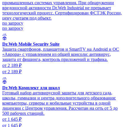
промышленных системах управления. При обнаружении
вредоносной активности Dr.Web Industrial не прерывает
технологический процесс. Сертифицирован ФСТЭК России,
цену считаем под объект.
по запросу
по запросу
→
Dr.Web Mobile Security Suite
Защита смартфонов, планшетов и SmartTV на Android и ОС
«Аврора» с управлением из общей консоли: антивирус,
защита от фишинга, контроль приложений и трафика.
от 2 189 ₽
от 2 189 ₽
→
Dr.Web Комплект для школ
Готовый набор антивирусной защиты для детского сада,
школы, гимназии и центра дополнительного образования:
компьютеры, серверы и мобильные устройства в одной
лицензии с Центром управления. Рассчитан на сеть от 5 до
500 рабочих станций.
от 1 645 ₽
от 1 645 ₽