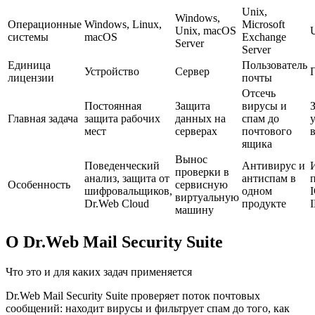
Unix,
Windows,
Операционные
Windows, Linux,
Microsoft
Unix, macOS
системы
macOS
Exchange
Server
Server
Единица
Пользователь
Устройство
Сервер
лицензии
почты
Отсечь
Постоянная
Защита
вирусы и
Главная задача
защита рабочих
данных на
спам до
мест
серверах
почтового
в
ящика
Вынос
Поведенческий
Антивирус и
проверки в
анализ, защита от
антиспам в
Особенность
сервисную
шифровальщиков,
одном
виртуальную
Dr.Web Cloud
продукте
машину
О Dr.Web Mail Security Suite
Что это и для каких задач применяется
Dr.Web Mail Security Suite проверяет поток почтовых
сообщений: находит вирусы и фильтрует спам до того, как