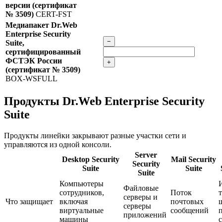
версии (сертификат
№ 3509)
CERT-FST
Медиапакет Dr.Web
Enterprise Security
−
Suite,
сертифицированный
ФСТЭК России
+
(сертификат № 3509)
BOX-WSFULL
Продукты Dr.Web Enterprise Security
Suite
Продукты линейки закрывают разные участки сети и
управляются из одной консоли.
Server
Desktop Security
Mail Security
Security
Suite
Suite
Suite
Компьютеры
Файловые
сотрудников,
Поток
серверы и
Что защищает
включая
почтовых
серверы
виртуальные
сообщений
приложений
машины