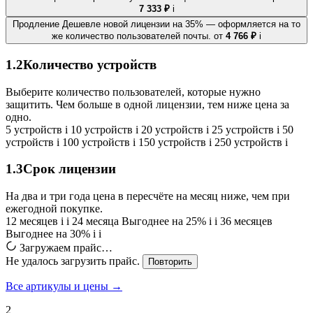
7 333 ₽
i
Продление
Дешевле новой лицензии на 35% — оформляется на то
же количество пользователей почты.
от
4 766 ₽
i
1.2
Количество устройств
Выберите количество пользователей, которые нужно
защитить. Чем больше в одной лицензии, тем ниже цена за
одно.
5 устройств
i
10 устройств
i
20 устройств
i
25 устройств
i
50
устройств
i
100 устройств
i
150 устройств
i
250 устройств
i
1.3
Срок лицензии
На два и три года цена в пересчёте на месяц ниже, чем при
ежегодной покупке.
12 месяцев
i
i
24 месяца
Выгоднее на 25%
i
i
36 месяцев
Выгоднее на 30%
i
i
Загружаем прайс…
Не удалось загрузить прайс.
Повторить
Все артикулы и цены →
2