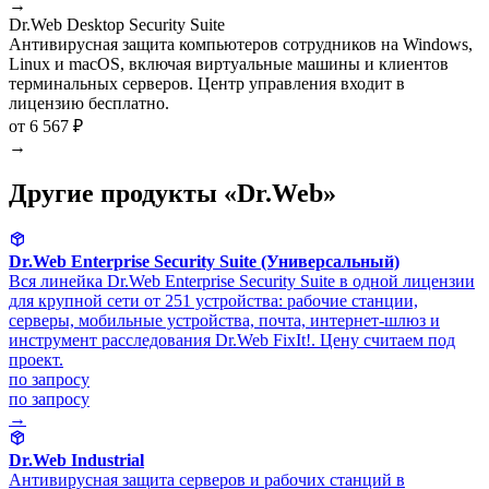
→
Dr.Web Desktop Security Suite
Антивирусная защита компьютеров сотрудников на Windows,
Linux и macOS, включая виртуальные машины и клиентов
терминальных серверов. Центр управления входит в
лицензию бесплатно.
от 6 567 ₽
→
Другие продукты «Dr.Web»
Dr.Web Enterprise Security Suite (Универсальный)
Вся линейка Dr.Web Enterprise Security Suite в одной лицензии
для крупной сети от 251 устройства: рабочие станции,
серверы, мобильные устройства, почта, интернет-шлюз и
инструмент расследования Dr.Web FixIt!. Цену считаем под
проект.
по запросу
по запросу
→
Dr.Web Industrial
Антивирусная защита серверов и рабочих станций в