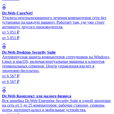
→
Dr.Web CureNet!
Утилита централизованного лечения компьютеров сети без
установки на каждую машину. Работает там, где уже стоит
антивирус другого производителя.
от 5 051 ₽
от 5 051 ₽
→
Dr.Web Desktop Security Suite
Антивирусная защита компьютеров сотрудников на Windows,
Linux и macOS, включая виртуальные машины и клиентов
терминальных серверов. Центр управления входит в
лицензию бесплатно.
от 6 567 ₽
от 6 567 ₽
→
Dr.Web Комплект для малого бизнеса
Вся линейка Dr.Web Enterprise Security Suite в одной лицензии
на сеть от 5 до 25 компьютеров: рабочие станции, серверы,
почта, интернет-шлюз и мобильные устройства.