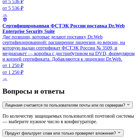
от 5 536 ₽
от 5 536 ₽
→
Сертифицированная ФСТЭК России поставка Dr.Web
Enterprise Security Suite
Две позиции, которые делают поставку Dr.Web
сертифицированной: расширение лицензии до версии, на
которую выдан сертификат ФСТЭК России № 3509, и
медиапакет — коробка с дистрибутивом на DVD, формуляром
и копией сертификата. Добавляются к лицензии Dr.Web.
от 1 250 ₽
от 1 250 ₽
→
Вопросы и ответы
Лицензия считается по пользователям почты или по серверам?
По количеству защищаемых пользователей почтовой системы
— выберите нужное число в конфигураторе.
Продукт фильтрует спам или только проверяет вложения?