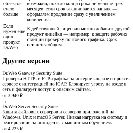
объектов
возможна, пока до конца срока не меньше трёх
стало
месяцев; если срок заканчивается раньше —
больше
оформляем продление сразу с увеличением
количества.
Если
К действующей лицензии можно добавить другой
нужен ещё
продукт линейки — например, к защите рабочих
один
станций проверку почтового трафика. Срок
продукт
останется общим.
Dr.Web
Другие версии
Dr.Web Gateway Security Suite
Проверка HTTP- и FTP-трафика на интернет-шлюзе и прокси-
сервере с интеграцией по ICAP. Блокирует угрозу на входе в
сеть и фильтрует доступ к опасным сайтам.
от 3 940 ₽
→
Dr.Web Server Security Suite
Защита файловых серверов и серверов приложений на
Windows, Unix и macOS Server. Низкая нагрузка на систему и
реагирование на инциденты с машинным обучением.
от 4 225 ₽