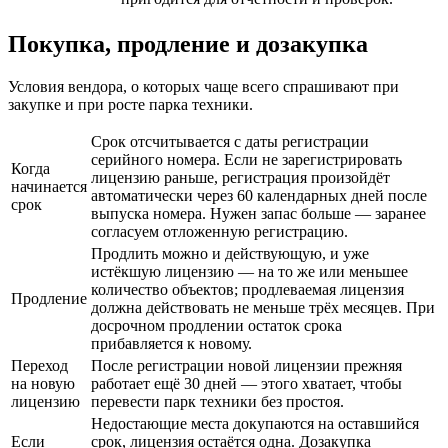
Покупка, продление и дозакупка
Условия вендора, о которых чаще всего спрашивают при
закупке и при росте парка техники.
Срок отсчитывается с даты регистрации
серийного номера. Если не зарегистрировать
Когда
лицензию раньше, регистрация произойдёт
начинается
автоматически через 60 календарных дней после
срок
выпуска номера. Нужен запас больше — заранее
согласуем отложенную регистрацию.
Продлить можно и действующую, и уже
истёкшую лицензию — на то же или меньшее
количество объектов; продлеваемая лицензия
Продление
должна действовать не меньше трёх месяцев. При
досрочном продлении остаток срока
прибавляется к новому.
Переход
После регистрации новой лицензии прежняя
на новую
работает ещё 30 дней — этого хватает, чтобы
лицензию
перевести парк техники без простоя.
Недостающие места докупаются на оставшийся
Если
срок, лицензия остаётся одна. Дозакупка