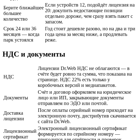
Если устройств 12, подойдёт лицензия на
Берите ближайшее
20: докупить недостающие позиции
большее
отдельно дороже, чем сразу взять пакет с
количество
запасом.
Срок 24 или 36
Год стоит дешевле разово, но на два и три
месяцев — когда
года цена за месяц ниже, а продлевать
парк устоялся
реже.
НДС и документы
Лицензии Dr.Web НДС не облагаются — в
счёте будет ровно та сумма, что показана на
НДС
странице. НДС 22% есть только у
коробочных версий и медиапакетов.
Счёт и договор оформляем на юридическое
Документы
лицо или ИП, закрывающие документы
отправляем по ЭДО или почтой.
После оплаты серийный номер приходит на
Доставка
электронную почту, дистрибутив скачивается
лицензии
с сайта Dr.Web.
Электронный лицензионный сертификат
Лицензионный
формируется по серийному номеру —
сертификат
пригодится для отчётности и проверок.