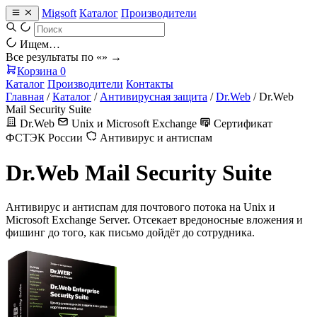
Migsoft
Каталог
Производители
Ищем…
Все результаты по «
» →
Корзина
0
Каталог
Производители
Контакты
Главная
/
Каталог
/
Антивирусная защита
/
Dr.Web
/
Dr.Web
Mail Security Suite
Dr.Web
Unix и Microsoft Exchange
Сертификат
ФСТЭК России
Антивирус и антиспам
Dr.Web Mail Security Suite
Антивирус и антиспам для почтового потока на Unix и
Microsoft Exchange Server. Отсекает вредоносные вложения и
фишинг до того, как письмо дойдёт до сотрудника.