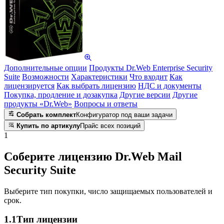
Дополнительные опции
Продукты Dr.Web Enterprise Security
Suite
Возможности
Характеристики
Что входит
Как
лицензируется
Как выбрать лицензию
НДС и документы
Покупка, продление и дозакупка
Другие версии
Другие
продукты «Dr.Web»
Вопросы и ответы
Собрать комплект
Конфигуратор под ваши задачи
Купить по артикулу
Прайс всех позиций
1
Соберите лицензию Dr.Web Mail
Security Suite
Выберите тип покупки, число защищаемых пользователей и
срок.
1.1
Тип лицензии