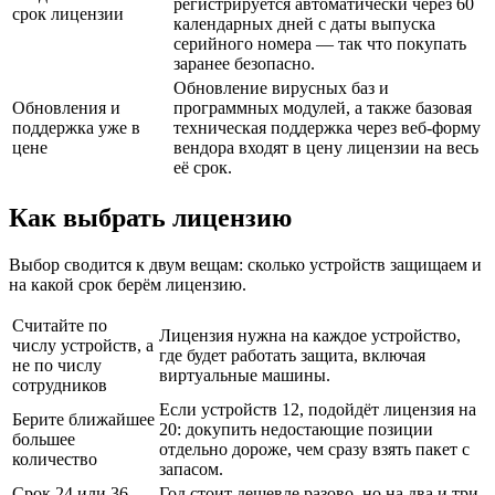
регистрируется автоматически через 60
срок лицензии
календарных дней с даты выпуска
серийного номера — так что покупать
заранее безопасно.
Обновление вирусных баз и
Обновления и
программных модулей, а также базовая
поддержка уже в
техническая поддержка через веб-форму
цене
вендора входят в цену лицензии на весь
её срок.
Как выбрать лицензию
Выбор сводится к двум вещам: сколько устройств защищаем и
на какой срок берём лицензию.
Считайте по
Лицензия нужна на каждое устройство,
числу устройств, а
где будет работать защита, включая
не по числу
виртуальные машины.
сотрудников
Если устройств 12, подойдёт лицензия на
Берите ближайшее
20: докупить недостающие позиции
большее
отдельно дороже, чем сразу взять пакет с
количество
запасом.
Срок 24 или 36
Год стоит дешевле разово, но на два и три