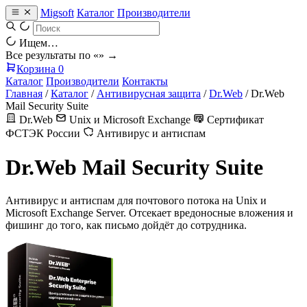
Migsoft
Каталог
Производители
Ищем…
Все результаты по «
» →
Корзина
0
Каталог
Производители
Контакты
Главная
/
Каталог
/
Антивирусная защита
/
Dr.Web
/
Dr.Web
Mail Security Suite
Dr.Web
Unix и Microsoft Exchange
Сертификат
ФСТЭК России
Антивирус и антиспам
Dr.Web Mail Security Suite
Антивирус и антиспам для почтового потока на Unix и
Microsoft Exchange Server. Отсекает вредоносные вложения и
фишинг до того, как письмо дойдёт до сотрудника.