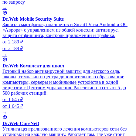
по запросу
→
Dr.Web Mobile Security Suite
Защита смартфонов, планшетов и SmartTV на Android и ОС
«Аврора» с управлением из общей консоли: антивирус,
защита от фишинга, контроль приложений и трафика.
от 2 189 ₽
от 2 189 ₽
→
Dr.Web Комплект для школ
Готовый набор антивирусной защиты для детского сада,
школы, гимназии и центра дополнительного образования:
компьютеры, серверы и мобильные устройства в одной
лицензии с Центром управления. Рассчитан на сеть от 5 до
500 рабочих станций.
от 1 645 ₽
от 1 645 ₽
→
Dr.Web CureNet!
Утилита централизованного лечения компьютеров сети без
установки на каждую машину. Работает там, где уже стоит