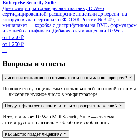
Enterprise Security Suite
Две позиции, которые делают поставку Dr.Web
сертифицированной: расширение лицензии до версии, на
которую выдан сертификат ФСТЭК России № 3509, и
медиапакет — коробка с дистрибутивом на DVD, формуляром
и копией сертификата. Добавляются к лицензии Dr.Web.
от 1 250 ₽
от 1 250 ₽
→
Вопросы и ответы
Лицензия считается по пользователям почты или по серверам?
По количеству защищаемых пользователей почтовой системы
— выберите нужное число в конфигураторе.
Продукт фильтрует спам или только проверяет вложения?
И то, и другое: Dr.Web Mail Security Suite — система
антивирусной и антиспам-обработки сообщений.
Как быстро придёт лицензия?