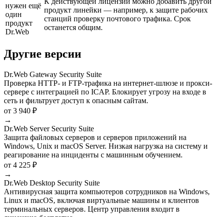
К действующей лицензии можно добавить другой
нужен ещё
продукт линейки — например, к защите рабочих
один
станций проверку почтового трафика. Срок
продукт
останется общим.
Dr.Web
Другие версии
Dr.Web Gateway Security Suite
Проверка HTTP- и FTP-трафика на интернет-шлюзе и прокси-
сервере с интеграцией по ICAP. Блокирует угрозу на входе в
сеть и фильтрует доступ к опасным сайтам.
от 3 940 ₽
→
Dr.Web Server Security Suite
Защита файловых серверов и серверов приложений на
Windows, Unix и macOS Server. Низкая нагрузка на систему и
реагирование на инциденты с машинным обучением.
от 4 225 ₽
→
Dr.Web Desktop Security Suite
Антивирусная защита компьютеров сотрудников на Windows,
Linux и macOS, включая виртуальные машины и клиентов
терминальных серверов. Центр управления входит в