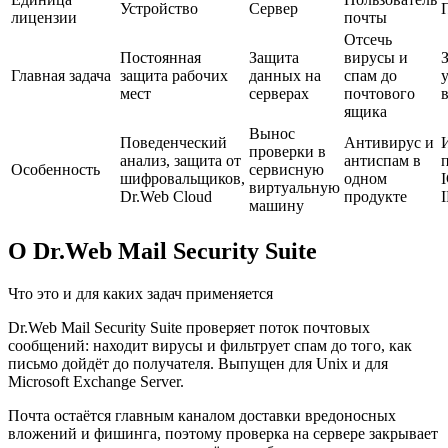
Устройство
Сервер
лицензии
почты
Отсечь
Постоянная
Защита
вирусы и
Главная задача
защита рабочих
данных на
спам до
мест
серверах
почтового
в
ящика
Вынос
Поведенческий
Антивирус и
проверки в
анализ, защита от
антиспам в
Особенность
сервисную
шифровальщиков,
одном
виртуальную
Dr.Web Cloud
продукте
машину
О Dr.Web Mail Security Suite
Что это и для каких задач применяется
Dr.Web Mail Security Suite проверяет поток почтовых
сообщений: находит вирусы и фильтрует спам до того, как
письмо дойдёт до получателя. Выпущен для Unix и для
Microsoft Exchange Server.
Почта остаётся главным каналом доставки вредоносных
вложений и фишинга, поэтому проверка на сервере закрывает