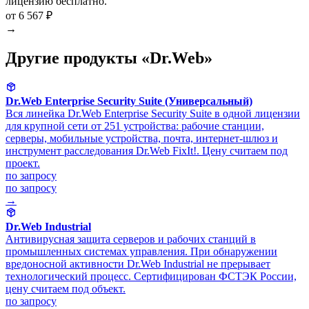
лицензию бесплатно.
от 6 567 ₽
→
Другие продукты «Dr.Web»
Dr.Web Enterprise Security Suite (Универсальный)
Вся линейка Dr.Web Enterprise Security Suite в одной лицензии
для крупной сети от 251 устройства: рабочие станции,
серверы, мобильные устройства, почта, интернет-шлюз и
инструмент расследования Dr.Web FixIt!. Цену считаем под
проект.
по запросу
по запросу
→
Dr.Web Industrial
Антивирусная защита серверов и рабочих станций в
промышленных системах управления. При обнаружении
вредоносной активности Dr.Web Industrial не прерывает
технологический процесс. Сертифицирован ФСТЭК России,
цену считаем под объект.
по запросу