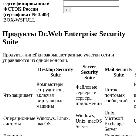
сертифицированный
ФСТЭК России
+
(сертификат № 3509)
BOX-WSFULL
Продукты Dr.Web Enterprise Security
Suite
Продукты линейки закрывают разные участки сети и
управляются из одной консоли.
Server
Desktop Security
Mail Security
Security
Suite
Suite
Suite
Компьютеры
Файловые
сотрудников,
Поток
серверы и
Что защищает
включая
почтовых
серверы
виртуальные
сообщений
приложений
машины
Unix,
Windows,
Операционные
Windows, Linux,
Microsoft
Unix, macOS
системы
macOS
Exchange
Server
Server
Единица
Пользователь