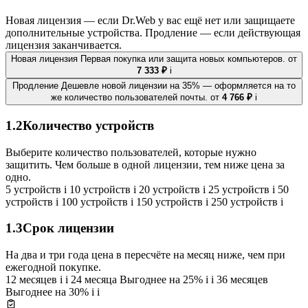
Новая лицензия — если Dr.Web у вас ещё нет или защищаете
дополнительные устройства. Продление — если действующая
лицензия заканчивается.
Новая лицензия
Первая покупка или защита новых компьютеров.
от
7 333 ₽
i
Продление
Дешевле новой лицензии на 35% — оформляется на то
же количество пользователей почты.
от
4 766 ₽
i
1.2
Количество устройств
Выберите количество пользователей, которые нужно
защитить. Чем больше в одной лицензии, тем ниже цена за
одно.
5 устройств
i
10 устройств
i
20 устройств
i
25 устройств
i
50
устройств
i
100 устройств
i
150 устройств
i
250 устройств
i
1.3
Срок лицензии
На два и три года цена в пересчёте на месяц ниже, чем при
ежегодной покупке.
12 месяцев
i
i
24 месяца
Выгоднее на 25%
i
i
36 месяцев
Выгоднее на 30%
i
i