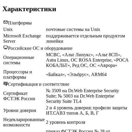
Характеристики
Платформы
Unix
почтовые системы на Unix
Microsoft Exchange
поддерживается отдельным продуктом
Server
линейки
Российские ОС и оборудование
МСВС, «Альт Линукс», «Альт 8СП»,
Операционные
Astra Linux, ОС ROSA Enterprise, «РОСА
системы
КОБАЛЬТ», Ред ОС, ОС «Аврора»
Процессоры и
«Байкал», «Эльбрус», ARM64
платформы
Сертификация и соответствие
№ 3509 на Dr.Web Enterprise Security
Сертификат
Suite; № 5003 на Dr.Web Enterprise
ФСТЭК России
Security Suite TL4
2 и 4 уровень доверия; профили защиты
Уровни доверия
ИТ.САВЗ типов А, Б, В, Г
Недекларированные
2 уровень контроля
возможности
приказ ФСТЭК России № 28 от