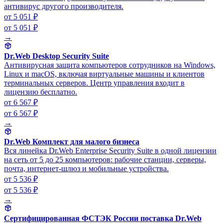
антивирус другого производителя.
от 5 051 ₽
от 5 051 ₽
→
Dr.Web Desktop Security Suite
Антивирусная защита компьютеров сотрудников на Windows,
Linux и macOS, включая виртуальные машины и клиентов
терминальных серверов. Центр управления входит в
лицензию бесплатно.
от 6 567 ₽
от 6 567 ₽
→
Dr.Web Комплект для малого бизнеса
Вся линейка Dr.Web Enterprise Security Suite в одной лицензии
на сеть от 5 до 25 компьютеров: рабочие станции, серверы,
почта, интернет-шлюз и мобильные устройства.
от 5 536 ₽
от 5 536 ₽
→
Сертифицированная ФСТЭК России поставка Dr.Web