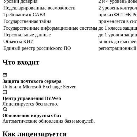
Уровни доверия
2 и 4 уровень дов
Недекларированные возможности
2 уровень контрол
Требования к САВЗ
приказ ФСТЭК Рос
Государственная тайна
применяется в си
Государственные информационные системы
до 1 класса защи
Персональные данные
до 1 уровня защи
Объекты КИИ
вплоть до высшей
Единый реестр российского ПО
регистрационный
Что входит
Защита почтового сервера
Unix или Microsoft Exchange Server.
Центр управления Dr.Web
Лицензируется бесплатно.
Обновления вирусных баз
Автоматические обновления баз и модулей.
Как лицензируется