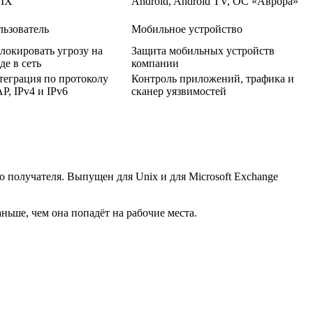
IX
Android, Android TV, ОС «Аврора»
льзователь
Мобильное устройство
локировать угрозу на
Защита мобильных устройств
де в сеть
компании
теграция по протоколу
Контроль приложений, трафика и
P, IPv4 и IPv6
сканер уязвимостей
до получателя. Выпущен для Unix и для Microsoft Exchange
ньше, чем она попадёт на рабочие места.