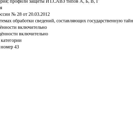
ерия; профили защиты ИТ.САВЗ типов А, Б, В, Г
я
сии № 28 от 20.03.2012
стемах обработки сведений, составляющих государственную тай
щённости включительно
щённости включительно
 категории
 номер 43