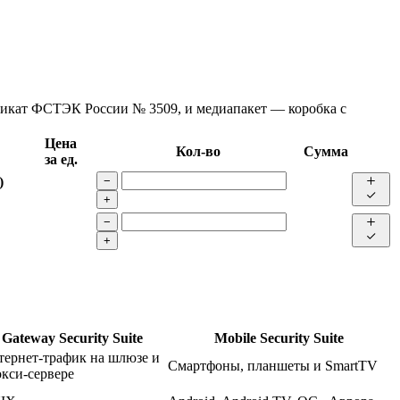
фикат ФСТЭК России № 3509, и медиапакет — коробка с
Цена
Кол-во
Сумма
за ед.
)
−
+
−
+
Gateway Security Suite
Mobile Security Suite
тернет-трафик на шлюзе и
Смартфоны, планшеты и SmartTV
кси-сервере