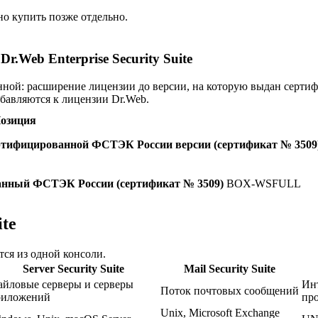
о купить позже отдельно.
Web Enterprise Security Suite
нной: расширение лицензии до версии, на которую выдан серти
бавляются к лицензии Dr.Web.
озиция
 сертифицированной ФСТЭК России версии (сертификат № 3509
ованный ФСТЭК России (сертификат № 3509)
BOX-WSFULL
ite
ся из одной консоли.
Server Security Suite
Mail Security Suite
йловые серверы и серверы
Ин
Поток почтовых сообщений
риложений
про
Unix, Microsoft Exchange