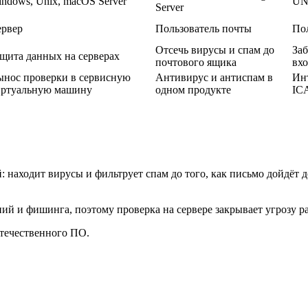
ndows, Unix, macOS Server
UN
Server
ервер
Пользователь почты
По
Отсечь вирусы и спам до
Заб
щита данных на серверах
почтового ящика
вхо
нос проверки в сервисную
Антивирус и антиспам в
Ин
иртуальную машину
одном продукте
ICA
й: находит вирусы и фильтрует спам до того, как письмо дойдёт 
й и фишинга, поэтому проверка на сервере закрывает угрозу ра
течественного ПО.