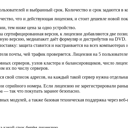
льзователей и выбранный срок. Количество и срок задаются в ко
чество, что и действующая лицензия, и стоит дешевле новой по
ии, тем ниже цена за одно устройство.
на сертифицированная версия, к лицензии добавляются две пози
ную версию, медиапакет даёт формуляр и дистрибутив на DVD.
оставку: защита ставится и настраивается на всех компьютерах 
еля почты, чей трафик проверяется. Лицензия на 5 пользователей
вных серверов, узлов кластера и балансировщиков, число лицен
м их по числу серверов.
ся свой список адресов, на каждый такой сервер нужна отдельна
ии серийного номера. Если лицензию не зарегистрировали раньш
а — так что покупать заранее безопасно.
ых модулей, а также базовая техническая поддержка через веб-ф
а какой срок берём лицензию.