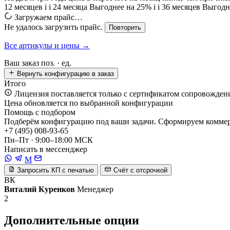
12 месяцев
i
i
24 месяца
Выгоднее на 25%
i
i
36 месяцев
Выгодн
Загружаем прайс…
Не удалось загрузить прайс.
Повторить
Все артикулы и цены →
Ваш заказ
поз. ·
ед.
Вернуть конфигурацию в заказ
Итого
Лицензия поставляется только с сертификатом сопровожден
Цена обновляется по выбранной конфигурации
Помощь с подбором
Подберём конфигурацию под ваши задачи. Сформируем коммерч
+7 (495) 008-93-65
Пн–Пт · 9:00–18:00 МСК
Написать в мессенджер
M
Запросить КП с печатью
Счёт с отсрочкой
ВК
Виталий Куренков
Менеджер
2
Дополнительные опции