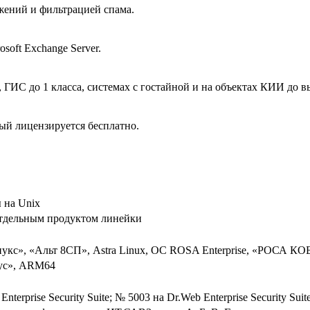
жений и фильтрацией спама.
oft Exchange Server.
ГИС до 1 класса, системах с гостайной и на объектах КИИ до в
ый лицензируется бесплатно.
 на Unix
отдельным продуктом линейки
кс», «Альт 8СП», Astra Linux, ОС ROSA Enterprise, «РОСА К
рус», ARM64
nterprise Security Suite; № 5003 на Dr.Web Enterprise Security Sui