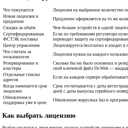
Что покупается
Лицензия на выбранное количество по
Новая лицензия и
Продление оформляется на то же коли
продление
Скидка за объём
Чем больше устройств в одной лиценз
Сертифицированная
Если по требованиям регулятора нуж
ФСТЭК поставка
переводит защиту на сертифицирован
Центр управления
Лицензируется бесплатно и входит в п
Что считать за
Лицензия нужна на каждого пользоват
пользователя
Резервирование и
Сколько бы ни было основных и резер
кластеры
свой ключевой файл Dr.Web — выдади
Отдельные списки
Если на каждом сервере обрабатывает
адресов
Когда начинается срок
Срок отсчитывается с даты регистрац
лицензии
дней с даты выпуска серийного номер
Обновления и
Обновление вирусных баз и программн
поддержка уже в цене
Как выбрать лицензию
Выбор сводится к двум вещам: сколько устройств защищаем и н