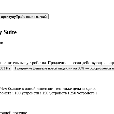
 артикулу
Прайс всех позиций
 Suite
ок.
ополнительные устройства. Продление — если действующая лице
 333 ₽
i
Продление
Дешевле новой лицензии на 35% — оформляется на
Чем больше в одной лицензии, тем ниже цена за одно.
тройств
i
100 устройств
i
150 устройств
i
250 устройств
i
егодной покупке.