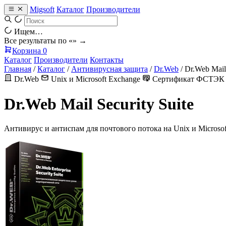
Migsoft
Каталог
Производители
Ищем…
Все результаты по «
» →
Корзина
0
Каталог
Производители
Контакты
Главная
/
Каталог
/
Антивирусная защита
/
Dr.Web
/
Dr.Web Mail 
Dr.Web
Unix и Microsoft Exchange
Сертификат ФСТЭК
Dr.Web Mail Security Suite
Антивирус и антиспам для почтового потока на Unix и Microsof