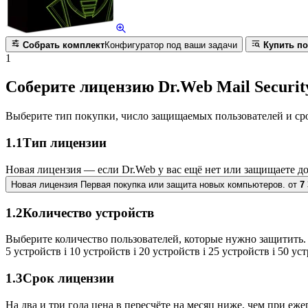
Собрать комплект
Конфигуратор под ваши задачи
Купить по
1
Соберите лицензию Dr.Web Mail Security
Выберите тип покупки, число защищаемых пользователей и ср
1.1
Тип лицензии
Новая лицензия — если Dr.Web у вас ещё нет или защищаете д
Новая лицензия
Первая покупка или защита новых компьютеров.
от
7
1.2
Количество устройств
Выберите количество пользователей, которые нужно защитить. 
5 устройств
i
10 устройств
i
20 устройств
i
25 устройств
i
50 ус
1.3
Срок лицензии
На два и три года цена в пересчёте на месяц ниже, чем при еж