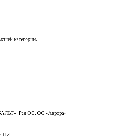
ысшей категории.
ОБАЛЬТ», Ред ОС, ОС «Аврора»
te TL4