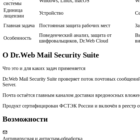
Windows, Linux, macOS
Wi
системы
Единица
Устройство
С
лицензии
Главная задача
Постоянная защита рабочих мест
За
Поведенческий анализ, защита от
Вы
Особенность
шифровальщиков, Dr.Web Cloud
в
О Dr.Web Mail Security Suite
Что это и для каких задач применяется
Dr.Web Mail Security Suite проверяет поток почтовых сообщени
Server.
Почта остаётся главным каналом доставки вредоносных вложени
Продукт сертифицирован ФСТЭК России и включён в реестр о
Возможности
Антивирусная и антиспам-обработка