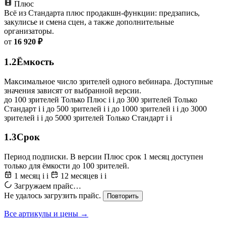
Плюс
Всё из Стандарта плюс продакшн-функции: предзапись,
закулисье и смена сцен, а также дополнительные
организаторы.
от
16 920 ₽
1.2
Ёмкость
Максимальное число зрителей одного вебинара. Доступные
значения зависят от выбранной версии.
до 100 зрителей
Только Плюс
i
i
до 300 зрителей
Только
Стандарт
i
i
до 500 зрителей
i
i
до 1000 зрителей
i
i
до 3000
зрителей
i
i
до 5000 зрителей
Только Стандарт
i
i
1.3
Срок
Период подписки. В версии Плюс срок 1 месяц доступен
только для ёмкости до 100 зрителей.
1 месяц
i
i
12 месяцев
i
i
Загружаем прайс…
Не удалось загрузить прайс.
Повторить
Все артикулы и цены →