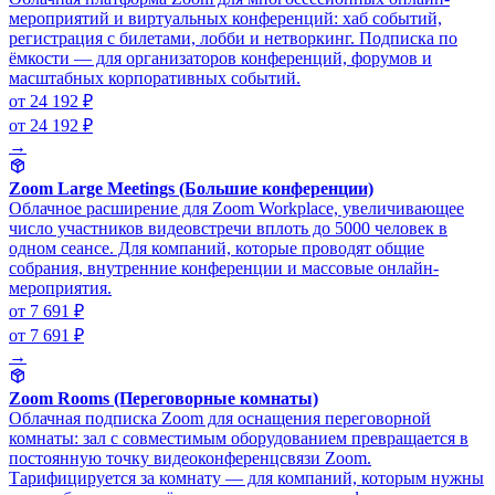
мероприятий и виртуальных конференций: хаб событий,
регистрация с билетами, лобби и нетворкинг. Подписка по
ёмкости — для организаторов конференций, форумов и
масштабных корпоративных событий.
от 24 192 ₽
от 24 192 ₽
→
Zoom Large Meetings (Большие конференции)
Облачное расширение для Zoom Workplace, увеличивающее
число участников видеовстречи вплоть до 5000 человек в
одном сеансе. Для компаний, которые проводят общие
собрания, внутренние конференции и массовые онлайн-
мероприятия.
от 7 691 ₽
от 7 691 ₽
→
Zoom Rooms (Переговорные комнаты)
Облачная подписка Zoom для оснащения переговорной
комнаты: зал с совместимым оборудованием превращается в
постоянную точку видеоконференцсвязи Zoom.
Тарифицируется за комнату — для компаний, которым нужны