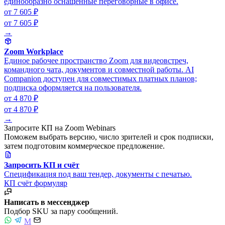
единообразно оснащённые переговорные в офисе.
от 7 605 ₽
от 7 605 ₽
→
Zoom Workplace
Единое рабочее пространство Zoom для видеовстреч,
командного чата, документов и совместной работы. AI
Companion доступен для совместимых платных планов;
подписка оформляется на пользователя.
от 4 870 ₽
от 4 870 ₽
→
Запросите КП на Zoom Webinars
Поможем выбрать версию, число зрителей и срок подписки,
затем подготовим коммерческое предложение.
Запросить КП и счёт
Спецификация под ваш тендер, документы с печатью.
КП
счёт
формуляр
Написать в мессенджер
Подбор SKU за пару сообщений.
M