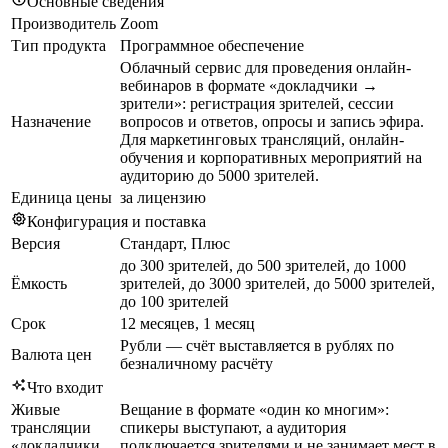
Основные сведения
Производитель
Zoom
Тип продукта
Программное обеспечение
Облачный сервис для проведения онлайн-
вебинаров в формате «докладчики →
зрители»: регистрация зрителей, сессии
Назначение
вопросов и ответов, опросы и запись эфира.
Для маркетинговых трансляций, онлайн-
обучения и корпоративных мероприятий на
аудиторию до 5000 зрителей.
Единица цены
за лицензию
Конфигурация и поставка
Версия
Стандарт, Плюс
до 300 зрителей, до 500 зрителей, до 1000
Ёмкость
зрителей, до 3000 зрителей, до 5000 зрителей,
до 100 зрителей
Срок
12 месяцев, 1 месяц
Рубли — счёт выставляется в рублях по
Валюта цен
безналичному расчёту
Что входит
Живые
Вещание в формате «один ко многим»:
трансляции
спикеры выступают, а аудитория
«докладчики
подключается зрителями и не занимает мест в