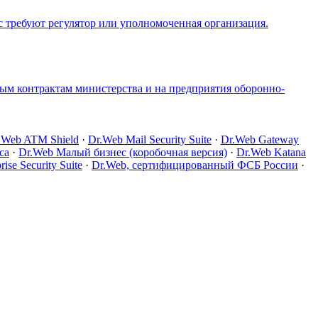
 требуют регулятор или уполномоченная организация.
ым контрактам министерства и на предприятия оборонно-
.Web ATM Shield
·
Dr.Web Mail Security Suite
·
Dr.Web Gateway
са
·
Dr.Web Малый бизнес (коробочная версия)
·
Dr.Web Katana
e Security Suite
·
Dr.Web, сертифицированный ФСБ России
·