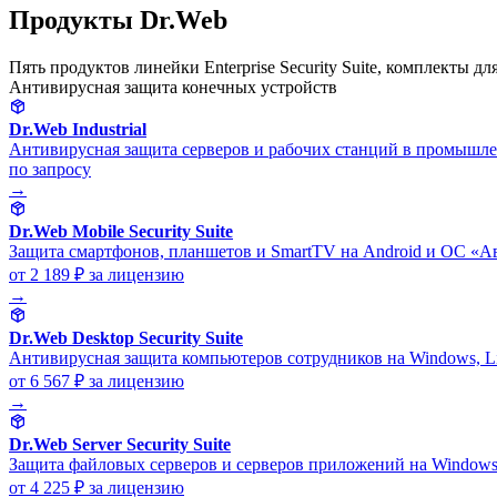
Продукты Dr.Web
Пять продуктов линейки Enterprise Security Suite, комплекты
Антивирусная защита конечных устройств
Dr.Web Industrial
Антивирусная защита серверов и рабочих станций в промышле
по запросу
→
Dr.Web Mobile Security Suite
Защита смартфонов, планшетов и SmartTV на Android и ОС «Ав
от 2 189 ₽
за лицензию
→
Dr.Web Desktop Security Suite
Антивирусная защита компьютеров сотрудников на Windows, L
от 6 567 ₽
за лицензию
→
Dr.Web Server Security Suite
Защита файловых серверов и серверов приложений на Windows,
от 4 225 ₽
за лицензию