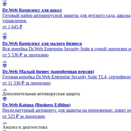
Dr.Web Комплект для школ
Готовый набор антивирусной защиты для детского сада, школы
управления.
от 1 645 ₽
→
Dr.Web Комплект для малого бизнеса
Вся линейка Dr.Web Enterprise Security Suite в одной лицензии
от 5 536 ₽
за лицензию
→
Dr.Web Малый бизнес (коробочная версия)
Готовая коробка Dr.Web Enterprise Security Suite TL4, сертифи
от 11 330 ₽
за лицензию
→
Дополнительная антивирусная защита
Dr.Web Katana (Business Edition)
Несигнатурный антивирус для защиты на опережение: ловит но
от 525 ₽
за лицензию
→
Анализ и диагностика