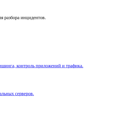
ля разбора инцидентов.
фишинга, контроль приложений и трафика.
альных серверов.