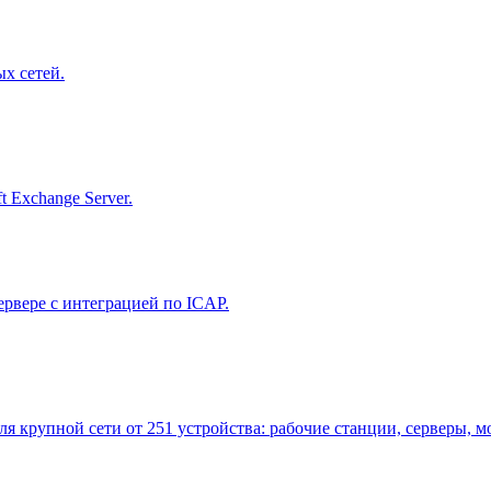
х сетей.
 Exchange Server.
рвере с интеграцией по ICAP.
 для крупной сети от 251 устройства: рабочие станции, серверы,