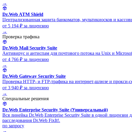
→
Dr.Web ATM Shield
Централизованная защита банкоматов, мультикиосков и кассовы
от 5 194 ₽
за лицензию
→
Проверка трафика
Dr.Web Mail Security Suite
Антивирус и антиспам для почтового потока на Unix и Microsoft
от 4 766 ₽
за лицензию
→
Dr.Web Gateway Security Suite
Проверка HTTP- и FTP-трафика на интернет-шлюзе и прокси-се
от 3 940 ₽
за лицензию
→
Специальные решения
Dr.Web Enterprise Security Suite (Универсальный)
Вся линейка Dr.Web Enterprise Security Suite в одной лицензии
расследования Dr.Web FixIt!.
по запросу
→