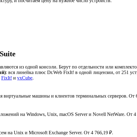
туру, и посчитаем цену на нужное число устройств.
Suite
авляются из одной консоли. Берут по отдельности или комплек
ый)
: вся линейка плюс Dr.Web FixIt! в одной лицензии, от 251 у
,
FixIt!
и
vxCube
.
я виртуальные машины и клиентов терминальных серверов. От 6
жений на Windows, Unix, macOS Server и Novell NetWare. От 4 
 на Unix и Microsoft Exchange Server. От 4 766,19 ₽.