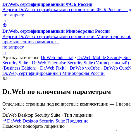
Dr.Web, сертифицированный ФСБ России
Версии Dr.Web с сертификатами соответствия ФСБ России — д
по запросу
→
Dr.Web, сертифицированный Минобороны России
Версии Dr.Web с сертификатами соответствия Министерства о
промышленного комплекса.
по запросу
→
Артикулы и цены:
Dr.Web Industrial
·
Dr.Web Mobile Security Suit
Security Suite
·
Dr.Web Enterprise Security Suite (Универсальный)
(Business Edition)
·
Dr.Web FixIt!
·
Dr.Web vxCube
·
Dr.Web CureN
Dr.Web, сертифицированный Минобороны России
Dr.Web по ключевым параметрам
Отдельные страницы под конкретные комплектации — 1 вариа
Dr.Web Desktop Security Suite · Тип лицензии
Dr.Web Desktop Security Suite Продление
Поможем подобрать лицензию