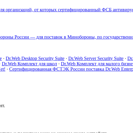
ля организаций, от которых сертифицированный ФСБ антивирус
бороны России — для поставок в Минобороны, по государственн
e
·
Dr.Web Desktop Security Suite
·
Dr.Web Server Security Suite
·
Dr
·
Dr.Web Комплект для школ
·
Dr.Web Комплект для малого бизне
et!
·
Сертифицированная ФСТЭК России поставка Dr.Web Enterpris
нт.