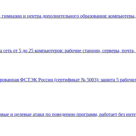
, гимназии и центра дополнительного образования: компьютеры
 на сеть от 5 до 25 компьютеров: рабочие станции, серверы, почт
цированная ФСТЭК России (сертификат № 5003): защита 5 рабочих 
вые и целевые атаки по поведению программ, работает без инте