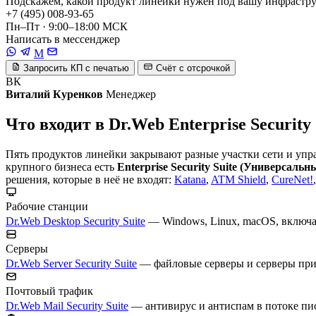
Подскажем, какой продукт линейки нужен под вашу инфраструк
+7 (495) 008-93-65
Пн–Пт · 9:00–18:00 МСК
Написать в мессенджер
M
Запросить КП с печатью
Счёт с отсрочкой
ВК
Виталий Куренков
Менеджер
Что входит в Dr.Web Enterprise Security 
Пять продуктов линейки закрывают разные участки сети и упр
крупного бизнеса есть
Enterprise Security Suite (Универсальн
решения, которые в неё не входят:
Katana
,
ATM Shield
,
CureNet!
Рабочие станции
Dr.Web Desktop Security Suite
— Windows, Linux, macOS, включа
Серверы
Dr.Web Server Security Suite
— файловые серверы и серверы прило
Почтовый трафик
Dr.Web Mail Security Suite
— антивирус и антиспам в потоке писем