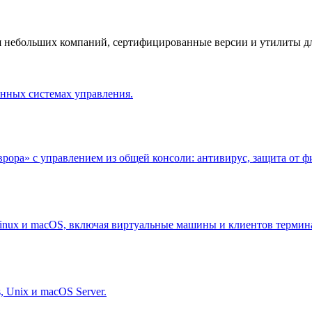
 для небольших компаний, сертифицированные версии и утилиты д
нных системах управления.
рора» с управлением из общей консоли: антивирус, защита от 
inux и macOS, включая виртуальные машины и клиентов термин
 Unix и macOS Server.