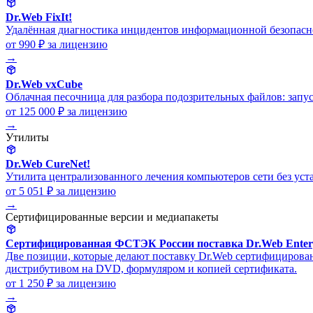
Dr.Web FixIt!
Удалённая диагностика инцидентов информационной безопаснос
от 990 ₽
за лицензию
→
Dr.Web vxCube
Облачная песочница для разбора подозрительных файлов: запуск
от 125 000 ₽
за лицензию
→
Утилиты
Dr.Web CureNet!
Утилита централизованного лечения компьютеров сети без ус
от 5 051 ₽
за лицензию
→
Сертифицированные версии и медиапакеты
Сертифицированная ФСТЭК России поставка Dr.Web Enterpri
Две позиции, которые делают поставку Dr.Web сертифицирова
дистрибутивом на DVD, формуляром и копией сертификата.
от 1 250 ₽
за лицензию
→