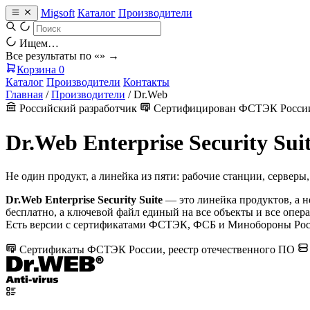
Migsoft
Каталог
Производители
Ищем…
Все результаты по «
» →
Корзина
0
Каталог
Производители
Контакты
Главная
/
Производители
/
Dr.Web
Российский разработчик
Сертифицирован ФСТЭК Росс
Dr.Web Enterprise Security S
Не один продукт, а линейка из пяти: рабочие станции, сервер
Dr.Web Enterprise Security Suite
— это линейка продуктов, а н
бесплатно, а ключевой файл единый на все объекты и все опер
Есть версии с сертификатами ФСТЭК, ФСБ и Минобороны Рос
Сертификаты ФСТЭК России, реестр отечественного ПО