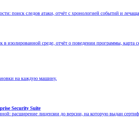
ти: поиск следов атаки, отчёт с хронологией событий и лечаща
 в изолированной среде, отчёт о поведении программы, карта се
тановки на каждую машину.
se Security Suite
нной: расширение лицензии до версии, на которую выдан серти