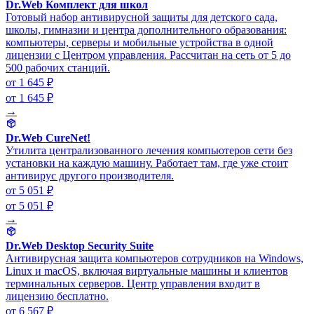
Dr.Web Комплект для школ
Готовый набор антивирусной защиты для детского сада,
школы, гимназии и центра дополнительного образования:
компьютеры, серверы и мобильные устройства в одной
лицензии с Центром управления. Рассчитан на сеть от 5 до
500 рабочих станций.
от 1 645 ₽
от 1 645 ₽
→
Dr.Web CureNet!
Утилита централизованного лечения компьютеров сети без
установки на каждую машину. Работает там, где уже стоит
антивирус другого производителя.
от 5 051 ₽
от 5 051 ₽
→
Dr.Web Desktop Security Suite
Антивирусная защита компьютеров сотрудников на Windows,
Linux и macOS, включая виртуальные машины и клиентов
терминальных серверов. Центр управления входит в
лицензию бесплатно.
от 6 567 ₽