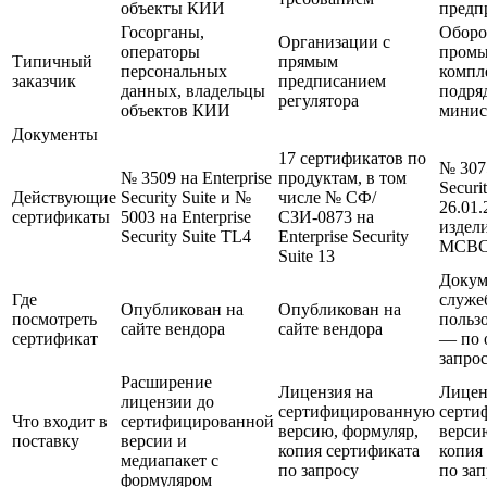
объекты КИИ
предп
Госорганы,
Оборо
Организации с
операторы
пром
Типичный
прямым
персональных
компл
заказчик
предписанием
данных, владельцы
подря
регулятора
объектов КИИ
минис
Документы
17 сертификатов по
№ 3075
№ 3509 на Enterprise
продуктам, в том
Securi
Действующие
Security Suite и №
числе № СФ/
26.01.
сертификаты
5003 на Enterprise
СЗИ-0873 на
издел
Security Suite TL4
Enterprise Security
МСВС
Suite 13
Докум
Где
служе
Опубликован на
Опубликован на
посмотреть
польз
сайте вендора
сайте вендора
сертификат
— по 
запро
Расширение
Лицензия на
Лицен
лицензии до
сертифицированную
серти
Что входит в
сертифицированной
версию, формуляр,
верси
поставку
версии и
копия сертификата
копия
медиапакет с
по запросу
по за
формуляром