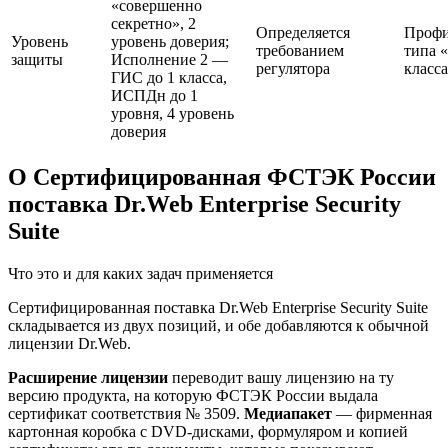
«совершенно
секретно», 2
Определяется
Профи
Уровень
уровень доверия;
требованием
типа 
защиты
Исполнение 2 —
регулятора
класс
ГИС до 1 класса,
ИСПДн до 1
уровня, 4 уровень
доверия
О Сертифицированная ФСТЭК России
поставка Dr.Web Enterprise Security
Suite
Что это и для каких задач применяется
Сертифицированная поставка Dr.Web Enterprise Security Suite
складывается из двух позиций, и обе добавляются к обычной
лицензии Dr.Web.
Расширение лицензии
переводит вашу лицензию на ту
версию продукта, на которую ФСТЭК России выдала
сертификат соответствия № 3509.
Медиапакет
— фирменная
картонная коробка с DVD-дисками, формуляром и копией