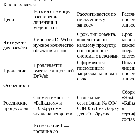
Как покупается
Есть на странице:
Рассчитывается по
Рассч
расширение
Цена
письменному
письм
лицензии и
запросу
запро
медиапакет
Срок, тип объекта,
Срок, 
Лицензия Dr.Web на
количество по
колич
Что нужно
нужное количество
каждому продукту,
каждо
для расчёта
объектов и срок
операционные
опера
системы с версиями
систе
Оформляется
Покуп
Продлевается
письменным
лицен
Продление
вместе с лицензией
запросом на новый
письм
Dr.Web
срок
запро
Особенности
Сборк
Совместимость с
Отдельный
«Эльб
Российские
«Байкалом» и
сертификат № СФ/
«Байк
процессоры
«Эльбрусом»
СЗИ-0551 на сборку
в
заявлена вендором
для «Эльбруса»
серти
состав
Исполнение 1 —
гостайна до