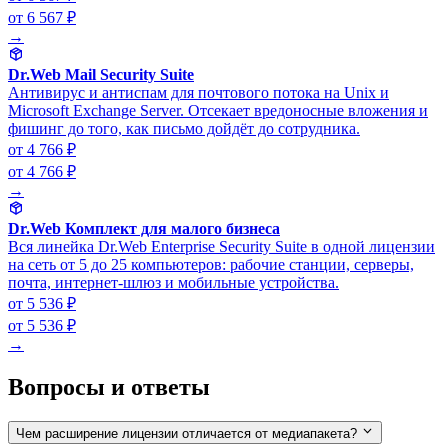
от 6 567 ₽
→
Dr.Web Mail Security Suite
Антивирус и антиспам для почтового потока на Unix и
Microsoft Exchange Server. Отсекает вредоносные вложения и
фишинг до того, как письмо дойдёт до сотрудника.
от 4 766 ₽
от 4 766 ₽
→
Dr.Web Комплект для малого бизнеса
Вся линейка Dr.Web Enterprise Security Suite в одной лицензии
на сеть от 5 до 25 компьютеров: рабочие станции, серверы,
почта, интернет-шлюз и мобильные устройства.
от 5 536 ₽
от 5 536 ₽
→
Вопросы и ответы
Чем расширение лицензии отличается от медиапакета?