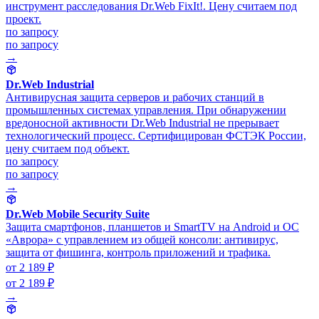
инструмент расследования Dr.Web FixIt!. Цену считаем под
проект.
по запросу
по запросу
→
Dr.Web Industrial
Антивирусная защита серверов и рабочих станций в
промышленных системах управления. При обнаружении
вредоносной активности Dr.Web Industrial не прерывает
технологический процесс. Сертифицирован ФСТЭК России,
цену считаем под объект.
по запросу
по запросу
→
Dr.Web Mobile Security Suite
Защита смартфонов, планшетов и SmartTV на Android и ОС
«Аврора» с управлением из общей консоли: антивирус,
защита от фишинга, контроль приложений и трафика.
от 2 189 ₽
от 2 189 ₽
→