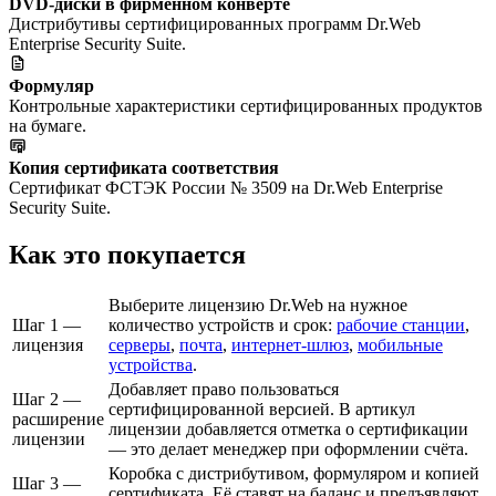
DVD-диски в фирменном конверте
Дистрибутивы сертифицированных программ Dr.Web
Enterprise Security Suite.
Формуляр
Контрольные характеристики сертифицированных продуктов
на бумаге.
Копия сертификата соответствия
Сертификат ФСТЭК России № 3509 на Dr.Web Enterprise
Security Suite.
Как это покупается
Выберите лицензию Dr.Web на нужное
Шаг 1 —
количество устройств и срок:
рабочие станции
,
лицензия
серверы
,
почта
,
интернет-шлюз
,
мобильные
устройства
.
Добавляет право пользоваться
Шаг 2 —
сертифицированной версией. В артикул
расширение
лицензии добавляется отметка о сертификации
лицензии
— это делает менеджер при оформлении счёта.
Коробка с дистрибутивом, формуляром и копией
Шаг 3 —
сертификата. Её ставят на баланс и предъявляют