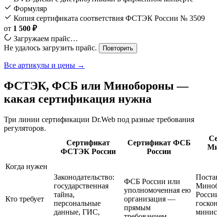
Формуляр
Копия сертификата соответствия ФСТЭК России № 3509
от
1 500 ₽
Загружаем прайс…
Не удалось загрузить прайс.
Повторить
Все артикулы и цены →
ФСТЭК, ФСБ или Минобороны —
какая сертификация нужна
Три линии сертификации Dr.Web под разные требования
регуляторов.
С
Сертификат
Сертификат ФСБ
Ми
ФСТЭК России
России
Когда нужен
Законодательство:
Поста
ФСБ России или
государственная
Мино
уполномоченная ею
тайна,
Росси
Кто требует
организация —
персональные
госко
прямым
данные, ГИС,
минис
требованием