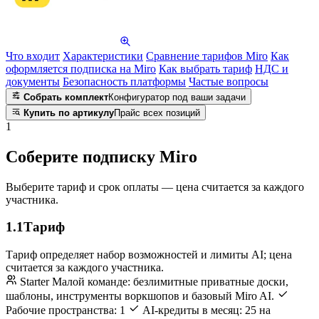
Что входит
Характеристики
Сравнение тарифов Miro
Как
оформляется подписка на Miro
Как выбрать тариф
НДС и
документы
Безопасность платформы
Частые вопросы
Собрать комплект
Конфигуратор под ваши задачи
Купить по артикулу
Прайс всех позиций
1
Соберите подписку Miro
Выберите тариф и срок оплаты — цена считается за каждого
участника.
1.1
Тариф
Тариф определяет набор возможностей и лимиты AI; цена
считается за каждого участника.
Starter
Малой команде: безлимитные приватные доски,
шаблоны, инструменты воркшопов и базовый Miro AI.
Рабочие пространства: 1
AI-кредиты в месяц: 25 на