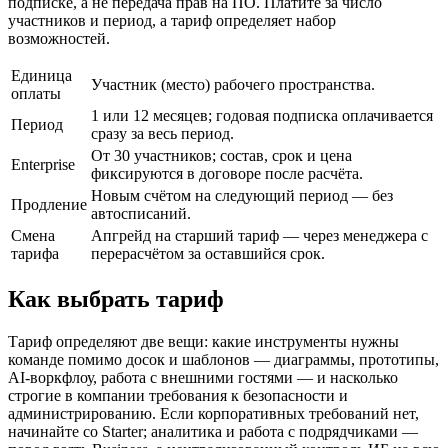
подписке, а не передача прав на ПО. Платите за число
участников и период, а тариф определяет набор
возможностей.
Единица
Участник (место) рабочего пространства.
оплаты
1 или 12 месяцев; годовая подписка оплачивается
Период
сразу за весь период.
От 30 участников; состав, срок и цена
Enterprise
фиксируются в договоре после расчёта.
Новым счётом на следующий период — без
Продление
автосписаний.
Смена
Апгрейд на старший тариф — через менеджера с
тарифа
перерасчётом за оставшийся срок.
Как выбрать тариф
Тариф определяют две вещи: какие инструменты нужны
команде помимо досок и шаблонов — диаграммы, прототипы,
AI-воркфлоу, работа с внешними гостями — и насколько
строгие в компании требования к безопасности и
администрированию. Если корпоративных требований нет,
начинайте со Starter; аналитика и работа с подрядчиками —