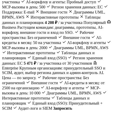
участника
AI-воркфлоу и агенты: Пробный доступ
MCP-вызовы в день: 500
Регион хранения данных: ЕС
Поддержка: E-mail
Внешние гости
Диаграммы UML,
BPMN, AWS
Интерактивные прототипы
Таблицы
данных и планировщик
4 208 ₽
/ за участника
Популярный
Business
Растущим командам: диаграммы, прототипы, AI-
воркфлоу, внешние гости и вход по SSO.
Рабочие
пространства: Без ограничений
Внешние гости
AI-
кредиты в месяц: 50 на участника
AI-воркфлоу и агенты
MCP-вызовы в день: 2000
Диаграммы UML, BPMN, AWS
Интерактивные прототипы
Таблицы данных и
планировщик
Единый вход (SSO)
Регион хранения
данных: ЕС
5 471 ₽
/ за участника
от 30 участников
Enterprise
Крупным организациям: принудительный SSO и
SCIM, аудит, выбор региона данных и админ-контроль AI.
Цена — по запросу.
Рабочие пространства: Без
ограничений
Внешние гости
AI-кредиты в месяц: от
2500 на организацию
AI-воркфлоу и агенты
MCP-
вызовы в день: 10 000
Диаграммы UML, BPMN, AWS
Интерактивные прототипы
Таблицы данных и
планировщик
Единый вход (SSO): Принудительный +
SCIM
Аудит-логи и SIEM
Запросить