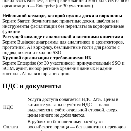
повод взять Business, а централизованный контроль ИБ на всю
организацию — Enterprise (от 30 участников).
Небольшой команде, которой нужны доски и воркшопы
Берите Starter: безлимитные приватные доски, шаблоны и
инструменты фасилитации без переплаты за корпоративные
функции.
Растущей команде с аналитикой и внешними клиентами
Берите Business: диаграммы для аналитиков и архитекторов,
прототипы, AI-воркфлоу, безлимитные гости для работы с
подрядчиками и вход по SSO.
Крупной организации с требованиями ИБ
Берите Enterprise (от 30 участников): принудительный SSO и
SCIM, аудит, выбор региона хранения данных и админ-
контроль AI на всю организацию.
НДС и документы
Услуга доступа облагается НДС 22%. Цены в
каталоге указаны с учётом НДС — налог
НДС
выделяется в счёте отдельной строкой, сверх
цены ничего не добавляется.
В рублях по безналичному расчёту от
Оплата
российского юрлица — без валютных переводов