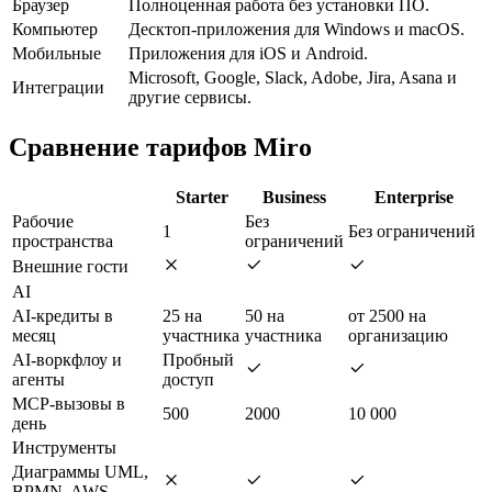
Браузер
Полноценная работа без установки ПО.
Компьютер
Десктоп-приложения для Windows и macOS.
Мобильные
Приложения для iOS и Android.
Microsoft, Google, Slack, Adobe, Jira, Asana и
Интеграции
другие сервисы.
Сравнение тарифов Miro
Starter
Business
Enterprise
Рабочие
Без
1
Без ограничений
пространства
ограничений
Внешние гости
AI
AI-кредиты в
25 на
50 на
от 2500 на
месяц
участника
участника
организацию
AI-воркфлоу и
Пробный
агенты
доступ
MCP-вызовы в
500
2000
10 000
день
Инструменты
Диаграммы UML,
BPMN, AWS