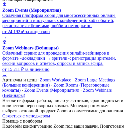
Zoom Events (Мероприятия)
Облачная платформа Zoom для многосессионных онлайн-
мероприятий и виртуальных конференций: хаб событий,
регистрация с билетами, лобби и нетворкинг.
от 24 192 ₽
за лицензию
→
Zoom Webinars (Вебинары)
Облачный сервис для проведения онлайн-вебинаров в
формате «докладчики → зрители»: регистрация зрителей,
сессии вопросов и ответов, опросы и запись эфира.
от 15 211 ₽
за лицензию
→
Артикулы и цены:
Zoom Workplace
·
Zoom Large Meetings
(Большие конференции)
·
Zoom Rooms (Переговорные
комнаты)
·
Zoom Events (Мероприятия)
·
Zoom Webinars
(Вебинары)
Назовите формат работы, число участников, срок подписки и
количество переговорных комнат. Менеджер поможет
выбрать основной продукт Zoom и совместимые дополнения.
Связаться с менеджером
Помощь с подбором
Подберём конфигурацию Zoom под ваши задачи. Подготовим