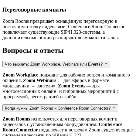
Переговорные комнаты
Zoom Rooms превращает оснащённую переговорную в
постоянную точку видеосвязи. Conference Room Connector
подключает существующие SIP/H.323-системы, а
дополнительные опции расширяют возможности залов.
Вопросы и ответы
Что выбрать: Zoom Workplace, Webinars или Events?
Zoom Workplace
подходит для рабочих встреч и командного
общения.
Zoom Webinars
— для эфиров в формате
«докладчики → зрители».
Zoom Events
— для
многосессионных онлайн- и гибридных мероприятий с
программой, регистрацией и лобби.
Когда нужны Zoom Rooms и Conference Room Connector?
Zoom Rooms
используется для переговорных комнат и
видеозалов с установленным оборудованием.
Conference
Room Connector
подключает к встречам Zoom существующие
системы видеосвязи по SIP или H.323.