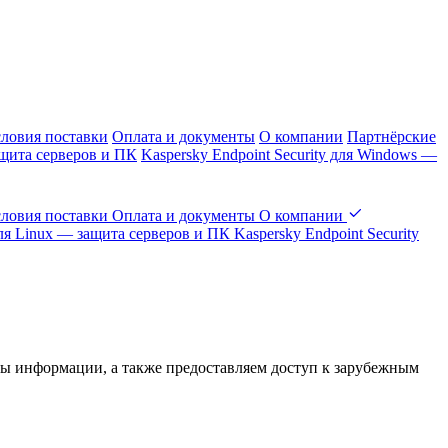
словия поставки
Оплата и документы
О компании
Партнёрские
защита серверов и ПК
Kaspersky Endpoint Security для Windows —
словия поставки
Оплата и документы
О компании
 для Linux — защита серверов и ПК
Kaspersky Endpoint Security
иты информации, а также предоставляем доступ к зарубежным