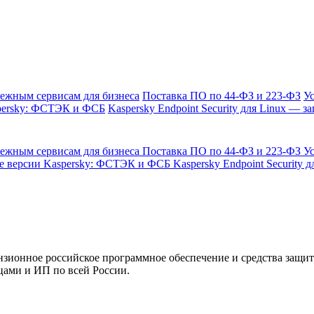
бежным сервисам для бизнеса
Поставка ПО по 44-ФЗ и 223-ФЗ
У
persky: ФСТЭК и ФСБ
Kaspersky Endpoint Security для Linux — 
бежным сервисам для бизнеса
Поставка ПО по 44-ФЗ и 223-ФЗ
У
 версии Kaspersky: ФСТЭК и ФСБ
Kaspersky Endpoint Security
цензионное российское программное обеспечение и средства защ
ами и ИП по всей России.