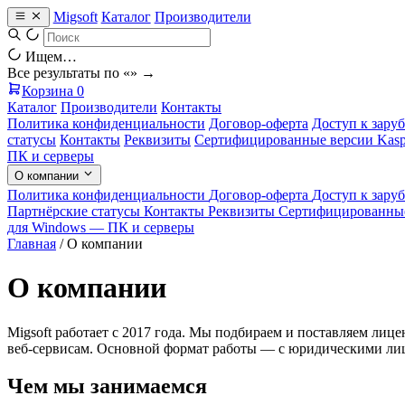
Migsoft
Каталог
Производители
Ищем…
Все результаты по «
» →
Корзина
0
Каталог
Производители
Контакты
Политика конфиденциальности
Договор-оферта
Доступ к зару
статусы
Контакты
Реквизиты
Сертифицированные версии Kas
ПК и серверы
О компании
Политика конфиденциальности
Договор-оферта
Доступ к зару
Партнёрские статусы
Контакты
Реквизиты
Сертифицированные
для Windows — ПК и серверы
Главная
/
О компании
О компании
Migsoft работает с 2017 года. Мы подбираем и поставляем ли
веб-сервисам. Основной формат работы — с юридическими лиц
Чем мы занимаемся