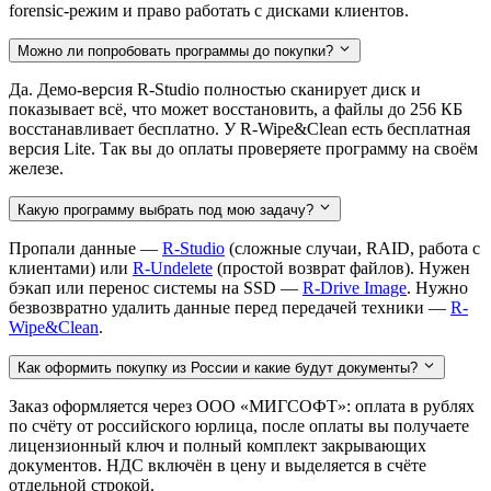
forensic-режим и право работать с дисками клиентов.
Можно ли попробовать программы до покупки?
Да. Демо-версия R-Studio полностью сканирует диск и
показывает всё, что может восстановить, а файлы до 256 КБ
восстанавливает бесплатно. У R-Wipe&Clean есть бесплатная
версия Lite. Так вы до оплаты проверяете программу на своём
железе.
Какую программу выбрать под мою задачу?
Пропали данные —
R-Studio
(сложные случаи, RAID, работа с
клиентами) или
R-Undelete
(простой возврат файлов). Нужен
бэкап или перенос системы на SSD —
R-Drive Image
. Нужно
безвозвратно удалить данные перед передачей техники —
R-
Wipe&Clean
.
Как оформить покупку из России и какие будут документы?
Заказ оформляется через ООО «МИГСОФТ»: оплата в рублях
по счёту от российского юрлица, после оплаты вы получаете
лицензионный ключ и полный комплект закрывающих
документов. НДС включён в цену и выделяется в счёте
отдельной строкой.