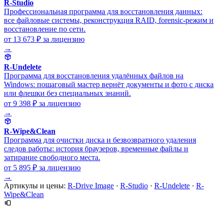
R-Studio
Профессиональная программа для восстановления данных:
все файловые системы, реконструкция RAID, forensic-режим и
восстановление по сети.
от 13 673 ₽
за лицензию
→
R-Undelete
Программа для восстановления удалённых файлов на
Windows: пошаговый мастер вернёт документы и фото с диска
или флешки без специальных знаний.
от 9 398 ₽
за лицензию
→
R-Wipe&Clean
Программа для очистки диска и безвозвратного удаления
следов работы: история браузеров, временные файлы и
затирание свободного места.
от 5 895 ₽
за лицензию
→
Артикулы и цены:
R-Drive Image
·
R-Studio
·
R-Undelete
·
R-
Wipe&Clean