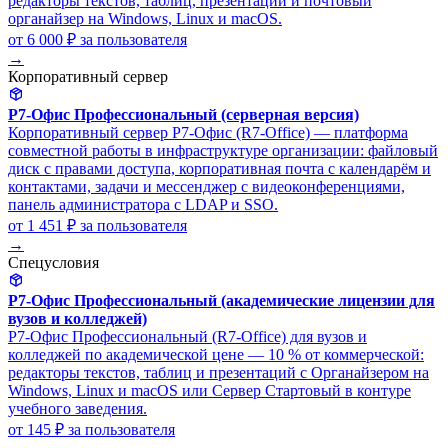
редакторы текстов, таблиц, презентаций и почтовый
органайзер на Windows, Linux и macOS.
от 6 000 ₽
за пользователя
→
Корпоративный сервер
Р7-Офис Профессиональный (серверная версия)
Корпоративный сервер Р7-Офис (R7-Office) — платформа
совместной работы в инфраструктуре организации: файловый
диск с правами доступа, корпоративная почта с календарём и
контактами, задачи и мессенджер с видеоконференциями,
панель администратора с LDAP и SSO.
от 1 451 ₽
за пользователя
→
Спецусловия
Р7-Офис Профессиональный (академические лицензии для
вузов и колледжей)
Р7-Офис Профессиональный (R7-Office) для вузов и
колледжей по академической цене — 10 % от коммерческой:
редакторы текстов, таблиц и презентаций с Органайзером на
Windows, Linux и macOS или Сервер Стартовый в контуре
учебного заведения.
от 145 ₽
за пользователя