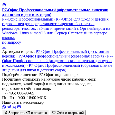
→
Р7-Офис Профессиональный (образовательные лицензии
для школ и детских садов)
Р7-Офис Профессиональный (R7-Office) для школ и детских
садов — вендор предоставляет лицензии бесплатно:
редакторы текстов, таблиц и презентаций с Органайзером на
Windows, Linux и macOS или Сервер Стартовый на сервере
школы.
по запросу
→
Артикулы и цены:
Р7-Офис Профессиональный (десктопная
версия)
·
Р7-Офис Профессиональный (серверная версия)
·
Р7-
Офис Профессиональный (академические лицензии для вузов
и колледжей)
·
Р7-Офис Профессиональный (образовательные
лицензии для школ и детских садов)
Подберём лицензии Р7-Офис под ваш парк
Посчитаем стоимость на нужное число рабочих мест,
подскажем, какой тариф и вид лицензии выгоднее,
подготовим счёт и договор.
+7 (495) 008-93-65
Пн–Пт · 9:00–18:00 МСК
Написать в мессенджер
M
Запросить КП с печатью
Счёт с отсрочкой