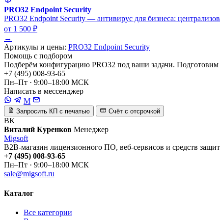
PRO32 Endpoint Security
PRO32 Endpoint Security — антивирус для бизнеса: централизо
от 1 500 ₽
→
Артикулы и цены:
PRO32 Endpoint Security
Помощь с подбором
Подберём конфигурацию PRO32 под ваши задачи. Подготовим 
+7 (495) 008-93-65
Пн–Пт · 9:00–18:00 МСК
Написать в мессенджер
M
Запросить КП с печатью
Счёт с отсрочкой
ВК
Виталий Куренков
Менеджер
Migsoft
B2B-магазин лицензионного ПО, веб-сервисов и средств защит
+7 (495) 008-93-65
Пн–Пт · 9:00–18:00 МСК
sale@migsoft.ru
Каталог
Все категории