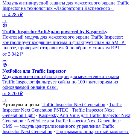
Модуль антивирусной защиты для межсетевого экрана Traffic
Inspector на технологиях «Лаборатории Касперского».
от 4 285 ₽
→
Traffic Inspector Anti-Spam powered by Kaspersky
Почтовый модуль для межсетевого экрана Traffic Inspector:
контролирует входящие письма и фильтрует спам на SMTP-
шлюзе, проверяет отправителей по чёрным спискам RBL.
от 3 042 ₽
→
NetPolice для Traffic Inspector
Модуль контентной фильтрации для межсетевого экрана
Traffic Inspector: фильтрует сайты по 100+ категориям из
обновляемой онлайн-базы.
от 8 700 ₽
→
Артикулы и цены:
Traffic Inspector Next Generation
·
Traffic
Inspector Next Generation FSTEC
·
Traffic Inspector Next
Generation Light
·
Kaspersky Anti-Virus для Traffic Inspector Next
Generation
·
NetPolice для Traffic Inspector Next Generation
·
CMS — модуль централизованного управления Traffic
Inspector Next Generation
·
Программно-аппаратный комплекс