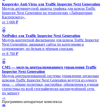
Kaspersky Anti-Virus для Traffic Inspector Next Generation
Модуль антивирусной защиты трафика для шлюза Traffic
Inspector Next Generation на технологиях «Лаборатории
Касперского».
от 3 000 ₽
→
NetPolice для Traffic Inspector Next Generation
Модуль контентной фильтрации для шлюза Traffic Inspector
Next Generation: закрывает сайты по категориям и
содержимому, по белым и чёрным спискам.
от 8 700 ₽
→
CMS — модуль централизованного управления Traffic
Inspector Next Generation
Модуль централизованной системы управления: несколько
шлюзов Traffic Inspector Next Generation ведутся из одного
окна — общие политики, настройки, обновления и единая
статистика по всей географически распределённой сети.
по запросу
→
Программно-аппаратные комплексы