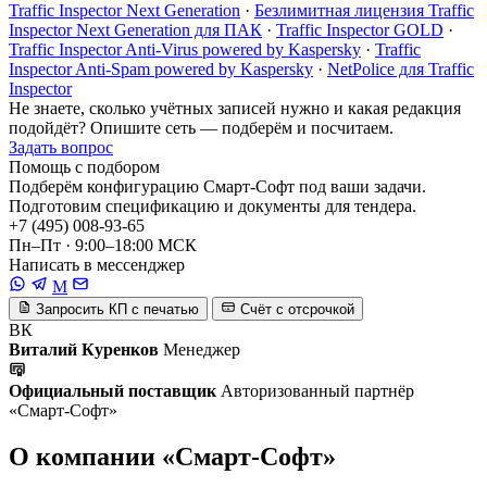
Traffic Inspector Next Generation
·
Безлимитная лицензия Traffic
Inspector Next Generation для ПАК
·
Traffic Inspector GOLD
·
Traffic Inspector Anti-Virus powered by Kaspersky
·
Traffic
Inspector Anti-Spam powered by Kaspersky
·
NetPolice для Traffic
Inspector
Не знаете, сколько учётных записей нужно и какая редакция
подойдёт? Опишите сеть — подберём и посчитаем.
Задать вопрос
Помощь с подбором
Подберём конфигурацию Смарт-Софт под ваши задачи.
Подготовим спецификацию и документы для тендера.
+7 (495) 008-93-65
Пн–Пт · 9:00–18:00 МСК
Написать в мессенджер
M
Запросить КП с печатью
Счёт с отсрочкой
ВК
Виталий Куренков
Менеджер
Официальный поставщик
Авторизованный партнёр
«Смарт-Софт»
О компании «Смарт-Софт»