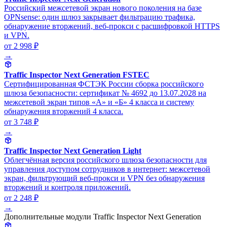
Российский межсетевой экран нового поколения на базе
OPNsense: один шлюз закрывает фильтрацию трафика,
обнаружение вторжений, веб-прокси с расшифровкой HTTPS
и VPN.
от 2 998 ₽
→
Traffic Inspector Next Generation FSTEC
Сертифицированная ФСТЭК России сборка российского
шлюза безопасности: сертификат № 4692 до 13.07.2028 на
межсетевой экран типов «А» и «Б» 4 класса и систему
обнаружения вторжений 4 класса.
от 3 748 ₽
→
Traffic Inspector Next Generation Light
Облегчённая версия российского шлюза безопасности для
управления доступом сотрудников в интернет: межсетевой
экран, фильтрующий веб-прокси и VPN без обнаружения
вторжений и контроля приложений.
от 2 248 ₽
→
Дополнительные модули Traffic Inspector Next Generation