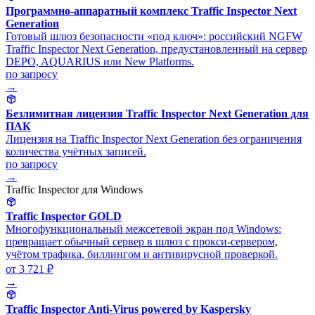
Программно-аппаратный комплекс Traffic Inspector Next
Generation
Готовый шлюз безопасности «под ключ»: российский NGFW
Traffic Inspector Next Generation, предустановленный на сервер
DEPO, AQUARIUS или New Platforms.
по запросу
→
Безлимитная лицензия Traffic Inspector Next Generation для
ПАК
Лицензия на Traffic Inspector Next Generation без ограничения
количества учётных записей.
по запросу
→
Traffic Inspector для Windows
Traffic Inspector GOLD
Многофункциональный межсетевой экран под Windows:
превращает обычный сервер в шлюз с прокси-сервером,
учётом трафика, биллингом и антивирусной проверкой.
от 3 721 ₽
→
Traffic Inspector Anti-Virus powered by Kaspersky