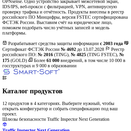
OPNsense. Одно устройство закрывает межсетевой экран,
IDS/IPS, веб-прокси с фильтрацией, VPN, антивирусную
проверку трафика и отчётность. Продукты внесены в реестр
российского ПО Минцифры, версия FSTEC сертифицирована
ФСТЭК России. Выставим счёт на юридическое лицо,
поможем подобрать число учётных записей и модель
платформы.
Разрабатывает средства защиты информации
с 2003 года
Сертификат ФСТЭК России
№ 4692
до 13.07.2028
Реестр
российского ПО:
№ 2016
(TING),
№ 4825
(TING FSTEC),
№
175
(GOLD)
Более
61 000
внедрений, в том числе 10 000 в
госструктурах и 9 000 в образовании
Каталог продуктов
12 продуктов в 4 категориях. Выберите нужный, чтобы
открыть конфигуратор и собрать спецификацию под ваш
проект.
Шлюзы безопасности Traffic Inspector Next Generation
Traffic Inspector Next Generation