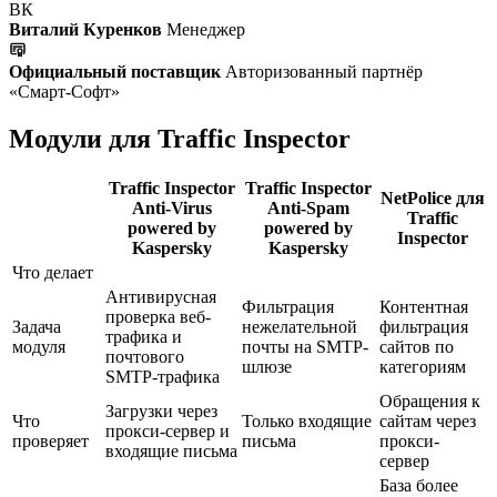
ВК
Виталий Куренков
Менеджер
Официальный поставщик
Авторизованный партнёр
«Смарт-Софт»
Модули для Traffic Inspector
Traffic Inspector
Traffic Inspector
NetPolice для
Anti-Virus
Anti-Spam
Traffic
powered by
powered by
Inspector
Kaspersky
Kaspersky
Что делает
Антивирусная
Фильтрация
Контентная
проверка веб-
Задача
нежелательной
фильтрация
трафика и
модуля
почты на SMTP-
сайтов по
почтового
шлюзе
категориям
SMTP-трафика
Обращения к
Загрузки через
Что
Только входящие
сайтам через
прокси-сервер и
проверяет
письма
прокси-
входящие письма
сервер
База более