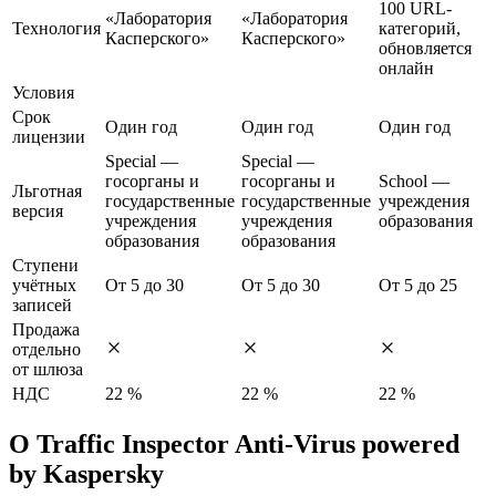
100 URL-
«Лаборатория
«Лаборатория
Технология
категорий,
Касперского»
Касперского»
обновляется
онлайн
Условия
Срок
Один год
Один год
Один год
лицензии
Special —
Special —
госорганы и
госорганы и
School —
Льготная
государственные
государственные
учреждения
версия
учреждения
учреждения
образования
образования
образования
Ступени
учётных
От 5 до 30
От 5 до 30
От 5 до 25
записей
Продажа
отдельно
от шлюза
НДС
22 %
22 %
22 %
О Traffic Inspector Anti-Virus powered
by Kaspersky