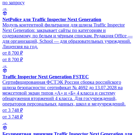
по запросу
→
NetPolice для Traffic Inspector Next Generation
Модуль контентной фильтрации для шлюза Traffic Inspector
Next Generation: закрывает сайты по категориям и
содержимому, по белым и чёрным спискам. Редакция Office —
для организаций, School — для образовательных учреждений.
Лицензия на год.
от 8 700 ₽
от 8 700 ₽
→
Traffic Inspector Next Generation FSTEC
Сертифицированная ФСТЭК России сборка российского
шлюза безопасности: сертификат № 4692 до 13.07.2028 на
межсетевой экран типов «А» и «Б» 4 класса и систему
обнаружения вторжений 4 класса. Для госучреждений,
операторов персональных данных, школ и медучреждений.
от 3 748 ₽
от 3 748 ₽
→
Безлимитная лицензия Traffic Inspector Next Generation для