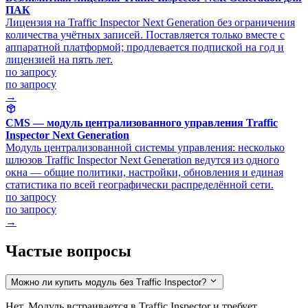
ПАК
Лицензия на Traffic Inspector Next Generation без ограничения
количества учётных записей. Поставляется только вместе с
аппаратной платформой; продлевается подпиской на год и
лицензией на пять лет.
по запросу
по запросу
→
CMS — модуль централизованного управления Traffic
Inspector Next Generation
Модуль централизованной системы управления: несколько
шлюзов Traffic Inspector Next Generation ведутся из одного
окна — общие политики, настройки, обновления и единая
статистика по всей географически распределённой сети.
по запросу
по запросу
→
Частые вопросы
Можно ли купить модуль без Traffic Inspector?
Нет. Модуль встраивается в Traffic Inspector и требует