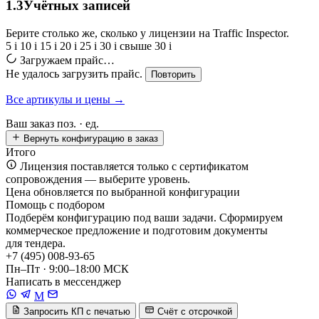
1.3
Учётных записей
Берите столько же, сколько у лицензии на Traffic Inspector.
5
i
10
i
15
i
20
i
25
i
30
i
свыше 30
i
Загружаем прайс…
Не удалось загрузить прайс.
Повторить
Все артикулы и цены →
Ваш заказ
поз. ·
ед.
Вернуть конфигурацию в заказ
Итого
Лицензия поставляется только с сертификатом
сопровождения — выберите уровень.
Цена обновляется по выбранной конфигурации
Помощь с подбором
Подберём конфигурацию под ваши задачи. Сформируем
коммерческое предложение и подготовим документы
для тендера.
+7 (495) 008-93-65
Пн–Пт · 9:00–18:00 МСК
Написать в мессенджер
M
Запросить КП с печатью
Счёт с отсрочкой