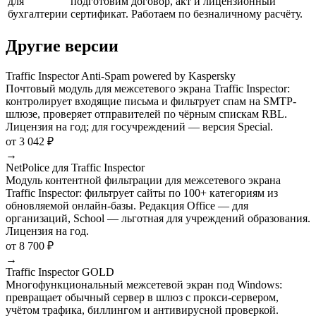
для
подготовим договор, акт и лицензионный
бухгалтерии
сертификат. Работаем по безналичному расчёту.
Другие версии
Traffic Inspector Anti-Spam powered by Kaspersky
Почтовый модуль для межсетевого экрана Traffic Inspector:
контролирует входящие письма и фильтрует спам на SMTP-
шлюзе, проверяет отправителей по чёрным спискам RBL.
Лицензия на год; для госучреждений — версия Special.
от 3 042 ₽
→
NetPolice для Traffic Inspector
Модуль контентной фильтрации для межсетевого экрана
Traffic Inspector: фильтрует сайты по 100+ категориям из
обновляемой онлайн-базы. Редакция Office — для
организаций, School — льготная для учреждений образования.
Лицензия на год.
от 8 700 ₽
→
Traffic Inspector GOLD
Многофункциональный межсетевой экран под Windows:
превращает обычный сервер в шлюз с прокси-сервером,
учётом трафика, биллингом и антивирусной проверкой.