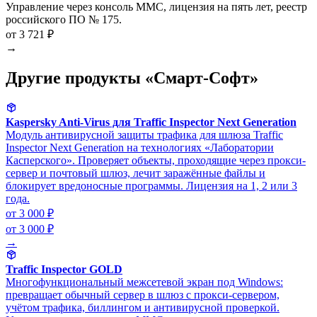
Управление через консоль MMC, лицензия на пять лет, реестр
российского ПО № 175.
от 3 721 ₽
→
Другие продукты «Смарт-Софт»
Kaspersky Anti-Virus для Traffic Inspector Next Generation
Модуль антивирусной защиты трафика для шлюза Traffic
Inspector Next Generation на технологиях «Лаборатории
Касперского». Проверяет объекты, проходящие через прокси-
сервер и почтовый шлюз, лечит заражённые файлы и
блокирует вредоносные программы. Лицензия на 1, 2 или 3
года.
от 3 000 ₽
от 3 000 ₽
→
Traffic Inspector GOLD
Многофункциональный межсетевой экран под Windows:
превращает обычный сервер в шлюз с прокси-сервером,
учётом трафика, биллингом и антивирусной проверкой.