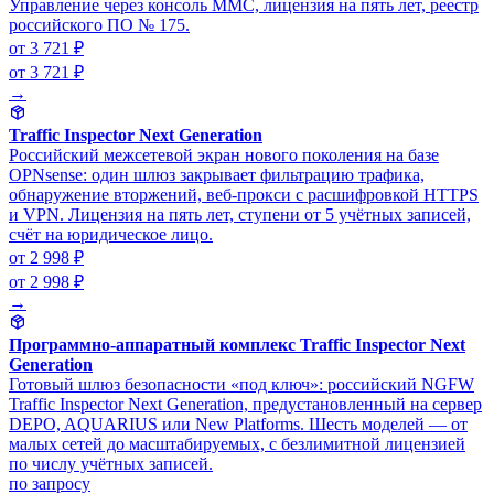
Управление через консоль MMC, лицензия на пять лет, реестр
российского ПО № 175.
от 3 721 ₽
от 3 721 ₽
→
Traffic Inspector Next Generation
Российский межсетевой экран нового поколения на базе
OPNsense: один шлюз закрывает фильтрацию трафика,
обнаружение вторжений, веб-прокси с расшифровкой HTTPS
и VPN. Лицензия на пять лет, ступени от 5 учётных записей,
счёт на юридическое лицо.
от 2 998 ₽
от 2 998 ₽
→
Программно-аппаратный комплекс Traffic Inspector Next
Generation
Готовый шлюз безопасности «под ключ»: российский NGFW
Traffic Inspector Next Generation, предустановленный на сервер
DEPO, AQUARIUS или New Platforms. Шесть моделей — от
малых сетей до масштабируемых, с безлимитной лицензией
по числу учётных записей.
по запросу