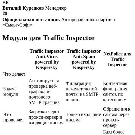
ВК
Виталий Куренков
Менеджер
Официальный поставщик
Авторизованный партнёр
«Смарт-Софт»
Модули для Traffic Inspector
Traffic Inspector
Traffic Inspector
NetPolice для
Anti-Virus
Anti-Spam
Traffic
powered by
powered by
Inspector
Kaspersky
Kaspersky
Что делает
Антивирусная
Фильтрация
Контентная
проверка веб-
Задача
нежелательной
фильтрация
трафика и
модуля
почты на SMTP-
сайтов по
почтового
шлюзе
категориям
SMTP-трафика
Обращения к
Загрузки через
Что
Только входящие
сайтам через
прокси-сервер и
проверяет
письма
прокси-
входящие письма
сервер
База более