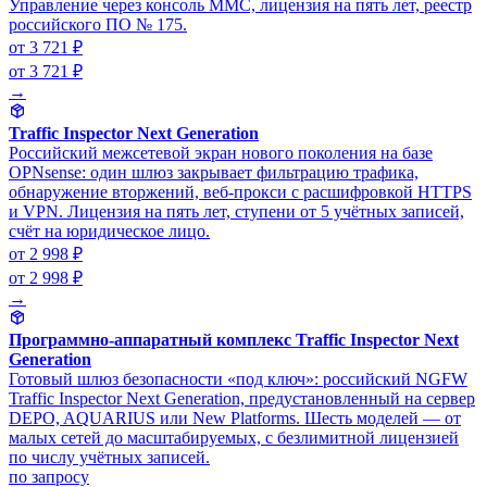
Управление через консоль MMC, лицензия на пять лет, реестр
российского ПО № 175.
от 3 721 ₽
от 3 721 ₽
→
Traffic Inspector Next Generation
Российский межсетевой экран нового поколения на базе
OPNsense: один шлюз закрывает фильтрацию трафика,
обнаружение вторжений, веб-прокси с расшифровкой HTTPS
и VPN. Лицензия на пять лет, ступени от 5 учётных записей,
счёт на юридическое лицо.
от 2 998 ₽
от 2 998 ₽
→
Программно-аппаратный комплекс Traffic Inspector Next
Generation
Готовый шлюз безопасности «под ключ»: российский NGFW
Traffic Inspector Next Generation, предустановленный на сервер
DEPO, AQUARIUS или New Platforms. Шесть моделей — от
малых сетей до масштабируемых, с безлимитной лицензией
по числу учётных записей.
по запросу