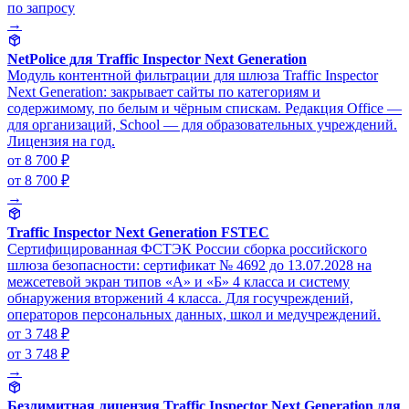
по запросу
→
NetPolice для Traffic Inspector Next Generation
Модуль контентной фильтрации для шлюза Traffic Inspector
Next Generation: закрывает сайты по категориям и
содержимому, по белым и чёрным спискам. Редакция Office —
для организаций, School — для образовательных учреждений.
Лицензия на год.
от 8 700 ₽
от 8 700 ₽
→
Traffic Inspector Next Generation FSTEC
Сертифицированная ФСТЭК России сборка российского
шлюза безопасности: сертификат № 4692 до 13.07.2028 на
межсетевой экран типов «А» и «Б» 4 класса и систему
обнаружения вторжений 4 класса. Для госучреждений,
операторов персональных данных, школ и медучреждений.
от 3 748 ₽
от 3 748 ₽
→
Безлимитная лицензия Traffic Inspector Next Generation для