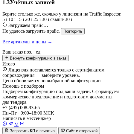
1.3
Учётных записей
Берите столько же, сколько у лицензии на Traffic Inspector.
5
i
10
i
15
i
20
i
25
i
30
i
свыше 30
i
Загружаем прайс…
Не удалось загрузить прайс.
Повторить
Все артикулы и цены →
Ваш заказ
поз. ·
ед.
Вернуть конфигурацию в заказ
Итого
Лицензия поставляется только с сертификатом
сопровождения — выберите уровень.
Цена обновляется по выбранной конфигурации
Помощь с подбором
Подберём конфигурацию под ваши задачи. Сформируем
коммерческое предложение и подготовим документы
для тендера.
+7 (495) 008-93-65
Пн–Пт · 9:00–18:00 МСК
Написать в мессенджер
M
Запросить КП с печатью
Счёт с отсрочкой