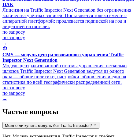
ПАК
Лицензия на Traffic Inspector Next Generation без ограничения
количества учётных записей. Поставляется только вместе с
аппаратной платформой; продлевается подпиской на год и
лицензией на пять лет.
по запросу
по запросу
→
CMS — модуль централизованного управления Traffic
Inspector Next Generation
Модуль централизованной системы управления: несколько
шлюзов Traffic Inspector Next Generation ведутся из одного
окна — общие политики, настройки, обновления и единая
статистика по всей географически распределённой сети.
по запросу
по запросу
→
Частые вопросы
Можно ли купить модуль без Traffic Inspector?
Нет. Модуль встраивается в Traffic Inspector и требует