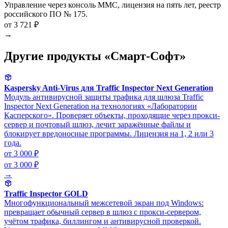
Управление через консоль MMC, лицензия на пять лет, реестр
российского ПО № 175.
от 3 721 ₽
→
Другие продукты «Смарт-Софт»
Kaspersky Anti-Virus для Traffic Inspector Next Generation
Модуль антивирусной защиты трафика для шлюза Traffic
Inspector Next Generation на технологиях «Лаборатории
Касперского». Проверяет объекты, проходящие через прокси-
сервер и почтовый шлюз, лечит заражённые файлы и
блокирует вредоносные программы. Лицензия на 1, 2 или 3
года.
от 3 000 ₽
от 3 000 ₽
→
Traffic Inspector GOLD
Многофункциональный межсетевой экран под Windows:
превращает обычный сервер в шлюз с прокси-сервером,
учётом трафика, биллингом и антивирусной проверкой.