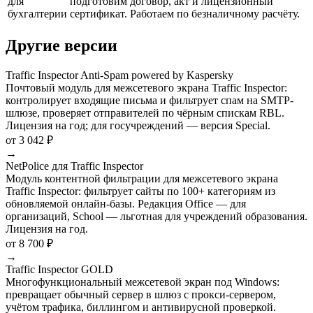
для
подготовим договор, акт и лицензионный
бухгалтерии
сертификат. Работаем по безналичному расчёту.
Другие версии
Traffic Inspector Anti-Spam powered by Kaspersky
Почтовый модуль для межсетевого экрана Traffic Inspector:
контролирует входящие письма и фильтрует спам на SMTP-
шлюзе, проверяет отправителей по чёрным спискам RBL.
Лицензия на год; для госучреждений — версия Special.
от 3 042 ₽
→
NetPolice для Traffic Inspector
Модуль контентной фильтрации для межсетевого экрана
Traffic Inspector: фильтрует сайты по 100+ категориям из
обновляемой онлайн-базы. Редакция Office — для
организаций, School — льготная для учреждений образования.
Лицензия на год.
от 8 700 ₽
→
Traffic Inspector GOLD
Многофункциональный межсетевой экран под Windows:
превращает обычный сервер в шлюз с прокси-сервером,
учётом трафика, биллингом и антивирусной проверкой.