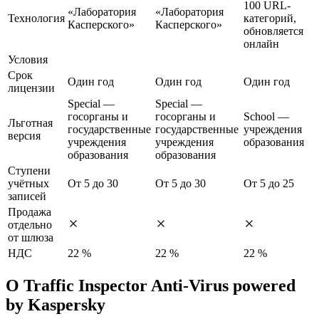
100 URL-
«Лаборатория
«Лаборатория
Технология
категорий,
Касперского»
Касперского»
обновляется
онлайн
Условия
Срок
Один год
Один год
Один год
лицензии
Special —
Special —
госорганы и
госорганы и
School —
Льготная
государственные
государственные
учреждения
версия
учреждения
учреждения
образования
образования
образования
Ступени
учётных
От 5 до 30
От 5 до 30
От 5 до 25
записей
Продажа
отдельно
от шлюза
НДС
22 %
22 %
22 %
О Traffic Inspector Anti-Virus powered
by Kaspersky