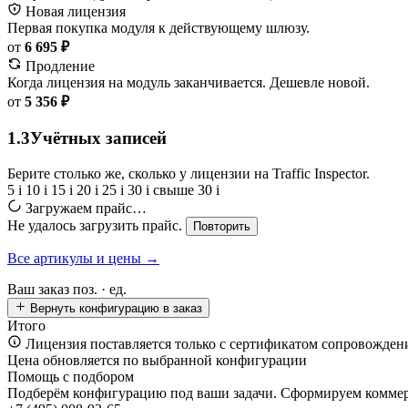
Новая лицензия
Первая покупка модуля к действующему шлюзу.
от
6 695 ₽
Продление
Когда лицензия на модуль заканчивается. Дешевле новой.
от
5 356 ₽
1.3
Учётных записей
Берите столько же, сколько у лицензии на Traffic Inspector.
5
i
10
i
15
i
20
i
25
i
30
i
свыше 30
i
Загружаем прайс…
Не удалось загрузить прайс.
Повторить
Все артикулы и цены →
Ваш заказ
поз. ·
ед.
Вернуть конфигурацию в заказ
Итого
Лицензия поставляется только с сертификатом сопровожден
Цена обновляется по выбранной конфигурации
Помощь с подбором
Подберём конфигурацию под ваши задачи. Сформируем коммерч