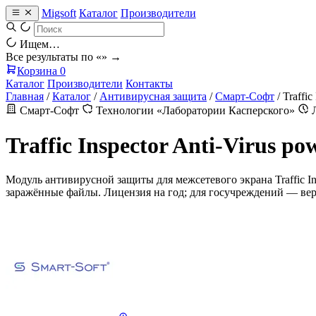
Migsoft
Каталог
Производители
Ищем…
Все результаты по «
» →
Корзина
0
Каталог
Производители
Контакты
Главная
/
Каталог
/
Антивирусная защита
/
Смарт-Софт
/
Traffic
Смарт-Софт
Технологии «Лаборатории Касперского»
Л
Traffic Inspector Anti-Virus p
Модуль антивирусной защиты для межсетевого экрана Traffic I
заражённые файлы. Лицензия на год; для госучреждений — верс