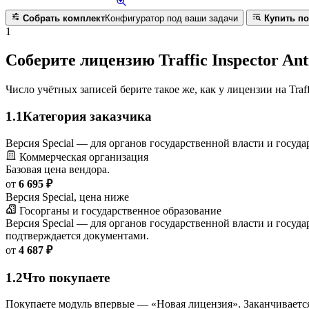
Собрать комплект
Конфигуратор под ваши задачи
Купить по
1
Соберите лицензию Traffic Inspector Ant
Число учётных записей берите такое же, как у лицензии на Traffi
1.1
Категория заказчика
Версия Special — для органов государственной власти и госу
Коммерческая организация
Базовая цена вендора.
от
6 695 ₽
Версия Special, цена ниже
Госорганы и государственное образование
Версия Special — для органов государственной власти и госу
подтверждается документами.
от
4 687 ₽
1.2
Что покупаете
Покупаете модуль впервые — «Новая лицензия». Заканчиваетс