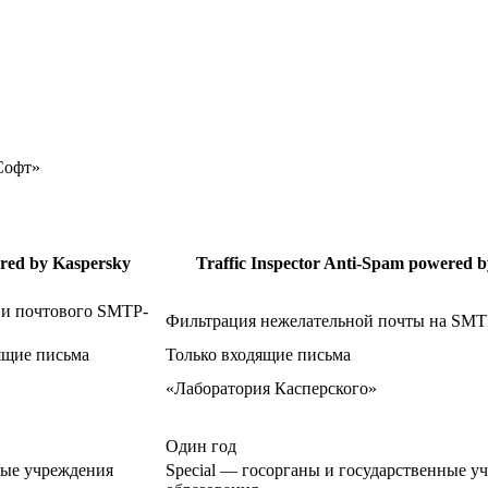
Софт»
ered by Kaspersky
Traffic Inspector Anti-Spam powered 
 и почтового SMTP-
Фильтрация нежелательной почты на SM
дящие письма
Только входящие письма
«Лаборатория Касперского»
Один год
ные учреждения
Special — госорганы и государственные у