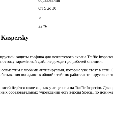
образования
От 5 до 30
22 %
y Kaspersky
тивирусной защиты трафика для межсетевого экрана Traffic Inspec
 поэтому заражённый файл не доходит до рабочей станции.
 совместим с любыми антивирусами, которые уже стоят в сети.
батывания попадают в общий отчёт по работе антивирусов с от
исей берётся такое же, как у лицензии на Traffic Inspector. Для
ных образовательных учреждений есть версия Special по пониж