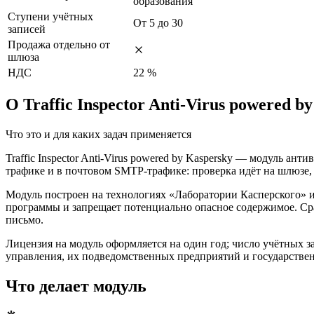
образования
Ступени учётных
От 5 до 30
записей
Продажа отдельно от
шлюза
НДС
22 %
О Traffic Inspector Anti-Virus powered b
Что это и для каких задач применяется
Traffic Inspector Anti-Virus powered by Kaspersky — модуль ан
трафике и в почтовом SMTP-трафике: проверка идёт на шлюзе,
Модуль построен на технологиях «Лаборатории Касперского» и
программы и запрещает потенциально опасное содержимое. Сра
письмо.
Лицензия на модуль оформляется на один год; число учётных зап
управления, их подведомственных предприятий и государствен
Что делает модуль