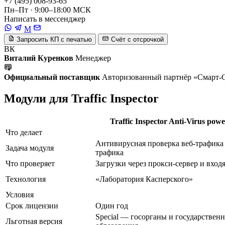
+7 (495) 008-93-65
Пн–Пт · 9:00–18:00 МСК
Написать в мессенджер
M
Запросить КП с печатью
Счёт с отсрочкой
ВК
Виталий Куренков
Менеджер
Официальный поставщик
Авторизованный партнёр «Смарт-
Модули для Traffic Inspector
Traffic Inspector Anti-Virus pow
Что делает
Антивирусная проверка веб-трафика
Задача модуля
трафика
Что проверяет
Загрузки через прокси-сервер и вхо
Технология
«Лаборатория Касперского»
Условия
Срок лицензии
Один год
Special — госорганы и государствен
Льготная версия