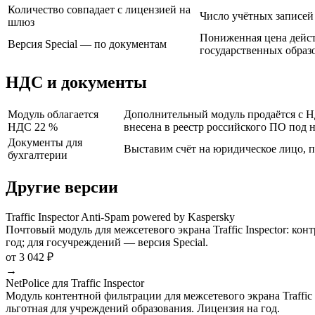
Количество совпадает с лицензией на
Число учётных записей у
шлюз
Пониженная цена дейст
Версия Special — по документам
государственных образ
НДС и документы
Модуль облагается
Дополнительный модуль продаётся с НД
НДС 22 %
внесена в реестр российского ПО под 
Документы для
Выставим счёт на юридическое лицо, п
бухгалтерии
Другие версии
Traffic Inspector Anti-Spam powered by Kaspersky
Почтовый модуль для межсетевого экрана Traffic Inspector: к
год; для госучреждений — версия Special.
от 3 042 ₽
→
NetPolice для Traffic Inspector
Модуль контентной фильтрации для межсетевого экрана Traffic 
льготная для учреждений образования. Лицензия на год.