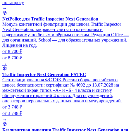
по запросу
→
NetPolice для Traffic Inspector Next Generation
Модуль контентной фильтрации для шлюза Traffic Inspector
Next Generation: закрывает сайты по категориям и
содержимому, по белым и чёрным спискам. Редакция Office —
для организаций, School — для образовательных учреждений.
Лицензия на год.
от 8 700 ₽
от 8 700 ₽
→
Traffic Inspector Next Generation FSTEC
Сертифицированная ФСТЭК России сборка российского
шлюза безопасности: сертификат № 4692 до 13.07.2028 на
межсетевой экран типов «А» и «Б» 4 класса и систему
обнаружения вторжений 4 класса. Для госучреждений,
операторов персональных данных, школ и медучреждений.
от 3 748 ₽
от 3 748 ₽
→
Безлимитная лицензия Traffic Inspector Next Generation для