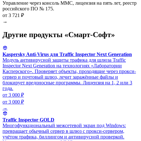
Управление через консоль MMC, лицензия на пять лет, реестр
российского ПО № 175.
от 3 721 ₽
→
Другие продукты «Смарт-Софт»
Kaspersky Anti-Virus для Traffic Inspector Next Generation
Модуль антивирусной защиты трафика для шлюза Traffic
Inspector Next Generation на технологиях «Лаборатории
Касперского». Проверяет объекты, проходящие через прокси-
сервер и почтовый шлюз, лечит заражённые файлы и
блокирует вредоносные программы. Лицензия на 1, 2 или 3
года.
от 3 000 ₽
от 3 000 ₽
→
Traffic Inspector GOLD
Многофункциональный межсетевой экран под Windows:
превращает обычный сервер в шлюз с прокси-сервером,
учётом трафика, биллингом и антивирусной проверкой.