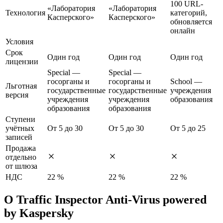
100 URL-
«Лаборатория
«Лаборатория
Технология
категорий,
Касперского»
Касперского»
обновляется
онлайн
Условия
Срок
Один год
Один год
Один год
лицензии
Special —
Special —
госорганы и
госорганы и
School —
Льготная
государственные
государственные
учреждения
версия
учреждения
учреждения
образования
образования
образования
Ступени
учётных
От 5 до 30
От 5 до 30
От 5 до 25
записей
Продажа
отдельно
от шлюза
НДС
22 %
22 %
22 %
О Traffic Inspector Anti-Virus powered
by Kaspersky