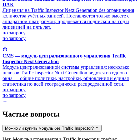
ПАК
Лицензия на Traffic Inspector Next Generation без ограничения
количества учётных записей. Поставляется только вместе с
аппаратной платформой; продлевается подпиской на год и
лицензией на пять лет.
по запросу
по запросу
→
CMS — модуль централизованного управления Traffic
Inspector Next Generation
Модуль централизованной системы управления: несколько
шлюзов Traffic Inspector Next Generation ведутся из одного
окна — общие политики, настройки, обновления и единая
статистика по всей географически распределённой сети.
по запросу
по запросу
→
Частые вопросы
Можно ли купить модуль без Traffic Inspector?
Нет. Модуль встраивается в Traffic Inspector и требует