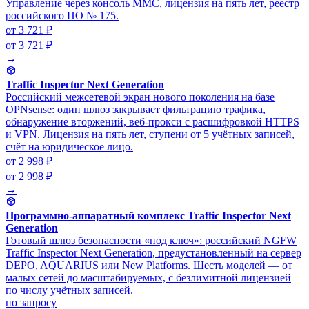
Управление через консоль MMC, лицензия на пять лет, реестр
российского ПО № 175.
от 3 721 ₽
от 3 721 ₽
→
Traffic Inspector Next Generation
Российский межсетевой экран нового поколения на базе
OPNsense: один шлюз закрывает фильтрацию трафика,
обнаружение вторжений, веб-прокси с расшифровкой HTTPS
и VPN. Лицензия на пять лет, ступени от 5 учётных записей,
счёт на юридическое лицо.
от 2 998 ₽
от 2 998 ₽
→
Программно-аппаратный комплекс Traffic Inspector Next
Generation
Готовый шлюз безопасности «под ключ»: российский NGFW
Traffic Inspector Next Generation, предустановленный на сервер
DEPO, AQUARIUS или New Platforms. Шесть моделей — от
малых сетей до масштабируемых, с безлимитной лицензией
по числу учётных записей.
по запросу