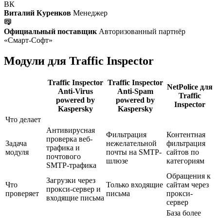
ВК
Виталий Куренков
Менеджер
Официальный поставщик
Авторизованный партнёр
«Смарт-Софт»
Модули для Traffic Inspector
Traffic Inspector
Traffic Inspector
NetPolice для
Anti-Virus
Anti-Spam
Traffic
powered by
powered by
Inspector
Kaspersky
Kaspersky
Что делает
Антивирусная
Фильтрация
Контентная
проверка веб-
Задача
нежелательной
фильтрация
трафика и
модуля
почты на SMTP-
сайтов по
почтового
шлюзе
категориям
SMTP-трафика
Обращения к
Загрузки через
Что
Только входящие
сайтам через
прокси-сервер и
проверяет
письма
прокси-
входящие письма
сервер
База более