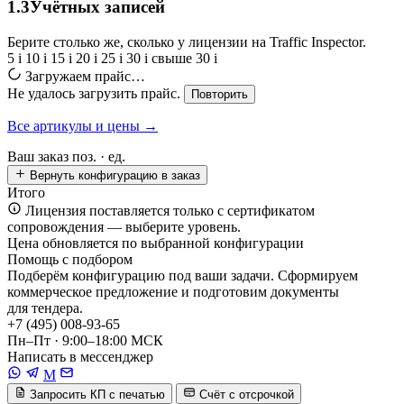
1.3
Учётных записей
Берите столько же, сколько у лицензии на Traffic Inspector.
5
i
10
i
15
i
20
i
25
i
30
i
свыше 30
i
Загружаем прайс…
Не удалось загрузить прайс.
Повторить
Все артикулы и цены →
Ваш заказ
поз. ·
ед.
Вернуть конфигурацию в заказ
Итого
Лицензия поставляется только с сертификатом
сопровождения — выберите уровень.
Цена обновляется по выбранной конфигурации
Помощь с подбором
Подберём конфигурацию под ваши задачи. Сформируем
коммерческое предложение и подготовим документы
для тендера.
+7 (495) 008-93-65
Пн–Пт · 9:00–18:00 МСК
Написать в мессенджер
M
Запросить КП с печатью
Счёт с отсрочкой