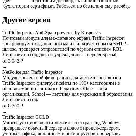
для
подготовим договор, акт и лицензионный
бухгалтерии
сертификат. Работаем по безналичному расчёту.
Другие версии
Traffic Inspector Anti-Spam powered by Kaspersky
Почтовый модуль для межсетевого экрана Traffic Inspector:
контролирует входящие письма и фильтрует спам на SMTP-
шлюзе, проверяет отправителей по чёрным спискам RBL.
Лицензия на год; для госучреждений — версия Special.
от 3 042 ₽
→
NetPolice для Traffic Inspector
Модуль контентной фильтрации для межсетевого экрана
Traffic Inspector: фильтрует сайты по 100+ категориям из
обновляемой онлайн-базы. Редакция Office — для
организаций, School — льготная для учреждений образования.
Лицензия на год.
от 8 700 ₽
→
Traffic Inspector GOLD
Многофункциональный межсетевой экран под Windows:
превращает обычный сервер в шлюз с прокси-сервером,
учётом трафика, биллингом и антивирусной проверкой.