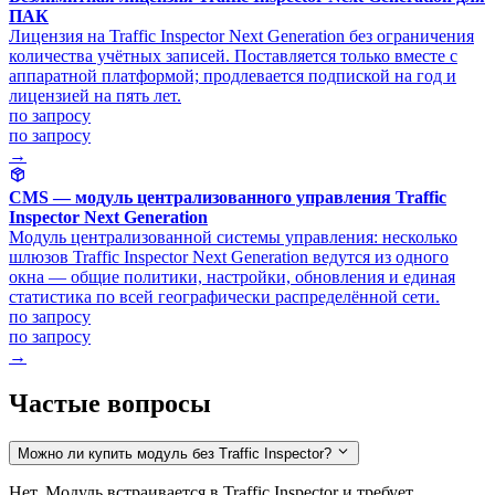
ПАК
Лицензия на Traffic Inspector Next Generation без ограничения
количества учётных записей. Поставляется только вместе с
аппаратной платформой; продлевается подпиской на год и
лицензией на пять лет.
по запросу
по запросу
→
CMS — модуль централизованного управления Traffic
Inspector Next Generation
Модуль централизованной системы управления: несколько
шлюзов Traffic Inspector Next Generation ведутся из одного
окна — общие политики, настройки, обновления и единая
статистика по всей географически распределённой сети.
по запросу
по запросу
→
Частые вопросы
Можно ли купить модуль без Traffic Inspector?
Нет. Модуль встраивается в Traffic Inspector и требует