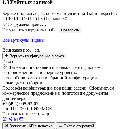
1.3
Учётных записей
Берите столько же, сколько у лицензии на Traffic Inspector.
5
i
10
i
15
i
20
i
25
i
30
i
свыше 30
i
Загружаем прайс…
Не удалось загрузить прайс.
Повторить
Все артикулы и цены →
Ваш заказ
поз. ·
ед.
Вернуть конфигурацию в заказ
Итого
Лицензия поставляется только с сертификатом
сопровождения — выберите уровень.
Цена обновляется по выбранной конфигурации
Помощь с подбором
Подберём конфигурацию под ваши задачи. Сформируем
коммерческое предложение и подготовим документы
для тендера.
+7 (495) 008-93-65
Пн–Пт · 9:00–18:00 МСК
Написать в мессенджер
M
Запросить КП с печатью
Счёт с отсрочкой