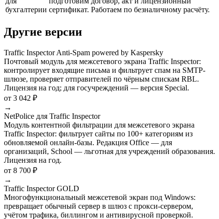
для
подготовим договор, акт и лицензионный
бухгалтерии
сертификат. Работаем по безналичному расчёту.
Другие версии
Traffic Inspector Anti-Spam powered by Kaspersky
Почтовый модуль для межсетевого экрана Traffic Inspector:
контролирует входящие письма и фильтрует спам на SMTP-
шлюзе, проверяет отправителей по чёрным спискам RBL.
Лицензия на год; для госучреждений — версия Special.
от 3 042 ₽
→
NetPolice для Traffic Inspector
Модуль контентной фильтрации для межсетевого экрана
Traffic Inspector: фильтрует сайты по 100+ категориям из
обновляемой онлайн-базы. Редакция Office — для
организаций, School — льготная для учреждений образования.
Лицензия на год.
от 8 700 ₽
→
Traffic Inspector GOLD
Многофункциональный межсетевой экран под Windows:
превращает обычный сервер в шлюз с прокси-сервером,
учётом трафика, биллингом и антивирусной проверкой.