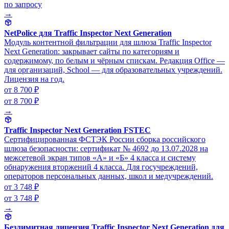
по запросу
→
NetPolice для Traffic Inspector Next Generation
Модуль контентной фильтрации для шлюза Traffic Inspector
Next Generation: закрывает сайты по категориям и
содержимому, по белым и чёрным спискам. Редакция Office —
для организаций, School — для образовательных учреждений.
Лицензия на год.
от 8 700 ₽
от 8 700 ₽
→
Traffic Inspector Next Generation FSTEC
Сертифицированная ФСТЭК России сборка российского
шлюза безопасности: сертификат № 4692 до 13.07.2028 на
межсетевой экран типов «А» и «Б» 4 класса и систему
обнаружения вторжений 4 класса. Для госучреждений,
операторов персональных данных, школ и медучреждений.
от 3 748 ₽
от 3 748 ₽
→
Безлимитная лицензия Traffic Inspector Next Generation для