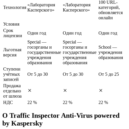
100 URL-
«Лаборатория
«Лаборатория
Технология
категорий,
Касперского»
Касперского»
обновляется
онлайн
Условия
Срок
Один год
Один год
Один год
лицензии
Special —
Special —
госорганы и
госорганы и
School —
Льготная
государственные
государственные
учреждения
версия
учреждения
учреждения
образования
образования
образования
Ступени
учётных
От 5 до 30
От 5 до 30
От 5 до 25
записей
Продажа
отдельно
от шлюза
НДС
22 %
22 %
22 %
О Traffic Inspector Anti-Virus powered
by Kaspersky