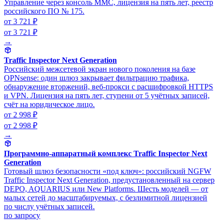
Управление через консоль MMC, лицензия на пять лет, реестр
российского ПО № 175.
от 3 721 ₽
от 3 721 ₽
→
Traffic Inspector Next Generation
Российский межсетевой экран нового поколения на базе
OPNsense: один шлюз закрывает фильтрацию трафика,
обнаружение вторжений, веб-прокси с расшифровкой HTTPS
и VPN. Лицензия на пять лет, ступени от 5 учётных записей,
счёт на юридическое лицо.
от 2 998 ₽
от 2 998 ₽
→
Программно-аппаратный комплекс Traffic Inspector Next
Generation
Готовый шлюз безопасности «под ключ»: российский NGFW
Traffic Inspector Next Generation, предустановленный на сервер
DEPO, AQUARIUS или New Platforms. Шесть моделей — от
малых сетей до масштабируемых, с безлимитной лицензией
по числу учётных записей.
по запросу