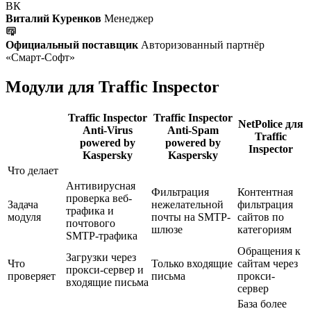
ВК
Виталий Куренков
Менеджер
Официальный поставщик
Авторизованный партнёр
«Смарт-Софт»
Модули для Traffic Inspector
Traffic Inspector
Traffic Inspector
NetPolice для
Anti-Virus
Anti-Spam
Traffic
powered by
powered by
Inspector
Kaspersky
Kaspersky
Что делает
Антивирусная
Фильтрация
Контентная
проверка веб-
Задача
нежелательной
фильтрация
трафика и
модуля
почты на SMTP-
сайтов по
почтового
шлюзе
категориям
SMTP-трафика
Обращения к
Загрузки через
Что
Только входящие
сайтам через
прокси-сервер и
проверяет
письма
прокси-
входящие письма
сервер
База более