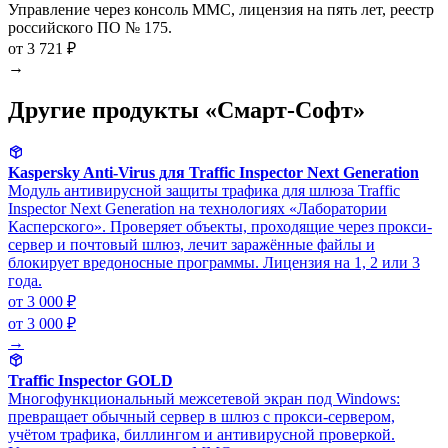
Управление через консоль MMC, лицензия на пять лет, реестр
российского ПО № 175.
от 3 721 ₽
→
Другие продукты «Смарт-Софт»
Kaspersky Anti-Virus для Traffic Inspector Next Generation
Модуль антивирусной защиты трафика для шлюза Traffic
Inspector Next Generation на технологиях «Лаборатории
Касперского». Проверяет объекты, проходящие через прокси-
сервер и почтовый шлюз, лечит заражённые файлы и
блокирует вредоносные программы. Лицензия на 1, 2 или 3
года.
от 3 000 ₽
от 3 000 ₽
→
Traffic Inspector GOLD
Многофункциональный межсетевой экран под Windows:
превращает обычный сервер в шлюз с прокси-сервером,
учётом трафика, биллингом и антивирусной проверкой.