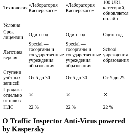
100 URL-
«Лаборатория
«Лаборатория
Технология
категорий,
Касперского»
Касперского»
обновляется
онлайн
Условия
Срок
Один год
Один год
Один год
лицензии
Special —
Special —
госорганы и
госорганы и
School —
Льготная
государственные
государственные
учреждения
версия
учреждения
учреждения
образования
образования
образования
Ступени
учётных
От 5 до 30
От 5 до 30
От 5 до 25
записей
Продажа
отдельно
от шлюза
НДС
22 %
22 %
22 %
О Traffic Inspector Anti-Virus powered
by Kaspersky