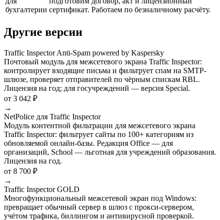
для
подготовим договор, акт и лицензионный
бухгалтерии
сертификат. Работаем по безналичному расчёту.
Другие версии
Traffic Inspector Anti-Spam powered by Kaspersky
Почтовый модуль для межсетевого экрана Traffic Inspector:
контролирует входящие письма и фильтрует спам на SMTP-
шлюзе, проверяет отправителей по чёрным спискам RBL.
Лицензия на год; для госучреждений — версия Special.
от 3 042 ₽
→
NetPolice для Traffic Inspector
Модуль контентной фильтрации для межсетевого экрана
Traffic Inspector: фильтрует сайты по 100+ категориям из
обновляемой онлайн-базы. Редакция Office — для
организаций, School — льготная для учреждений образования.
Лицензия на год.
от 8 700 ₽
→
Traffic Inspector GOLD
Многофункциональный межсетевой экран под Windows:
превращает обычный сервер в шлюз с прокси-сервером,
учётом трафика, биллингом и антивирусной проверкой.