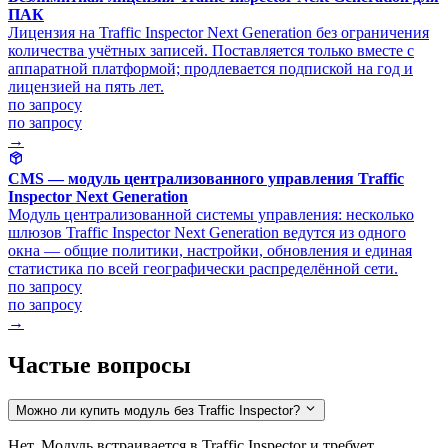
ПАК
Лицензия на Traffic Inspector Next Generation без ограничения
количества учётных записей. Поставляется только вместе с
аппаратной платформой; продлевается подпиской на год и
лицензией на пять лет.
по запросу
по запросу
→
CMS — модуль централизованного управления Traffic
Inspector Next Generation
Модуль централизованной системы управления: несколько
шлюзов Traffic Inspector Next Generation ведутся из одного
окна — общие политики, настройки, обновления и единая
статистика по всей географически распределённой сети.
по запросу
по запросу
→
Частые вопросы
Можно ли купить модуль без Traffic Inspector?
Нет. Модуль встраивается в Traffic Inspector и требует