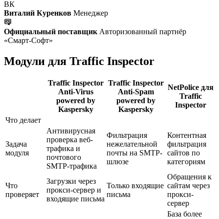
ВК
Виталий Куренков
Менеджер
Официальный поставщик
Авторизованный партнёр
«Смарт-Софт»
Модули для Traffic Inspector
Traffic Inspector
Traffic Inspector
NetPolice для
Anti-Virus
Anti-Spam
Traffic
powered by
powered by
Inspector
Kaspersky
Kaspersky
Что делает
Антивирусная
Фильтрация
Контентная
проверка веб-
Задача
нежелательной
фильтрация
трафика и
модуля
почты на SMTP-
сайтов по
почтового
шлюзе
категориям
SMTP-трафика
Обращения к
Загрузки через
Что
Только входящие
сайтам через
прокси-сервер и
проверяет
письма
прокси-
входящие письма
сервер
База более