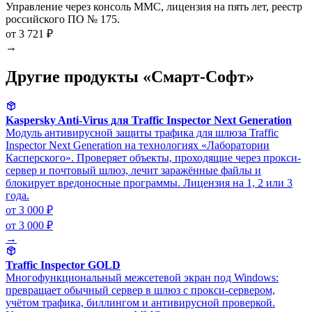
Управление через консоль MMC, лицензия на пять лет, реестр
российского ПО № 175.
от 3 721 ₽
→
Другие продукты «Смарт-Софт»
Kaspersky Anti-Virus для Traffic Inspector Next Generation
Модуль антивирусной защиты трафика для шлюза Traffic
Inspector Next Generation на технологиях «Лаборатории
Касперского». Проверяет объекты, проходящие через прокси-
сервер и почтовый шлюз, лечит заражённые файлы и
блокирует вредоносные программы. Лицензия на 1, 2 или 3
года.
от 3 000 ₽
от 3 000 ₽
→
Traffic Inspector GOLD
Многофункциональный межсетевой экран под Windows:
превращает обычный сервер в шлюз с прокси-сервером,
учётом трафика, биллингом и антивирусной проверкой.