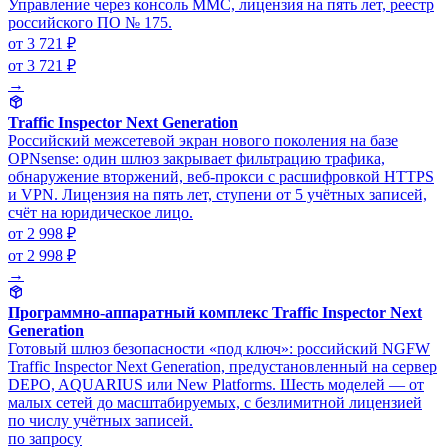
Управление через консоль MMC, лицензия на пять лет, реестр
российского ПО № 175.
от 3 721 ₽
от 3 721 ₽
→
Traffic Inspector Next Generation
Российский межсетевой экран нового поколения на базе
OPNsense: один шлюз закрывает фильтрацию трафика,
обнаружение вторжений, веб-прокси с расшифровкой HTTPS
и VPN. Лицензия на пять лет, ступени от 5 учётных записей,
счёт на юридическое лицо.
от 2 998 ₽
от 2 998 ₽
→
Программно-аппаратный комплекс Traffic Inspector Next
Generation
Готовый шлюз безопасности «под ключ»: российский NGFW
Traffic Inspector Next Generation, предустановленный на сервер
DEPO, AQUARIUS или New Platforms. Шесть моделей — от
малых сетей до масштабируемых, с безлимитной лицензией
по числу учётных записей.
по запросу