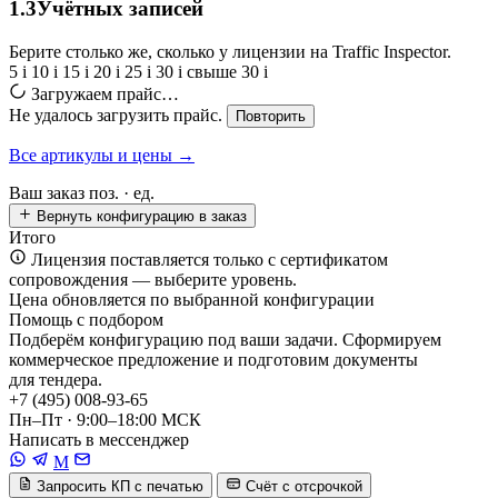
1.3
Учётных записей
Берите столько же, сколько у лицензии на Traffic Inspector.
5
i
10
i
15
i
20
i
25
i
30
i
свыше 30
i
Загружаем прайс…
Не удалось загрузить прайс.
Повторить
Все артикулы и цены →
Ваш заказ
поз. ·
ед.
Вернуть конфигурацию в заказ
Итого
Лицензия поставляется только с сертификатом
сопровождения — выберите уровень.
Цена обновляется по выбранной конфигурации
Помощь с подбором
Подберём конфигурацию под ваши задачи. Сформируем
коммерческое предложение и подготовим документы
для тендера.
+7 (495) 008-93-65
Пн–Пт · 9:00–18:00 МСК
Написать в мессенджер
M
Запросить КП с печатью
Счёт с отсрочкой