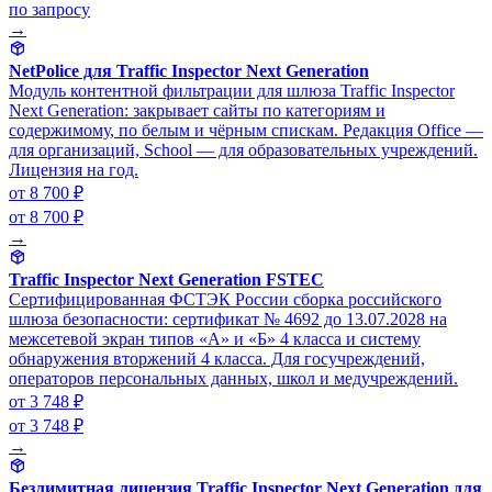
по запросу
→
NetPolice для Traffic Inspector Next Generation
Модуль контентной фильтрации для шлюза Traffic Inspector
Next Generation: закрывает сайты по категориям и
содержимому, по белым и чёрным спискам. Редакция Office —
для организаций, School — для образовательных учреждений.
Лицензия на год.
от 8 700 ₽
от 8 700 ₽
→
Traffic Inspector Next Generation FSTEC
Сертифицированная ФСТЭК России сборка российского
шлюза безопасности: сертификат № 4692 до 13.07.2028 на
межсетевой экран типов «А» и «Б» 4 класса и систему
обнаружения вторжений 4 класса. Для госучреждений,
операторов персональных данных, школ и медучреждений.
от 3 748 ₽
от 3 748 ₽
→
Безлимитная лицензия Traffic Inspector Next Generation для