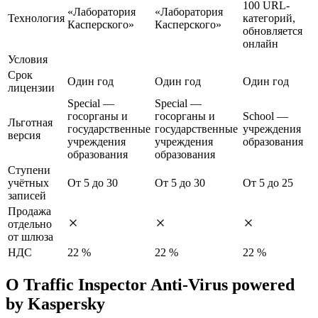
100 URL-
«Лаборатория
«Лаборатория
Технология
категорий,
Касперского»
Касперского»
обновляется
онлайн
Условия
Срок
Один год
Один год
Один год
лицензии
Special —
Special —
госорганы и
госорганы и
School —
Льготная
государственные
государственные
учреждения
версия
учреждения
учреждения
образования
образования
образования
Ступени
учётных
От 5 до 30
От 5 до 30
От 5 до 25
записей
Продажа
отдельно
от шлюза
НДС
22 %
22 %
22 %
О Traffic Inspector Anti-Virus powered
by Kaspersky