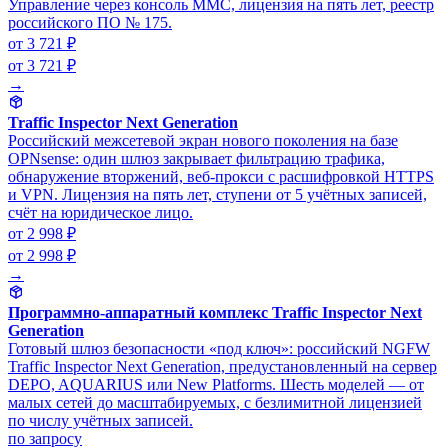
Управление через консоль MMC, лицензия на пять лет, реестр
российского ПО № 175.
от 3 721 ₽
от 3 721 ₽
→
Traffic Inspector Next Generation
Российский межсетевой экран нового поколения на базе
OPNsense: один шлюз закрывает фильтрацию трафика,
обнаружение вторжений, веб-прокси с расшифровкой HTTPS
и VPN. Лицензия на пять лет, ступени от 5 учётных записей,
счёт на юридическое лицо.
от 2 998 ₽
от 2 998 ₽
→
Программно-аппаратный комплекс Traffic Inspector Next
Generation
Готовый шлюз безопасности «под ключ»: российский NGFW
Traffic Inspector Next Generation, предустановленный на сервер
DEPO, AQUARIUS или New Platforms. Шесть моделей — от
малых сетей до масштабируемых, с безлимитной лицензией
по числу учётных записей.
по запросу