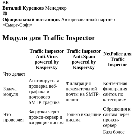
ВК
Виталий Куренков
Менеджер
Официальный поставщик
Авторизованный партнёр
«Смарт-Софт»
Модули для Traffic Inspector
Traffic Inspector
Traffic Inspector
NetPolice для
Anti-Virus
Anti-Spam
Traffic
powered by
powered by
Inspector
Kaspersky
Kaspersky
Что делает
Антивирусная
Фильтрация
Контентная
проверка веб-
Задача
нежелательной
фильтрация
трафика и
модуля
почты на SMTP-
сайтов по
почтового
шлюзе
категориям
SMTP-трафика
Обращения к
Загрузки через
Что
Только входящие
сайтам через
прокси-сервер и
проверяет
письма
прокси-
входящие письма
сервер
База более