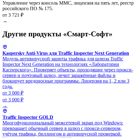
Управление через консоль MMC, лицензия на пять лет, реестр
российского ПО № 175.
от 3 721 ₽
→
Другие продукты «Смарт-Софт»
Kaspersky Anti-Virus для Traffic Inspector Next Generation
Модуль антивирусной защиты трафика для шлюза Traffic
Inspector Next Generation на технологиях «Лаборатории
Касперского». Проверяет объекты, проходящие через прокси-
сервер и почтовый шлюз, лечит заражённые файлы и
блокирует вредоносные программы. Лицензия на 1, 2 или 3
года.
от 3 000 ₽
от 3 000 ₽
→
Traffic Inspector GOLD
Многофункциональный межсетевой экран под Windows:
превращает обычный сервер в шлюз с прокси-сервером,
учётом трафика, биллингом и антивирусной проверкой.