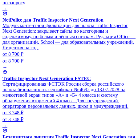
по запросу
→
NetPolice для Traffic Inspector Next Generation
Модуль контентной фильтрации для шлюза Traffic Inspector
Next Generation: закрывает сайты по категориям и
содержимому, по белым и чёрным спискам. Редакция Office —
для организаций, School — для образовательных учреждений.
Лицензия на год.
от 8 700 ₽
от 8 700 ₽
→
Traffic Inspector Next Generation FSTEC
Сертифицированная ФСТЭК России сборка российского
шлюза безопасности: сертификат № 4692 до 13.07.2028 на
межсетевой экран типов «А» и «Б» 4 класса и систему
обнаружения вторжений 4 класса. Для госучреждений,
операторов персональных данных, школ и медучреждений.
от 3 748 ₽
от 3 748 ₽
→
Безлимитная лицензия Traffic Inspector Next Generation для