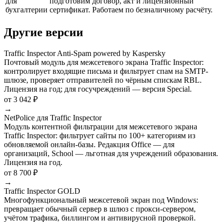
для
подготовим договор, акт и лицензионный
бухгалтерии
сертификат. Работаем по безналичному расчёту.
Другие версии
Traffic Inspector Anti-Spam powered by Kaspersky
Почтовый модуль для межсетевого экрана Traffic Inspector:
контролирует входящие письма и фильтрует спам на SMTP-
шлюзе, проверяет отправителей по чёрным спискам RBL.
Лицензия на год; для госучреждений — версия Special.
от 3 042 ₽
→
NetPolice для Traffic Inspector
Модуль контентной фильтрации для межсетевого экрана
Traffic Inspector: фильтрует сайты по 100+ категориям из
обновляемой онлайн-базы. Редакция Office — для
организаций, School — льготная для учреждений образования.
Лицензия на год.
от 8 700 ₽
→
Traffic Inspector GOLD
Многофункциональный межсетевой экран под Windows:
превращает обычный сервер в шлюз с прокси-сервером,
учётом трафика, биллингом и антивирусной проверкой.