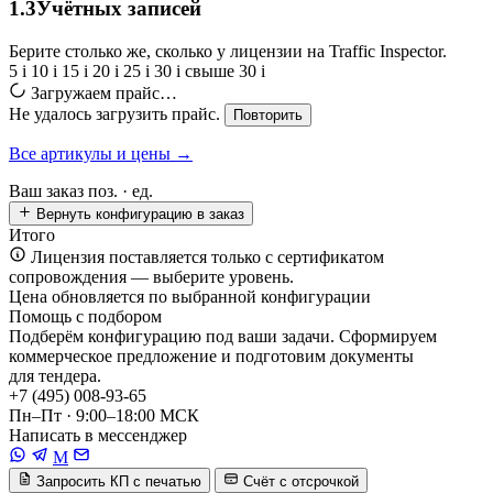
1.3
Учётных записей
Берите столько же, сколько у лицензии на Traffic Inspector.
5
i
10
i
15
i
20
i
25
i
30
i
свыше 30
i
Загружаем прайс…
Не удалось загрузить прайс.
Повторить
Все артикулы и цены →
Ваш заказ
поз. ·
ед.
Вернуть конфигурацию в заказ
Итого
Лицензия поставляется только с сертификатом
сопровождения — выберите уровень.
Цена обновляется по выбранной конфигурации
Помощь с подбором
Подберём конфигурацию под ваши задачи. Сформируем
коммерческое предложение и подготовим документы
для тендера.
+7 (495) 008-93-65
Пн–Пт · 9:00–18:00 МСК
Написать в мессенджер
M
Запросить КП с печатью
Счёт с отсрочкой