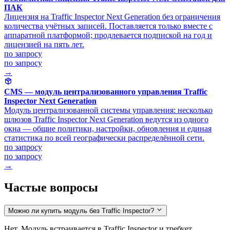
ПАК
Лицензия на Traffic Inspector Next Generation без ограничения
количества учётных записей. Поставляется только вместе с
аппаратной платформой; продлевается подпиской на год и
лицензией на пять лет.
по запросу
по запросу
→
CMS — модуль централизованного управления Traffic
Inspector Next Generation
Модуль централизованной системы управления: несколько
шлюзов Traffic Inspector Next Generation ведутся из одного
окна — общие политики, настройки, обновления и единая
статистика по всей географически распределённой сети.
по запросу
по запросу
→
Частые вопросы
Можно ли купить модуль без Traffic Inspector?
Нет. Модуль встраивается в Traffic Inspector и требует