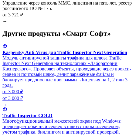
Управление через консоль MMC, лицензия на пять лет, реестр
российского ПО № 175.
от 3 721 ₽
→
Другие продукты «Смарт-Софт»
Kaspersky Anti-Virus для Traffic Inspector Next Generation
Модуль антивирусной защиты трафика для шлюза Traffic
Inspector Next Generation на технологиях «Лаборатории
Касперского». Проверяет объекты, проходящие через прокси-
сервер и почтовый шлюз, лечит заражённые файлы и
блокирует вредоносные программы. Лицензия на 1, 2 или 3
года.
от 3 000 ₽
от 3 000 ₽
→
Traffic Inspector GOLD
Многофункциональный межсетевой экран под Windows:
превращает обычный сервер в шлюз с прокси-сервером,
учётом трафика, биллингом и антивирусной проверкой.