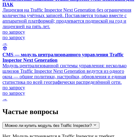
ПАК
Лицензия на Traffic Inspector Next Generation без ограничения
количества учётных записей. Поставляется только вместе с
аппаратной платформой; продлевается подпиской на год и
лицензией на пять лет.
по запросу
по запросу
→
CMS — модуль централизованного управления Traffic
Inspector Next Generation
Модуль централизованной системы управления: несколько
шлюзов Traffic Inspector Next Generation ведутся из одного
окна — общие политики, настройки, обновления и единая
статистика по всей географически распределённой сети.
по запросу
по запросу
→
Частые вопросы
Можно ли купить модуль без Traffic Inspector?
Нет. Модуль встраивается в Traffic Inspector и требует