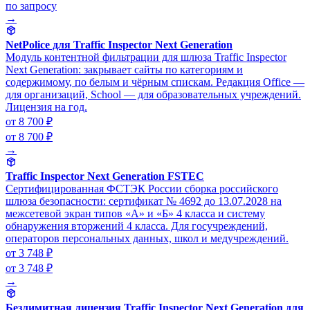
по запросу
→
NetPolice для Traffic Inspector Next Generation
Модуль контентной фильтрации для шлюза Traffic Inspector
Next Generation: закрывает сайты по категориям и
содержимому, по белым и чёрным спискам. Редакция Office —
для организаций, School — для образовательных учреждений.
Лицензия на год.
от 8 700 ₽
от 8 700 ₽
→
Traffic Inspector Next Generation FSTEC
Сертифицированная ФСТЭК России сборка российского
шлюза безопасности: сертификат № 4692 до 13.07.2028 на
межсетевой экран типов «А» и «Б» 4 класса и систему
обнаружения вторжений 4 класса. Для госучреждений,
операторов персональных данных, школ и медучреждений.
от 3 748 ₽
от 3 748 ₽
→
Безлимитная лицензия Traffic Inspector Next Generation для