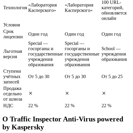
100 URL-
«Лаборатория
«Лаборатория
Технология
категорий,
Касперского»
Касперского»
обновляется
онлайн
Условия
Срок
Один год
Один год
Один год
лицензии
Special —
Special —
госорганы и
госорганы и
School —
Льготная
государственные
государственные
учреждения
версия
учреждения
учреждения
образования
образования
образования
Ступени
учётных
От 5 до 30
От 5 до 30
От 5 до 25
записей
Продажа
отдельно
от шлюза
НДС
22 %
22 %
22 %
О Traffic Inspector Anti-Virus powered
by Kaspersky