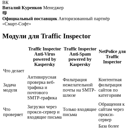
ВК
Виталий Куренков
Менеджер
Официальный поставщик
Авторизованный партнёр
«Смарт-Софт»
Модули для Traffic Inspector
Traffic Inspector
Traffic Inspector
NetPolice для
Anti-Virus
Anti-Spam
Traffic
powered by
powered by
Inspector
Kaspersky
Kaspersky
Что делает
Антивирусная
Фильтрация
Контентная
проверка веб-
Задача
нежелательной
фильтрация
трафика и
модуля
почты на SMTP-
сайтов по
почтового
шлюзе
категориям
SMTP-трафика
Обращения к
Загрузки через
Что
Только входящие
сайтам через
прокси-сервер и
проверяет
письма
прокси-
входящие письма
сервер
База более