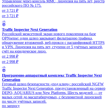
Управление через консоль MMC, лицензия на пять лет, реестр
российского ПО № 175.
от 3 721 ₽
от 3 721 ₽
→
Traffic Inspector Next Generation
Российский межсетевой экран нового поколения на базе
OPNsense: один шлюз закрывает фильтрацию трафика,
обнаружение вторжений, веб-прокси с расшифровкой HTTPS
и VPN. Лицензия на пять лет, ступени от 5 учётных записей,
счёт на юридическое лицо.
от 2 998 ₽
от 2 998 ₽
→
Программно-аппаратный комплекс Traffic Inspector Next
Generation
Готовый шлюз безопасности «под ключ»: российский NGFW
Traffic Inspector Next Generation, предустановленный на сервер
DEPO, AQUARIUS или New Platforms. Шесть моделей — от
малых сетей до масштабируемых, с безлимитной лицензией
по числу учётных записей.
по запросу