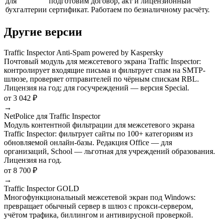
для
подготовим договор, акт и лицензионный
бухгалтерии
сертификат. Работаем по безналичному расчёту.
Другие версии
Traffic Inspector Anti-Spam powered by Kaspersky
Почтовый модуль для межсетевого экрана Traffic Inspector:
контролирует входящие письма и фильтрует спам на SMTP-
шлюзе, проверяет отправителей по чёрным спискам RBL.
Лицензия на год; для госучреждений — версия Special.
от 3 042 ₽
→
NetPolice для Traffic Inspector
Модуль контентной фильтрации для межсетевого экрана
Traffic Inspector: фильтрует сайты по 100+ категориям из
обновляемой онлайн-базы. Редакция Office — для
организаций, School — льготная для учреждений образования.
Лицензия на год.
от 8 700 ₽
→
Traffic Inspector GOLD
Многофункциональный межсетевой экран под Windows:
превращает обычный сервер в шлюз с прокси-сервером,
учётом трафика, биллингом и антивирусной проверкой.