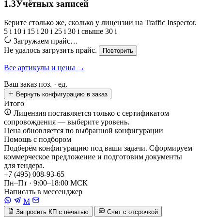
1.3
Учётных записей
Берите столько же, сколько у лицензии на Traffic Inspector.
5
i
10
i
15
i
20
i
25
i
30
i
свыше 30
i
Загружаем прайс…
Не удалось загрузить прайс.
Повторить
Все артикулы и цены →
Ваш заказ
поз. ·
ед.
Вернуть конфигурацию в заказ
Итого
Лицензия поставляется только с сертификатом
сопровождения — выберите уровень.
Цена обновляется по выбранной конфигурации
Помощь с подбором
Подберём конфигурацию под ваши задачи. Сформируем
коммерческое предложение и подготовим документы
для тендера.
+7 (495) 008-93-65
Пн–Пт · 9:00–18:00 МСК
Написать в мессенджер
M
Запросить КП с печатью
Счёт с отсрочкой