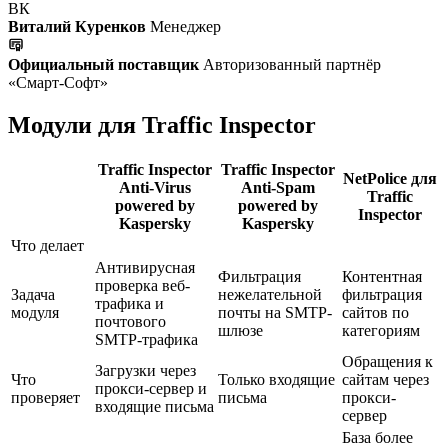
ВК
Виталий Куренков
Менеджер
Официальный поставщик
Авторизованный партнёр
«Смарт-Софт»
Модули для Traffic Inspector
Traffic Inspector
Traffic Inspector
NetPolice для
Anti-Virus
Anti-Spam
Traffic
powered by
powered by
Inspector
Kaspersky
Kaspersky
Что делает
Антивирусная
Фильтрация
Контентная
проверка веб-
Задача
нежелательной
фильтрация
трафика и
модуля
почты на SMTP-
сайтов по
почтового
шлюзе
категориям
SMTP-трафика
Обращения к
Загрузки через
Что
Только входящие
сайтам через
прокси-сервер и
проверяет
письма
прокси-
входящие письма
сервер
База более