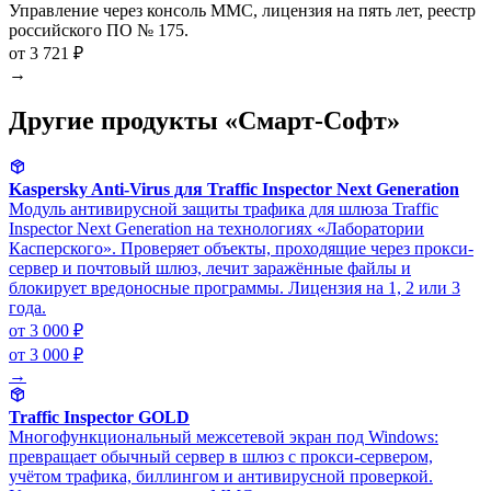
Управление через консоль MMC, лицензия на пять лет, реестр
российского ПО № 175.
от 3 721 ₽
→
Другие продукты «Смарт-Софт»
Kaspersky Anti-Virus для Traffic Inspector Next Generation
Модуль антивирусной защиты трафика для шлюза Traffic
Inspector Next Generation на технологиях «Лаборатории
Касперского». Проверяет объекты, проходящие через прокси-
сервер и почтовый шлюз, лечит заражённые файлы и
блокирует вредоносные программы. Лицензия на 1, 2 или 3
года.
от 3 000 ₽
от 3 000 ₽
→
Traffic Inspector GOLD
Многофункциональный межсетевой экран под Windows:
превращает обычный сервер в шлюз с прокси-сервером,
учётом трафика, биллингом и антивирусной проверкой.