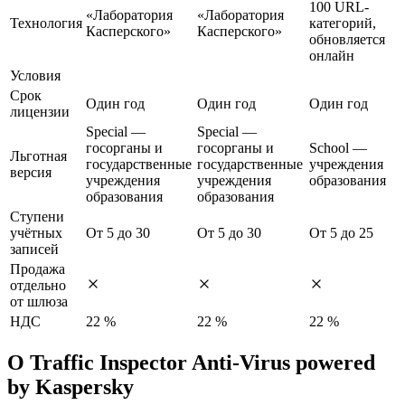
100 URL-
«Лаборатория
«Лаборатория
Технология
категорий,
Касперского»
Касперского»
обновляется
онлайн
Условия
Срок
Один год
Один год
Один год
лицензии
Special —
Special —
госорганы и
госорганы и
School —
Льготная
государственные
государственные
учреждения
версия
учреждения
учреждения
образования
образования
образования
Ступени
учётных
От 5 до 30
От 5 до 30
От 5 до 25
записей
Продажа
отдельно
от шлюза
НДС
22 %
22 %
22 %
О Traffic Inspector Anti-Virus powered
by Kaspersky