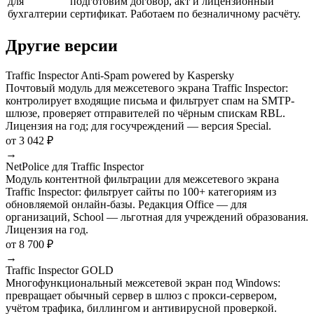
для
подготовим договор, акт и лицензионный
бухгалтерии
сертификат. Работаем по безналичному расчёту.
Другие версии
Traffic Inspector Anti-Spam powered by Kaspersky
Почтовый модуль для межсетевого экрана Traffic Inspector:
контролирует входящие письма и фильтрует спам на SMTP-
шлюзе, проверяет отправителей по чёрным спискам RBL.
Лицензия на год; для госучреждений — версия Special.
от 3 042 ₽
→
NetPolice для Traffic Inspector
Модуль контентной фильтрации для межсетевого экрана
Traffic Inspector: фильтрует сайты по 100+ категориям из
обновляемой онлайн-базы. Редакция Office — для
организаций, School — льготная для учреждений образования.
Лицензия на год.
от 8 700 ₽
→
Traffic Inspector GOLD
Многофункциональный межсетевой экран под Windows:
превращает обычный сервер в шлюз с прокси-сервером,
учётом трафика, биллингом и антивирусной проверкой.