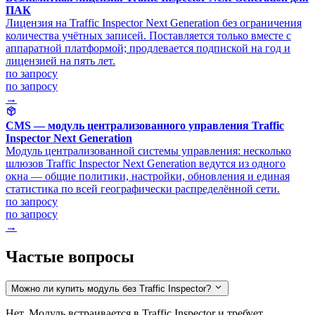
ПАК
Лицензия на Traffic Inspector Next Generation без ограничения
количества учётных записей. Поставляется только вместе с
аппаратной платформой; продлевается подпиской на год и
лицензией на пять лет.
по запросу
по запросу
→
CMS — модуль централизованного управления Traffic
Inspector Next Generation
Модуль централизованной системы управления: несколько
шлюзов Traffic Inspector Next Generation ведутся из одного
окна — общие политики, настройки, обновления и единая
статистика по всей географически распределённой сети.
по запросу
по запросу
→
Частые вопросы
Можно ли купить модуль без Traffic Inspector?
Нет. Модуль встраивается в Traffic Inspector и требует