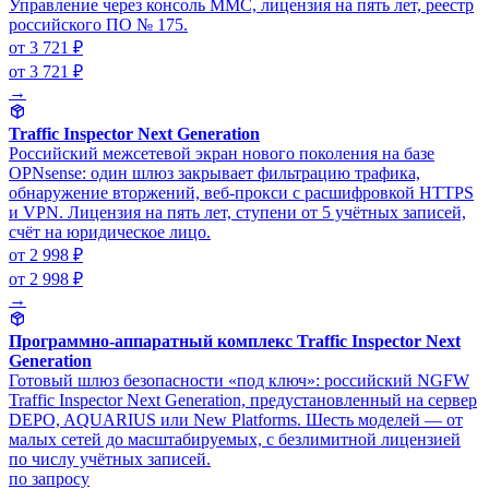
Управление через консоль MMC, лицензия на пять лет, реестр
российского ПО № 175.
от 3 721 ₽
от 3 721 ₽
→
Traffic Inspector Next Generation
Российский межсетевой экран нового поколения на базе
OPNsense: один шлюз закрывает фильтрацию трафика,
обнаружение вторжений, веб-прокси с расшифровкой HTTPS
и VPN. Лицензия на пять лет, ступени от 5 учётных записей,
счёт на юридическое лицо.
от 2 998 ₽
от 2 998 ₽
→
Программно-аппаратный комплекс Traffic Inspector Next
Generation
Готовый шлюз безопасности «под ключ»: российский NGFW
Traffic Inspector Next Generation, предустановленный на сервер
DEPO, AQUARIUS или New Platforms. Шесть моделей — от
малых сетей до масштабируемых, с безлимитной лицензией
по числу учётных записей.
по запросу