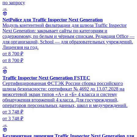
по запросу
→
NetPolice для Traffic Inspector Next Generation
Модуль контентной фильтрации для шлюза Traffic Inspector
Next Generation: закрывает сайты по категориям и
содержимому, по белым и чёрным спискам. Редакция Office —
для организаций, School — для образовательных учреждений.
Лицензия на год.
от 8 700 ₽
от 8 700 ₽
→
Traffic Inspector Next Generation FSTEC
Сертифицированная ФСТЭК России сборка российского
шлюза безопасности: сертификат № 4692 до 13.07.2028 на
межсетевой экран типов «А» и «Б» 4 класса и систему
обнаружения вторжений 4 класса. Для госучреждений,
операторов персональных данных, школ и медучреждений.
от 3 748 ₽
от 3 748 ₽
→
Безлимитная лицензия Traffic Inspector Next Generation для