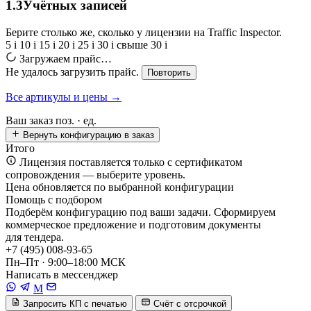
1.3
Учётных записей
Берите столько же, сколько у лицензии на Traffic Inspector.
5
i
10
i
15
i
20
i
25
i
30
i
свыше 30
i
Загружаем прайс…
Не удалось загрузить прайс.
Повторить
Все артикулы и цены →
Ваш заказ
поз. ·
ед.
Вернуть конфигурацию в заказ
Итого
Лицензия поставляется только с сертификатом
сопровождения — выберите уровень.
Цена обновляется по выбранной конфигурации
Помощь с подбором
Подберём конфигурацию под ваши задачи. Сформируем
коммерческое предложение и подготовим документы
для тендера.
+7 (495) 008-93-65
Пн–Пт · 9:00–18:00 МСК
Написать в мессенджер
M
Запросить КП с печатью
Счёт с отсрочкой