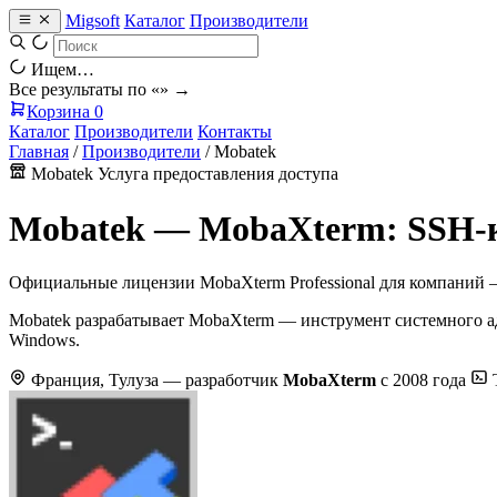
Migsoft
Каталог
Производители
Ищем…
Все результаты по «
» →
Корзина
0
Каталог
Производители
Контакты
Главная
/
Производители
/
Mobatek
Mobatek
Услуга предоставления доступа
Mobatek — MobaXterm: SSH-к
Официальные лицензии MobaXterm Professional для компаний —
Mobatek разрабатывает MobaXterm — инструмент системного а
Windows.
Франция, Тулуза — разработчик
MobaXterm
с 2008 года
Т