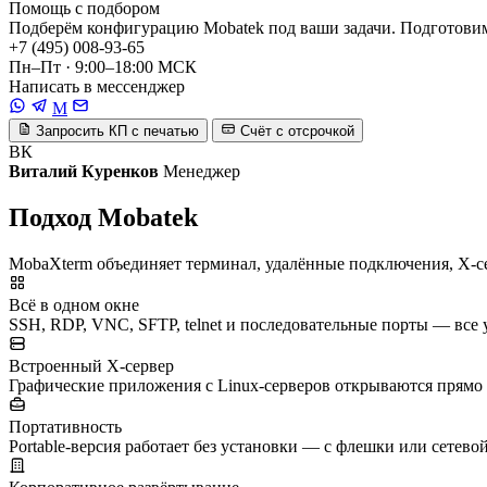
Помощь с подбором
Подберём конфигурацию Mobatek под ваши задачи. Подготови
+7 (495) 008-93-65
Пн–Пт · 9:00–18:00 МСК
Написать в мессенджер
M
Запросить КП с печатью
Счёт с отсрочкой
ВК
Виталий Куренков
Менеджер
Подход Mobatek
MobaXterm объединяет терминал, удалённые подключения, X-с
Всё в одном окне
SSH, RDP, VNC, SFTP, telnet и последовательные порты — все
Встроенный X-сервер
Графические приложения с Linux-серверов открываются прямо 
Портативность
Portable-версия работает без установки — с флешки или сетево