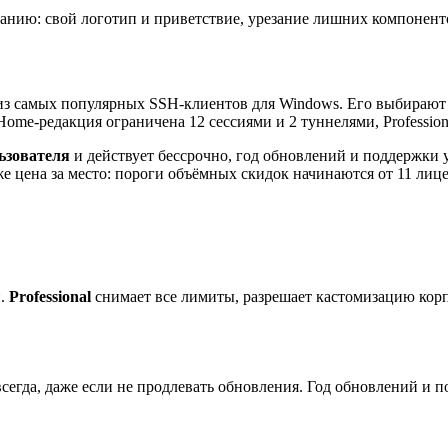
панию: свой логотип и приветствие, урезание лишних компонент
из самых популярных SSH-клиентов для Windows. Его выбираю
ome-редакция ограничена 12 сессиями и 2 туннелями, Professio
льзователя
и действует бессрочно, год обновлений и поддержки 
е цена за место: пороги объёмных скидок начинаются от 11 лиц
и.
Professional
снимает все лимиты, разрешает кастомизацию корп
всегда, даже если не продлевать обновления. Год обновлений и