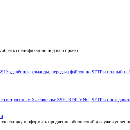
 собрать спецификацию под ваш проект.
SSH: удалённые команды, передача файлов по SFTP и полный на
 со встроенным X-сервером: SSH, RDP, VNC, SFTP и последоват
al
ную скидку и оформить продление обновлений для уже купленн