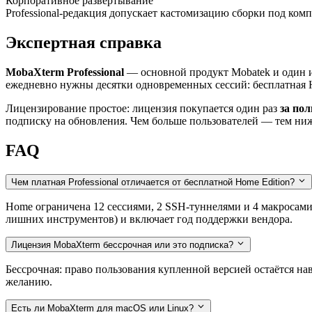
Корпоративное развёртывание
Professional-редакция допускает кастомизацию сборки под ком
Экспертная справка
MobaXterm Professional
— основной продукт Mobatek и один 
ежедневно нужны десятки одновременных сессий: бесплатная H
Лицензирование простое: лицензия покупается один раз
за по
подписку на обновления. Чем больше пользователей — тем ниж
FAQ
Чем платная Professional отличается от бесплатной Home Edition?
Home ограничена 12 сессиями, 2 SSH-туннелями и 4 макросам
лишних инструментов) и включает год поддержки вендора.
Лицензия MobaXterm бессрочная или это подписка?
Бессрочная: право пользования купленной версией остаётся на
желанию.
Есть ли MobaXterm для macOS или Linux?