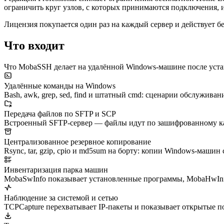
ограничить круг узлов, с которых принимаются подключения,
Лицензия покупается один раз на каждый сервер и действует бе
Что входит
Что MobaSSH делает на удалённой Windows-машине после уста
Удалённые команды на Windows
Bash, awk, grep, sed, find и штатный cmd: сценарии обслужива
Передача файлов по SFTP и SCP
Встроенный SFTP-сервер — файлы идут по зашифрованному кана
Централизованное резервное копирование
Rsync, tar, gzip, cpio и md5sum на борту: копии Windows-машин
Инвентаризация парка машин
MobaSwInfo показывает установленные программы, MobaHwInfo
Наблюдение за системой и сетью
TCPCapture перехватывает IP-пакеты и показывает открытые пор