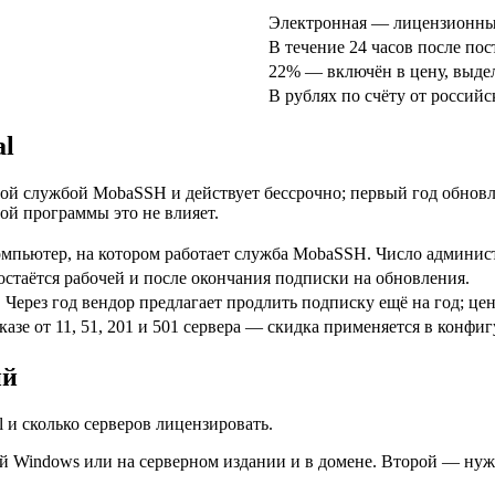
Электронная — лицензионный
В течение 24 часов после по
22% — включён в цену, выдел
В рублях по счёту от россий
al
ной службой MobaSSH и действует бессрочно; первый год обнов
ой программы это не влияет.
мпьютер, на котором работает служба MobaSSH. Число администр
стаётся рабочей и после окончания подписки на обновления.
 Через год вендор предлагает продлить подписку ещё на год; це
казе от 11, 51, 201 и 501 сервера — скидка применяется в конфи
ий
l и сколько серверов лицензировать.
й Windows или на серверном издании и в домене. Второй — нуж