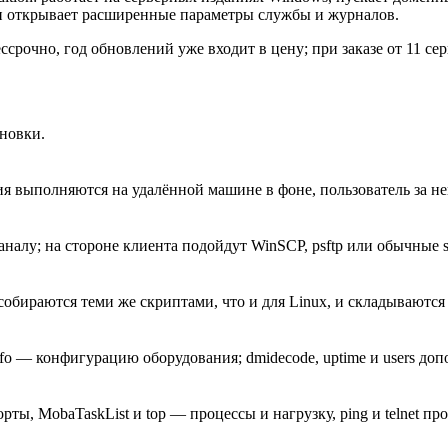
 и открывает расширенные параметры службы и журналов.
ссрочно, год обновлений уже входит в цену; при заказе от 11 се
новки.
ния выполняются на удалённой машине в фоне, пользователь за не
лу; на стороне клиента подойдут WinSCP, psftp или обычные sc
 собираются теми же скриптами, что и для Linux, и складываются
 — конфигурацию оборудования; dmidecode, uptime и users доп
ты, MobaTaskList и top — процессы и нагрузку, ping и telnet пр