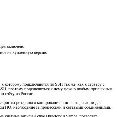
яцев включено
чное на купленную версию
к которому подключаются по SSH так же, как к серверу с
enSSH, поэтому подключиться к нему можно любым привычным
о счёту из России.
скрипты резервного копирования и инвентаризации для
нном ПО, наблюдение за процессами и сетевыми соединениями.
е учётные записи Active Directory и Samba, позволяет