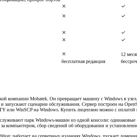
12 мес
бесплатная редакция
бессро
ой компании Mobatek. Он превращает машину с Windows в узел, 
P и запускают сценарии обслуживания. Сервер построен на Op
TTY или WinSCP на Windows. Купить лицензию можно с оплатой п
бслуживают парк Windows-машин из одной консоли: одинаковые 
ля за компьютером, сбор сведений об оборудовании и установле
ition: работает на серверных изданиях Windows, пускает доменны