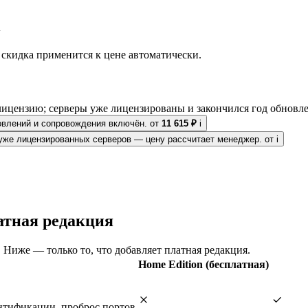
l
скидка применится к цене автоматически.
лицензию; серверы уже лицензированы и закончился год обновл
новлений и сопровождения включён.
от
11 615 ₽
i
уже лицензированных серверов — цену рассчитает менеджер.
от
i
латная редакция
al. Ниже — только то, что добавляет платная редакция.
Home Edition (бесплатная)
ентификации, проброс портов