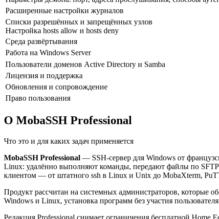
Расширенные настройки журналов
Списки разрешённых и запрещённых узлов
Настройка hosts allow и hosts deny
Среда развёртывания
Работа на Windows Server
Пользователи доменов Active Directory и Samba
Лицензия и поддержка
Обновления и сопровождение
Право пользования
О MobaSSH Professional
Что это и для каких задач применяется
MobaSSH Professional
— SSH-сервер для Windows от французск
Linux: удалённо выполняют команды, передают файлы по SFT
клиентом — от штатного ssh в Linux и Unix до MobaXterm, Pu
Продукт рассчитан на системных администраторов, которые о
Windows и Linux, установка программ без участия пользовате
Редакция Professional снимает ограничения бесплатной Home Ed