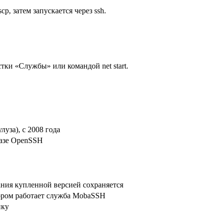
, затем запускается через ssh.
.
тки «Службы» или командой net start.
за), с 2008 года
базе OpenSSH
ния купленной версией сохраняется
ором работает служба MobaSSH
пку