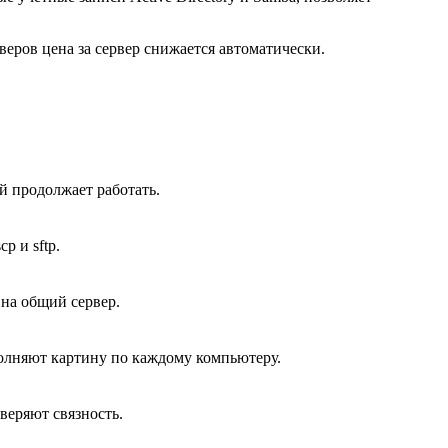
рверов цена за сервер снижается автоматически.
й продолжает работать.
p и sftp.
 на общий сервер.
олняют картину по каждому компьютеру.
оверяют связность.