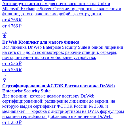
Антивирус и антиспам для почтового потока на Unix и
Microsoft Exchange Server. Отсекает вредоносные вложения и
фишинг до того, как письмо дойдёт до сотрудника.
от 4 766 ₽
от 4 766 ₽
→
Dr.Web Комплект для малого бизнеса
Вся линейка Dr.Web Enterprise Security Suite в одной лицензии
на сеть от 5 до 25 компьютеров: рабочие станции, серверы,
почта, интернет-шлюз и мобильные устройства.
от 5 536 ₽
от 5 536 ₽
→
Сертифицированная ФСТЭК России поставка Dr.Web
Enterprise Security Suite
Две позиции, которые делают поставку Dr.Web
сертифицированной: расширение лицензии до версии, на
которую выдан сертификат ФСТЭК России № 3509, и
медиапакет — коробка с дистрибутивом на DVD, формуляром
и копией сертификата. Добавляются к лицензии Dr.Web.
от 1 250 ₽