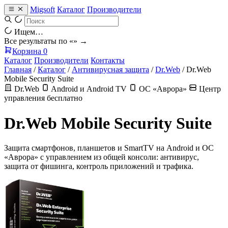
Migsoft
Каталог
Производители
Ищем…
Все результаты по «
» →
Корзина
0
Каталог
Производители
Контакты
Главная
/
Каталог
/
Антивирусная защита
/
Dr.Web
/
Dr.Web
Mobile Security Suite
Dr.Web
Android и Android TV
ОС «Аврора»
Центр
управления бесплатно
Dr.Web Mobile Security Suite
Защита смартфонов, планшетов и SmartTV на Android и ОС
«Аврора» с управлением из общей консоли: антивирус,
защита от фишинга, контроль приложений и трафика.