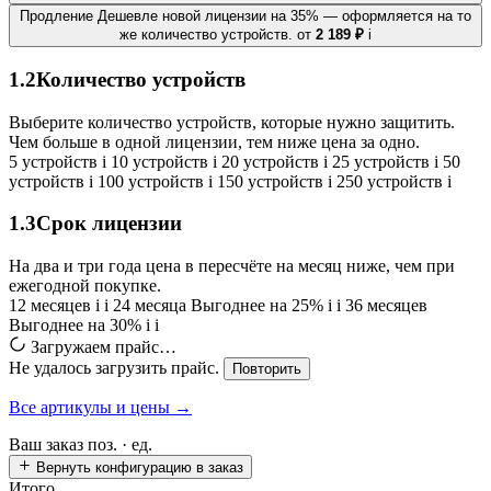
Продление
Дешевле новой лицензии на 35% — оформляется на то
же количество устройств.
от
2 189 ₽
i
1.2
Количество устройств
Выберите количество устройств, которые нужно защитить.
Чем больше в одной лицензии, тем ниже цена за одно.
5 устройств
i
10 устройств
i
20 устройств
i
25 устройств
i
50
устройств
i
100 устройств
i
150 устройств
i
250 устройств
i
1.3
Срок лицензии
На два и три года цена в пересчёте на месяц ниже, чем при
ежегодной покупке.
12 месяцев
i
i
24 месяца
Выгоднее на 25%
i
i
36 месяцев
Выгоднее на 30%
i
i
Загружаем прайс…
Не удалось загрузить прайс.
Повторить
Все артикулы и цены →
Ваш заказ
поз. ·
ед.
Вернуть конфигурацию в заказ
Итого