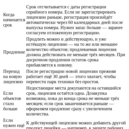
Срок отсчитывается с даты регистрации
серийного номера. Если не зарегистрировать
Когда
лицензию раньше, регистрация произойдёт
начинается
автоматически через 60 календарных дней после
срок
выпуска номера. Нужен запас больше — заранее
согласуем отложенную регистрацию.
Продлить можно и действующую, и уже
истёкшую лицензию — на то же или меньшее
количество объектов; продлеваемая лицензия
Продление
должна действовать не меньше трёх месяцев. При
досрочном продлении остаток срока
прибавляется к новому.
Переход
После регистрации новой лицензии прежняя
на новую
работает ещё 30 дней — этого хватает, чтобы
лицензию
перевести парк техники без простоя.
Недостающие места докупаются на оставшийся
Если
срок, лицензия остаётся одна. Дозакупка
объектов
возможна, пока до конца срока не меньше трёх
стало
месяцев; если срок заканчивается раньше —
больше
оформляем продление сразу с увеличением
количества.
Если
К действующей лицензии можно добавить другой
нужен ещё
продукт линейки — например, к защите рабочих