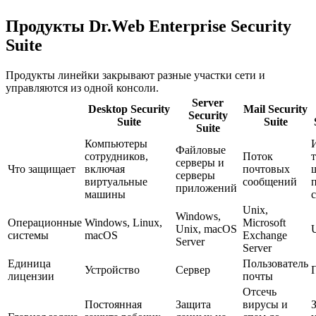
Продукты Dr.Web Enterprise Security
Suite
Продукты линейки закрывают разные участки сети и
управляются из одной консоли.
Server
Desktop Security
Mail Security
Security
Suite
Suite
Suite
Компьютеры
Файловые
сотрудников,
Поток
серверы и
Что защищает
включая
почтовых
серверы
виртуальные
сообщений
приложений
машины
Unix,
Windows,
Операционные
Windows, Linux,
Microsoft
Unix, macOS
системы
macOS
Exchange
Server
Server
Единица
Пользователь
Устройство
Сервер
лицензии
почты
Отсечь
Постоянная
Защита
вирусы и