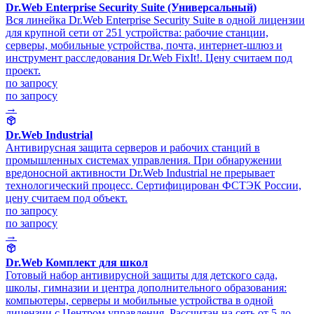
Dr.Web Enterprise Security Suite (Универсальный)
Вся линейка Dr.Web Enterprise Security Suite в одной лицензии
для крупной сети от 251 устройства: рабочие станции,
серверы, мобильные устройства, почта, интернет-шлюз и
инструмент расследования Dr.Web FixIt!. Цену считаем под
проект.
по запросу
по запросу
→
Dr.Web Industrial
Антивирусная защита серверов и рабочих станций в
промышленных системах управления. При обнаружении
вредоносной активности Dr.Web Industrial не прерывает
технологический процесс. Сертифицирован ФСТЭК России,
цену считаем под объект.
по запросу
по запросу
→
Dr.Web Комплект для школ
Готовый набор антивирусной защиты для детского сада,
школы, гимназии и центра дополнительного образования:
компьютеры, серверы и мобильные устройства в одной
лицензии с Центром управления. Рассчитан на сеть от 5 до