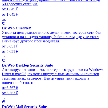
500 рабочих станций.
от 1 645 ₽
от 1 645 ₽
→
Dr.Web CureNet!
Утилита централизованного лечения компьютеров сети без
установки на каждую машину. Работает там, где уже стоит
антивирус другого производителя.
от 5 051 ₽
от 5 051 ₽
→
Dr.Web Desktop Security Suite
Антивирусная защита компьютеров сотрудников на Windows,
Linux и macOS, включая виртуальные машины и клиентов
терминальных серверов. Центр управления входит в
лицензию бесплатно.
от 6 567 ₽
от 6 567 ₽
→
Dr.Web Mail Security Suite