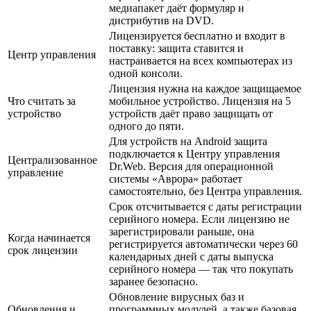
медиапакет даёт формуляр и
дистрибутив на DVD.
Лицензируется бесплатно и входит в
поставку: защита ставится и
Центр управления
настраивается на всех компьютерах из
одной консоли.
Лицензия нужна на каждое защищаемое
Что считать за
мобильное устройство. Лицензия на 5
устройство
устройств даёт право защищать от
одного до пяти.
Для устройств на Android защита
подключается к Центру управления
Централизованное
Dr.Web. Версия для операционной
управление
системы «Аврора» работает
самостоятельно, без Центра управления.
Срок отсчитывается с даты регистрации
серийного номера. Если лицензию не
зарегистрировали раньше, она
Когда начинается
регистрируется автоматически через 60
срок лицензии
календарных дней с даты выпуска
серийного номера — так что покупать
заранее безопасно.
Обновление вирусных баз и
Обновления и
программных модулей, а также базовая