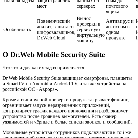
Главная задача
защита рабочих
данных на
спам до
мест
серверах
почтового
в
ящика
Вынос
Поведенческий
Антивирус и
проверки в
анализ, защита от
антиспам в
Особенность
сервисную
шифровальщиков,
одном
виртуальную
Dr.Web Cloud
продукте
машину
О Dr.Web Mobile Security Suite
Что это и для каких задач применяется
Dr.Web Mobile Security Suite защищает смартфоны, планшеты
и SmartTV на Android и Android TV, а также устройства на
российской ОС «Аврора».
Кроме антивирусной проверки продукт закрывает фишинг,
ограничивает запуск неразрешённых приложений,
контролирует трафик каждого приложения и разблокирует
устройство после троянцев-вымогателей. Есть сканер
уязвимостей и чёрные и белые списки звонков и сообщений.
Мобильные устройства сотрудников подключаются к той же
корпоративной сети, что и компьютеры, поэтому их защита