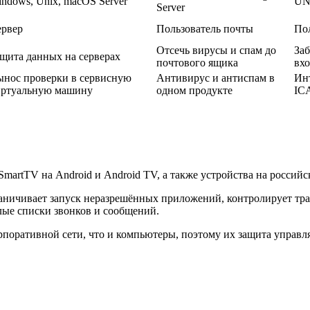
ndows, Unix, macOS Server
UN
Server
ервер
Пользователь почты
По
Отсечь вирусы и спам до
Заб
щита данных на серверах
почтового ящика
вхо
нос проверки в сервисную
Антивирус и антиспам в
Ин
иртуальную машину
одном продукте
ICA
SmartTV на Android и Android TV, а также устройства на россий
аничивает запуск неразрешённых приложений, контролирует тра
лые списки звонков и сообщений.
поративной сети, что и компьютеры, поэтому их защита управля