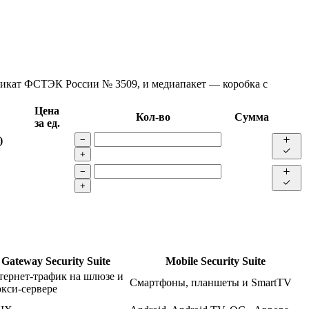
фикат ФСТЭК России № 3509, и медиапакет — коробка с
Цена
Кол-во
Сумма
за ед.
)
−
+
−
+
Gateway Security Suite
Mobile Security Suite
тернет-трафик на шлюзе и
Смартфоны, планшеты и SmartTV
кси-сервере