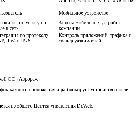
IX
Android, Android TV, ОС «Аврора»
льзователь
Мобильное устройство
локировать угрозу на
Защита мобильных устройств
де в сеть
компании
теграция по протоколу
Контроль приложений, трафика и
P, IPv4 и IPv6
сканер уязвимостей
ской ОС «Аврора».
фик каждого приложения и разблокирует устройство после
ется из общего Центра управления Dr.Web.