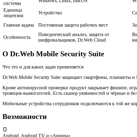
Windows, Linux, macOS
Wi
системы
Единица
Устройство
С
лицензии
Главная задача
Постоянная защита рабочих мест
За
Поведенческий анализ, защита от
Вы
Особенность
шифровальщиков, Dr.Web Cloud
в
О Dr.Web Mobile Security Suite
Что это и для каких задач применяется
Dr.Web Mobile Security Suite защищает смартфоны, планшеты и 
Кроме антивирусной проверки продукт закрывает фишинг, огр
троянцев-вымогателей. Есть сканер уязвимостей и чёрные и бе
Мобильные устройства сотрудников подключаются к той же кор
Возможности
Android, Android TV и «Аврора»