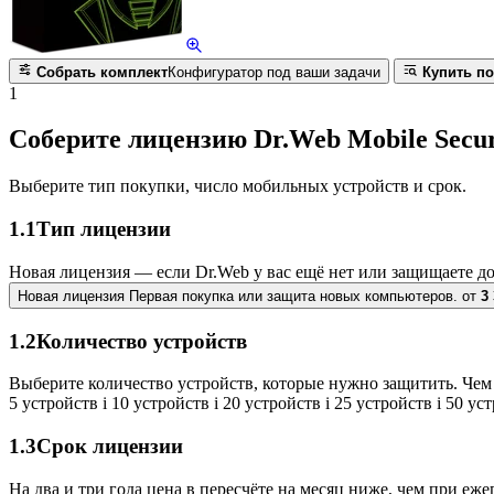
Собрать комплект
Конфигуратор под ваши задачи
Купить по
1
Соберите лицензию Dr.Web Mobile Securi
Выберите тип покупки, число мобильных устройств и срок.
1.1
Тип лицензии
Новая лицензия — если Dr.Web у вас ещё нет или защищаете д
Новая лицензия
Первая покупка или защита новых компьютеров.
от
3
1.2
Количество устройств
Выберите количество устройств, которые нужно защитить. Чем 
5 устройств
i
10 устройств
i
20 устройств
i
25 устройств
i
50 ус
1.3
Срок лицензии
На два и три года цена в пересчёте на месяц ниже, чем при еж