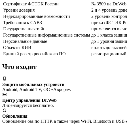
Сертификат ФСТЭК России
№ 3509 на Dr.Web E
Уровни доверия
2 и 4 уровень дов
Недекларированные возможности
2 уровень контрол
Требования к САВЗ
приказ ФСТЭК Рос
Государственная тайна
применяется в си
Государственные информационные системы
до 1 класса защи
Персональные данные
до 1 уровня защи
Объекты КИИ
вплоть до высшей
Единый реестр российского ПО
регистрационный
Что входит
Защита мобильных устройств
Android, Android TV, ОС «Аврора».
Центр управления Dr.Web
Лицензируется бесплатно.
Обновления
Обновление баз по HTTP, а также через Wi-Fi, Bluetooth и USB