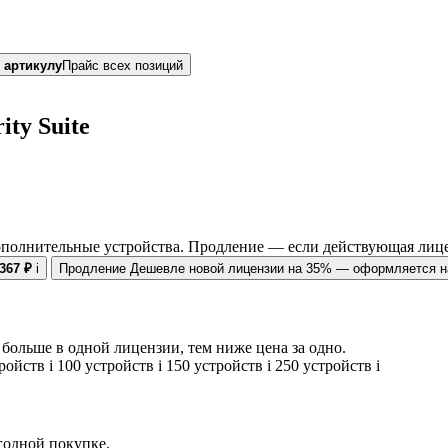
 артикулу
Прайс всех позиций
ty Suite
ополнительные устройства. Продление — если действующая лице
 367 ₽
i
Продление
Дешевле новой лицензии на 35% — оформляется на
больше в одной лицензии, тем ниже цена за одно.
тройств
i
100 устройств
i
150 устройств
i
250 устройств
i
егодной покупке.