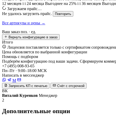
12 месяцев
i
i
24 месяца
Выгоднее на 25%
i
i
36 месяцев
Выгодн
Загружаем прайс…
Не удалось загрузить прайс.
Повторить
Все артикулы и цены →
Ваш заказ
поз. ·
ед.
Вернуть конфигурацию в заказ
Итого
Лицензия поставляется только с сертификатом сопровожден
Цена обновляется по выбранной конфигурации
Помощь с подбором
Подберём конфигурацию под ваши задачи. Сформируем коммерч
+7 (495) 008-93-65
Пн–Пт · 9:00–18:00 МСК
Написать в мессенджер
M
Запросить КП с печатью
Счёт с отсрочкой
ВК
Виталий Куренков
Менеджер
2
Дополнительные опции