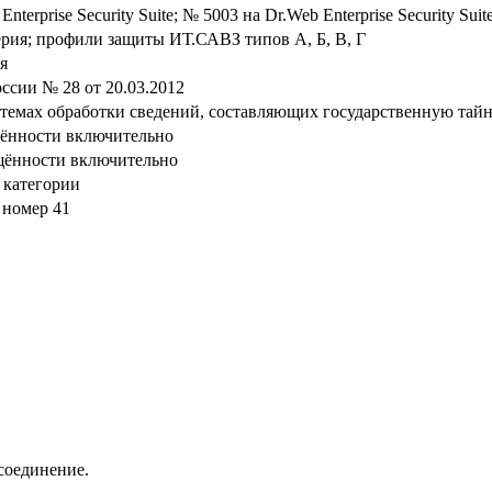
nterprise Security Suite; № 5003 на Dr.Web Enterprise Security Sui
ерия; профили защиты ИТ.САВЗ типов А, Б, В, Г
я
сии № 28 от 20.03.2012
стемах обработки сведений, составляющих государственную тай
щённости включительно
щённости включительно
 категории
 номер 41
-соединение.