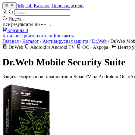
Migsoft
Каталог
Производители
Ищем…
Все результаты по «
» →
Корзина
0
Каталог
Производители
Контакты
Главная
/
Каталог
/
Антивирусная защита
/
Dr.Web
/
Dr.Web Mobil
Dr.Web
Android и Android TV
ОС «Аврора»
Центр у
Dr.Web Mobile Security Suite
Защита смартфонов, планшетов и SmartTV на Android и ОС «Ав