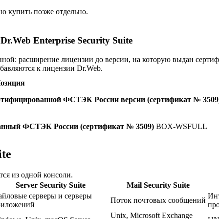
о купить позже отдельно.
Web Enterprise Security Suite
нной: расширение лицензии до версии, на которую выдан серти
бавляются к лицензии Dr.Web.
озиция
 сертифицированной ФСТЭК России версии (сертификат № 3509
ованный ФСТЭК России (сертификат № 3509)
BOX-WSFULL
ite
ся из одной консоли.
Server Security Suite
Mail Security Suite
йловые серверы и серверы
Ин
Поток почтовых сообщений
риложений
про
Unix, Microsoft Exchange