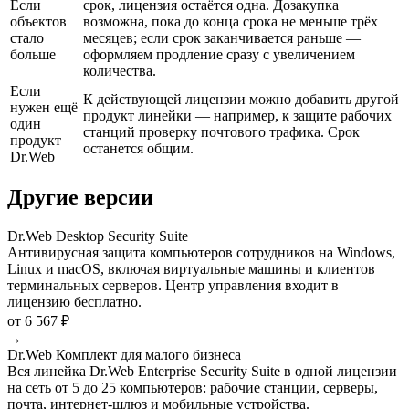
Если
срок, лицензия остаётся одна. Дозакупка
объектов
возможна, пока до конца срока не меньше трёх
стало
месяцев; если срок заканчивается раньше —
больше
оформляем продление сразу с увеличением
количества.
Если
К действующей лицензии можно добавить другой
нужен ещё
продукт линейки — например, к защите рабочих
один
станций проверку почтового трафика. Срок
продукт
останется общим.
Dr.Web
Другие версии
Dr.Web Desktop Security Suite
Антивирусная защита компьютеров сотрудников на Windows,
Linux и macOS, включая виртуальные машины и клиентов
терминальных серверов. Центр управления входит в
лицензию бесплатно.
от 6 567 ₽
→
Dr.Web Комплект для малого бизнеса
Вся линейка Dr.Web Enterprise Security Suite в одной лицензии
на сеть от 5 до 25 компьютеров: рабочие станции, серверы,
почта, интернет-шлюз и мобильные устройства.