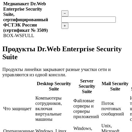
Медиапакет Dr.Web
Enterprise Security
−
Suite,
сертифицированный
ФСТЭК России
+
(сертификат № 3509)
BOX-WSFULL
Продукты Dr.Web Enterprise Security
Suite
Продукты линейки закрывают разные участки сети и
управляются из одной консоли.
Server
Desktop Security
Mail Security
Security
Suite
Suite
Suite
Компьютеры
Файловые
сотрудников,
Поток
серверы и
Что защищает
включая
почтовых
серверы
виртуальные
сообщений
приложений
машины
Unix,
Windows,
Операционные
Windows, Linux,
Microsoft