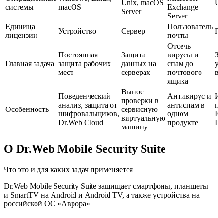
Unix, macOS
системы
macOS
Exchange
Server
Server
Единица
Пользователь
Устройство
Сервер
лицензии
почты
Отсечь
Постоянная
Защита
вирусы и
Главная задача
защита рабочих
данных на
спам до
мест
серверах
почтового
в
ящика
Вынос
Поведенческий
Антивирус и
проверки в
анализ, защита от
антиспам в
Особенность
сервисную
шифровальщиков,
одном
виртуальную
Dr.Web Cloud
продукте
машину
О Dr.Web Mobile Security Suite
Что это и для каких задач применяется
Dr.Web Mobile Security Suite защищает смартфоны, планшеты
и SmartTV на Android и Android TV, а также устройства на
российской ОС «Аврора».