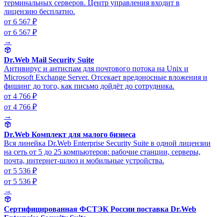
терминальных серверов. Центр управления входит в
лицензию бесплатно.
от 6 567 ₽
от 6 567 ₽
→
Dr.Web Mail Security Suite
Антивирус и антиспам для почтового потока на Unix и
Microsoft Exchange Server. Отсекает вредоносные вложения и
фишинг до того, как письмо дойдёт до сотрудника.
от 4 766 ₽
от 4 766 ₽
→
Dr.Web Комплект для малого бизнеса
Вся линейка Dr.Web Enterprise Security Suite в одной лицензии
на сеть от 5 до 25 компьютеров: рабочие станции, серверы,
почта, интернет-шлюз и мобильные устройства.
от 5 536 ₽
от 5 536 ₽
→
Сертифицированная ФСТЭК России поставка Dr.Web