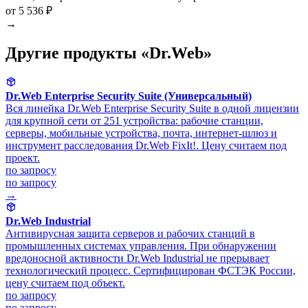
от 5 536 ₽
→
Другие продукты «Dr.Web»
Dr.Web Enterprise Security Suite (Универсальный)
Вся линейка Dr.Web Enterprise Security Suite в одной лицензии
для крупной сети от 251 устройства: рабочие станции,
серверы, мобильные устройства, почта, интернет-шлюз и
инструмент расследования Dr.Web FixIt!. Цену считаем под
проект.
по запросу
по запросу
→
Dr.Web Industrial
Антивирусная защита серверов и рабочих станций в
промышленных системах управления. При обнаружении
вредоносной активности Dr.Web Industrial не прерывает
технологический процесс. Сертифицирован ФСТЭК России,
цену считаем под объект.
по запросу
по запросу