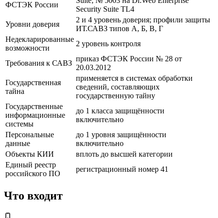
Suite; № 5003 на Dr.Web Enterprise
ФСТЭК России
Security Suite TL4
2 и 4 уровень доверия; профили защиты
Уровни доверия
ИТ.САВЗ типов А, Б, В, Г
Недекларированные
2 уровень контроля
возможности
приказ ФСТЭК России № 28 от
Требования к САВЗ
20.03.2012
применяется в системах обработки
Государственная
сведений, составляющих
тайна
государственную тайну
Государственные
до 1 класса защищённости
информационные
включительно
системы
Персональные
до 1 уровня защищённости
данные
включительно
Объекты КИИ
вплоть до высшей категории
Единый реестр
регистрационный номер 41
российского ПО
Что входит