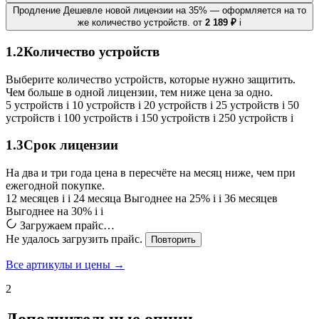
Продление
Дешевле новой лицензии на 35% — оформляется на то
же количество устройств.
от
2 189 ₽
i
1.2
Количество устройств
Выберите количество устройств, которые нужно защитить.
Чем больше в одной лицензии, тем ниже цена за одно.
5 устройств
i
10 устройств
i
20 устройств
i
25 устройств
i
50
устройств
i
100 устройств
i
150 устройств
i
250 устройств
i
1.3
Срок лицензии
На два и три года цена в пересчёте на месяц ниже, чем при
ежегодной покупке.
12 месяцев
i
i
24 месяца
Выгоднее на 25%
i
i
36 месяцев
Выгоднее на 30%
i
i
Загружаем прайс…
Не удалось загрузить прайс.
Повторить
Все артикулы и цены →
2
Дополнительные опции