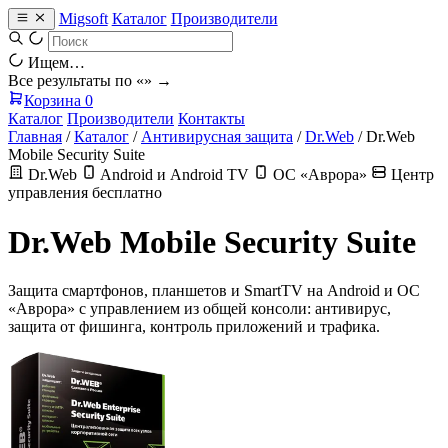
Migsoft
Каталог
Производители
Ищем…
Все результаты по «
» →
Корзина
0
Каталог
Производители
Контакты
Главная
/
Каталог
/
Антивирусная защита
/
Dr.Web
/
Dr.Web
Mobile Security Suite
Dr.Web
Android и Android TV
ОС «Аврора»
Центр
управления бесплатно
Dr.Web Mobile Security Suite
Защита смартфонов, планшетов и SmartTV на Android и ОС
«Аврора» с управлением из общей консоли: антивирус,
защита от фишинга, контроль приложений и трафика.