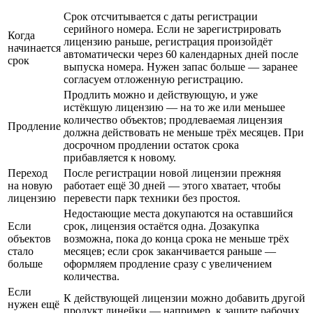
Срок отсчитывается с даты регистрации
серийного номера. Если не зарегистрировать
Когда
лицензию раньше, регистрация произойдёт
начинается
автоматически через 60 календарных дней после
срок
выпуска номера. Нужен запас больше — заранее
согласуем отложенную регистрацию.
Продлить можно и действующую, и уже
истёкшую лицензию — на то же или меньшее
количество объектов; продлеваемая лицензия
Продление
должна действовать не меньше трёх месяцев. При
досрочном продлении остаток срока
прибавляется к новому.
Переход
После регистрации новой лицензии прежняя
на новую
работает ещё 30 дней — этого хватает, чтобы
лицензию
перевести парк техники без простоя.
Недостающие места докупаются на оставшийся
Если
срок, лицензия остаётся одна. Дозакупка
объектов
возможна, пока до конца срока не меньше трёх
стало
месяцев; если срок заканчивается раньше —
больше
оформляем продление сразу с увеличением
количества.
Если
К действующей лицензии можно добавить другой
нужен ещё
продукт линейки — например, к защите рабочих