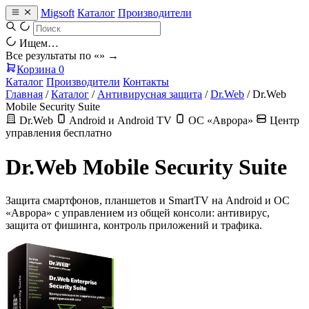
Migsoft
Каталог
Производители
Ищем…
Все результаты по «
» →
Корзина
0
Каталог
Производители
Контакты
Главная
/
Каталог
/
Антивирусная защита
/
Dr.Web
/
Dr.Web
Mobile Security Suite
Dr.Web
Android и Android TV
ОС «Аврора»
Центр
управления бесплатно
Dr.Web Mobile Security Suite
Защита смартфонов, планшетов и SmartTV на Android и ОС
«Аврора» с управлением из общей консоли: антивирус,
защита от фишинга, контроль приложений и трафика.