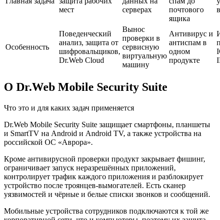
Главная задача
защита рабочих
данных на
спам до
мест
серверах
почтового
в
ящика
Вынос
Поведенческий
Антивирус и
проверки в
анализ, защита от
антиспам в
Особенность
сервисную
шифровальщиков,
одном
виртуальную
Dr.Web Cloud
продукте
машину
О Dr.Web Mobile Security Suite
Что это и для каких задач применяется
Dr.Web Mobile Security Suite защищает смартфоны, планшеты
и SmartTV на Android и Android TV, а также устройства на
российской ОС «Аврора».
Кроме антивирусной проверки продукт закрывает фишинг,
ограничивает запуск неразрешённых приложений,
контролирует трафик каждого приложения и разблокирует
устройство после троянцев-вымогателей. Есть сканер
уязвимостей и чёрные и белые списки звонков и сообщений.
Мобильные устройства сотрудников подключаются к той же
корпоративной сети, что и компьютеры, поэтому их защита