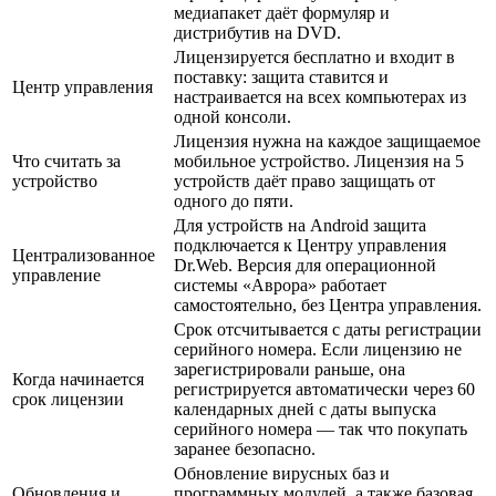
медиапакет даёт формуляр и
дистрибутив на DVD.
Лицензируется бесплатно и входит в
поставку: защита ставится и
Центр управления
настраивается на всех компьютерах из
одной консоли.
Лицензия нужна на каждое защищаемое
Что считать за
мобильное устройство. Лицензия на 5
устройство
устройств даёт право защищать от
одного до пяти.
Для устройств на Android защита
подключается к Центру управления
Централизованное
Dr.Web. Версия для операционной
управление
системы «Аврора» работает
самостоятельно, без Центра управления.
Срок отсчитывается с даты регистрации
серийного номера. Если лицензию не
зарегистрировали раньше, она
Когда начинается
регистрируется автоматически через 60
срок лицензии
календарных дней с даты выпуска
серийного номера — так что покупать
заранее безопасно.
Обновление вирусных баз и
Обновления и
программных модулей, а также базовая