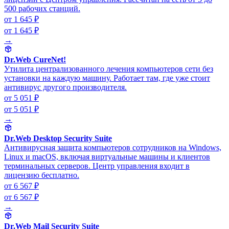
500 рабочих станций.
от 1 645 ₽
от 1 645 ₽
→
Dr.Web CureNet!
Утилита централизованного лечения компьютеров сети без
установки на каждую машину. Работает там, где уже стоит
антивирус другого производителя.
от 5 051 ₽
от 5 051 ₽
→
Dr.Web Desktop Security Suite
Антивирусная защита компьютеров сотрудников на Windows,
Linux и macOS, включая виртуальные машины и клиентов
терминальных серверов. Центр управления входит в
лицензию бесплатно.
от 6 567 ₽
от 6 567 ₽
→
Dr.Web Mail Security Suite