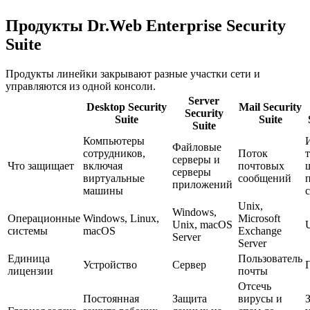
Продукты Dr.Web Enterprise Security
Suite
Продукты линейки закрывают разные участки сети и
управляются из одной консоли.
Server
Desktop Security
Mail Security
Security
Suite
Suite
Suite
Компьютеры
Файловые
сотрудников,
Поток
серверы и
Что защищает
включая
почтовых
серверы
виртуальные
сообщений
приложений
машины
Unix,
Windows,
Операционные
Windows, Linux,
Microsoft
Unix, macOS
системы
macOS
Exchange
Server
Server
Единица
Пользователь
Устройство
Сервер
лицензии
почты
Отсечь
Постоянная
Защита
вирусы и