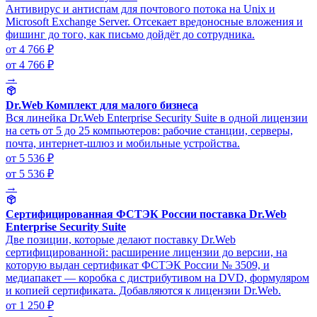
Антивирус и антиспам для почтового потока на Unix и
Microsoft Exchange Server. Отсекает вредоносные вложения и
фишинг до того, как письмо дойдёт до сотрудника.
от 4 766 ₽
от 4 766 ₽
→
Dr.Web Комплект для малого бизнеса
Вся линейка Dr.Web Enterprise Security Suite в одной лицензии
на сеть от 5 до 25 компьютеров: рабочие станции, серверы,
почта, интернет-шлюз и мобильные устройства.
от 5 536 ₽
от 5 536 ₽
→
Сертифицированная ФСТЭК России поставка Dr.Web
Enterprise Security Suite
Две позиции, которые делают поставку Dr.Web
сертифицированной: расширение лицензии до версии, на
которую выдан сертификат ФСТЭК России № 3509, и
медиапакет — коробка с дистрибутивом на DVD, формуляром
и копией сертификата. Добавляются к лицензии Dr.Web.
от 1 250 ₽