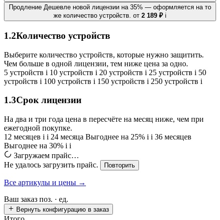
Продление
Дешевле новой лицензии на 35% — оформляется на то
же количество устройств.
от
2 189 ₽
i
1.2
Количество устройств
Выберите количество устройств, которые нужно защитить.
Чем больше в одной лицензии, тем ниже цена за одно.
5 устройств
i
10 устройств
i
20 устройств
i
25 устройств
i
50
устройств
i
100 устройств
i
150 устройств
i
250 устройств
i
1.3
Срок лицензии
На два и три года цена в пересчёте на месяц ниже, чем при
ежегодной покупке.
12 месяцев
i
i
24 месяца
Выгоднее на 25%
i
i
36 месяцев
Выгоднее на 30%
i
i
Загружаем прайс…
Не удалось загрузить прайс.
Повторить
Все артикулы и цены →
Ваш заказ
поз. ·
ед.
Вернуть конфигурацию в заказ
Итого