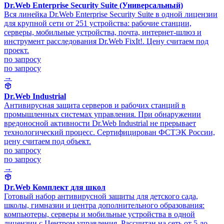
Dr.Web Enterprise Security Suite (Универсальный)
Вся линейка Dr.Web Enterprise Security Suite в одной лицензии
для крупной сети от 251 устройства: рабочие станции,
серверы, мобильные устройства, почта, интернет-шлюз и
инструмент расследования Dr.Web FixIt!. Цену считаем под
проект.
по запросу
по запросу
→
Dr.Web Industrial
Антивирусная защита серверов и рабочих станций в
промышленных системах управления. При обнаружении
вредоносной активности Dr.Web Industrial не прерывает
технологический процесс. Сертифицирован ФСТЭК России,
цену считаем под объект.
по запросу
по запросу
→
Dr.Web Комплект для школ
Готовый набор антивирусной защиты для детского сада,
школы, гимназии и центра дополнительного образования:
компьютеры, серверы и мобильные устройства в одной
лицензии с Центром управления. Рассчитан на сеть от 5 до