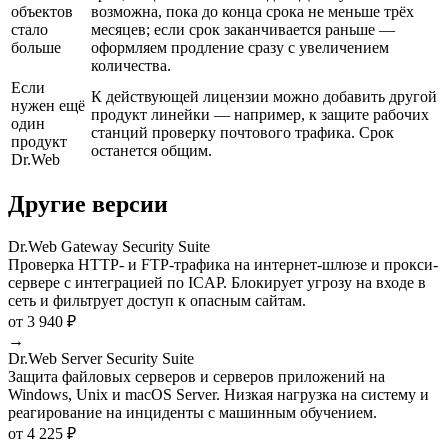
объектов
возможна, пока до конца срока не меньше трёх
стало
месяцев; если срок заканчивается раньше —
больше
оформляем продление сразу с увеличением
количества.
Если
К действующей лицензии можно добавить другой
нужен ещё
продукт линейки — например, к защите рабочих
один
станций проверку почтового трафика. Срок
продукт
останется общим.
Dr.Web
Другие версии
Dr.Web Gateway Security Suite
Проверка HTTP- и FTP-трафика на интернет-шлюзе и прокси-
сервере с интеграцией по ICAP. Блокирует угрозу на входе в
сеть и фильтрует доступ к опасным сайтам.
от 3 940 ₽
→
Dr.Web Server Security Suite
Защита файловых серверов и серверов приложений на
Windows, Unix и macOS Server. Низкая нагрузка на систему и
реагирование на инциденты с машинным обучением.
от 4 225 ₽