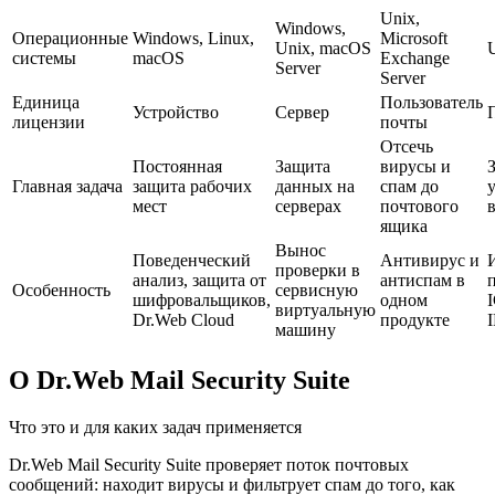
Unix,
Windows,
Операционные
Windows, Linux,
Microsoft
Unix, macOS
системы
macOS
Exchange
Server
Server
Единица
Пользователь
Устройство
Сервер
лицензии
почты
Отсечь
Постоянная
Защита
вирусы и
Главная задача
защита рабочих
данных на
спам до
мест
серверах
почтового
в
ящика
Вынос
Поведенческий
Антивирус и
проверки в
анализ, защита от
антиспам в
Особенность
сервисную
шифровальщиков,
одном
виртуальную
Dr.Web Cloud
продукте
машину
О Dr.Web Mail Security Suite
Что это и для каких задач применяется
Dr.Web Mail Security Suite проверяет поток почтовых
сообщений: находит вирусы и фильтрует спам до того, как