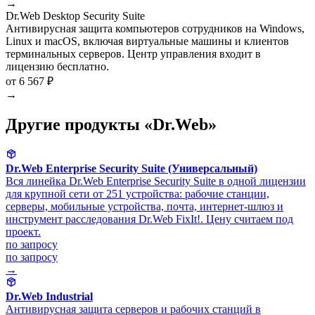
→
Dr.Web Desktop Security Suite
Антивирусная защита компьютеров сотрудников на Windows,
Linux и macOS, включая виртуальные машины и клиентов
терминальных серверов. Центр управления входит в
лицензию бесплатно.
от 6 567 ₽
→
Другие продукты «Dr.Web»
Dr.Web Enterprise Security Suite (Универсальный)
Вся линейка Dr.Web Enterprise Security Suite в одной лицензии
для крупной сети от 251 устройства: рабочие станции,
серверы, мобильные устройства, почта, интернет-шлюз и
инструмент расследования Dr.Web FixIt!. Цену считаем под
проект.
по запросу
по запросу
→
Dr.Web Industrial
Антивирусная защита серверов и рабочих станций в