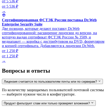
от 5 536 ₽
от 5 536 ₽
→
Сертифицированная ФСТЭК России поставка Dr.Web
Enterprise Security Suite
Две позиции, которые делают поставку Dr.Web
сертифицированной: расширение лицензии до версии, на
которую выдан сертификат ФСТЭК России № 3509, и
медиапакет — коробка с дистрибутивом на DVD, формуляром
и копией сертификата. Добавляются к лицензии Dr.Web.
от 1 250 ₽
от 1 250 ₽
→
Вопросы и ответы
Лицензия считается по пользователям почты или по серверам?
По количеству защищаемых пользователей почтовой системы
— выберите нужное число в конфигураторе.
Продукт фильтрует спам или только проверяет вложения?