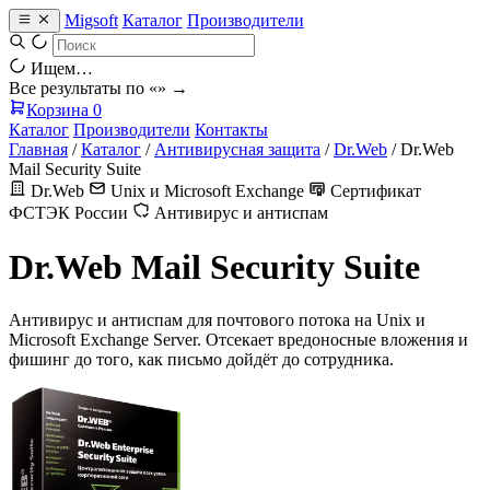
Migsoft
Каталог
Производители
Ищем…
Все результаты по «
» →
Корзина
0
Каталог
Производители
Контакты
Главная
/
Каталог
/
Антивирусная защита
/
Dr.Web
/
Dr.Web
Mail Security Suite
Dr.Web
Unix и Microsoft Exchange
Сертификат
ФСТЭК России
Антивирус и антиспам
Dr.Web Mail Security Suite
Антивирус и антиспам для почтового потока на Unix и
Microsoft Exchange Server. Отсекает вредоносные вложения и
фишинг до того, как письмо дойдёт до сотрудника.