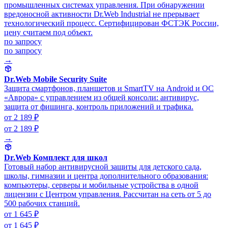
промышленных системах управления. При обнаружении
вредоносной активности Dr.Web Industrial не прерывает
технологический процесс. Сертифицирован ФСТЭК России,
цену считаем под объект.
по запросу
по запросу
→
Dr.Web Mobile Security Suite
Защита смартфонов, планшетов и SmartTV на Android и ОС
«Аврора» с управлением из общей консоли: антивирус,
защита от фишинга, контроль приложений и трафика.
от 2 189 ₽
от 2 189 ₽
→
Dr.Web Комплект для школ
Готовый набор антивирусной защиты для детского сада,
школы, гимназии и центра дополнительного образования:
компьютеры, серверы и мобильные устройства в одной
лицензии с Центром управления. Рассчитан на сеть от 5 до
500 рабочих станций.
от 1 645 ₽
от 1 645 ₽