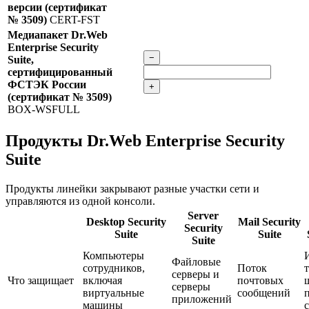
версии (сертификат
№ 3509)
CERT-FST
Медиапакет Dr.Web
Enterprise Security
−
Suite,
сертифицированный
ФСТЭК России
+
(сертификат № 3509)
BOX-WSFULL
Продукты Dr.Web Enterprise Security
Suite
Продукты линейки закрывают разные участки сети и
управляются из одной консоли.
Server
Desktop Security
Mail Security
Security
Suite
Suite
Suite
Компьютеры
Файловые
сотрудников,
Поток
серверы и
Что защищает
включая
почтовых
серверы
виртуальные
сообщений
приложений
машины