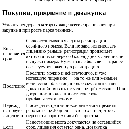
Покупка, продление и дозакупка
Условия вендора, о которых чаще всего спрашивают при
закупке и при росте парка техники.
Срок отсчитывается с даты регистрации
серийного номера. Если не зарегистрировать
Когда
лицензию раньше, регистрация произойдёт
начинается
автоматически через 60 календарных дней после
срок
выпуска номера. Нужен запас больше — заранее
согласуем отложенную регистрацию.
Продлить можно и действующую, и уже
истёкшую лицензию — на то же или меньшее
количество объектов; продлеваемая лицензия
Продление
должна действовать не меньше трёх месяцев. При
досрочном продлении остаток срока
прибавляется к новому.
Переход
После регистрации новой лицензии прежняя
на новую
работает ещё 30 дней — этого хватает, чтобы
лицензию
перевести парк техники без простоя.
Недостающие места докупаются на оставшийся
Если
срок, лицензия остаётся одна. Дозакупка