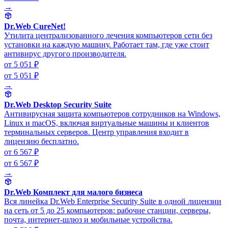
→
Dr.Web CureNet!
Утилита централизованного лечения компьютеров сети без
установки на каждую машину. Работает там, где уже стоит
антивирус другого производителя.
от 5 051 ₽
от 5 051 ₽
→
Dr.Web Desktop Security Suite
Антивирусная защита компьютеров сотрудников на Windows,
Linux и macOS, включая виртуальные машины и клиентов
терминальных серверов. Центр управления входит в
лицензию бесплатно.
от 6 567 ₽
от 6 567 ₽
→
Dr.Web Комплект для малого бизнеса
Вся линейка Dr.Web Enterprise Security Suite в одной лицензии
на сеть от 5 до 25 компьютеров: рабочие станции, серверы,
почта, интернет-шлюз и мобильные устройства.