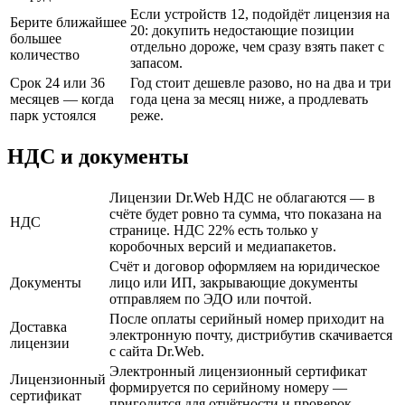
Если устройств 12, подойдёт лицензия на
Берите ближайшее
20: докупить недостающие позиции
большее
отдельно дороже, чем сразу взять пакет с
количество
запасом.
Срок 24 или 36
Год стоит дешевле разово, но на два и три
месяцев — когда
года цена за месяц ниже, а продлевать
парк устоялся
реже.
НДС и документы
Лицензии Dr.Web НДС не облагаются — в
счёте будет ровно та сумма, что показана на
НДС
странице. НДС 22% есть только у
коробочных версий и медиапакетов.
Счёт и договор оформляем на юридическое
Документы
лицо или ИП, закрывающие документы
отправляем по ЭДО или почтой.
После оплаты серийный номер приходит на
Доставка
электронную почту, дистрибутив скачивается
лицензии
с сайта Dr.Web.
Электронный лицензионный сертификат
Лицензионный
формируется по серийному номеру —
сертификат
пригодится для отчётности и проверок.