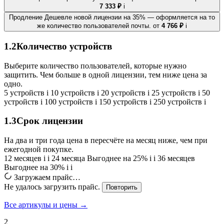
7 333 ₽
i
Продление
Дешевле новой лицензии на 35% — оформляется на то
же количество пользователей почты.
от
4 766 ₽
i
1.2
Количество устройств
Выберите количество пользователей, которые нужно
защитить. Чем больше в одной лицензии, тем ниже цена за
одно.
5 устройств
i
10 устройств
i
20 устройств
i
25 устройств
i
50
устройств
i
100 устройств
i
150 устройств
i
250 устройств
i
1.3
Срок лицензии
На два и три года цена в пересчёте на месяц ниже, чем при
ежегодной покупке.
12 месяцев
i
i
24 месяца
Выгоднее на 25%
i
i
36 месяцев
Выгоднее на 30%
i
i
Загружаем прайс…
Не удалось загрузить прайс.
Повторить
Все артикулы и цены →
2