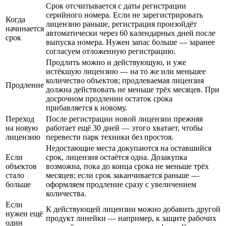
Срок отсчитывается с даты регистрации
серийного номера. Если не зарегистрировать
Когда
лицензию раньше, регистрация произойдёт
начинается
автоматически через 60 календарных дней после
срок
выпуска номера. Нужен запас больше — заранее
согласуем отложенную регистрацию.
Продлить можно и действующую, и уже
истёкшую лицензию — на то же или меньшее
количество объектов; продлеваемая лицензия
Продление
должна действовать не меньше трёх месяцев. При
досрочном продлении остаток срока
прибавляется к новому.
Переход
После регистрации новой лицензии прежняя
на новую
работает ещё 30 дней — этого хватает, чтобы
лицензию
перевести парк техники без простоя.
Недостающие места докупаются на оставшийся
Если
срок, лицензия остаётся одна. Дозакупка
объектов
возможна, пока до конца срока не меньше трёх
стало
месяцев; если срок заканчивается раньше —
больше
оформляем продление сразу с увеличением
количества.
Если
К действующей лицензии можно добавить другой
нужен ещё
продукт линейки — например, к защите рабочих
один