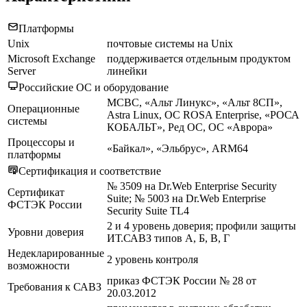
Платформы
Unix
почтовые системы на Unix
Microsoft Exchange
поддерживается отдельным продуктом
Server
линейки
Российские ОС и оборудование
МСВС, «Альт Линукс», «Альт 8СП»,
Операционные
Astra Linux, ОС ROSA Enterprise, «РОСА
системы
КОБАЛЬТ», Ред ОС, ОС «Аврора»
Процессоры и
«Байкал», «Эльбрус», ARM64
платформы
Сертификация и соответствие
№ 3509 на Dr.Web Enterprise Security
Сертификат
Suite; № 5003 на Dr.Web Enterprise
ФСТЭК России
Security Suite TL4
2 и 4 уровень доверия; профили защиты
Уровни доверия
ИТ.САВЗ типов А, Б, В, Г
Недекларированные
2 уровень контроля
возможности
приказ ФСТЭК России № 28 от
Требования к САВЗ
20.03.2012