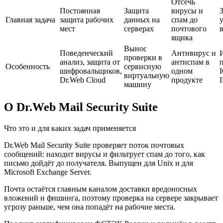
Отсечь
Постоянная
Защита
вирусы и
Главная задача
защита рабочих
данных на
спам до
мест
серверах
почтового
в
ящика
Вынос
Поведенческий
Антивирус и
проверки в
анализ, защита от
антиспам в
Особенность
сервисную
шифровальщиков,
одном
виртуальную
Dr.Web Cloud
продукте
машину
О Dr.Web Mail Security Suite
Что это и для каких задач применяется
Dr.Web Mail Security Suite проверяет поток почтовых
сообщений: находит вирусы и фильтрует спам до того, как
письмо дойдёт до получателя. Выпущен для Unix и для
Microsoft Exchange Server.
Почта остаётся главным каналом доставки вредоносных
вложений и фишинга, поэтому проверка на сервере закрывает
угрозу раньше, чем она попадёт на рабочие места.