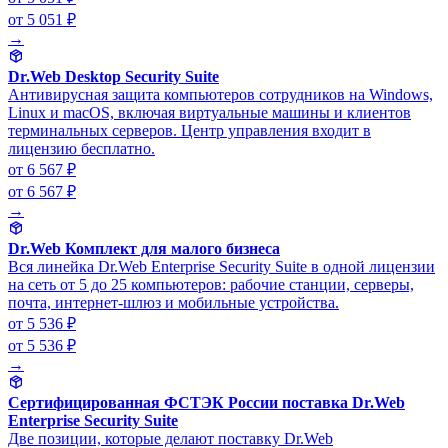
от 5 051 ₽
→
Dr.Web Desktop Security Suite
Антивирусная защита компьютеров сотрудников на Windows,
Linux и macOS, включая виртуальные машины и клиентов
терминальных серверов. Центр управления входит в
лицензию бесплатно.
от 6 567 ₽
от 6 567 ₽
→
Dr.Web Комплект для малого бизнеса
Вся линейка Dr.Web Enterprise Security Suite в одной лицензии
на сеть от 5 до 25 компьютеров: рабочие станции, серверы,
почта, интернет-шлюз и мобильные устройства.
от 5 536 ₽
от 5 536 ₽
→
Сертифицированная ФСТЭК России поставка Dr.Web
Enterprise Security Suite
Две позиции, которые делают поставку Dr.Web