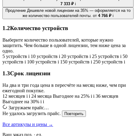
7 333 ₽
i
Продление
Дешевле новой лицензии на 35% — оформляется на то
же количество пользователей почты.
от
4 766 ₽
i
1.2
Количество устройств
Выберите количество пользователей, которые нужно
защитить. Чем больше в одной лицензии, тем ниже цена за
одно.
5 устройств
i
10 устройств
i
20 устройств
i
25 устройств
i
50
устройств
i
100 устройств
i
150 устройств
i
250 устройств
i
1.3
Срок лицензии
На два и три года цена в пересчёте на месяц ниже, чем при
ежегодной покупке.
12 месяцев
i
i
24 месяца
Выгоднее на 25%
i
i
36 месяцев
Выгоднее на 30%
i
i
Загружаем прайс…
Не удалось загрузить прайс.
Повторить
Все артикулы и цены →
Ваш заказ
поз. ·
ед.