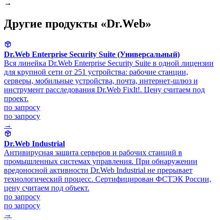
→
Другие продукты «Dr.Web»
Dr.Web Enterprise Security Suite (Универсальный)
Вся линейка Dr.Web Enterprise Security Suite в одной лицензии
для крупной сети от 251 устройства: рабочие станции,
серверы, мобильные устройства, почта, интернет-шлюз и
инструмент расследования Dr.Web FixIt!. Цену считаем под
проект.
по запросу
по запросу
→
Dr.Web Industrial
Антивирусная защита серверов и рабочих станций в
промышленных системах управления. При обнаружении
вредоносной активности Dr.Web Industrial не прерывает
технологический процесс. Сертифицирован ФСТЭК России,
цену считаем под объект.
по запросу
по запросу
→