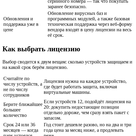
серийного номера — так что покупать
заранее безопасно.
Обновление вирусных баз и
Обновления и
программных модулей, а также базовая
поддержка уже в
техническая поддержка через веб-форму
цене
вендора входят в цену лицензии на весь
её срок.
Как выбрать лицензию
Выбор сводится к двум вещам: сколько устройств защищаем и
на какой срок берём лицензию.
Считайте по
Лицензия нужна на каждое устройство,
числу устройств, а
где будет работать защита, включая
не по числу
виртуальные машины.
сотрудников
Если устройств 12, подойдёт лицензия на
Берите ближайшее
20: докупить недостающие позиции
большее
отдельно дороже, чем сразу взять пакет с
количество
запасом.
Срок 24 или 36
Год стоит дешевле разово, но на два и три
месяцев — когда
года цена за месяц ниже, а продлевать
парк устоялся
реже.