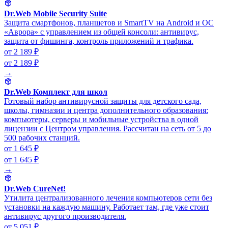
Dr.Web Mobile Security Suite
Защита смартфонов, планшетов и SmartTV на Android и ОС
«Аврора» с управлением из общей консоли: антивирус,
защита от фишинга, контроль приложений и трафика.
от 2 189 ₽
от 2 189 ₽
→
Dr.Web Комплект для школ
Готовый набор антивирусной защиты для детского сада,
школы, гимназии и центра дополнительного образования:
компьютеры, серверы и мобильные устройства в одной
лицензии с Центром управления. Рассчитан на сеть от 5 до
500 рабочих станций.
от 1 645 ₽
от 1 645 ₽
→
Dr.Web CureNet!
Утилита централизованного лечения компьютеров сети без
установки на каждую машину. Работает там, где уже стоит
антивирус другого производителя.
от 5 051 ₽