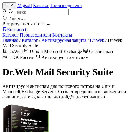
Migsoft
Каталог
Производители
Ищем…
Все результаты по «
» →
Корзина
0
Каталог
Производители
Контакты
Главная
/
Каталог
/
Антивирусная защита
/
Dr.Web
/
Dr.Web
Mail Security Suite
Dr.Web
Unix и Microsoft Exchange
Сертификат
ФСТЭК России
Антивирус и антиспам
Dr.Web Mail Security Suite
Антивирус и антиспам для почтового потока на Unix и
Microsoft Exchange Server. Отсекает вредоносные вложения и
фишинг до того, как письмо дойдёт до сотрудника.