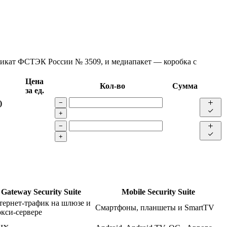
фикат ФСТЭК России № 3509, и медиапакет — коробка с
Цена
Кол-во
Сумма
за ед.
)
−
+
−
+
Gateway Security Suite
Mobile Security Suite
тернет-трафик на шлюзе и
Смартфоны, планшеты и SmartTV
кси-сервере