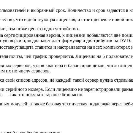
льзователей и выбранный срок. Количество и срок задаются в ко
чество, что и действующая лицензия, и стоит дешевле новой по
ии, тем ниже цена за одно устройство.
на сертифицированная версия, к лицензии добавляются две пози
ную версию, медиапакет даёт формуляр и дистрибутив на DVD.
оставку: защита ставится и настраивается на всех компьютерах 
еля почты, чей трафик проверяется. Лицензия на 5 пользователей
вных серверов, узлов кластера и балансировщиков, число лицен
м их по числу серверов.
ся свой список адресов, на каждый такой сервер нужна отдельна
ии серийного номера. Если лицензию не зарегистрировали раньш
а — так что покупать заранее безопасно.
ых модулей, а также базовая техническая поддержка через веб-ф
а какой срок берём лицензию.