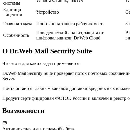
Windows, Linux, macOS
Wi
системы
Единица
Устройство
С
лицензии
Главная задача
Постоянная защита рабочих мест
За
Поведенческий анализ, защита от
Вы
Особенность
шифровальщиков, Dr.Web Cloud
в
О Dr.Web Mail Security Suite
Что это и для каких задач применяется
Dr.Web Mail Security Suite проверяет поток почтовых сообщени
Server.
Почта остаётся главным каналом доставки вредоносных вложени
Продукт сертифицирован ФСТЭК России и включён в реестр о
Возможности
Антивирусная и антиспам-обработка