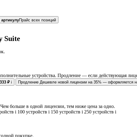
 артикулу
Прайс всех позиций
 Suite
ок.
ополнительные устройства. Продление — если действующая лице
 333 ₽
i
Продление
Дешевле новой лицензии на 35% — оформляется на
Чем больше в одной лицензии, тем ниже цена за одно.
тройств
i
100 устройств
i
150 устройств
i
250 устройств
i
егодной покупке.