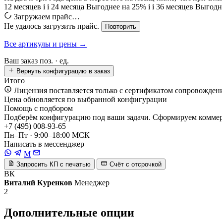
12 месяцев
i
i
24 месяца
Выгоднее на 25%
i
i
36 месяцев
Выгодн
Загружаем прайс…
Не удалось загрузить прайс.
Повторить
Все артикулы и цены →
Ваш заказ
поз. ·
ед.
Вернуть конфигурацию в заказ
Итого
Лицензия поставляется только с сертификатом сопровожден
Цена обновляется по выбранной конфигурации
Помощь с подбором
Подберём конфигурацию под ваши задачи. Сформируем коммерч
+7 (495) 008-93-65
Пн–Пт · 9:00–18:00 МСК
Написать в мессенджер
M
Запросить КП с печатью
Счёт с отсрочкой
ВК
Виталий Куренков
Менеджер
2
Дополнительные опции