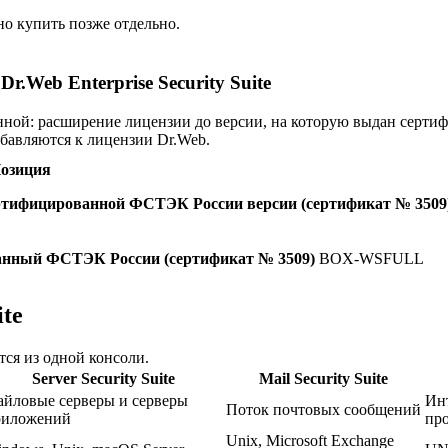
о купить позже отдельно.
Web Enterprise Security Suite
нной: расширение лицензии до версии, на которую выдан серти
бавляются к лицензии Dr.Web.
озиция
 сертифицированной ФСТЭК России версии (сертификат № 3509
ованный ФСТЭК России (сертификат № 3509)
BOX-WSFULL
ite
ся из одной консоли.
Server Security Suite
Mail Security Suite
йловые серверы и серверы
Ин
Поток почтовых сообщений
риложений
про
Unix, Microsoft Exchange