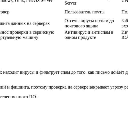
ndows, Unix, macOS Server
UN
Server
ервер
Пользователь почты
По
Отсечь вирусы и спам до
Заб
щита данных на серверах
почтового ящика
вхо
нос проверки в сервисную
Антивирус и антиспам в
Ин
иртуальную машину
одном продукте
ICA
й: находит вирусы и фильтрует спам до того, как письмо дойдёт 
й и фишинга, поэтому проверка на сервере закрывает угрозу ра
течественного ПО.