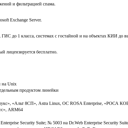
жений и фильтрацией спама.
oft Exchange Server.
ГИС до 1 класса, системах с гостайной и на объектах КИИ до в
ый лицензируется бесплатно.
 на Unix
отдельным продуктом линейки
кс», «Альт 8СП», Astra Linux, ОС ROSA Enterprise, «РОСА К
рус», ARM64
nterprise Security Suite; № 5003 на Dr.Web Enterprise Security Sui