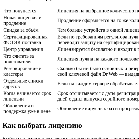
Что покупается
Лицензия на выбранное количество по
Новая лицензия и
Продление оформляется на то же коли
продление
Скидка за объём
Чем больше устройств в одной лиценз
Сертифицированная
Если по требованиям регулятора нуж
ФСТЭК поставка
переводит защиту на сертифицирован
Центр управления
Лицензируется бесплатно и входит в п
Что считать за
Лицензия нужна на каждого пользоват
пользователя
Резервирование и
Сколько бы ни было основных и резер
кластеры
свой ключевой файл Dr.Web — выдади
Отдельные списки
Если на каждом сервере обрабатывает
адресов
Когда начинается срок
Срок отсчитывается с даты регистрац
лицензии
дней с даты выпуска серийного номер
Обновления и
Обновление вирусных баз и программн
поддержка уже в цене
Как выбрать лицензию
Выбор сводится к двум вещам: сколько устройств защищаем и н