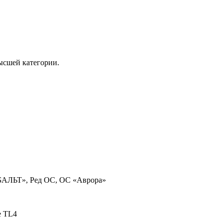
ысшей категории.
ОБАЛЬТ», Ред ОС, ОС «Аврора»
te TL4