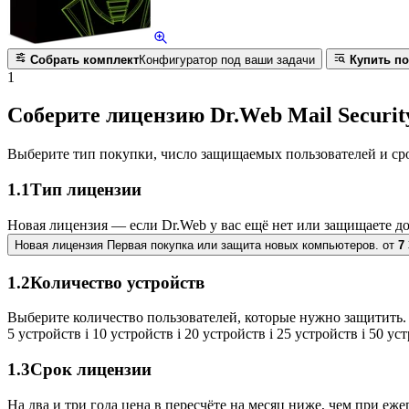
Собрать комплект
Конфигуратор под ваши задачи
Купить по
1
Соберите лицензию Dr.Web Mail Security
Выберите тип покупки, число защищаемых пользователей и ср
1.1
Тип лицензии
Новая лицензия — если Dr.Web у вас ещё нет или защищаете д
Новая лицензия
Первая покупка или защита новых компьютеров.
от
7
1.2
Количество устройств
Выберите количество пользователей, которые нужно защитить. 
5 устройств
i
10 устройств
i
20 устройств
i
25 устройств
i
50 ус
1.3
Срок лицензии
На два и три года цена в пересчёте на месяц ниже, чем при еж