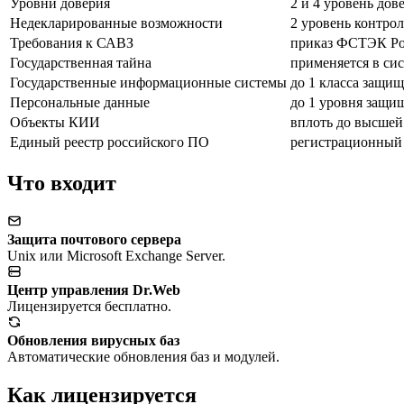
Уровни доверия
2 и 4 уровень дов
Недекларированные возможности
2 уровень контрол
Требования к САВЗ
приказ ФСТЭК Рос
Государственная тайна
применяется в си
Государственные информационные системы
до 1 класса защи
Персональные данные
до 1 уровня защи
Объекты КИИ
вплоть до высшей
Единый реестр российского ПО
регистрационный
Что входит
Защита почтового сервера
Unix или Microsoft Exchange Server.
Центр управления Dr.Web
Лицензируется бесплатно.
Обновления вирусных баз
Автоматические обновления баз и модулей.
Как лицензируется