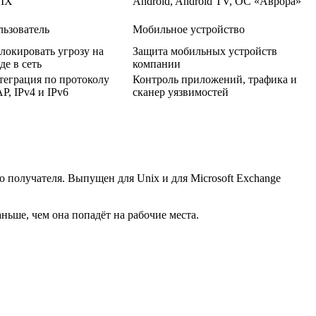
IX
Android, Android TV, ОС «Аврора»
льзователь
Мобильное устройство
локировать угрозу на
Защита мобильных устройств
де в сеть
компании
теграция по протоколу
Контроль приложений, трафика и
P, IPv4 и IPv6
сканер уязвимостей
до получателя. Выпущен для Unix и для Microsoft Exchange
ньше, чем она попадёт на рабочие места.