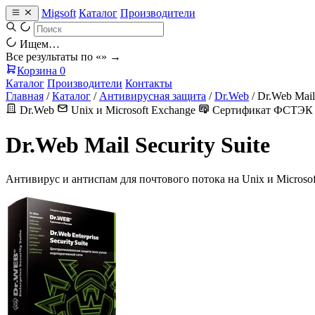
Migsoft
Каталог
Производители
Ищем…
Все результаты по «
» →
Корзина
0
Каталог
Производители
Контакты
Главная
/
Каталог
/
Антивирусная защита
/
Dr.Web
/
Dr.Web Mail 
Dr.Web
Unix и Microsoft Exchange
Сертификат ФСТЭК
Dr.Web Mail Security Suite
Антивирус и антиспам для почтового потока на Unix и Microsof