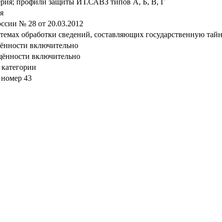
ерия; профили защиты ИТ.САВЗ типов А, Б, В, Г
я
сии № 28 от 20.03.2012
стемах обработки сведений, составляющих государственную тай
щённости включительно
щённости включительно
 категории
 номер 43