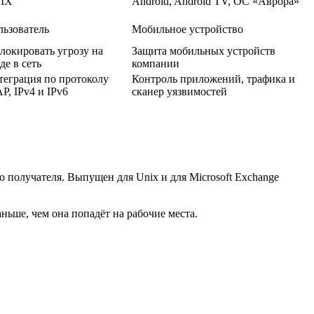
IX
Android, Android TV, ОС «Аврора»
льзователь
Мобильное устройство
локировать угрозу на
Защита мобильных устройств
де в сеть
компании
теграция по протоколу
Контроль приложений, трафика и
P, IPv4 и IPv6
сканер уязвимостей
до получателя. Выпущен для Unix и для Microsoft Exchange
ньше, чем она попадёт на рабочие места.