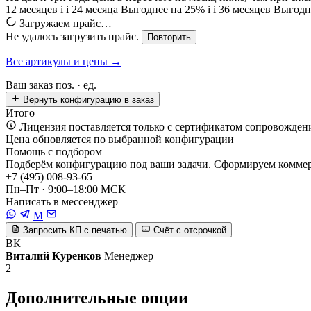
12 месяцев
i
i
24 месяца
Выгоднее на 25%
i
i
36 месяцев
Выгодн
Загружаем прайс…
Не удалось загрузить прайс.
Повторить
Все артикулы и цены →
Ваш заказ
поз. ·
ед.
Вернуть конфигурацию в заказ
Итого
Лицензия поставляется только с сертификатом сопровожден
Цена обновляется по выбранной конфигурации
Помощь с подбором
Подберём конфигурацию под ваши задачи. Сформируем коммерч
+7 (495) 008-93-65
Пн–Пт · 9:00–18:00 МСК
Написать в мессенджер
M
Запросить КП с печатью
Счёт с отсрочкой
ВК
Виталий Куренков
Менеджер
2
Дополнительные опции