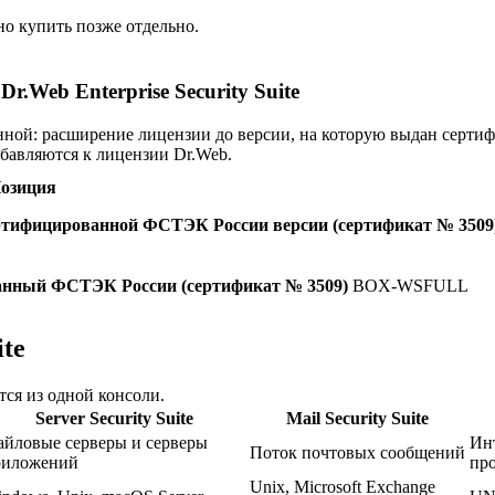
о купить позже отдельно.
Web Enterprise Security Suite
нной: расширение лицензии до версии, на которую выдан серти
бавляются к лицензии Dr.Web.
озиция
 сертифицированной ФСТЭК России версии (сертификат № 3509
ованный ФСТЭК России (сертификат № 3509)
BOX-WSFULL
ite
ся из одной консоли.
Server Security Suite
Mail Security Suite
йловые серверы и серверы
Ин
Поток почтовых сообщений
риложений
про
Unix, Microsoft Exchange