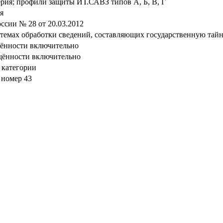
ерия; профили защиты ИТ.САВЗ типов А, Б, В, Г
я
сии № 28 от 20.03.2012
стемах обработки сведений, составляющих государственную тай
щённости включительно
щённости включительно
 категории
 номер 43