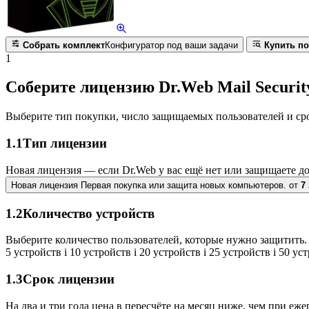
Собрать комплект
Конфигуратор под ваши задачи
Купить по
1
Соберите лицензию Dr.Web Mail Security
Выберите тип покупки, число защищаемых пользователей и ср
1.1
Тип лицензии
Новая лицензия — если Dr.Web у вас ещё нет или защищаете д
Новая лицензия
Первая покупка или защита новых компьютеров.
от
7
1.2
Количество устройств
Выберите количество пользователей, которые нужно защитить. 
5 устройств
i
10 устройств
i
20 устройств
i
25 устройств
i
50 ус
1.3
Срок лицензии
На два и три года цена в пересчёте на месяц ниже, чем при еж