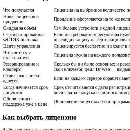
Что покупается
Лицензия на выбранное количество по
Новая лицензия и
Продление оформляется на то же коли
продление
Скидка за объём
Чем больше устройств в одной лиценз
Сертифицированная
Если по требованиям регулятора нуж
ФСТЭК поставка
переводит защиту на сертифицирован
Центр управления
Лицензируется бесплатно и входит в п
Что считать за
Лицензия нужна на каждого пользоват
пользователя
Резервирование и
Сколько бы ни было основных и резер
кластеры
свой ключевой файл Dr.Web — выдади
Отдельные списки
Если на каждом сервере обрабатывает
адресов
Когда начинается срок
Срок отсчитывается с даты регистрац
лицензии
дней с даты выпуска серийного номер
Обновления и
Обновление вирусных баз и программн
поддержка уже в цене
Как выбрать лицензию
Выбор сводится к двум вещам: сколько устройств защищаем и н