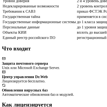
Уровни доверия
2 и 4 уровень дов
Недекларированные возможности
2 уровень контрол
Требования к САВЗ
приказ ФСТЭК Рос
Государственная тайна
применяется в си
Государственные информационные системы
до 1 класса защи
Персональные данные
до 1 уровня защи
Объекты КИИ
вплоть до высшей
Единый реестр российского ПО
регистрационный
Что входит
Защита почтового сервера
Unix или Microsoft Exchange Server.
Центр управления Dr.Web
Лицензируется бесплатно.
Обновления вирусных баз
Автоматические обновления баз и модулей.
Как лицензируется