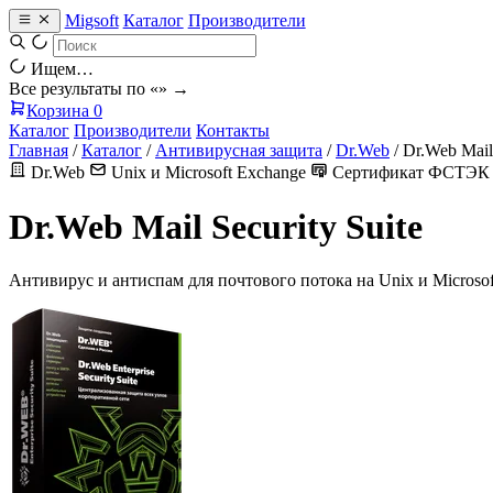
Migsoft
Каталог
Производители
Ищем…
Все результаты по «
» →
Корзина
0
Каталог
Производители
Контакты
Главная
/
Каталог
/
Антивирусная защита
/
Dr.Web
/
Dr.Web Mail 
Dr.Web
Unix и Microsoft Exchange
Сертификат ФСТЭК
Dr.Web Mail Security Suite
Антивирус и антиспам для почтового потока на Unix и Microsof