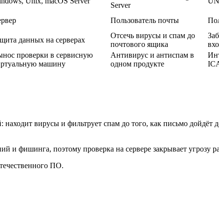
ndows, Unix, macOS Server
UN
Server
ервер
Пользователь почты
По
Отсечь вирусы и спам до
Заб
щита данных на серверах
почтового ящика
вхо
нос проверки в сервисную
Антивирус и антиспам в
Ин
иртуальную машину
одном продукте
ICA
й: находит вирусы и фильтрует спам до того, как письмо дойдёт 
й и фишинга, поэтому проверка на сервере закрывает угрозу ра
течественного ПО.