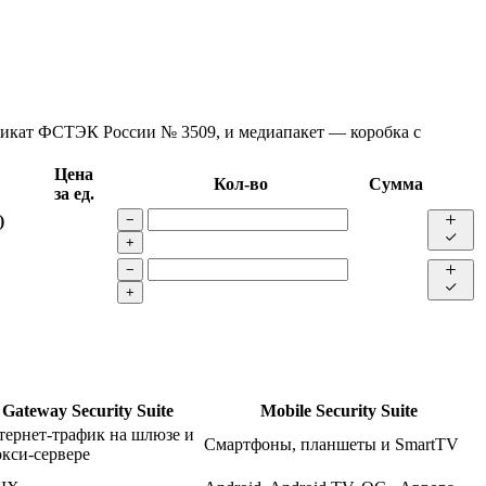
фикат ФСТЭК России № 3509, и медиапакет — коробка с
Цена
Кол-во
Сумма
за ед.
)
−
+
−
+
Gateway Security Suite
Mobile Security Suite
тернет-трафик на шлюзе и
Смартфоны, планшеты и SmartTV
кси-сервере