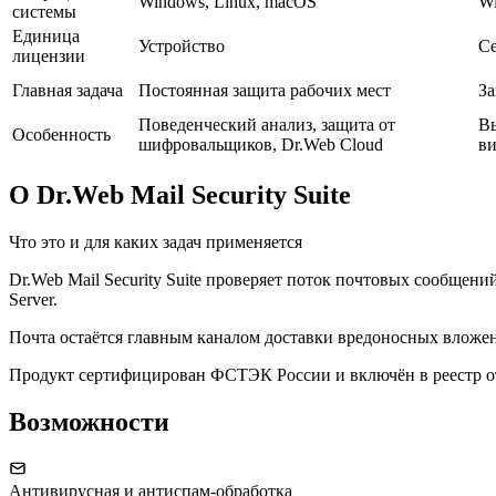
Windows, Linux, macOS
Wi
системы
Единица
Устройство
С
лицензии
Главная задача
Постоянная защита рабочих мест
За
Поведенческий анализ, защита от
Вы
Особенность
шифровальщиков, Dr.Web Cloud
в
О Dr.Web Mail Security Suite
Что это и для каких задач применяется
Dr.Web Mail Security Suite проверяет поток почтовых сообщени
Server.
Почта остаётся главным каналом доставки вредоносных вложени
Продукт сертифицирован ФСТЭК России и включён в реестр о
Возможности
Антивирусная и антиспам-обработка