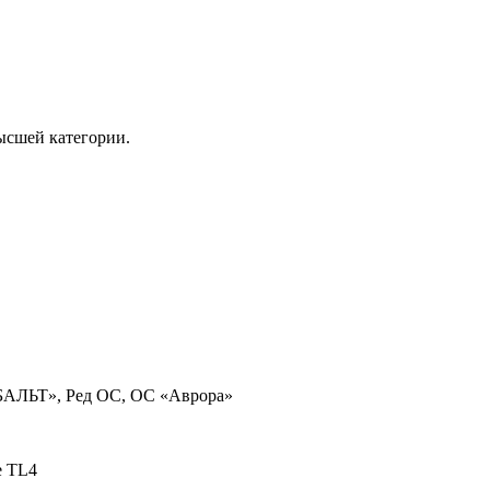
ысшей категории.
ОБАЛЬТ», Ред ОС, ОС «Аврора»
te TL4