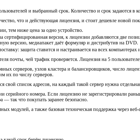
льзователей и выбранный срок. Количество и срок задаются в ко
чество, что и действующая лицензия, и стоит дешевле новой по
ии, тем ниже цена за одно устройство.
на сертифицированная версия, к лицензии добавляются две пози
ную версию, медиапакет даёт формуляр и дистрибутив на DVD.
оставку: защита ставится и настраивается на всех компьютерах 
еля почты, чей трафик проверяется. Лицензия на 5 пользователей
вных серверов, узлов кластера и балансировщиков, число лицен
м их по числу серверов.
ся свой список адресов, на каждый такой сервер нужна отдельна
ии серийного номера. Если лицензию не зарегистрировали раньш
а — так что покупать заранее безопасно.
ых модулей, а также базовая техническая поддержка через веб-ф
а какой срок берём лицензию.