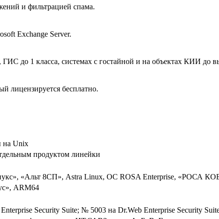
жений и фильтрацией спама.
oft Exchange Server.
ГИС до 1 класса, системах с гостайной и на объектах КИИ до в
ый лицензируется бесплатно.
 на Unix
отдельным продуктом линейки
кс», «Альт 8СП», Astra Linux, ОС ROSA Enterprise, «РОСА К
рус», ARM64
nterprise Security Suite; № 5003 на Dr.Web Enterprise Security Sui