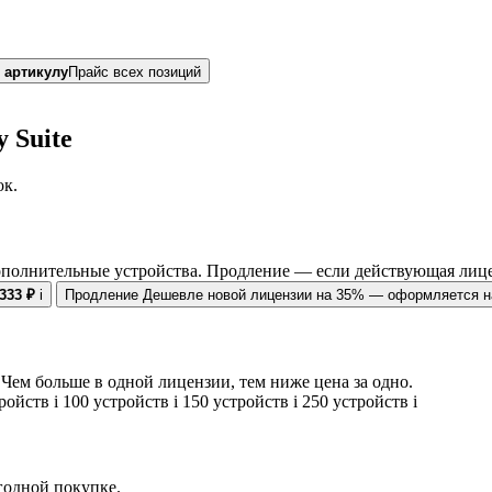
 артикулу
Прайс всех позиций
 Suite
ок.
ополнительные устройства. Продление — если действующая лице
 333 ₽
i
Продление
Дешевле новой лицензии на 35% — оформляется на
Чем больше в одной лицензии, тем ниже цена за одно.
тройств
i
100 устройств
i
150 устройств
i
250 устройств
i
егодной покупке.