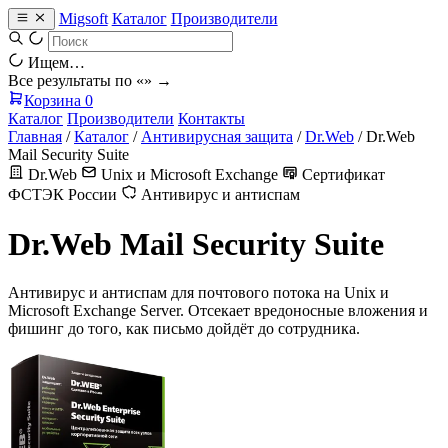
Migsoft
Каталог
Производители
Ищем…
Все результаты по «
» →
Корзина
0
Каталог
Производители
Контакты
Главная
/
Каталог
/
Антивирусная защита
/
Dr.Web
/
Dr.Web
Mail Security Suite
Dr.Web
Unix и Microsoft Exchange
Сертификат
ФСТЭК России
Антивирус и антиспам
Dr.Web Mail Security Suite
Антивирус и антиспам для почтового потока на Unix и
Microsoft Exchange Server. Отсекает вредоносные вложения и
фишинг до того, как письмо дойдёт до сотрудника.