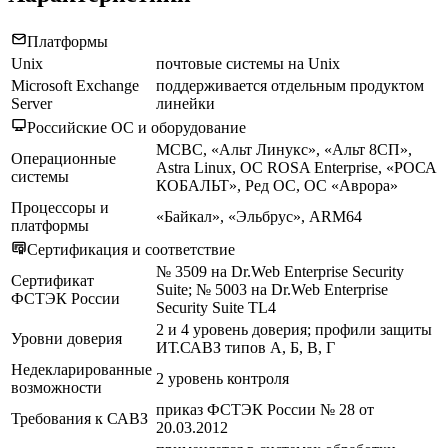
Платформы
Unix
почтовые системы на Unix
Microsoft Exchange
поддерживается отдельным продуктом
Server
линейки
Российские ОС и оборудование
МСВС, «Альт Линукс», «Альт 8СП»,
Операционные
Astra Linux, ОС ROSA Enterprise, «РОСА
системы
КОБАЛЬТ», Ред ОС, ОС «Аврора»
Процессоры и
«Байкал», «Эльбрус», ARM64
платформы
Сертификация и соответствие
№ 3509 на Dr.Web Enterprise Security
Сертификат
Suite; № 5003 на Dr.Web Enterprise
ФСТЭК России
Security Suite TL4
2 и 4 уровень доверия; профили защиты
Уровни доверия
ИТ.САВЗ типов А, Б, В, Г
Недекларированные
2 уровень контроля
возможности
приказ ФСТЭК России № 28 от
Требования к САВЗ
20.03.2012