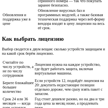
серийного номера — так что покупать
заранее безопасно.
Обновление вирусных баз и
Обновления и
программных модулей, а также базовая
поддержка уже в
техническая поддержка через веб-форму
цене
вендора входят в цену лицензии на весь
её срок.
Как выбрать лицензию
Выбор сводится к двум вещам: сколько устройств защищаем и
на какой срок берём лицензию.
Считайте по
Лицензия нужна на каждое устройство,
числу устройств, а
где будет работать защита, включая
не по числу
виртуальные машины.
сотрудников
Если устройств 12, подойдёт лицензия на
Берите ближайшее
20: докупить недостающие позиции
большее
отдельно дороже, чем сразу взять пакет с
количество
запасом.
Срок 24 или 36
Год стоит дешевле разово, но на два и три
месяцев — когда
года цена за месяц ниже, а продлевать
парк устоялся
реже.