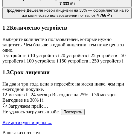
7 333 ₽
i
Продление
Дешевле новой лицензии на 35% — оформляется на то
же количество пользователей почты.
от
4 766 ₽
i
1.2
Количество устройств
Выберите количество пользователей, которые нужно
защитить. Чем больше в одной лицензии, тем ниже цена за
одно.
5 устройств
i
10 устройств
i
20 устройств
i
25 устройств
i
50
устройств
i
100 устройств
i
150 устройств
i
250 устройств
i
1.3
Срок лицензии
На два и три года цена в пересчёте на месяц ниже, чем при
ежегодной покупке.
12 месяцев
i
i
24 месяца
Выгоднее на 25%
i
i
36 месяцев
Выгоднее на 30%
i
i
Загружаем прайс…
Не удалось загрузить прайс.
Повторить
Все артикулы и цены →
Ваш заказ
поз. ·
ед.