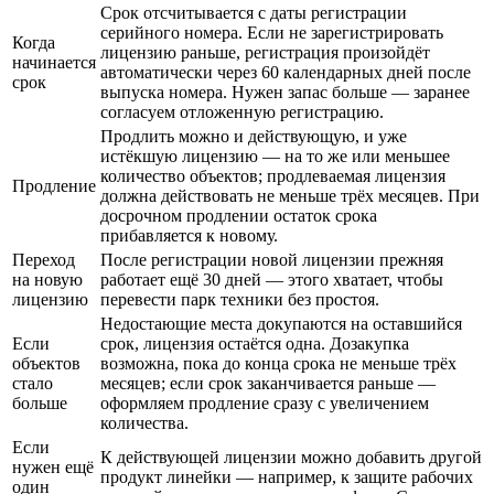
Срок отсчитывается с даты регистрации
серийного номера. Если не зарегистрировать
Когда
лицензию раньше, регистрация произойдёт
начинается
автоматически через 60 календарных дней после
срок
выпуска номера. Нужен запас больше — заранее
согласуем отложенную регистрацию.
Продлить можно и действующую, и уже
истёкшую лицензию — на то же или меньшее
количество объектов; продлеваемая лицензия
Продление
должна действовать не меньше трёх месяцев. При
досрочном продлении остаток срока
прибавляется к новому.
Переход
После регистрации новой лицензии прежняя
на новую
работает ещё 30 дней — этого хватает, чтобы
лицензию
перевести парк техники без простоя.
Недостающие места докупаются на оставшийся
Если
срок, лицензия остаётся одна. Дозакупка
объектов
возможна, пока до конца срока не меньше трёх
стало
месяцев; если срок заканчивается раньше —
больше
оформляем продление сразу с увеличением
количества.
Если
К действующей лицензии можно добавить другой
нужен ещё
продукт линейки — например, к защите рабочих
один