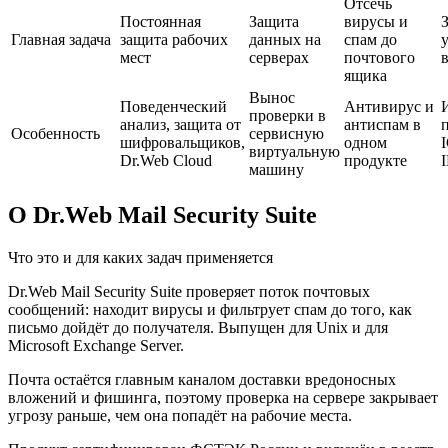
Отсечь
Постоянная
Защита
вирусы и
Главная задача
защита рабочих
данных на
спам до
мест
серверах
почтового
в
ящика
Вынос
Поведенческий
Антивирус и
проверки в
анализ, защита от
антиспам в
Особенность
сервисную
шифровальщиков,
одном
виртуальную
Dr.Web Cloud
продукте
машину
О Dr.Web Mail Security Suite
Что это и для каких задач применяется
Dr.Web Mail Security Suite проверяет поток почтовых
сообщений: находит вирусы и фильтрует спам до того, как
письмо дойдёт до получателя. Выпущен для Unix и для
Microsoft Exchange Server.
Почта остаётся главным каналом доставки вредоносных
вложений и фишинга, поэтому проверка на сервере закрывает
угрозу раньше, чем она попадёт на рабочие места.