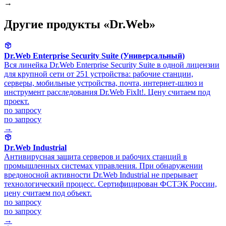
→
Другие продукты «Dr.Web»
Dr.Web Enterprise Security Suite (Универсальный)
Вся линейка Dr.Web Enterprise Security Suite в одной лицензии
для крупной сети от 251 устройства: рабочие станции,
серверы, мобильные устройства, почта, интернет-шлюз и
инструмент расследования Dr.Web FixIt!. Цену считаем под
проект.
по запросу
по запросу
→
Dr.Web Industrial
Антивирусная защита серверов и рабочих станций в
промышленных системах управления. При обнаружении
вредоносной активности Dr.Web Industrial не прерывает
технологический процесс. Сертифицирован ФСТЭК России,
цену считаем под объект.
по запросу
по запросу
→