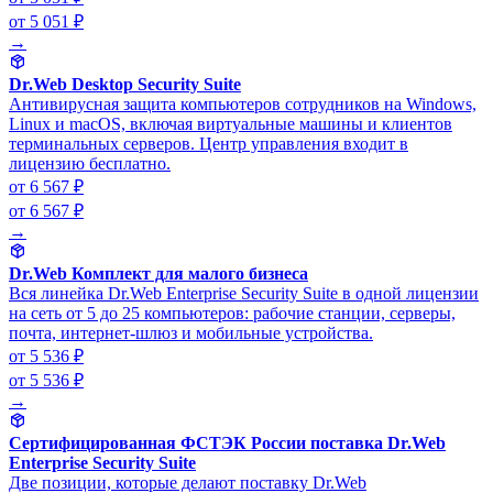
от 5 051 ₽
→
Dr.Web Desktop Security Suite
Антивирусная защита компьютеров сотрудников на Windows,
Linux и macOS, включая виртуальные машины и клиентов
терминальных серверов. Центр управления входит в
лицензию бесплатно.
от 6 567 ₽
от 6 567 ₽
→
Dr.Web Комплект для малого бизнеса
Вся линейка Dr.Web Enterprise Security Suite в одной лицензии
на сеть от 5 до 25 компьютеров: рабочие станции, серверы,
почта, интернет-шлюз и мобильные устройства.
от 5 536 ₽
от 5 536 ₽
→
Сертифицированная ФСТЭК России поставка Dr.Web
Enterprise Security Suite
Две позиции, которые делают поставку Dr.Web