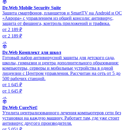
Dr.Web Mobile Security Suite
Защита смартфонов, планшетов и SmartTV на Android и ОС
«Аврора» с управлением из общей консоли: антивирус,
защита от фишинга, контроль приложений и трафика.
от 2 189 ₽
от 2 189 ₽
→
Dr.Web Комплект для школ
Готовый набор антивирусной защиты для детского сада,
школы, гимназии и центра дополнительного образования:
компьютеры, серверы и мобильные устройства в одной
лицензии с Центром управления. Рассчитан на сеть от 5 до
500 рабочих станций.
от 1 645 ₽
от 1 645 ₽
→
Dr.Web CureNet!
Утилита централизованного лечения компьютеров сети без
установки на каждую машину. Работает там, где уже стоит
антивирус другого производителя.
от 5 051 ₽