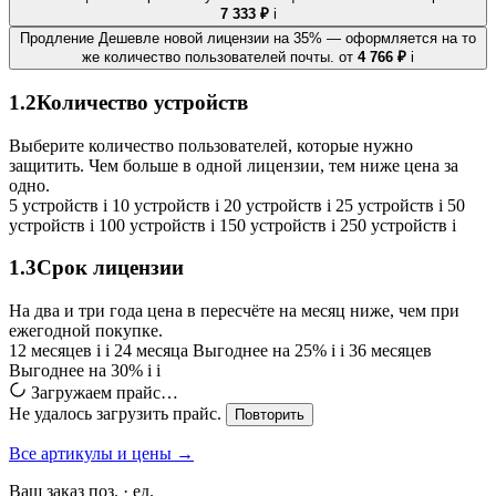
7 333 ₽
i
Продление
Дешевле новой лицензии на 35% — оформляется на то
же количество пользователей почты.
от
4 766 ₽
i
1.2
Количество устройств
Выберите количество пользователей, которые нужно
защитить. Чем больше в одной лицензии, тем ниже цена за
одно.
5 устройств
i
10 устройств
i
20 устройств
i
25 устройств
i
50
устройств
i
100 устройств
i
150 устройств
i
250 устройств
i
1.3
Срок лицензии
На два и три года цена в пересчёте на месяц ниже, чем при
ежегодной покупке.
12 месяцев
i
i
24 месяца
Выгоднее на 25%
i
i
36 месяцев
Выгоднее на 30%
i
i
Загружаем прайс…
Не удалось загрузить прайс.
Повторить
Все артикулы и цены →
Ваш заказ
поз. ·
ед.