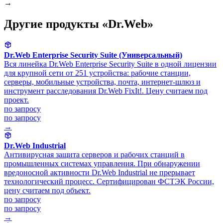
→
Другие продукты «Dr.Web»
Dr.Web Enterprise Security Suite (Универсальный)
Вся линейка Dr.Web Enterprise Security Suite в одной лицензии
для крупной сети от 251 устройства: рабочие станции,
серверы, мобильные устройства, почта, интернет-шлюз и
инструмент расследования Dr.Web FixIt!. Цену считаем под
проект.
по запросу
по запросу
→
Dr.Web Industrial
Антивирусная защита серверов и рабочих станций в
промышленных системах управления. При обнаружении
вредоносной активности Dr.Web Industrial не прерывает
технологический процесс. Сертифицирован ФСТЭК России,
цену считаем под объект.
по запросу
по запросу
→