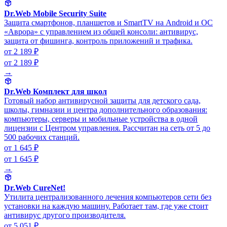
Dr.Web Mobile Security Suite
Защита смартфонов, планшетов и SmartTV на Android и ОС
«Аврора» с управлением из общей консоли: антивирус,
защита от фишинга, контроль приложений и трафика.
от 2 189 ₽
от 2 189 ₽
→
Dr.Web Комплект для школ
Готовый набор антивирусной защиты для детского сада,
школы, гимназии и центра дополнительного образования:
компьютеры, серверы и мобильные устройства в одной
лицензии с Центром управления. Рассчитан на сеть от 5 до
500 рабочих станций.
от 1 645 ₽
от 1 645 ₽
→
Dr.Web CureNet!
Утилита централизованного лечения компьютеров сети без
установки на каждую машину. Работает там, где уже стоит
антивирус другого производителя.
от 5 051 ₽