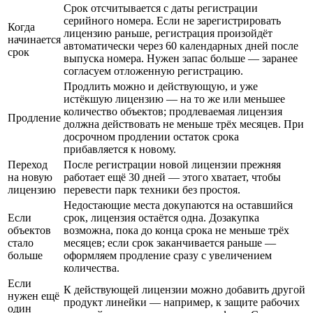
Срок отсчитывается с даты регистрации
серийного номера. Если не зарегистрировать
Когда
лицензию раньше, регистрация произойдёт
начинается
автоматически через 60 календарных дней после
срок
выпуска номера. Нужен запас больше — заранее
согласуем отложенную регистрацию.
Продлить можно и действующую, и уже
истёкшую лицензию — на то же или меньшее
количество объектов; продлеваемая лицензия
Продление
должна действовать не меньше трёх месяцев. При
досрочном продлении остаток срока
прибавляется к новому.
Переход
После регистрации новой лицензии прежняя
на новую
работает ещё 30 дней — этого хватает, чтобы
лицензию
перевести парк техники без простоя.
Недостающие места докупаются на оставшийся
Если
срок, лицензия остаётся одна. Дозакупка
объектов
возможна, пока до конца срока не меньше трёх
стало
месяцев; если срок заканчивается раньше —
больше
оформляем продление сразу с увеличением
количества.
Если
К действующей лицензии можно добавить другой
нужен ещё
продукт линейки — например, к защите рабочих
один