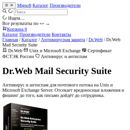
Migsoft
Каталог
Производители
Ищем…
Все результаты по «
» →
Корзина
0
Каталог
Производители
Контакты
Главная
/
Каталог
/
Антивирусная защита
/
Dr.Web
/
Dr.Web
Mail Security Suite
Dr.Web
Unix и Microsoft Exchange
Сертификат
ФСТЭК России
Антивирус и антиспам
Dr.Web Mail Security Suite
Антивирус и антиспам для почтового потока на Unix и
Microsoft Exchange Server. Отсекает вредоносные вложения и
фишинг до того, как письмо дойдёт до сотрудника.