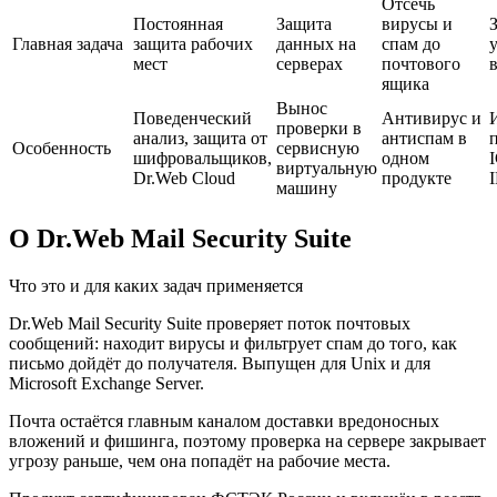
Отсечь
Постоянная
Защита
вирусы и
Главная задача
защита рабочих
данных на
спам до
мест
серверах
почтового
в
ящика
Вынос
Поведенческий
Антивирус и
проверки в
анализ, защита от
антиспам в
Особенность
сервисную
шифровальщиков,
одном
виртуальную
Dr.Web Cloud
продукте
машину
О Dr.Web Mail Security Suite
Что это и для каких задач применяется
Dr.Web Mail Security Suite проверяет поток почтовых
сообщений: находит вирусы и фильтрует спам до того, как
письмо дойдёт до получателя. Выпущен для Unix и для
Microsoft Exchange Server.
Почта остаётся главным каналом доставки вредоносных
вложений и фишинга, поэтому проверка на сервере закрывает
угрозу раньше, чем она попадёт на рабочие места.