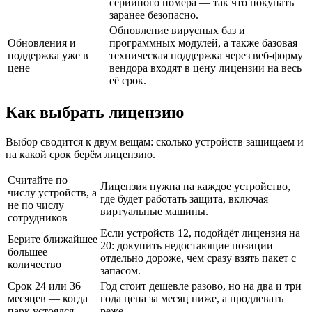
серийного номера — так что покупать
заранее безопасно.
Обновление вирусных баз и
Обновления и
программных модулей, а также базовая
поддержка уже в
техническая поддержка через веб-форму
цене
вендора входят в цену лицензии на весь
её срок.
Как выбрать лицензию
Выбор сводится к двум вещам: сколько устройств защищаем и
на какой срок берём лицензию.
Считайте по
Лицензия нужна на каждое устройство,
числу устройств, а
где будет работать защита, включая
не по числу
виртуальные машины.
сотрудников
Если устройств 12, подойдёт лицензия на
Берите ближайшее
20: докупить недостающие позиции
большее
отдельно дороже, чем сразу взять пакет с
количество
запасом.
Срок 24 или 36
Год стоит дешевле разово, но на два и три
месяцев — когда
года цена за месяц ниже, а продлевать
парк устоялся
реже.