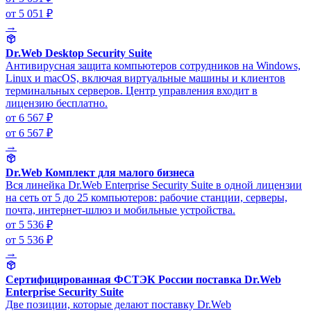
от 5 051 ₽
→
Dr.Web Desktop Security Suite
Антивирусная защита компьютеров сотрудников на Windows,
Linux и macOS, включая виртуальные машины и клиентов
терминальных серверов. Центр управления входит в
лицензию бесплатно.
от 6 567 ₽
от 6 567 ₽
→
Dr.Web Комплект для малого бизнеса
Вся линейка Dr.Web Enterprise Security Suite в одной лицензии
на сеть от 5 до 25 компьютеров: рабочие станции, серверы,
почта, интернет-шлюз и мобильные устройства.
от 5 536 ₽
от 5 536 ₽
→
Сертифицированная ФСТЭК России поставка Dr.Web
Enterprise Security Suite
Две позиции, которые делают поставку Dr.Web