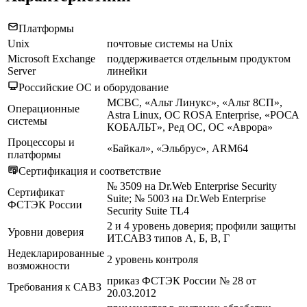
Платформы
Unix
почтовые системы на Unix
Microsoft Exchange
поддерживается отдельным продуктом
Server
линейки
Российские ОС и оборудование
МСВС, «Альт Линукс», «Альт 8СП»,
Операционные
Astra Linux, ОС ROSA Enterprise, «РОСА
системы
КОБАЛЬТ», Ред ОС, ОС «Аврора»
Процессоры и
«Байкал», «Эльбрус», ARM64
платформы
Сертификация и соответствие
№ 3509 на Dr.Web Enterprise Security
Сертификат
Suite; № 5003 на Dr.Web Enterprise
ФСТЭК России
Security Suite TL4
2 и 4 уровень доверия; профили защиты
Уровни доверия
ИТ.САВЗ типов А, Б, В, Г
Недекларированные
2 уровень контроля
возможности
приказ ФСТЭК России № 28 от
Требования к САВЗ
20.03.2012