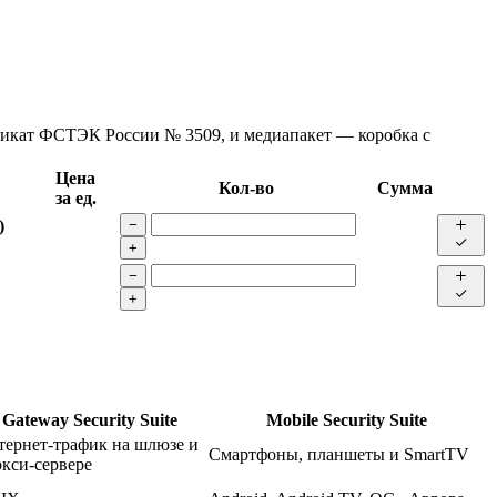
фикат ФСТЭК России № 3509, и медиапакет — коробка с
Цена
Кол-во
Сумма
за ед.
)
−
+
−
+
Gateway Security Suite
Mobile Security Suite
тернет-трафик на шлюзе и
Смартфоны, планшеты и SmartTV
кси-сервере