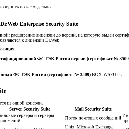
о купить позже отдельно.
Web Enterprise Security Suite
нной: расширение лицензии до версии, на которую выдан серти
бавляются к лицензии Dr.Web.
озиция
 сертифицированной ФСТЭК России версии (сертификат № 3509
ованный ФСТЭК России (сертификат № 3509)
BOX-WSFULL
ite
ся из одной консоли.
Server Security Suite
Mail Security Suite
йловые серверы и серверы
Ин
Поток почтовых сообщений
риложений
про
Unix, Microsoft Exchange