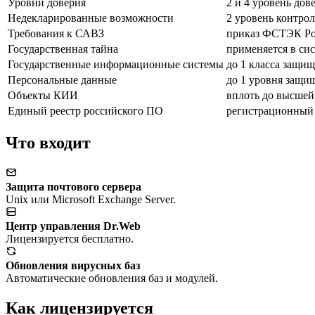
Уровни доверия
2 и 4 уровень дов
Недекларированные возможности
2 уровень контрол
Требования к САВЗ
приказ ФСТЭК Рос
Государственная тайна
применяется в си
Государственные информационные системы
до 1 класса защи
Персональные данные
до 1 уровня защи
Объекты КИИ
вплоть до высшей
Единый реестр российского ПО
регистрационный
Что входит
Защита почтового сервера
Unix или Microsoft Exchange Server.
Центр управления Dr.Web
Лицензируется бесплатно.
Обновления вирусных баз
Автоматические обновления баз и модулей.
Как лицензируется