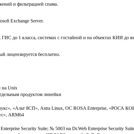
жений и фильтрацией спама.
oft Exchange Server.
ГИС до 1 класса, системах с гостайной и на объектах КИИ до в
ый лицензируется бесплатно.
 на Unix
отдельным продуктом линейки
кс», «Альт 8СП», Astra Linux, ОС ROSA Enterprise, «РОСА К
рус», ARM64
nterprise Security Suite; № 5003 на Dr.Web Enterprise Security Sui