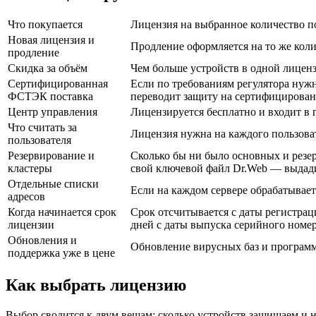
Что покупается
Лицензия на выбранное количество по
Новая лицензия и
Продление оформляется на то же коли
продление
Скидка за объём
Чем больше устройств в одной лиценз
Сертифицированная
Если по требованиям регулятора нуж
ФСТЭК поставка
переводит защиту на сертифицирован
Центр управления
Лицензируется бесплатно и входит в п
Что считать за
Лицензия нужна на каждого пользоват
пользователя
Резервирование и
Сколько бы ни было основных и резер
кластеры
свой ключевой файл Dr.Web — выдади
Отдельные списки
Если на каждом сервере обрабатывает
адресов
Когда начинается срок
Срок отсчитывается с даты регистрац
лицензии
дней с даты выпуска серийного номер
Обновления и
Обновление вирусных баз и программн
поддержка уже в цене
Как выбрать лицензию
Выбор сводится к двум вещам: сколько устройств защищаем и н