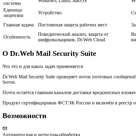
Windows, Linux, macOS
Wi
системы
Единица
Устройство
С
лицензии
Главная задача
Постоянная защита рабочих мест
За
Поведенческий анализ, защита от
Вы
Особенность
шифровальщиков, Dr.Web Cloud
в
О Dr.Web Mail Security Suite
Что это и для каких задач применяется
Dr.Web Mail Security Suite проверяет поток почтовых сообщени
Server.
Почта остаётся главным каналом доставки вредоносных вложени
Продукт сертифицирован ФСТЭК России и включён в реестр о
Возможности
Антивирусная и антиспам-обработка