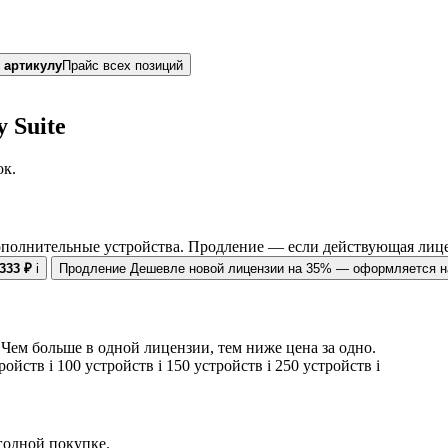
 артикулу
Прайс всех позиций
 Suite
ок.
ополнительные устройства. Продление — если действующая лице
 333 ₽
i
Продление
Дешевле новой лицензии на 35% — оформляется на
Чем больше в одной лицензии, тем ниже цена за одно.
тройств
i
100 устройств
i
150 устройств
i
250 устройств
i
егодной покупке.