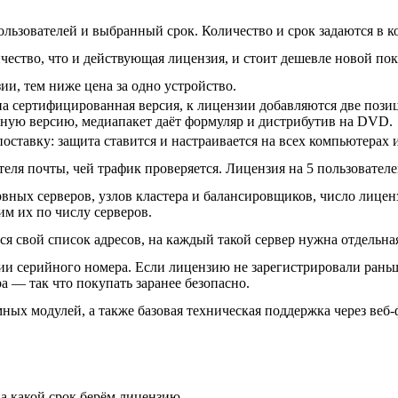
льзователей и выбранный срок. Количество и срок задаются в ко
чество, что и действующая лицензия, и стоит дешевле новой по
ии, тем ниже цена за одно устройство.
на сертифицированная версия, к лицензии добавляются две пози
ную версию, медиапакет даёт формуляр и дистрибутив на DVD.
оставку: защита ставится и настраивается на всех компьютерах 
еля почты, чей трафик проверяется. Лицензия на 5 пользователей
вных серверов, узлов кластера и балансировщиков, число лицен
м их по числу серверов.
ся свой список адресов, на каждый такой сервер нужна отдельна
ии серийного номера. Если лицензию не зарегистрировали раньш
а — так что покупать заранее безопасно.
ых модулей, а также базовая техническая поддержка через веб-ф
а какой срок берём лицензию.