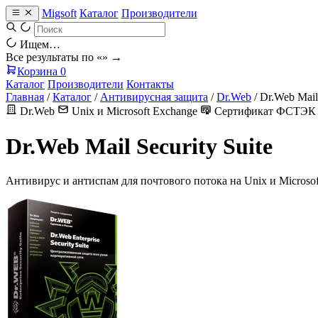
Migsoft
Каталог
Производители
Ищем…
Все результаты по «
» →
Корзина
0
Каталог
Производители
Контакты
Главная
/
Каталог
/
Антивирусная защита
/
Dr.Web
/
Dr.Web Mail 
Dr.Web
Unix и Microsoft Exchange
Сертификат ФСТЭК
Dr.Web Mail Security Suite
Антивирус и антиспам для почтового потока на Unix и Microsof