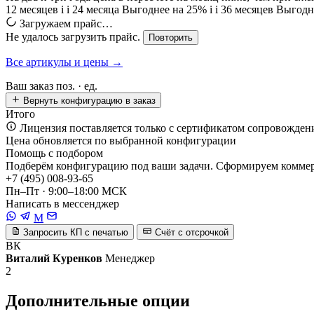
12 месяцев
i
i
24 месяца
Выгоднее на 25%
i
i
36 месяцев
Выгодн
Загружаем прайс…
Не удалось загрузить прайс.
Повторить
Все артикулы и цены →
Ваш заказ
поз. ·
ед.
Вернуть конфигурацию в заказ
Итого
Лицензия поставляется только с сертификатом сопровожден
Цена обновляется по выбранной конфигурации
Помощь с подбором
Подберём конфигурацию под ваши задачи. Сформируем коммерч
+7 (495) 008-93-65
Пн–Пт · 9:00–18:00 МСК
Написать в мессенджер
M
Запросить КП с печатью
Счёт с отсрочкой
ВК
Виталий Куренков
Менеджер
2
Дополнительные опции