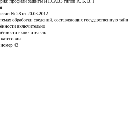
ерия; профили защиты ИТ.САВЗ типов А, Б, В, Г
я
сии № 28 от 20.03.2012
стемах обработки сведений, составляющих государственную тай
щённости включительно
щённости включительно
 категории
 номер 43