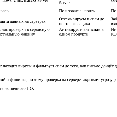
ndows, Unix, macOS Server
UN
Server
ервер
Пользователь почты
По
Отсечь вирусы и спам до
Заб
щита данных на серверах
почтового ящика
вхо
нос проверки в сервисную
Антивирус и антиспам в
Ин
иртуальную машину
одном продукте
ICA
й: находит вирусы и фильтрует спам до того, как письмо дойдёт 
й и фишинга, поэтому проверка на сервере закрывает угрозу ра
течественного ПО.