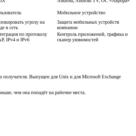
IX
Android, Android TV, ОС «Аврора»
льзователь
Мобильное устройство
локировать угрозу на
Защита мобильных устройств
де в сеть
компании
теграция по протоколу
Контроль приложений, трафика и
P, IPv4 и IPv6
сканер уязвимостей
до получателя. Выпущен для Unix и для Microsoft Exchange
ньше, чем она попадёт на рабочие места.