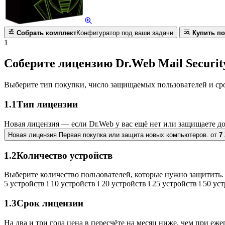
Собрать комплект
Конфигуратор под ваши задачи
Купить по
1
Соберите лицензию Dr.Web Mail Security
Выберите тип покупки, число защищаемых пользователей и ср
1.1
Тип лицензии
Новая лицензия — если Dr.Web у вас ещё нет или защищаете д
Новая лицензия
Первая покупка или защита новых компьютеров.
от
7
1.2
Количество устройств
Выберите количество пользователей, которые нужно защитить. 
5 устройств
i
10 устройств
i
20 устройств
i
25 устройств
i
50 ус
1.3
Срок лицензии
На два и три года цена в пересчёте на месяц ниже, чем при еж