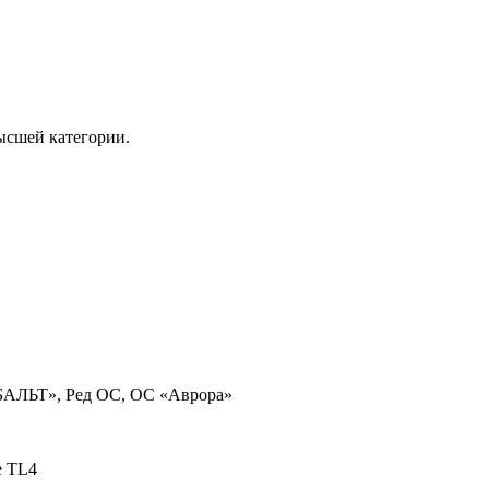
ысшей категории.
ОБАЛЬТ», Ред ОС, ОС «Аврора»
te TL4