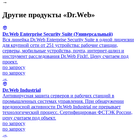
→
Другие продукты «Dr.Web»
Dr.Web Enterprise Security Suite (Универсальный)
Вся линейка Dr.Web Enterprise Security Suite в одной лицензии
для крупной сети от 251 устройства: рабочие станции,
серверы, мобильные устройства, почта, интернет-шлюз и
инструмент расследования Dr.Web FixIt!. Цену считаем под
проект.
по запросу
по запросу
→
Dr.Web Industrial
Антивирусная защита серверов и рабочих станций в
промышленных системах управления. При обнаружении
вредоносной активности Dr.Web Industrial не прерывает
технологический процесс. Сертифицирован ФСТЭК России,
цену считаем под объект.
по запросу
по запросу
→