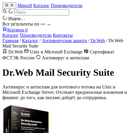
Migsoft
Каталог
Производители
Ищем…
Все результаты по «
» →
Корзина
0
Каталог
Производители
Контакты
Главная
/
Каталог
/
Антивирусная защита
/
Dr.Web
/
Dr.Web
Mail Security Suite
Dr.Web
Unix и Microsoft Exchange
Сертификат
ФСТЭК России
Антивирус и антиспам
Dr.Web Mail Security Suite
Антивирус и антиспам для почтового потока на Unix и
Microsoft Exchange Server. Отсекает вредоносные вложения и
фишинг до того, как письмо дойдёт до сотрудника.