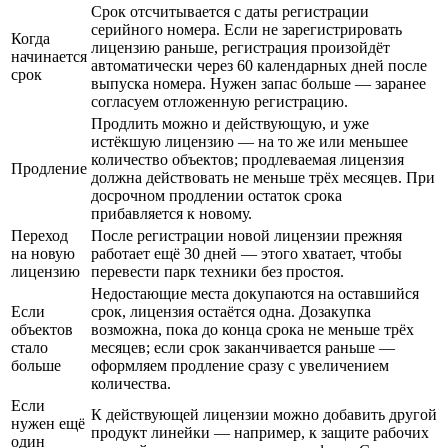
Срок отсчитывается с даты регистрации
серийного номера. Если не зарегистрировать
Когда
лицензию раньше, регистрация произойдёт
начинается
автоматически через 60 календарных дней после
срок
выпуска номера. Нужен запас больше — заранее
согласуем отложенную регистрацию.
Продлить можно и действующую, и уже
истёкшую лицензию — на то же или меньшее
количество объектов; продлеваемая лицензия
Продление
должна действовать не меньше трёх месяцев. При
досрочном продлении остаток срока
прибавляется к новому.
Переход
После регистрации новой лицензии прежняя
на новую
работает ещё 30 дней — этого хватает, чтобы
лицензию
перевести парк техники без простоя.
Недостающие места докупаются на оставшийся
Если
срок, лицензия остаётся одна. Дозакупка
объектов
возможна, пока до конца срока не меньше трёх
стало
месяцев; если срок заканчивается раньше —
больше
оформляем продление сразу с увеличением
количества.
Если
К действующей лицензии можно добавить другой
нужен ещё
продукт линейки — например, к защите рабочих
один