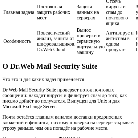
Отсечь
Постоянная
Защита
вирусы и
Главная задача
защита рабочих
данных на
спам до
мест
серверах
почтового
в
ящика
Вынос
Поведенческий
Антивирус и
проверки в
анализ, защита от
антиспам в
Особенность
сервисную
шифровальщиков,
одном
виртуальную
Dr.Web Cloud
продукте
машину
О Dr.Web Mail Security Suite
Что это и для каких задач применяется
Dr.Web Mail Security Suite проверяет поток почтовых
сообщений: находит вирусы и фильтрует спам до того, как
письмо дойдёт до получателя. Выпущен для Unix и для
Microsoft Exchange Server.
Почта остаётся главным каналом доставки вредоносных
вложений и фишинга, поэтому проверка на сервере закрывает
угрозу раньше, чем она попадёт на рабочие места.