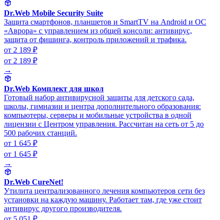
Dr.Web Mobile Security Suite
Защита смартфонов, планшетов и SmartTV на Android и ОС
«Аврора» с управлением из общей консоли: антивирус,
защита от фишинга, контроль приложений и трафика.
от 2 189 ₽
от 2 189 ₽
→
Dr.Web Комплект для школ
Готовый набор антивирусной защиты для детского сада,
школы, гимназии и центра дополнительного образования:
компьютеры, серверы и мобильные устройства в одной
лицензии с Центром управления. Рассчитан на сеть от 5 до
500 рабочих станций.
от 1 645 ₽
от 1 645 ₽
→
Dr.Web CureNet!
Утилита централизованного лечения компьютеров сети без
установки на каждую машину. Работает там, где уже стоит
антивирус другого производителя.
от 5 051 ₽