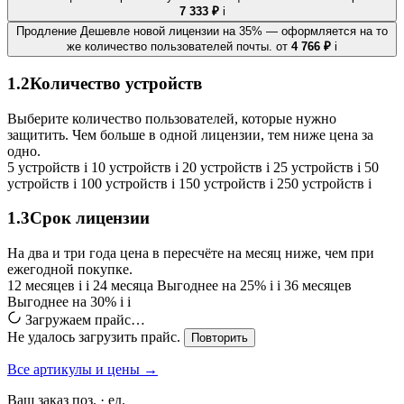
7 333 ₽
i
Продление
Дешевле новой лицензии на 35% — оформляется на то
же количество пользователей почты.
от
4 766 ₽
i
1.2
Количество устройств
Выберите количество пользователей, которые нужно
защитить. Чем больше в одной лицензии, тем ниже цена за
одно.
5 устройств
i
10 устройств
i
20 устройств
i
25 устройств
i
50
устройств
i
100 устройств
i
150 устройств
i
250 устройств
i
1.3
Срок лицензии
На два и три года цена в пересчёте на месяц ниже, чем при
ежегодной покупке.
12 месяцев
i
i
24 месяца
Выгоднее на 25%
i
i
36 месяцев
Выгоднее на 30%
i
i
Загружаем прайс…
Не удалось загрузить прайс.
Повторить
Все артикулы и цены →
Ваш заказ
поз. ·
ед.