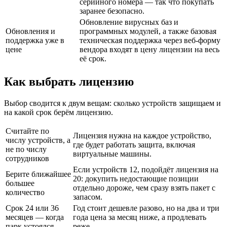
серийного номера — так что покупать
заранее безопасно.
Обновление вирусных баз и
Обновления и
программных модулей, а также базовая
поддержка уже в
техническая поддержка через веб-форму
цене
вендора входят в цену лицензии на весь
её срок.
Как выбрать лицензию
Выбор сводится к двум вещам: сколько устройств защищаем и
на какой срок берём лицензию.
Считайте по
Лицензия нужна на каждое устройство,
числу устройств, а
где будет работать защита, включая
не по числу
виртуальные машины.
сотрудников
Если устройств 12, подойдёт лицензия на
Берите ближайшее
20: докупить недостающие позиции
большее
отдельно дороже, чем сразу взять пакет с
количество
запасом.
Срок 24 или 36
Год стоит дешевле разово, но на два и три
месяцев — когда
года цена за месяц ниже, а продлевать
парк устоялся
реже.