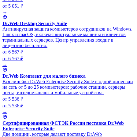
от 5 051 ₽
→
Dr.Web Desktop Security Suite
Антивирусная защита компьютеров сотрудников на Windows,
Linux и macOS, включая виртуальные машины и клиентов
терминальных серверов. Центр управления входит в
лицензию бесплатно.
от 6 567 ₽
от 6 567 ₽
→
Dr.Web Комплект для малого бизнеса
Вся линейка Dr.Web Enterprise Security Suite в одной лицензии
на сеть от 5 до 25 компьютеров: рабочие станции, серверы,
почта, интернет-шлюз и мобильные устройства.
от 5 536 ₽
от 5 536 ₽
→
Сертифицированная ФСТЭК России поставка Dr.Web
Enterprise Security Suite
Две позиции, которые делают поставку Dr.Web