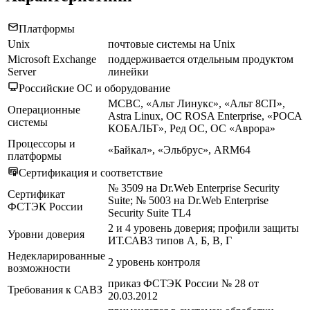
Платформы
Unix
почтовые системы на Unix
Microsoft Exchange
поддерживается отдельным продуктом
Server
линейки
Российские ОС и оборудование
МСВС, «Альт Линукс», «Альт 8СП»,
Операционные
Astra Linux, ОС ROSA Enterprise, «РОСА
системы
КОБАЛЬТ», Ред ОС, ОС «Аврора»
Процессоры и
«Байкал», «Эльбрус», ARM64
платформы
Сертификация и соответствие
№ 3509 на Dr.Web Enterprise Security
Сертификат
Suite; № 5003 на Dr.Web Enterprise
ФСТЭК России
Security Suite TL4
2 и 4 уровень доверия; профили защиты
Уровни доверия
ИТ.САВЗ типов А, Б, В, Г
Недекларированные
2 уровень контроля
возможности
приказ ФСТЭК России № 28 от
Требования к САВЗ
20.03.2012