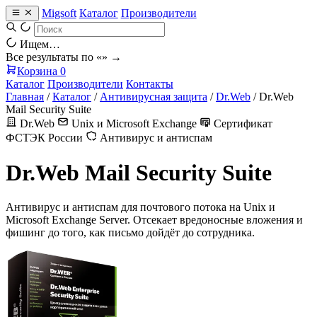
Migsoft
Каталог
Производители
Ищем…
Все результаты по «
» →
Корзина
0
Каталог
Производители
Контакты
Главная
/
Каталог
/
Антивирусная защита
/
Dr.Web
/
Dr.Web
Mail Security Suite
Dr.Web
Unix и Microsoft Exchange
Сертификат
ФСТЭК России
Антивирус и антиспам
Dr.Web Mail Security Suite
Антивирус и антиспам для почтового потока на Unix и
Microsoft Exchange Server. Отсекает вредоносные вложения и
фишинг до того, как письмо дойдёт до сотрудника.