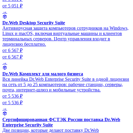
от 5 051 ₽
→
Dr.Web Desktop Security Suite
Антивирусная защита компьютеров сотрудников на Windows,
Linux и macOS, включая виртуальные машины и клиентов
терминальных серверов. Центр управления входит в
лицензию бесплатно.
от 6 567 ₽
от 6 567 ₽
→
Dr.Web Комплект для малого бизнеса
Вся линейка Dr.Web Enterprise Security Suite в одной лицензии
на сеть от 5 до 25 компьютеров: рабочие станции, серверы,
почта, интернет-шлюз и мобильные устройства.
от 5 536 ₽
от 5 536 ₽
→
Сертифицированная ФСТЭК России поставка Dr.Web
Enterprise Security Suite
Две позиции, которые делают поставку Dr.Web