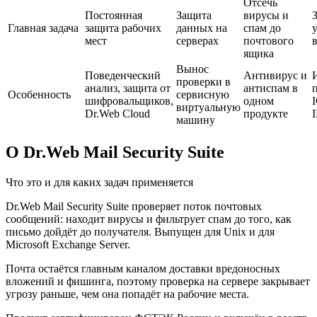
Отсечь
Постоянная
Защита
вирусы и
Главная задача
защита рабочих
данных на
спам до
мест
серверах
почтового
в
ящика
Вынос
Поведенческий
Антивирус и
проверки в
анализ, защита от
антиспам в
Особенность
сервисную
шифровальщиков,
одном
виртуальную
Dr.Web Cloud
продукте
машину
О Dr.Web Mail Security Suite
Что это и для каких задач применяется
Dr.Web Mail Security Suite проверяет поток почтовых
сообщений: находит вирусы и фильтрует спам до того, как
письмо дойдёт до получателя. Выпущен для Unix и для
Microsoft Exchange Server.
Почта остаётся главным каналом доставки вредоносных
вложений и фишинга, поэтому проверка на сервере закрывает
угрозу раньше, чем она попадёт на рабочие места.