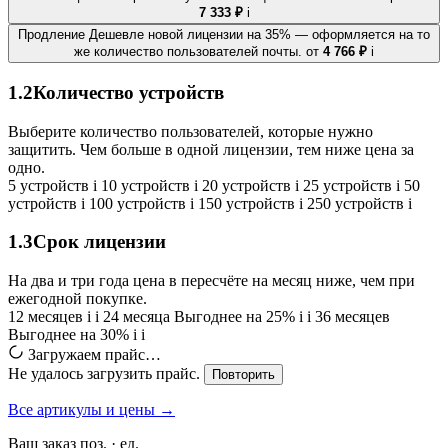
7 333 ₽
i
Продление
Дешевле новой лицензии на 35% — оформляется на то
же количество пользователей почты.
от
4 766 ₽
i
1.2
Количество устройств
Выберите количество пользователей, которые нужно
защитить. Чем больше в одной лицензии, тем ниже цена за
одно.
5 устройств
i
10 устройств
i
20 устройств
i
25 устройств
i
50
устройств
i
100 устройств
i
150 устройств
i
250 устройств
i
1.3
Срок лицензии
На два и три года цена в пересчёте на месяц ниже, чем при
ежегодной покупке.
12 месяцев
i
i
24 месяца
Выгоднее на 25%
i
i
36 месяцев
Выгоднее на 30%
i
i
Загружаем прайс…
Не удалось загрузить прайс.
Повторить
Все артикулы и цены →
Ваш заказ
поз. ·
ед.