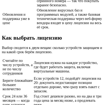
серийного номера — так что покупать
заранее безопасно.
Обновление вирусных баз и
Обновления и
программных модулей, а также базовая
поддержка уже в
техническая поддержка через веб-форму
цене
вендора входят в цену лицензии на весь
её срок.
Как выбрать лицензию
Выбор сводится к двум вещам: сколько устройств защищаем и
на какой срок берём лицензию.
Считайте по
Лицензия нужна на каждое устройство,
числу устройств, а
где будет работать защита, включая
не по числу
виртуальные машины.
сотрудников
Если устройств 12, подойдёт лицензия на
Берите ближайшее
20: докупить недостающие позиции
большее
отдельно дороже, чем сразу взять пакет с
количество
запасом.
Срок 24 или 36
Год стоит дешевле разово, но на два и три
месяцев — когда
года цена за месяц ниже, а продлевать
парк устоялся
реже.