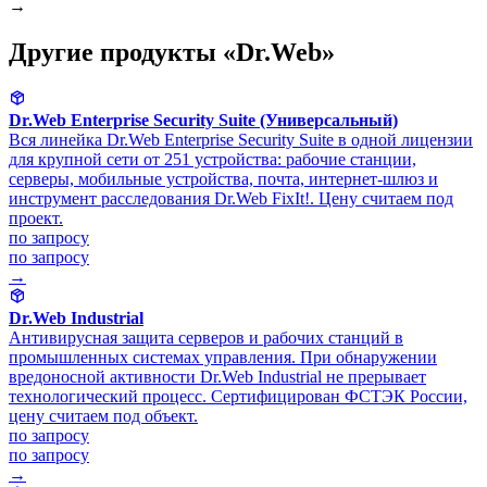
→
Другие продукты «Dr.Web»
Dr.Web Enterprise Security Suite (Универсальный)
Вся линейка Dr.Web Enterprise Security Suite в одной лицензии
для крупной сети от 251 устройства: рабочие станции,
серверы, мобильные устройства, почта, интернет-шлюз и
инструмент расследования Dr.Web FixIt!. Цену считаем под
проект.
по запросу
по запросу
→
Dr.Web Industrial
Антивирусная защита серверов и рабочих станций в
промышленных системах управления. При обнаружении
вредоносной активности Dr.Web Industrial не прерывает
технологический процесс. Сертифицирован ФСТЭК России,
цену считаем под объект.
по запросу
по запросу
→