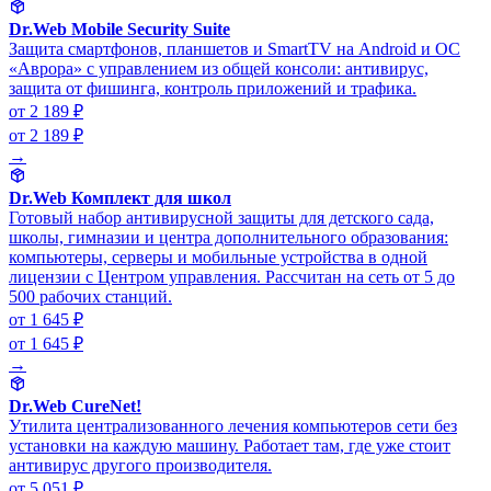
Dr.Web Mobile Security Suite
Защита смартфонов, планшетов и SmartTV на Android и ОС
«Аврора» с управлением из общей консоли: антивирус,
защита от фишинга, контроль приложений и трафика.
от 2 189 ₽
от 2 189 ₽
→
Dr.Web Комплект для школ
Готовый набор антивирусной защиты для детского сада,
школы, гимназии и центра дополнительного образования:
компьютеры, серверы и мобильные устройства в одной
лицензии с Центром управления. Рассчитан на сеть от 5 до
500 рабочих станций.
от 1 645 ₽
от 1 645 ₽
→
Dr.Web CureNet!
Утилита централизованного лечения компьютеров сети без
установки на каждую машину. Работает там, где уже стоит
антивирус другого производителя.
от 5 051 ₽