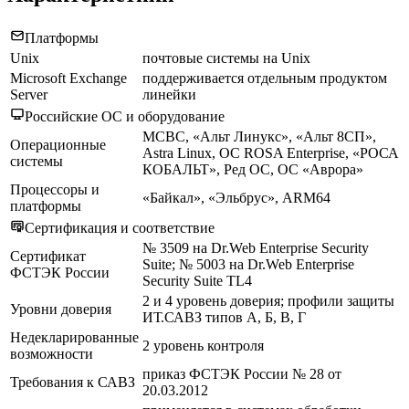
Платформы
Unix
почтовые системы на Unix
Microsoft Exchange
поддерживается отдельным продуктом
Server
линейки
Российские ОС и оборудование
МСВС, «Альт Линукс», «Альт 8СП»,
Операционные
Astra Linux, ОС ROSA Enterprise, «РОСА
системы
КОБАЛЬТ», Ред ОС, ОС «Аврора»
Процессоры и
«Байкал», «Эльбрус», ARM64
платформы
Сертификация и соответствие
№ 3509 на Dr.Web Enterprise Security
Сертификат
Suite; № 5003 на Dr.Web Enterprise
ФСТЭК России
Security Suite TL4
2 и 4 уровень доверия; профили защиты
Уровни доверия
ИТ.САВЗ типов А, Б, В, Г
Недекларированные
2 уровень контроля
возможности
приказ ФСТЭК России № 28 от
Требования к САВЗ
20.03.2012