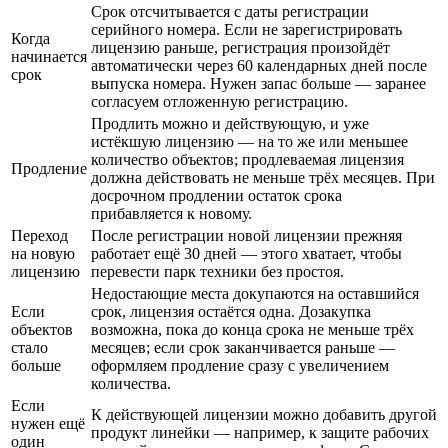
Срок отсчитывается с даты регистрации
серийного номера. Если не зарегистрировать
Когда
лицензию раньше, регистрация произойдёт
начинается
автоматически через 60 календарных дней после
срок
выпуска номера. Нужен запас больше — заранее
согласуем отложенную регистрацию.
Продлить можно и действующую, и уже
истёкшую лицензию — на то же или меньшее
количество объектов; продлеваемая лицензия
Продление
должна действовать не меньше трёх месяцев. При
досрочном продлении остаток срока
прибавляется к новому.
Переход
После регистрации новой лицензии прежняя
на новую
работает ещё 30 дней — этого хватает, чтобы
лицензию
перевести парк техники без простоя.
Недостающие места докупаются на оставшийся
Если
срок, лицензия остаётся одна. Дозакупка
объектов
возможна, пока до конца срока не меньше трёх
стало
месяцев; если срок заканчивается раньше —
больше
оформляем продление сразу с увеличением
количества.
Если
К действующей лицензии можно добавить другой
нужен ещё
продукт линейки — например, к защите рабочих
один