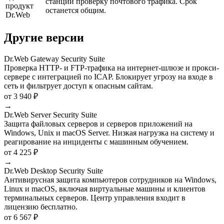
станций проверку почтового трафика. Срок
продукт
останется общим.
Dr.Web
Другие версии
Dr.Web Gateway Security Suite
Проверка HTTP- и FTP-трафика на интернет-шлюзе и прокси-
сервере с интеграцией по ICAP. Блокирует угрозу на входе в
сеть и фильтрует доступ к опасным сайтам.
от 3 940 ₽
→
Dr.Web Server Security Suite
Защита файловых серверов и серверов приложений на
Windows, Unix и macOS Server. Низкая нагрузка на систему и
реагирование на инциденты с машинным обучением.
от 4 225 ₽
→
Dr.Web Desktop Security Suite
Антивирусная защита компьютеров сотрудников на Windows,
Linux и macOS, включая виртуальные машины и клиентов
терминальных серверов. Центр управления входит в
лицензию бесплатно.
от 6 567 ₽