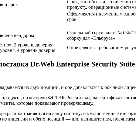
Срок, тип объекта, количество 
в и срок
продукту, операционные систем
Оформляется письменным запро
срок
Отдельный сертификат № СФ/С
явлена вендором
сборку для «Эльбруса»
тно», 2 уровень доверия;
Определяется требованием регул
уровня, 4 уровень доверия
тавка Dr.Web Enterprise Security Suite
складывается из двух позиций, и обе добавляются к обычной лице
 продукта, на которую ФСТЭК России выдала сертификат соотв
кументы, которые показывают проверяющему.
тора распространяются на вашу систему: государственные инфо
 из лицензии и обеих позиций — или напишите нам, посчитаем 