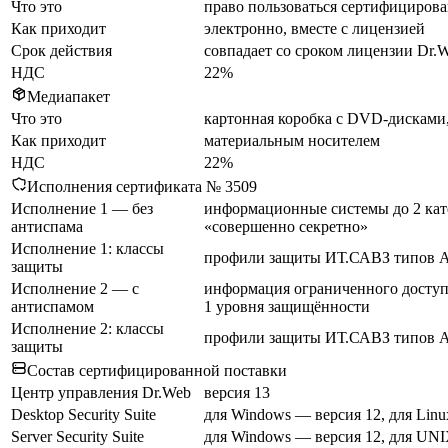
Что это
право пользоваться сертифицированн
Как приходит
электронно, вместе с лицензией
Срок действия
совпадает со сроком лицензии Dr.
НДС
22%
Медиапакет
Что это
картонная коробка с DVD-дисками
Как приходит
материальным носителем
НДС
22%
Исполнения сертификата № 3509
Исполнение 1 — без
информационные системы до 2 кате
антиспама
«совершенно секретно»
Исполнение 1: классы
профили защиты ИТ.САВЗ типов А, 
защиты
Исполнение 2 — с
информация ограниченного доступ
антиспамом
1 уровня защищённости
Исполнение 2: классы
профили защиты ИТ.САВЗ типов А, 
защиты
Состав сертифицированной поставки
Центр управления Dr.Web
версия 13
Desktop Security Suite
для Windows — версия 12, для Linu
Server Security Suite
для Windows — версия 12, для UNI