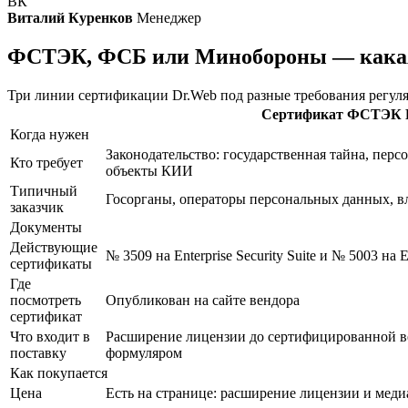
ВК
Виталий Куренков
Менеджер
ФСТЭК, ФСБ или Минобороны — какая
Три линии сертификации Dr.Web под разные требования регуля
Сертификат ФСТЭК 
Когда нужен
Законодательство: государственная тайна, пер
Кто требует
объекты КИИ
Типичный
Госорганы, операторы персональных данных, 
заказчик
Документы
Действующие
№ 3509 на Enterprise Security Suite и № 5003 на En
сертификаты
Где
посмотреть
Опубликован на сайте вендора
сертификат
Что входит в
Расширение лицензии до сертифицированной ве
поставку
формуляром
Как покупается
Цена
Есть на странице: расширение лицензии и меди