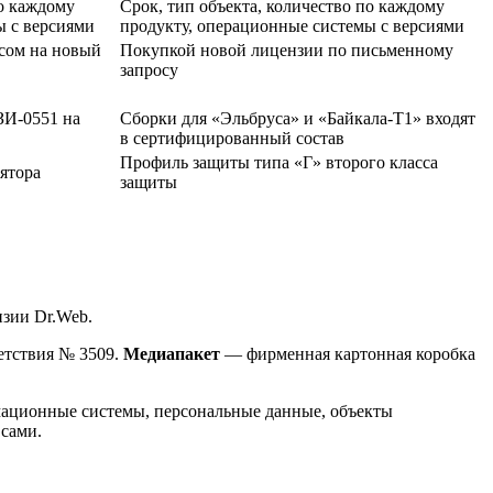
по каждому
Срок, тип объекта, количество по каждому
ы с версиями
продукту, операционные системы с версиями
сом на новый
Покупкой новой лицензии по письменному
запросу
ЗИ-0551 на
Сборки для «Эльбруса» и «Байкала-Т1» входят
в сертифицированный состав
Профиль защиты типа «Г» второго класса
ятора
защиты
нзии Dr.Web.
етствия № 3509.
Медиапакет
— фирменная картонная коробка
рмационные системы, персональные данные, объекты
сами.