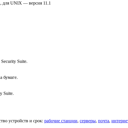
2, для UNIX — версия 11.1
ecurity Suite.
а бумаге.
 Suite.
тво устройств и срок:
рабочие станции
,
серверы
,
почта
,
интерне