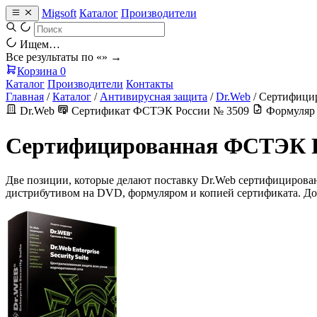
Migsoft
Каталог
Производители
Ищем…
Все результаты по «
» →
Корзина
0
Каталог
Производители
Контакты
Главная
/
Каталог
/
Антивирусная защита
/
Dr.Web
/
Сертифициро
Dr.Web
Сертификат ФСТЭК России № 3509
Формуляр 
Сертифицированная ФСТЭК Рос
Две позиции, которые делают поставку Dr.Web сертифицирова
дистрибутивом на DVD, формуляром и копией сертификата. До