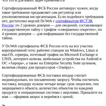
Что это и для каких задач применяется
Сертифицированный ФСБ России антивирус нужен, когда
такое требование предъявляет сам регулятор или
уполномоченная им организация. Если подобного требования
нет, достаточно версий Dr.Web с
сертификатом ФСТЭК
России
: по 2 уровню доверия — для сведений, составляющих
государственную тайну с грифом «совершенно секретно», по
4 уровню доверия — для информации без государственной
тайны.
У Dr.Web сертификаты ФСБ России есть на все участки
корпоративной сети: рабочие станции на Windows, Linux и
macOS, серверы, почтовый трафик на Microsoft Exchange и
UNIX, интернет-шлюзы, мобильные устройства на Android и
ОС «Аврора», а также на Enterprise Security Suite целиком,
включая сборку для процессоров «Эльбрус».
Сертифицированные ФСБ поставки вендор считает
индивидуально, по письменному запросу. Чтобы посчитать
поставку, вендору нужны четыре вещи: срок лицензии, тип
защищаемого объекта, количество объектов по каждому
продукту и операционные системы с версиями. Пришлите их
нам — оформим запрос и вернёмся с ценой.