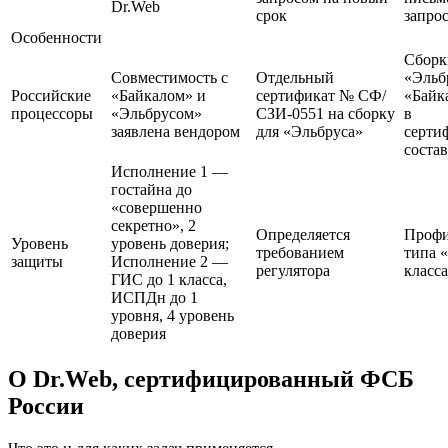
Dr.Web
срок
запро
Особенности
Сборк
Совместимость с
Отдельный
«Эльб
Российские
«Байкалом» и
сертификат № СФ/
«Байк
процессоры
«Эльбрусом»
СЗИ-0551 на сборку
в
заявлена вендором
для «Эльбруса»
серти
состав
Исполнение 1 —
гостайна до
«совершенно
секретно», 2
Определяется
Профи
Уровень
уровень доверия;
требованием
типа 
защиты
Исполнение 2 —
регулятора
класс
ГИС до 1 класса,
ИСПДн до 1
уровня, 4 уровень
доверия
О Dr.Web, сертифицированный ФСБ
России