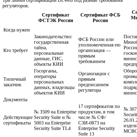
Три линии сертификации Dr.Web под разные требования
регуляторов.
С
Сертификат
Сертификат ФСБ
Ми
ФСТЭК России
России
Когда нужен
Законодательство:
Поста
ФСБ России или
государственная
Мино
уполномоченная ею
тайна,
Росси
Кто требует
организация —
персональные
госко
прямым
данные, ГИС,
минис
требованием
объекты КИИ
предп
Госорганы,
Оборо
Организации с
операторы
пром
Типичный
прямым
персональных
компл
заказчик
предписанием
данных, владельцы
подря
регулятора
объектов КИИ
минис
Документы
17 сертификатов по
№ 3075
№ 3509 на Enterprise
продуктам, в том
Securi
Действующие
Security Suite и №
числе № СФ/
26.01.
сертификаты
5003 на Enterprise
СЗИ-0873 на
издел
Security Suite TL4
Enterprise Security
МСВС
Suite 13