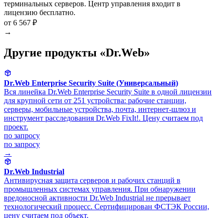
терминальных серверов. Центр управления входит в
лицензию бесплатно.
от 6 567 ₽
→
Другие продукты «Dr.Web»
Dr.Web Enterprise Security Suite (Универсальный)
Вся линейка Dr.Web Enterprise Security Suite в одной лицензии
для крупной сети от 251 устройства: рабочие станции,
серверы, мобильные устройства, почта, интернет-шлюз и
инструмент расследования Dr.Web FixIt!. Цену считаем под
проект.
по запросу
по запросу
→
Dr.Web Industrial
Антивирусная защита серверов и рабочих станций в
промышленных системах управления. При обнаружении
вредоносной активности Dr.Web Industrial не прерывает
технологический процесс. Сертифицирован ФСТЭК России,
цену считаем под объект.