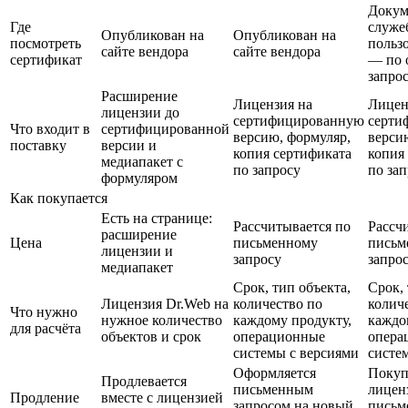
Докум
Где
служе
Опубликован на
Опубликован на
посмотреть
польз
сайте вендора
сайте вендора
сертификат
— по 
запро
Расширение
Лицензия на
Лицен
лицензии до
сертифицированную
серти
Что входит в
сертифицированной
версию, формуляр,
верси
поставку
версии и
копия сертификата
копия
медиапакет с
по запросу
по за
формуляром
Как покупается
Есть на странице:
Рассчитывается по
Рассч
расширение
Цена
письменному
письм
лицензии и
запросу
запро
медиапакет
Срок, тип объекта,
Срок, 
Лицензия Dr.Web на
количество по
колич
Что нужно
нужное количество
каждому продукту,
каждо
для расчёта
объектов и срок
операционные
опера
системы с версиями
систе
Оформляется
Покуп
Продлевается
письменным
лицен
Продление
вместе с лицензией
запросом на новый
письм