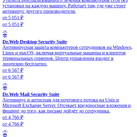
Утилита централизованного лечения компьютеров сети без
установки на каждую машину. Работает там, где уже стоит
антивирус другого производителя.
от 5 051 ₽
от 5 051 ₽
→
Dr.Web Desktop Security Suite
Антивирусная защита компьютеров сотрудников на Windows,
Linux и macOS, включая виртуальные машины и клиентов
терминальных серверов. Центр управления входит в
лицензию бесплатно.
от 6 567 ₽
от 6 567 ₽
→
Dr.Web Mail Security Suite
Антивирус и антиспам для почтового потока на Unix и
Microsoft Exchange Server. Отсекает вредоносные вложения и
фишинг до того, как письмо дойдёт до сотрудника.
от 4 766 ₽
от 4 766 ₽
→