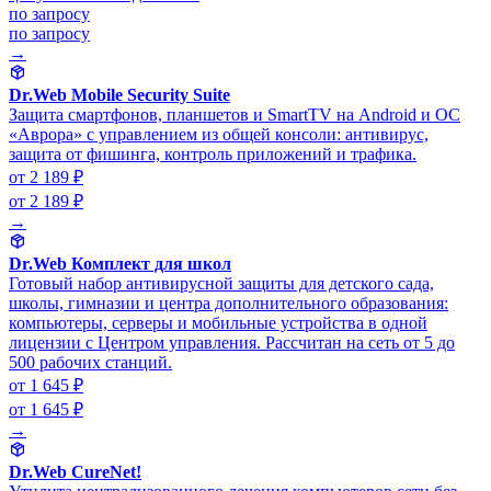
по запросу
по запросу
→
Dr.Web Mobile Security Suite
Защита смартфонов, планшетов и SmartTV на Android и ОС
«Аврора» с управлением из общей консоли: антивирус,
защита от фишинга, контроль приложений и трафика.
от 2 189 ₽
от 2 189 ₽
→
Dr.Web Комплект для школ
Готовый набор антивирусной защиты для детского сада,
школы, гимназии и центра дополнительного образования:
компьютеры, серверы и мобильные устройства в одной
лицензии с Центром управления. Рассчитан на сеть от 5 до
500 рабочих станций.
от 1 645 ₽
от 1 645 ₽
→
Dr.Web CureNet!