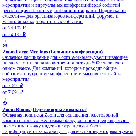
мероприятий и виртуальных конференций: хаб событий,
регистрация с билетами, лобби и нетворкинг. Подписка по
ёмкости — для организаторов конференций, форумов и
масштабных корпоративных событий.
от 24 192 ₽
от 24 192 ₽
→
Zoom Large Meetings (Большие конференции)
Облачное расширение для Zoom Workplace, увеличивающее
число участников видеовстречи вплоть до 5000 человек в
одном сеансе. Для компаний, которые проводят общие
собрания, внутренние конференции и массовые онлайн-
мероприятия.
от 7 691 ₽
от 7 691 ₽
→
Zoom Rooms (Переговорные комнаты)
Облачная подписка Zoom для оснащения переговорной
комнаты: зал с совместимым оборудованием превращается в
постоянную точку видеоконференцсвязи Zoom.
Тарифицируется за комнату — для компаний, которым нужны