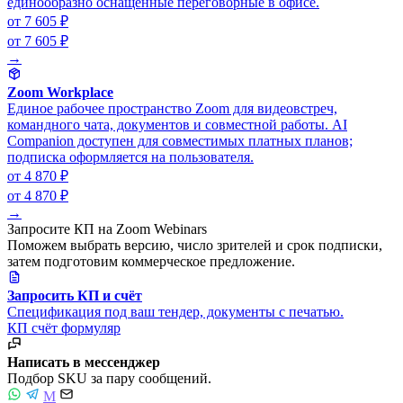
единообразно оснащённые переговорные в офисе.
от 7 605 ₽
от 7 605 ₽
→
Zoom Workplace
Единое рабочее пространство Zoom для видеовстреч,
командного чата, документов и совместной работы. AI
Companion доступен для совместимых платных планов;
подписка оформляется на пользователя.
от 4 870 ₽
от 4 870 ₽
→
Запросите КП на Zoom Webinars
Поможем выбрать версию, число зрителей и срок подписки,
затем подготовим коммерческое предложение.
Запросить КП и счёт
Спецификация под ваш тендер, документы с печатью.
КП
счёт
формуляр
Написать в мессенджер
Подбор SKU за пару сообщений.
M