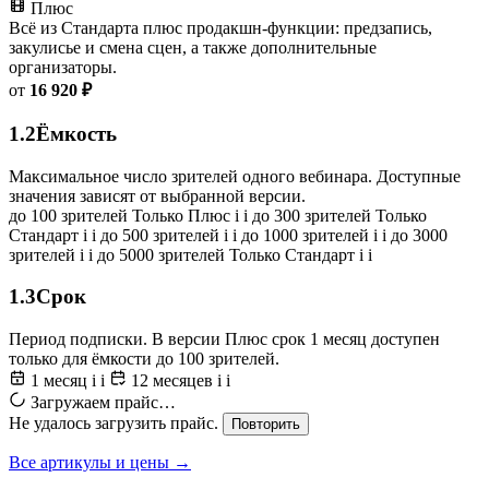
Плюс
Всё из Стандарта плюс продакшн-функции: предзапись,
закулисье и смена сцен, а также дополнительные
организаторы.
от
16 920 ₽
1.2
Ёмкость
Максимальное число зрителей одного вебинара. Доступные
значения зависят от выбранной версии.
до 100 зрителей
Только Плюс
i
i
до 300 зрителей
Только
Стандарт
i
i
до 500 зрителей
i
i
до 1000 зрителей
i
i
до 3000
зрителей
i
i
до 5000 зрителей
Только Стандарт
i
i
1.3
Срок
Период подписки. В версии Плюс срок 1 месяц доступен
только для ёмкости до 100 зрителей.
1 месяц
i
i
12 месяцев
i
i
Загружаем прайс…
Не удалось загрузить прайс.
Повторить
Все артикулы и цены →