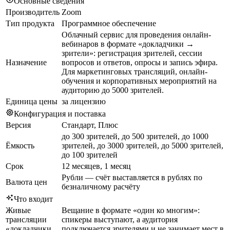
Основные сведения
Производитель
Zoom
Тип продукта
Программное обеспечение
Облачный сервис для проведения онлайн-
вебинаров в формате «докладчики →
зрители»: регистрация зрителей, сессии
Назначение
вопросов и ответов, опросы и запись эфира.
Для маркетинговых трансляций, онлайн-
обучения и корпоративных мероприятий на
аудиторию до 5000 зрителей.
Единица цены
за лицензию
Конфигурация и поставка
Версия
Стандарт, Плюс
до 300 зрителей, до 500 зрителей, до 1000
Ёмкость
зрителей, до 3000 зрителей, до 5000 зрителей,
до 100 зрителей
Срок
12 месяцев, 1 месяц
Рубли — счёт выставляется в рублях по
Валюта цен
безналичному расчёту
Что входит
Живые
Вещание в формате «один ко многим»:
трансляции
спикеры выступают, а аудитория
«докладчики
подключается зрителями и не занимает мест в