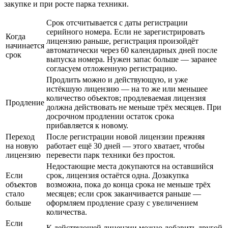
закупке и при росте парка техники.
Срок отсчитывается с даты регистрации
серийного номера. Если не зарегистрировать
Когда
лицензию раньше, регистрация произойдёт
начинается
автоматически через 60 календарных дней после
срок
выпуска номера. Нужен запас больше — заранее
согласуем отложенную регистрацию.
Продлить можно и действующую, и уже
истёкшую лицензию — на то же или меньшее
количество объектов; продлеваемая лицензия
Продление
должна действовать не меньше трёх месяцев. При
досрочном продлении остаток срока
прибавляется к новому.
Переход
После регистрации новой лицензии прежняя
на новую
работает ещё 30 дней — этого хватает, чтобы
лицензию
перевести парк техники без простоя.
Недостающие места докупаются на оставшийся
Если
срок, лицензия остаётся одна. Дозакупка
объектов
возможна, пока до конца срока не меньше трёх
стало
месяцев; если срок заканчивается раньше —
больше
оформляем продление сразу с увеличением
количества.
Если
К действующей лицензии можно добавить другой