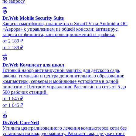
по запросу
→
Dr.Web Mobile Security Suite
Защита смартфонов, планшетов и SmartTV на Android и ОС
«Аврора» с управлением из общей консоли: антивирус,
защита от фишинга, контроль приложений и трафика.
от 2 189 ₽
от 2 189 ₽
→
Dr.Web Комплект для школ
Готовый набор антивирусной защиты для детского сада,
школы, гимназии и центра дополнительного образования:
компьютеры, серверы и мобильные устройства в одной
лицензии с Центром управления. Рассчитан на сеть от 5 до
500 рабочих станций.
от 1 645 ₽
от 1 645 ₽
→
Dr.Web CureNet!
Утилита централизованного лечения компьютеров сети без
установки на каждую машину. Работает там, где уже стоит