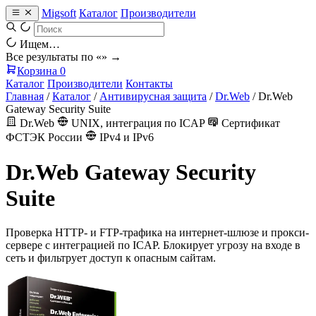
Migsoft
Каталог
Производители
Ищем…
Все результаты по «
» →
Корзина
0
Каталог
Производители
Контакты
Главная
/
Каталог
/
Антивирусная защита
/
Dr.Web
/
Dr.Web
Gateway Security Suite
Dr.Web
UNIX, интеграция по ICAP
Сертификат
ФСТЭК России
IPv4 и IPv6
Dr.Web Gateway Security
Suite
Проверка HTTP- и FTP-трафика на интернет-шлюзе и прокси-
сервере с интеграцией по ICAP. Блокирует угрозу на входе в
сеть и фильтрует доступ к опасным сайтам.