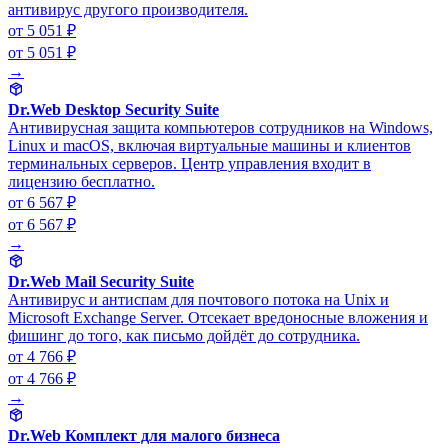
антивирус другого производителя.
от 5 051 ₽
от 5 051 ₽
→
Dr.Web Desktop Security Suite
Антивирусная защита компьютеров сотрудников на Windows,
Linux и macOS, включая виртуальные машины и клиентов
терминальных серверов. Центр управления входит в
лицензию бесплатно.
от 6 567 ₽
от 6 567 ₽
→
Dr.Web Mail Security Suite
Антивирус и антиспам для почтового потока на Unix и
Microsoft Exchange Server. Отсекает вредоносные вложения и
фишинг до того, как письмо дойдёт до сотрудника.
от 4 766 ₽
от 4 766 ₽
→
Dr.Web Комплект для малого бизнеса