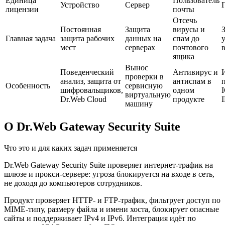
Единица
Пользователь
Устройство
Сервер
лицензии
почты
Отсечь
Постоянная
Защита
вирусы и
Главная задача
защита рабочих
данных на
спам до
мест
серверах
почтового
в
ящика
Вынос
Поведенческий
Антивирус и
проверки в
анализ, защита от
антиспам в
Особенность
сервисную
шифровальщиков,
одном
виртуальную
Dr.Web Cloud
продукте
машину
О Dr.Web Gateway Security Suite
Что это и для каких задач применяется
Dr.Web Gateway Security Suite проверяет интернет-трафик на
шлюзе и прокси-сервере: угроза блокируется на входе в сеть,
не доходя до компьютеров сотрудников.
Продукт проверяет HTTP- и FTP-трафик, фильтрует доступ по
MIME-типу, размеру файла и имени хоста, блокирует опасные
сайты и поддерживает IPv4 и IPv6. Интеграция идёт по