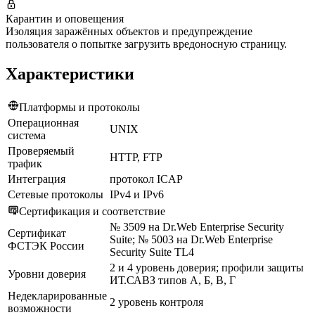
Карантин и оповещения
Изоляция заражённых объектов и предупреждение
пользователя о попытке загрузить вредоносную страницу.
Характеристики
Платформы и протоколы
Операционная
UNIX
система
Проверяемый
HTTP, FTP
трафик
Интеграция
протокол ICAP
Сетевые протоколы
IPv4 и IPv6
Сертификация и соответствие
№ 3509 на Dr.Web Enterprise Security
Сертификат
Suite; № 5003 на Dr.Web Enterprise
ФСТЭК России
Security Suite TL4
2 и 4 уровень доверия; профили защиты
Уровни доверия
ИТ.САВЗ типов А, Б, В, Г
Недекларированные
2 уровень контроля
возможности