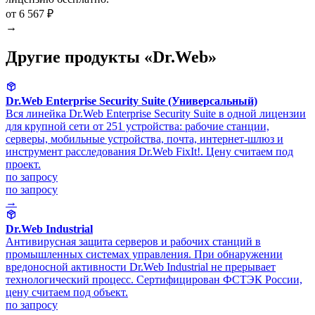
от 6 567 ₽
→
Другие продукты «Dr.Web»
Dr.Web Enterprise Security Suite (Универсальный)
Вся линейка Dr.Web Enterprise Security Suite в одной лицензии
для крупной сети от 251 устройства: рабочие станции,
серверы, мобильные устройства, почта, интернет-шлюз и
инструмент расследования Dr.Web FixIt!. Цену считаем под
проект.
по запросу
по запросу
→
Dr.Web Industrial
Антивирусная защита серверов и рабочих станций в
промышленных системах управления. При обнаружении
вредоносной активности Dr.Web Industrial не прерывает
технологический процесс. Сертифицирован ФСТЭК России,
цену считаем под объект.
по запросу