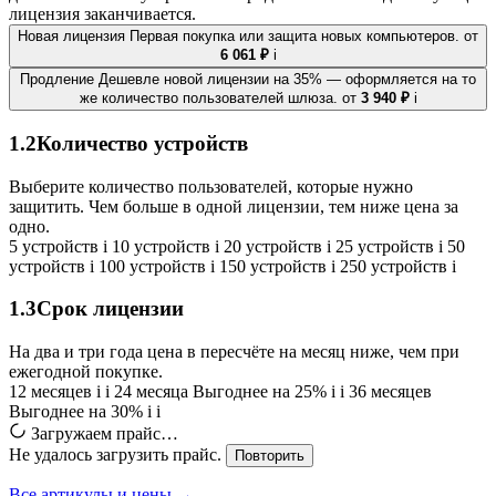
лицензия заканчивается.
Новая лицензия
Первая покупка или защита новых компьютеров.
от
6 061 ₽
i
Продление
Дешевле новой лицензии на 35% — оформляется на то
же количество пользователей шлюза.
от
3 940 ₽
i
1.2
Количество устройств
Выберите количество пользователей, которые нужно
защитить. Чем больше в одной лицензии, тем ниже цена за
одно.
5 устройств
i
10 устройств
i
20 устройств
i
25 устройств
i
50
устройств
i
100 устройств
i
150 устройств
i
250 устройств
i
1.3
Срок лицензии
На два и три года цена в пересчёте на месяц ниже, чем при
ежегодной покупке.
12 месяцев
i
i
24 месяца
Выгоднее на 25%
i
i
36 месяцев
Выгоднее на 30%
i
i
Загружаем прайс…
Не удалось загрузить прайс.
Повторить
Все артикулы и цены →