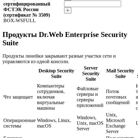
сертифицированный
ФСТЭК России
+
(сертификат № 3509)
BOX-WSFULL
Продукты Dr.Web Enterprise Security
Suite
Продукты линейки закрывают разные участки сети и
управляются из одной консоли.
Server
Desktop Security
Mail Security
Security
Suite
Suite
Suite
Компьютеры
Файловые
сотрудников,
Поток
серверы и
Что защищает
включая
почтовых
серверы
виртуальные
сообщений
приложений
машины
Unix,
Windows,
Операционные
Windows, Linux,
Microsoft
Unix, macOS
системы
macOS
Exchange
Server
Server