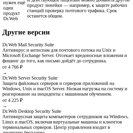
нужен ещё
продукт линейки — например, к защите рабочих
один
станций проверку почтового трафика. Срок
продукт
останется общим.
Dr.Web
Другие версии
Dr.Web Mail Security Suite
Антивирус и антиспам для почтового потока на Unix и
Microsoft Exchange Server. Отсекает вредоносные вложения и
фишинг до того, как письмо дойдёт до сотрудника.
от 4 766 ₽
→
Dr.Web Server Security Suite
Защита файловых серверов и серверов приложений на
Windows, Unix и macOS Server. Низкая нагрузка на систему и
реагирование на инциденты с машинным обучением.
от 4 225 ₽
→
Dr.Web Desktop Security Suite
Антивирусная защита компьютеров сотрудников на Windows,
Linux и macOS, включая виртуальные машины и клиентов
терминальных серверов. Центр управления входит в
лицензию бесплатно.