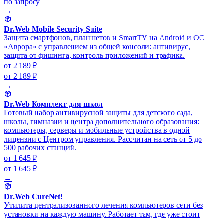
по запросу
→
Dr.Web Mobile Security Suite
Защита смартфонов, планшетов и SmartTV на Android и ОС
«Аврора» с управлением из общей консоли: антивирус,
защита от фишинга, контроль приложений и трафика.
от 2 189 ₽
от 2 189 ₽
→
Dr.Web Комплект для школ
Готовый набор антивирусной защиты для детского сада,
школы, гимназии и центра дополнительного образования:
компьютеры, серверы и мобильные устройства в одной
лицензии с Центром управления. Рассчитан на сеть от 5 до
500 рабочих станций.
от 1 645 ₽
от 1 645 ₽
→
Dr.Web CureNet!
Утилита централизованного лечения компьютеров сети без
установки на каждую машину. Работает там, где уже стоит