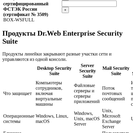
сертифицированный
ФСТЭК России
+
(сертификат № 3509)
BOX-WSFULL
Продукты Dr.Web Enterprise Security
Suite
Продукты линейки закрывают разные участки сети и
управляются из одной консоли.
Server
Desktop Security
Mail Security
Security
Suite
Suite
Suite
Компьютеры
Файловые
сотрудников,
Поток
серверы и
Что защищает
включая
почтовых
серверы
виртуальные
сообщений
приложений
машины
Unix,
Windows,
Операционные
Windows, Linux,
Microsoft
Unix, macOS
системы
macOS
Exchange
Server
Server