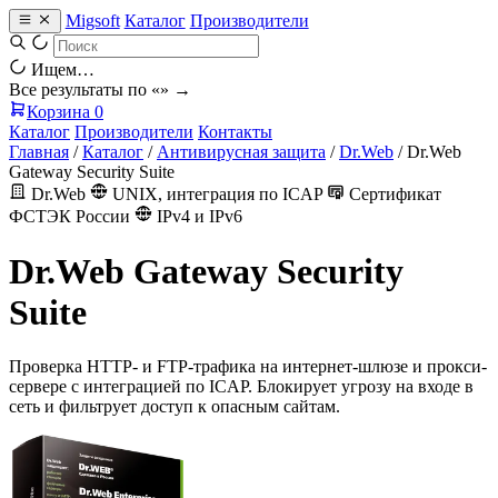
Migsoft
Каталог
Производители
Ищем…
Все результаты по «
» →
Корзина
0
Каталог
Производители
Контакты
Главная
/
Каталог
/
Антивирусная защита
/
Dr.Web
/
Dr.Web
Gateway Security Suite
Dr.Web
UNIX, интеграция по ICAP
Сертификат
ФСТЭК России
IPv4 и IPv6
Dr.Web Gateway Security
Suite
Проверка HTTP- и FTP-трафика на интернет-шлюзе и прокси-
сервере с интеграцией по ICAP. Блокирует угрозу на входе в
сеть и фильтрует доступ к опасным сайтам.