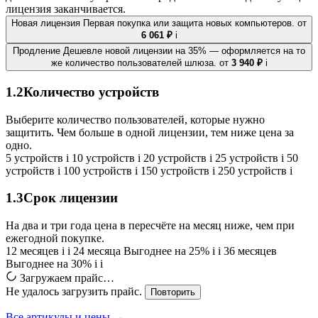
лицензия заканчивается.
Новая лицензия
Первая покупка или защита новых компьютеров.
от
6 061 ₽
i
Продление
Дешевле новой лицензии на 35% — оформляется на то
же количество пользователей шлюза.
от
3 940 ₽
i
1.2
Количество устройств
Выберите количество пользователей, которые нужно
защитить. Чем больше в одной лицензии, тем ниже цена за
одно.
5 устройств
i
10 устройств
i
20 устройств
i
25 устройств
i
50
устройств
i
100 устройств
i
150 устройств
i
250 устройств
i
1.3
Срок лицензии
На два и три года цена в пересчёте на месяц ниже, чем при
ежегодной покупке.
12 месяцев
i
i
24 месяца
Выгоднее на 25%
i
i
36 месяцев
Выгоднее на 30%
i
i
Загружаем прайс…
Не удалось загрузить прайс.
Повторить
Все артикулы и цены →