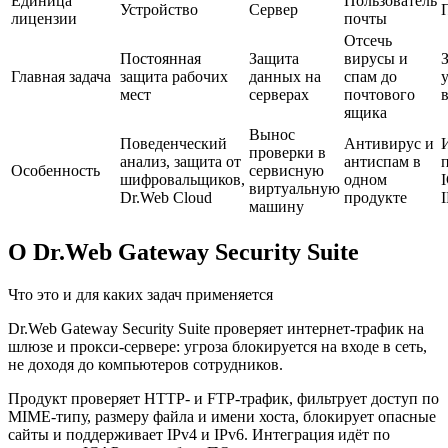
Единица
Пользователь
Устройство
Сервер
лицензии
почты
Отсечь
Постоянная
Защита
вирусы и
Главная задача
защита рабочих
данных на
спам до
мест
серверах
почтового
в
ящика
Вынос
Поведенческий
Антивирус и
проверки в
анализ, защита от
антиспам в
Особенность
сервисную
шифровальщиков,
одном
виртуальную
Dr.Web Cloud
продукте
машину
О Dr.Web Gateway Security Suite
Что это и для каких задач применяется
Dr.Web Gateway Security Suite проверяет интернет-трафик на
шлюзе и прокси-сервере: угроза блокируется на входе в сеть,
не доходя до компьютеров сотрудников.
Продукт проверяет HTTP- и FTP-трафик, фильтрует доступ по
MIME-типу, размеру файла и имени хоста, блокирует опасные
сайты и поддерживает IPv4 и IPv6. Интеграция идёт по