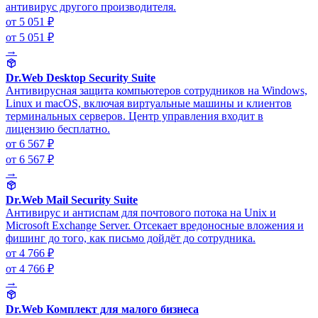
антивирус другого производителя.
от 5 051 ₽
от 5 051 ₽
→
Dr.Web Desktop Security Suite
Антивирусная защита компьютеров сотрудников на Windows,
Linux и macOS, включая виртуальные машины и клиентов
терминальных серверов. Центр управления входит в
лицензию бесплатно.
от 6 567 ₽
от 6 567 ₽
→
Dr.Web Mail Security Suite
Антивирус и антиспам для почтового потока на Unix и
Microsoft Exchange Server. Отсекает вредоносные вложения и
фишинг до того, как письмо дойдёт до сотрудника.
от 4 766 ₽
от 4 766 ₽
→
Dr.Web Комплект для малого бизнеса