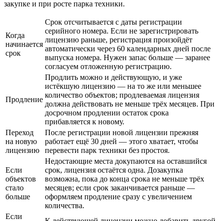
закупке и при росте парка техники.
Срок отсчитывается с даты регистрации
серийного номера. Если не зарегистрировать
Когда
лицензию раньше, регистрация произойдёт
начинается
автоматически через 60 календарных дней после
срок
выпуска номера. Нужен запас больше — заранее
согласуем отложенную регистрацию.
Продлить можно и действующую, и уже
истёкшую лицензию — на то же или меньшее
количество объектов; продлеваемая лицензия
Продление
должна действовать не меньше трёх месяцев. При
досрочном продлении остаток срока
прибавляется к новому.
Переход
После регистрации новой лицензии прежняя
на новую
работает ещё 30 дней — этого хватает, чтобы
лицензию
перевести парк техники без простоя.
Недостающие места докупаются на оставшийся
Если
срок, лицензия остаётся одна. Дозакупка
объектов
возможна, пока до конца срока не меньше трёх
стало
месяцев; если срок заканчивается раньше —
больше
оформляем продление сразу с увеличением
количества.
Если
К действующей лицензии можно добавить другой