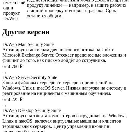
нужен ещё
продукт линейки — например, к защите рабочих
один
станций проверку почтового трафика. Срок
продукт
останется общим.
Dr.Web
Другие версии
Dr.Web Mail Security Suite
Антивирус и антиспам для почтового потока на Unix и
Microsoft Exchange Server. Отсекает вредоносные вложения и
фишинг до того, как письмо дойдёт до сотрудника.
от 4 766 ₽
→
Dr.Web Server Security Suite
Защита файловых серверов и серверов приложений на
Windows, Unix и macOS Server. Низкая нагрузка на систему и
реагирование на инциденты с машинным обучением.
от 4 225 ₽
→
Dr.Web Desktop Security Suite
Антивирусная защита компьютеров сотрудников на Windows,
Linux и macOS, включая виртуальные машины и клиентов
терминальных серверов. Центр управления входит в
лицензию бесплатно.