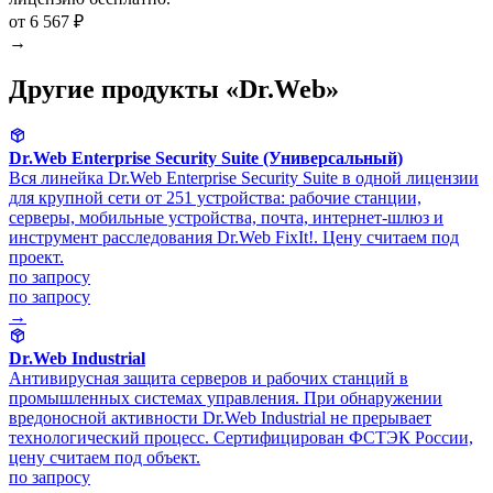
от 6 567 ₽
→
Другие продукты «Dr.Web»
Dr.Web Enterprise Security Suite (Универсальный)
Вся линейка Dr.Web Enterprise Security Suite в одной лицензии
для крупной сети от 251 устройства: рабочие станции,
серверы, мобильные устройства, почта, интернет-шлюз и
инструмент расследования Dr.Web FixIt!. Цену считаем под
проект.
по запросу
по запросу
→
Dr.Web Industrial
Антивирусная защита серверов и рабочих станций в
промышленных системах управления. При обнаружении
вредоносной активности Dr.Web Industrial не прерывает
технологический процесс. Сертифицирован ФСТЭК России,
цену считаем под объект.
по запросу