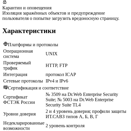
Карантин и оповещения
Изоляция заражённых объектов и предупреждение
пользователя о попытке загрузить вредоносную страницу.
Характеристики
Платформы и протоколы
Операционная
UNIX
система
Проверяемый
HTTP, FTP
трафик
Интеграция
протокол ICAP
Сетевые протоколы
IPv4 и IPv6
Сертификация и соответствие
№ 3509 на Dr.Web Enterprise Security
Сертификат
Suite; № 5003 на Dr.Web Enterprise
ФСТЭК России
Security Suite TL4
2 и 4 уровень доверия; профили защиты
Уровни доверия
ИТ.САВЗ типов А, Б, В, Г
Недекларированные
2 уровень контроля
возможности