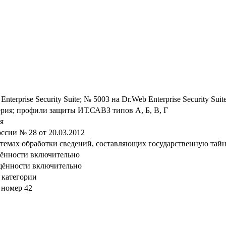
nterprise Security Suite; № 5003 на Dr.Web Enterprise Security Sui
ерия; профили защиты ИТ.САВЗ типов А, Б, В, Г
я
сии № 28 от 20.03.2012
стемах обработки сведений, составляющих государственную тай
щённости включительно
щённости включительно
 категории
 номер 42