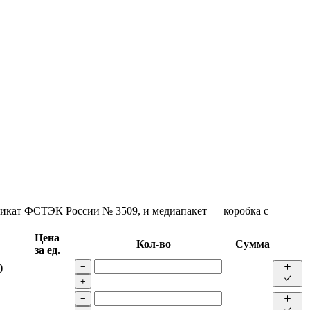
фикат ФСТЭК России № 3509, и медиапакет — коробка с
Цена
Кол-во
Сумма
за ед.
)
−
+
−