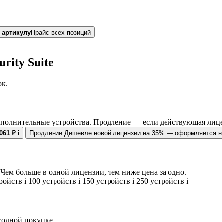
 артикулу
Прайс всех позиций
rity Suite
ок.
ополнительные устройства. Продление — если действующая лице
 061 ₽
i
Продление
Дешевле новой лицензии на 35% — оформляется на
Чем больше в одной лицензии, тем ниже цена за одно.
тройств
i
100 устройств
i
150 устройств
i
250 устройств
i
егодной покупке.