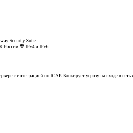
way Security Suite
К России
IPv4 и IPv6
вере с интеграцией по ICAP. Блокирует угрозу на входе в сеть 