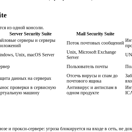
ite
ся из одной консоли.
Server Security Suite
Mail Security Suite
йловые серверы и серверы
Ин
Поток почтовых сообщений
риложений
про
Unix, Microsoft Exchange
ndows, Unix, macOS Server
UN
Server
ервер
Пользователь почты
По
Отсечь вирусы и спам до
Заб
щита данных на серверах
почтового ящика
вхо
нос проверки в сервисную
Антивирус и антиспам в
Ин
иртуальную машину
одном продукте
ICA
юзе и прокси-сервере: угроза блокируется на входе в сеть, не д