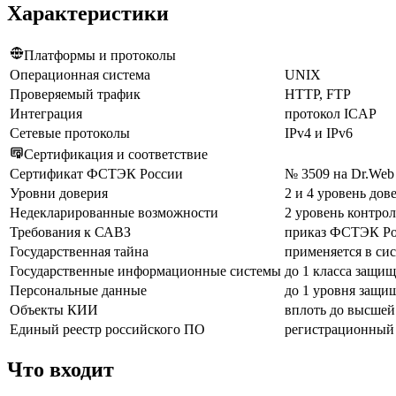
Характеристики
Платформы и протоколы
Операционная система
UNIX
Проверяемый трафик
HTTP, FTP
Интеграция
протокол ICAP
Сетевые протоколы
IPv4 и IPv6
Сертификация и соответствие
Сертификат ФСТЭК России
№ 3509 на Dr.Web E
Уровни доверия
2 и 4 уровень дов
Недекларированные возможности
2 уровень контрол
Требования к САВЗ
приказ ФСТЭК Рос
Государственная тайна
применяется в си
Государственные информационные системы
до 1 класса защи
Персональные данные
до 1 уровня защи
Объекты КИИ
вплоть до высшей
Единый реестр российского ПО
регистрационный
Что входит