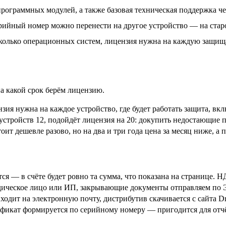
ограммных модулей, а также базовая техническая поддержка чер
ерийный номер можно перенести на другое устройство — на стар
сколько операционных систем, лицензия нужна на каждую защищ
а какой срок берём лицензию.
зия нужна на каждое устройство, где будет работать защита, в
устройств 12, подойдёт лицензия на 20: докупить недостающие по
тоит дешевле разово, но на два и три года цена за месяц ниже, а 
я — в счёте будет ровно та сумма, что показана на странице. Н
дическое лицо или ИП, закрывающие документы отправляем по 
одит на электронную почту, дистрибутив скачивается с сайта D
икат формируется по серийному номеру — пригодится для отчё