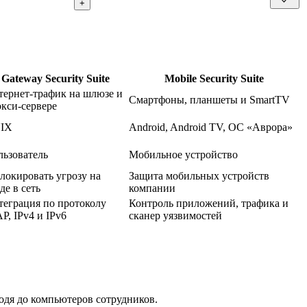
+
Gateway Security Suite
Mobile Security Suite
тернет-трафик на шлюзе и
Смартфоны, планшеты и SmartTV
кси-сервере
IX
Android, Android TV, ОС «Аврора»
льзователь
Мобильное устройство
локировать угрозу на
Защита мобильных устройств
де в сеть
компании
теграция по протоколу
Контроль приложений, трафика и
P, IPv4 и IPv6
сканер уязвимостей
оходя до компьютеров сотрудников.