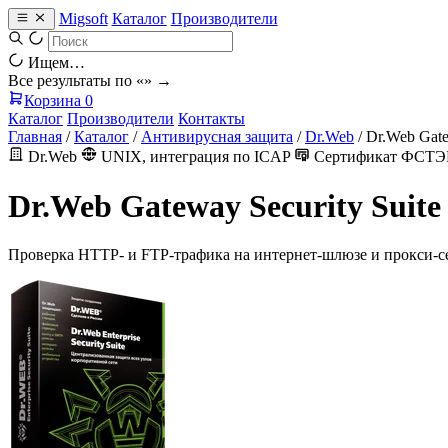
Migsoft
Каталог
Производители
Ищем…
Все результаты по «
» →
Корзина
0
Каталог
Производители
Контакты
Главная
/
Каталог
/
Антивирусная защита
/
Dr.Web
/
Dr.Web Gate
Dr.Web
UNIX, интеграция по ICAP
Сертификат ФСТЭ
Dr.Web Gateway Security Suite
Проверка HTTP- и FTP-трафика на интернет-шлюзе и прокси-сер