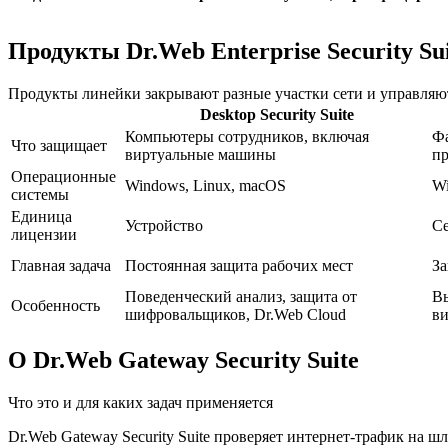
Продукты Dr.Web Enterprise Security Su
Продукты линейки закрывают разные участки сети и управляют
Desktop Security Suite
Компьютеры сотрудников, включая
Фа
Что защищает
виртуальные машины
п
Операционные
Windows, Linux, macOS
Wi
системы
Единица
Устройство
С
лицензии
Главная задача
Постоянная защита рабочих мест
За
Поведенческий анализ, защита от
Вы
Особенность
шифровальщиков, Dr.Web Cloud
в
О Dr.Web Gateway Security Suite
Что это и для каких задач применяется
Dr.Web Gateway Security Suite проверяет интернет-трафик на шл