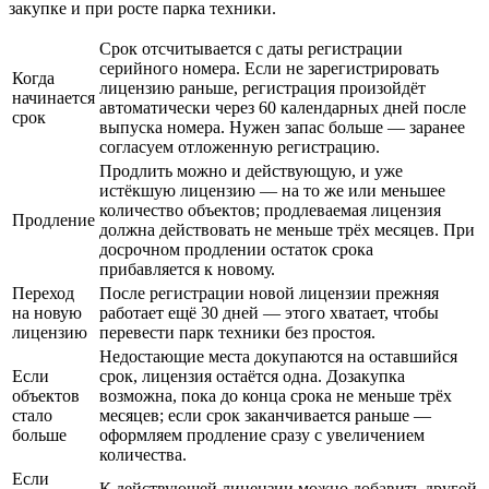
закупке и при росте парка техники.
Срок отсчитывается с даты регистрации
серийного номера. Если не зарегистрировать
Когда
лицензию раньше, регистрация произойдёт
начинается
автоматически через 60 календарных дней после
срок
выпуска номера. Нужен запас больше — заранее
согласуем отложенную регистрацию.
Продлить можно и действующую, и уже
истёкшую лицензию — на то же или меньшее
количество объектов; продлеваемая лицензия
Продление
должна действовать не меньше трёх месяцев. При
досрочном продлении остаток срока
прибавляется к новому.
Переход
После регистрации новой лицензии прежняя
на новую
работает ещё 30 дней — этого хватает, чтобы
лицензию
перевести парк техники без простоя.
Недостающие места докупаются на оставшийся
Если
срок, лицензия остаётся одна. Дозакупка
объектов
возможна, пока до конца срока не меньше трёх
стало
месяцев; если срок заканчивается раньше —
больше
оформляем продление сразу с увеличением
количества.
Если
К действующей лицензии можно добавить другой