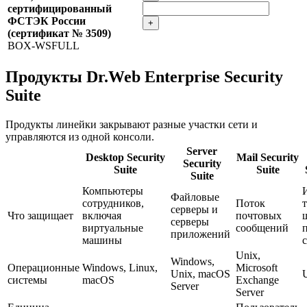
сертифицированный
ФСТЭК России
+
(сертификат № 3509)
BOX-WSFULL
Продукты Dr.Web Enterprise Security
Suite
Продукты линейки закрывают разные участки сети и
управляются из одной консоли.
Server
Desktop Security
Mail Security
Security
Suite
Suite
Suite
Компьютеры
Файловые
сотрудников,
Поток
серверы и
Что защищает
включая
почтовых
серверы
виртуальные
сообщений
приложений
машины
Unix,
Windows,
Операционные
Windows, Linux,
Microsoft
Unix, macOS
системы
macOS
Exchange
Server
Server