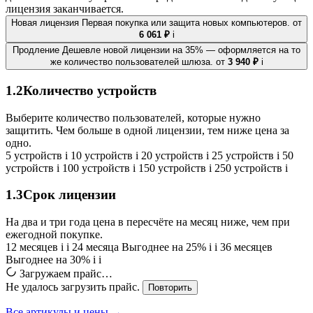
лицензия заканчивается.
Новая лицензия
Первая покупка или защита новых компьютеров.
от
6 061 ₽
i
Продление
Дешевле новой лицензии на 35% — оформляется на то
же количество пользователей шлюза.
от
3 940 ₽
i
1.2
Количество устройств
Выберите количество пользователей, которые нужно
защитить. Чем больше в одной лицензии, тем ниже цена за
одно.
5 устройств
i
10 устройств
i
20 устройств
i
25 устройств
i
50
устройств
i
100 устройств
i
150 устройств
i
250 устройств
i
1.3
Срок лицензии
На два и три года цена в пересчёте на месяц ниже, чем при
ежегодной покупке.
12 месяцев
i
i
24 месяца
Выгоднее на 25%
i
i
36 месяцев
Выгоднее на 30%
i
i
Загружаем прайс…
Не удалось загрузить прайс.
Повторить
Все артикулы и цены →