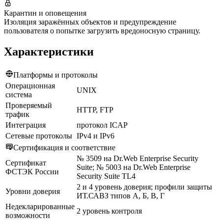
Карантин и оповещения
Изоляция заражённых объектов и предупреждение
пользователя о попытке загрузить вредоносную страницу.
Характеристики
Платформы и протоколы
Операционная
UNIX
система
Проверяемый
HTTP, FTP
трафик
Интеграция
протокол ICAP
Сетевые протоколы
IPv4 и IPv6
Сертификация и соответствие
№ 3509 на Dr.Web Enterprise Security
Сертификат
Suite; № 5003 на Dr.Web Enterprise
ФСТЭК России
Security Suite TL4
2 и 4 уровень доверия; профили защиты
Уровни доверия
ИТ.САВЗ типов А, Б, В, Г
Недекларированные
2 уровень контроля
возможности