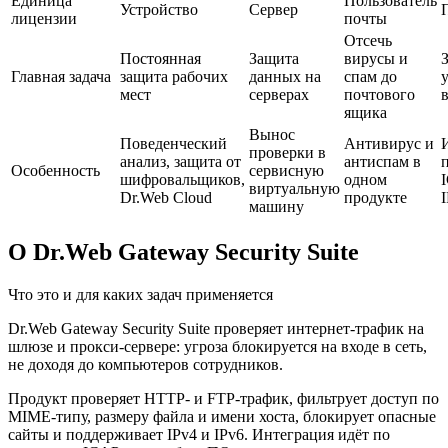
Единица
Пользователь
Устройство
Сервер
лицензии
почты
Отсечь
Постоянная
Защита
вирусы и
Главная задача
защита рабочих
данных на
спам до
мест
серверах
почтового
в
ящика
Вынос
Поведенческий
Антивирус и
проверки в
анализ, защита от
антиспам в
Особенность
сервисную
шифровальщиков,
одном
виртуальную
Dr.Web Cloud
продукте
машину
О Dr.Web Gateway Security Suite
Что это и для каких задач применяется
Dr.Web Gateway Security Suite проверяет интернет-трафик на
шлюзе и прокси-сервере: угроза блокируется на входе в сеть,
не доходя до компьютеров сотрудников.
Продукт проверяет HTTP- и FTP-трафик, фильтрует доступ по
MIME-типу, размеру файла и имени хоста, блокирует опасные
сайты и поддерживает IPv4 и IPv6. Интеграция идёт по