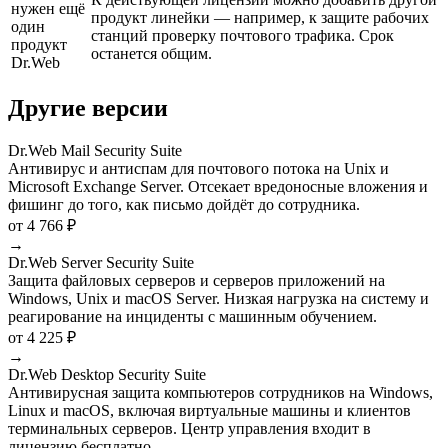
нужен ещё
продукт линейки — например, к защите рабочих
один
станций проверку почтового трафика. Срок
продукт
останется общим.
Dr.Web
Другие версии
Dr.Web Mail Security Suite
Антивирус и антиспам для почтового потока на Unix и
Microsoft Exchange Server. Отсекает вредоносные вложения и
фишинг до того, как письмо дойдёт до сотрудника.
от 4 766 ₽
→
Dr.Web Server Security Suite
Защита файловых серверов и серверов приложений на
Windows, Unix и macOS Server. Низкая нагрузка на систему и
реагирование на инциденты с машинным обучением.
от 4 225 ₽
→
Dr.Web Desktop Security Suite
Антивирусная защита компьютеров сотрудников на Windows,
Linux и macOS, включая виртуальные машины и клиентов
терминальных серверов. Центр управления входит в
лицензию бесплатно.