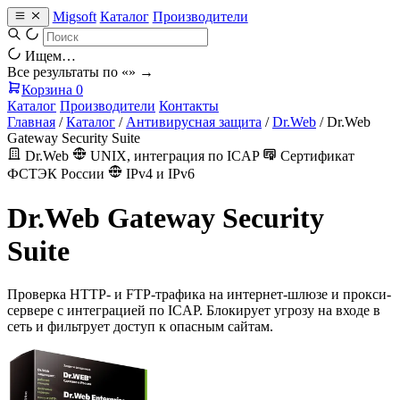
Migsoft
Каталог
Производители
Ищем…
Все результаты по «
» →
Корзина
0
Каталог
Производители
Контакты
Главная
/
Каталог
/
Антивирусная защита
/
Dr.Web
/
Dr.Web
Gateway Security Suite
Dr.Web
UNIX, интеграция по ICAP
Сертификат
ФСТЭК России
IPv4 и IPv6
Dr.Web Gateway Security
Suite
Проверка HTTP- и FTP-трафика на интернет-шлюзе и прокси-
сервере с интеграцией по ICAP. Блокирует угрозу на входе в
сеть и фильтрует доступ к опасным сайтам.