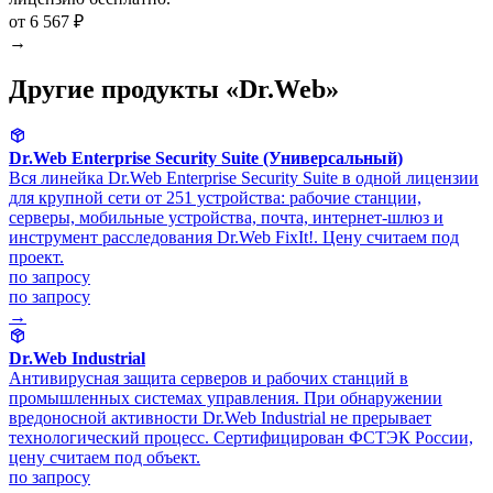
от 6 567 ₽
→
Другие продукты «Dr.Web»
Dr.Web Enterprise Security Suite (Универсальный)
Вся линейка Dr.Web Enterprise Security Suite в одной лицензии
для крупной сети от 251 устройства: рабочие станции,
серверы, мобильные устройства, почта, интернет-шлюз и
инструмент расследования Dr.Web FixIt!. Цену считаем под
проект.
по запросу
по запросу
→
Dr.Web Industrial
Антивирусная защита серверов и рабочих станций в
промышленных системах управления. При обнаружении
вредоносной активности Dr.Web Industrial не прерывает
технологический процесс. Сертифицирован ФСТЭК России,
цену считаем под объект.
по запросу