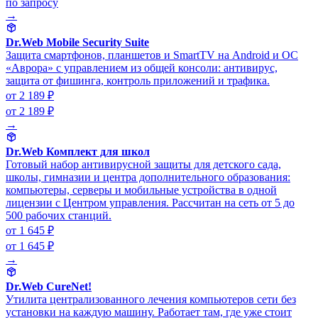
по запросу
→
Dr.Web Mobile Security Suite
Защита смартфонов, планшетов и SmartTV на Android и ОС
«Аврора» с управлением из общей консоли: антивирус,
защита от фишинга, контроль приложений и трафика.
от 2 189 ₽
от 2 189 ₽
→
Dr.Web Комплект для школ
Готовый набор антивирусной защиты для детского сада,
школы, гимназии и центра дополнительного образования:
компьютеры, серверы и мобильные устройства в одной
лицензии с Центром управления. Рассчитан на сеть от 5 до
500 рабочих станций.
от 1 645 ₽
от 1 645 ₽
→
Dr.Web CureNet!
Утилита централизованного лечения компьютеров сети без
установки на каждую машину. Работает там, где уже стоит