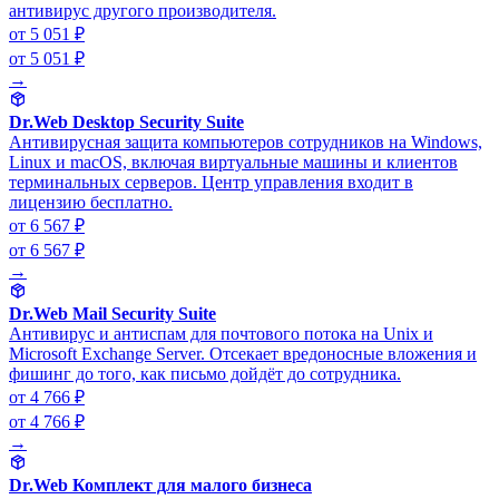
антивирус другого производителя.
от 5 051 ₽
от 5 051 ₽
→
Dr.Web Desktop Security Suite
Антивирусная защита компьютеров сотрудников на Windows,
Linux и macOS, включая виртуальные машины и клиентов
терминальных серверов. Центр управления входит в
лицензию бесплатно.
от 6 567 ₽
от 6 567 ₽
→
Dr.Web Mail Security Suite
Антивирус и антиспам для почтового потока на Unix и
Microsoft Exchange Server. Отсекает вредоносные вложения и
фишинг до того, как письмо дойдёт до сотрудника.
от 4 766 ₽
от 4 766 ₽
→
Dr.Web Комплект для малого бизнеса