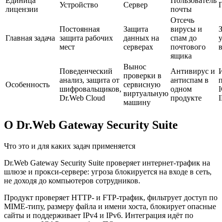
Единица
Пользователь
Устройство
Сервер
лицензии
почты
Отсечь
Постоянная
Защита
вирусы и
Главная задача
защита рабочих
данных на
спам до
мест
серверах
почтового
в
ящика
Вынос
Поведенческий
Антивирус и
проверки в
анализ, защита от
антиспам в
Особенность
сервисную
шифровальщиков,
одном
виртуальную
Dr.Web Cloud
продукте
машину
О Dr.Web Gateway Security Suite
Что это и для каких задач применяется
Dr.Web Gateway Security Suite проверяет интернет-трафик на
шлюзе и прокси-сервере: угроза блокируется на входе в сеть,
не доходя до компьютеров сотрудников.
Продукт проверяет HTTP- и FTP-трафик, фильтрует доступ по
MIME-типу, размеру файла и имени хоста, блокирует опасные
сайты и поддерживает IPv4 и IPv6. Интеграция идёт по