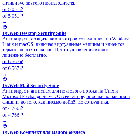
антивирус другого производителя.
от 5 051 ₽
от 5 051 ₽
→
Dr.Web Desktop Security Suite
Антивирусная защита компьютеров сотрудников на Windows,
Linux и macOS, включая виртуальные машины и клиентов
терминальных серверов. Центр управления входит в
лицензию бесплатно.
от 6 567 ₽
от 6 567 ₽
→
Dr.Web Mail Security Suite
Антивирус и антиспам для почтового потока на Unix и
Microsoft Exchange Server. Отсекает вредоносные вложения и
фишинг до того, как письмо дойдёт до сотрудника.
от 4 766 ₽
от 4 766 ₽
→
Dr.Web Комплект для малого бизнеса