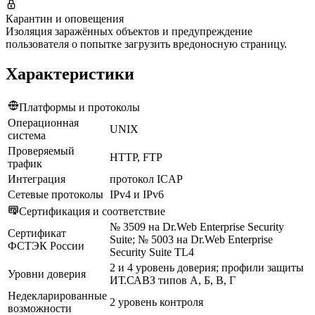
Карантин и оповещения
Изоляция заражённых объектов и предупреждение
пользователя о попытке загрузить вредоносную страницу.
Характеристики
Платформы и протоколы
Операционная
UNIX
система
Проверяемый
HTTP, FTP
трафик
Интеграция
протокол ICAP
Сетевые протоколы
IPv4 и IPv6
Сертификация и соответствие
№ 3509 на Dr.Web Enterprise Security
Сертификат
Suite; № 5003 на Dr.Web Enterprise
ФСТЭК России
Security Suite TL4
2 и 4 уровень доверия; профили защиты
Уровни доверия
ИТ.САВЗ типов А, Б, В, Г
Недекларированные
2 уровень контроля
возможности