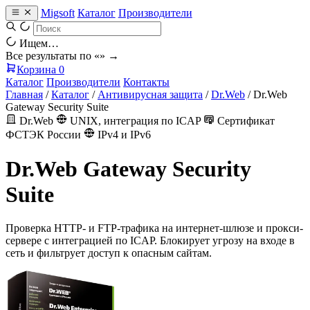
Migsoft
Каталог
Производители
Ищем…
Все результаты по «
» →
Корзина
0
Каталог
Производители
Контакты
Главная
/
Каталог
/
Антивирусная защита
/
Dr.Web
/
Dr.Web
Gateway Security Suite
Dr.Web
UNIX, интеграция по ICAP
Сертификат
ФСТЭК России
IPv4 и IPv6
Dr.Web Gateway Security
Suite
Проверка HTTP- и FTP-трафика на интернет-шлюзе и прокси-
сервере с интеграцией по ICAP. Блокирует угрозу на входе в
сеть и фильтрует доступ к опасным сайтам.