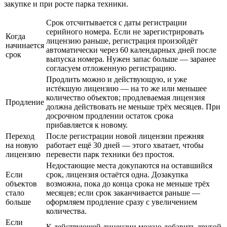
закупке и при росте парка техники.
Срок отсчитывается с даты регистрации
серийного номера. Если не зарегистрировать
Когда
лицензию раньше, регистрация произойдёт
начинается
автоматически через 60 календарных дней после
срок
выпуска номера. Нужен запас больше — заранее
согласуем отложенную регистрацию.
Продлить можно и действующую, и уже
истёкшую лицензию — на то же или меньшее
количество объектов; продлеваемая лицензия
Продление
должна действовать не меньше трёх месяцев. При
досрочном продлении остаток срока
прибавляется к новому.
Переход
После регистрации новой лицензии прежняя
на новую
работает ещё 30 дней — этого хватает, чтобы
лицензию
перевести парк техники без простоя.
Недостающие места докупаются на оставшийся
Если
срок, лицензия остаётся одна. Дозакупка
объектов
возможна, пока до конца срока не меньше трёх
стало
месяцев; если срок заканчивается раньше —
больше
оформляем продление сразу с увеличением
количества.
Если
К действующей лицензии можно добавить другой