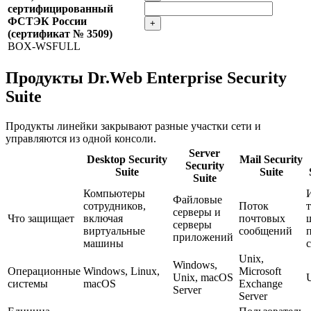
сертифицированный
ФСТЭК России
+
(сертификат № 3509)
BOX-WSFULL
Продукты Dr.Web Enterprise Security
Suite
Продукты линейки закрывают разные участки сети и
управляются из одной консоли.
Server
Desktop Security
Mail Security
Security
Suite
Suite
Suite
Компьютеры
Файловые
сотрудников,
Поток
серверы и
Что защищает
включая
почтовых
серверы
виртуальные
сообщений
приложений
машины
Unix,
Windows,
Операционные
Windows, Linux,
Microsoft
Unix, macOS
системы
macOS
Exchange
Server
Server