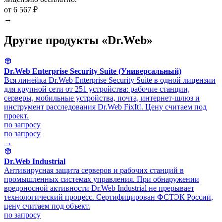
от 6 567 ₽
→
Другие продукты «Dr.Web»
Dr.Web Enterprise Security Suite (Универсальный)
Вся линейка Dr.Web Enterprise Security Suite в одной лицензии
для крупной сети от 251 устройства: рабочие станции,
серверы, мобильные устройства, почта, интернет-шлюз и
инструмент расследования Dr.Web FixIt!. Цену считаем под
проект.
по запросу
по запросу
→
Dr.Web Industrial
Антивирусная защита серверов и рабочих станций в
промышленных системах управления. При обнаружении
вредоносной активности Dr.Web Industrial не прерывает
технологический процесс. Сертифицирован ФСТЭК России,
цену считаем под объект.
по запросу