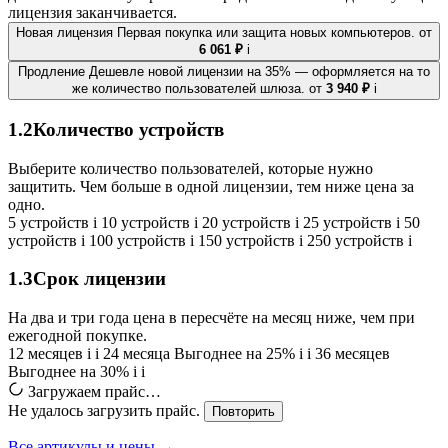
лицензия заканчивается.
Новая лицензия
Первая покупка или защита новых компьютеров.
от
6 061 ₽
i
Продление
Дешевле новой лицензии на 35% — оформляется на то
же количество пользователей шлюза.
от
3 940 ₽
i
1.2
Количество устройств
Выберите количество пользователей, которые нужно
защитить. Чем больше в одной лицензии, тем ниже цена за
одно.
5 устройств
i
10 устройств
i
20 устройств
i
25 устройств
i
50
устройств
i
100 устройств
i
150 устройств
i
250 устройств
i
1.3
Срок лицензии
На два и три года цена в пересчёте на месяц ниже, чем при
ежегодной покупке.
12 месяцев
i
i
24 месяца
Выгоднее на 25%
i
i
36 месяцев
Выгоднее на 30%
i
i
Загружаем прайс…
Не удалось загрузить прайс.
Повторить
Все артикулы и цены →