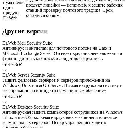
нужен ещё
продукт линейки — например, к защите рабочих
один
станций проверку почтового трафика. Срок
продукт
останется общим.
Dr.Web
Другие версии
Dr.Web Mail Security Suite
Антивирус и антиспам для почтового потока на Unix и
Microsoft Exchange Server. Отсекает вредоносные вложения и
фишинг до того, как письмо дойдёт до сотрудника.
от 4 766 ₽
→
Dr.Web Server Security Suite
Защита файловых серверов и серверов приложений на
Windows, Unix и macOS Server. Низкая нагрузка на систему и
реагирование на инциденты с машинным обучением.
от 4 225 ₽
→
Dr.Web Desktop Security Suite
Антивирусная защита компьютеров сотрудников на Windows,
Linux и macOS, включая виртуальные машины и клиентов
терминальных серверов. Центр управления входит в
лицензию бесплатно.