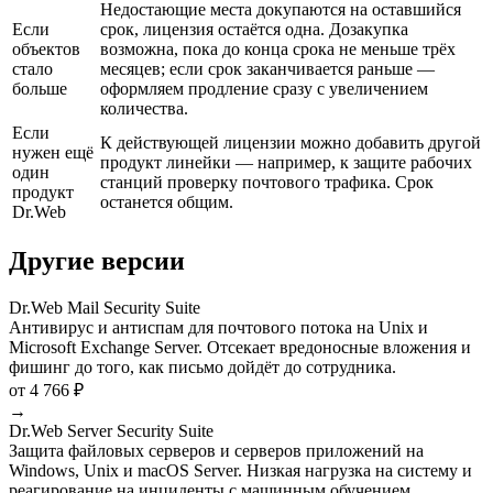
Недостающие места докупаются на оставшийся
Если
срок, лицензия остаётся одна. Дозакупка
объектов
возможна, пока до конца срока не меньше трёх
стало
месяцев; если срок заканчивается раньше —
больше
оформляем продление сразу с увеличением
количества.
Если
К действующей лицензии можно добавить другой
нужен ещё
продукт линейки — например, к защите рабочих
один
станций проверку почтового трафика. Срок
продукт
останется общим.
Dr.Web
Другие версии
Dr.Web Mail Security Suite
Антивирус и антиспам для почтового потока на Unix и
Microsoft Exchange Server. Отсекает вредоносные вложения и
фишинг до того, как письмо дойдёт до сотрудника.
от 4 766 ₽
→
Dr.Web Server Security Suite
Защита файловых серверов и серверов приложений на
Windows, Unix и macOS Server. Низкая нагрузка на систему и
реагирование на инциденты с машинным обучением.