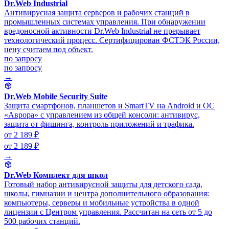
Dr.Web Industrial
Антивирусная защита серверов и рабочих станций в
промышленных системах управления. При обнаружении
вредоносной активности Dr.Web Industrial не прерывает
технологический процесс. Сертифицирован ФСТЭК России,
цену считаем под объект.
по запросу
по запросу
→
Dr.Web Mobile Security Suite
Защита смартфонов, планшетов и SmartTV на Android и ОС
«Аврора» с управлением из общей консоли: антивирус,
защита от фишинга, контроль приложений и трафика.
от 2 189 ₽
от 2 189 ₽
→
Dr.Web Комплект для школ
Готовый набор антивирусной защиты для детского сада,
школы, гимназии и центра дополнительного образования:
компьютеры, серверы и мобильные устройства в одной
лицензии с Центром управления. Рассчитан на сеть от 5 до
500 рабочих станций.