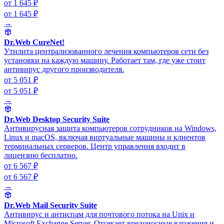
от 1 645 ₽
от 1 645 ₽
→
Dr.Web CureNet!
Утилита централизованного лечения компьютеров сети без
установки на каждую машину. Работает там, где уже стоит
антивирус другого производителя.
от 5 051 ₽
от 5 051 ₽
→
Dr.Web Desktop Security Suite
Антивирусная защита компьютеров сотрудников на Windows,
Linux и macOS, включая виртуальные машины и клиентов
терминальных серверов. Центр управления входит в
лицензию бесплатно.
от 6 567 ₽
от 6 567 ₽
→
Dr.Web Mail Security Suite
Антивирус и антиспам для почтового потока на Unix и
Microsoft Exchange Server. Отсекает вредоносные вложения и