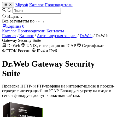
Migsoft
Каталог
Производители
Ищем…
Все результаты по «
» →
Корзина
0
Каталог
Производители
Контакты
Главная
/
Каталог
/
Антивирусная защита
/
Dr.Web
/
Dr.Web
Gateway Security Suite
Dr.Web
UNIX, интеграция по ICAP
Сертификат
ФСТЭК России
IPv4 и IPv6
Dr.Web Gateway Security
Suite
Проверка HTTP- и FTP-трафика на интернет-шлюзе и прокси-
сервере с интеграцией по ICAP. Блокирует угрозу на входе в
сеть и фильтрует доступ к опасным сайтам.