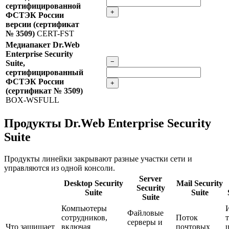
сертифицированной
+
ФСТЭК России
версии (сертификат
№ 3509)
CERT-FST
Медиапакет Dr.Web
Enterprise Security
−
Suite,
сертифицированный
ФСТЭК России
+
(сертификат № 3509)
BOX-WSFULL
Продукты Dr.Web Enterprise Security
Suite
Продукты линейки закрывают разные участки сети и
управляются из одной консоли.
Server
Desktop Security
Mail Security
Security
Suite
Suite
Suite
Компьютеры
Файловые
сотрудников,
Поток
серверы и
Что защищает
включая
почтовых