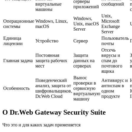
серверы
виртуальные
сообщений
приложений
машины
Unix,
Windows,
Операционные
Windows, Linux,
Microsoft
Unix, macOS
системы
macOS
Exchange
Server
Server
Единица
Пользователь
Устройство
Сервер
лицензии
почты
Отсечь
Постоянная
Защита
вирусы и
Главная задача
защита рабочих
данных на
спам до
мест
серверах
почтового
в
ящика
Вынос
Поведенческий
Антивирус и
проверки в
анализ, защита от
антиспам в
Особенность
сервисную
шифровальщиков,
одном
виртуальную
Dr.Web Cloud
продукте
машину
О Dr.Web Gateway Security Suite
Что это и для каких задач применяется