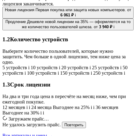
лицензия заканчивается.
Новая лицензия
Первая покупка или защита новых компьютеров.
от
6 061 ₽
i
Продление
Дешевле новой лицензии на 35% — оформляется на то
же количество пользователей шлюза.
от
3 940 ₽
i
1.2
Количество устройств
Выберите количество пользователей, которые нужно
защитить. Чем больше в одной лицензии, тем ниже цена за
одно.
5 устройств
i
10 устройств
i
20 устройств
i
25 устройств
i
50
устройств
i
100 устройств
i
150 устройств
i
250 устройств
i
1.3
Срок лицензии
На два и три года цена в пересчёте на месяц ниже, чем при
ежегодной покупке.
12 месяцев
i
i
24 месяца
Выгоднее на 25%
i
i
36 месяцев
Выгоднее на 30%
i
i
Загружаем прайс…
Не удалось загрузить прайс.
Повторить
Все артикулы и цены →