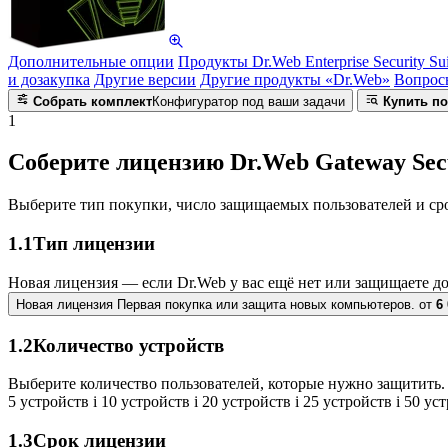
Дополнительные опции
Продукты Dr.Web Enterprise Security Sui
и дозакупка
Другие версии
Другие продукты «Dr.Web»
Вопрос
Собрать комплект
Конфигуратор под ваши задачи
Купить по
1
Соберите лицензию Dr.Web Gateway Secu
Выберите тип покупки, число защищаемых пользователей и ср
1.1
Тип лицензии
Новая лицензия — если Dr.Web у вас ещё нет или защищаете д
Новая лицензия
Первая покупка или защита новых компьютеров.
от
6
1.2
Количество устройств
Выберите количество пользователей, которые нужно защитить. 
5 устройств
i
10 устройств
i
20 устройств
i
25 устройств
i
50 ус
1.3
Срок лицензии