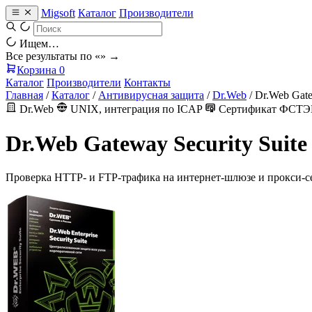
Migsoft
Каталог
Производители
Ищем…
Все результаты по «
» →
Корзина
0
Каталог
Производители
Контакты
Главная
/
Каталог
/
Антивирусная защита
/
Dr.Web
/
Dr.Web Gate
Dr.Web
UNIX, интеграция по ICAP
Сертификат ФСТЭ
Dr.Web Gateway Security Suite
Проверка HTTP- и FTP-трафика на интернет-шлюзе и прокси-сер