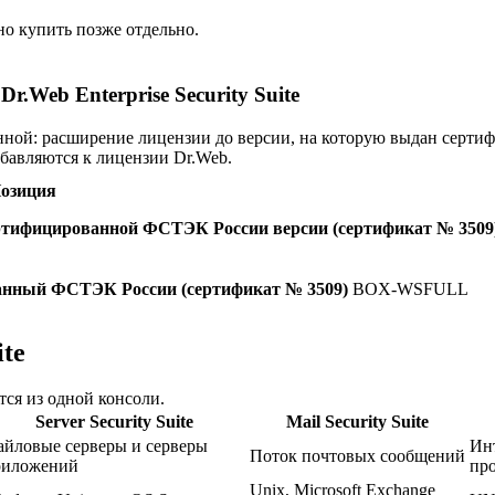
о купить позже отдельно.
Web Enterprise Security Suite
нной: расширение лицензии до версии, на которую выдан серти
бавляются к лицензии Dr.Web.
озиция
 сертифицированной ФСТЭК России версии (сертификат № 3509
ованный ФСТЭК России (сертификат № 3509)
BOX-WSFULL
ite
ся из одной консоли.
Server Security Suite
Mail Security Suite
йловые серверы и серверы
Ин
Поток почтовых сообщений
риложений
про
Unix, Microsoft Exchange