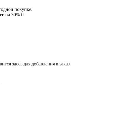
егодной покупке.
ее на 30%
i
i
тся здесь для добавления в заказ.
.