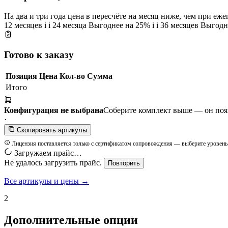
На два и три года цена в пересчёте на месяц ниже, чем при еж
12 месяцев
i
i
24 месяца
Выгоднее на 25%
i
i
36 месяцев
Выгодн
Готово к заказу
Позиция
Цена
Кол-во
Сумма
Итого
Конфигурация не выбрана
Соберите комплект выше — он появи
·
Скопировать артикулы
Лицензия поставляется только с сертификатом сопровождения — выберите уровень
Загружаем прайс…
Не удалось загрузить прайс.
Повторить
Все артикулы и цены →
2
Дополнительные опции