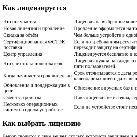
Как лицензируется
Что покупается
Лицензия на выбранное колич
Новая лицензия и продление
Продление оформляется на то
Скидка за объём
Чем больше устройств в одной
Сертифицированная ФСТЭК
Если по требованиям регулят
поставка
переводит защиту на сертиф
Центр управления
Лицензируется бесплатно и вх
Лицензия нужна на каждого п
Что считать за пользователя
пяти пользователей.
Срок отсчитывается с даты р
Когда начинается срок лицензии
календарных дней с даты вып
Обновления и поддержка уже в
Обновление вирусных баз и пр
цене
Смена устройства
Пока лицензия не истекла, с
Несколько операционных
Если на устройстве стоит не
систем на одном устройстве
Как выбрать лицензию
Выбор сводится к двум вещам: сколько устройств защищаем и н