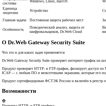
Windows, Linux, macOS
Wi
системы
Единица
Устройство
С
лицензии
Главная задача
Постоянная защита рабочих мест
За
Поведенческий анализ, защита от
Вы
Особенность
шифровальщиков, Dr.Web Cloud
в
О Dr.Web Gateway Security Suite
Что это и для каких задач применяется
Dr.Web Gateway Security Suite проверяет интернет-трафик на шл
Продукт проверяет HTTP- и FTP-трафик, фильтрует доступ по M
ICAP — с любым ПО и межсетевыми экранами, которые его п
Продукт сертифицирован ФСТЭК России и включён в реестр о
Возможности
Проверка HTTP- и FTP-трафика