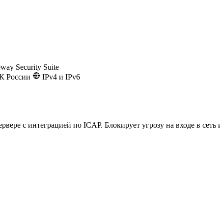
way Security Suite
К России
IPv4 и IPv6
вере с интеграцией по ICAP. Блокирует угрозу на входе в сеть 