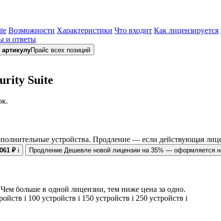
te
Возможности
Характеристики
Что входит
Как лицензируется
ы и ответы
 артикулу
Прайс всех позиций
rity Suite
ок.
ополнительные устройства. Продление — если действующая лице
 061 ₽
i
Продление
Дешевле новой лицензии на 35% — оформляется на
Чем больше в одной лицензии, тем ниже цена за одно.
тройств
i
100 устройств
i
150 устройств
i
250 устройств
i