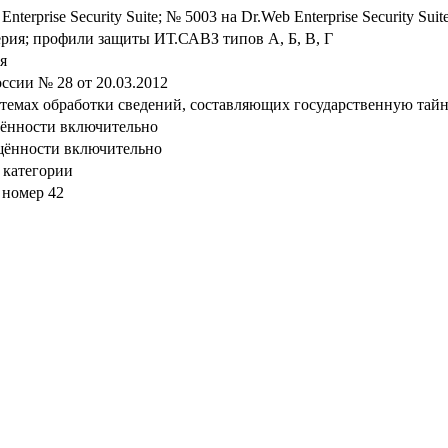
nterprise Security Suite; № 5003 на Dr.Web Enterprise Security Sui
ерия; профили защиты ИТ.САВЗ типов А, Б, В, Г
я
сии № 28 от 20.03.2012
стемах обработки сведений, составляющих государственную тай
щённости включительно
щённости включительно
 категории
 номер 42