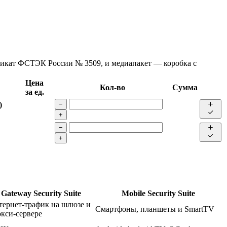
фикат ФСТЭК России № 3509, и медиапакет — коробка с
Цена
Кол-во
Сумма
за ед.
)
−
+
−
+
Gateway Security Suite
Mobile Security Suite
тернет-трафик на шлюзе и
Смартфоны, планшеты и SmartTV
кси-сервере