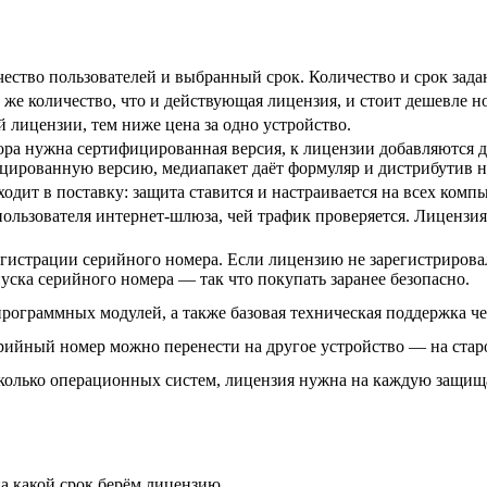
ество пользователей и выбранный срок. Количество и срок задаю
 же количество, что и действующая лицензия, и стоит дешевле н
 лицензии, тем ниже цена за одно устройство.
ора нужна сертифицированная версия, к лицензии добавляются 
ицированную версию, медиапакет даёт формуляр и дистрибутив 
одит в поставку: защита ставится и настраивается на всех комп
ользователя интернет-шлюза, чей трафик проверяется. Лицензия 
егистрации серийного номера. Если лицензию не зарегистрировал
уска серийного номера — так что покупать заранее безопасно.
ограммных модулей, а также базовая техническая поддержка чер
ерийный номер можно перенести на другое устройство — на стар
сколько операционных систем, лицензия нужна на каждую защищ
а какой срок берём лицензию.