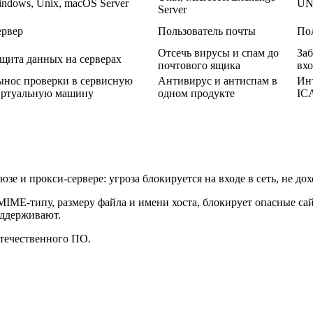
ndows, Unix, macOS Server
UN
Server
ервер
Пользователь почты
По
Отсечь вирусы и спам до
Заб
щита данных на серверах
почтового ящика
вхо
нос проверки в сервисную
Антивирус и антиспам в
Ин
иртуальную машину
одном продукте
ICA
юзе и прокси-сервере: угроза блокируется на входе в сеть, не д
IME-типу, размеру файла и имени хоста, блокирует опасные сай
оддерживают.
течественного ПО.