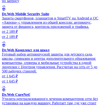
по запросу
→
Dr.Web Mobile Security Suite
Защита смартфонов, планшетов и SmartTV на Android и ОС
«Аврора» с управлением из общей консоли: антивирус,
защита от фишинга, контроль приложений и трафика.
от 2 189 ₽
от 2 189 ₽
→
Dr.Web Комплект для школ
Готовый набор антивирусной защиты для детского сада,
школы, гимназии и центра дополнительного образования:
компьютеры, серверы и мобильные устройства в одной
лицензии с Центром управления. Рассчитан на сеть от 5 до
500 рабочих станций.
от 1 645 ₽
от 1 645 ₽
→
Dr.Web CureNet!
Утилита централизованного лечения компьютеров сети без
установки на каждую машину. Работает там, где уже стоит