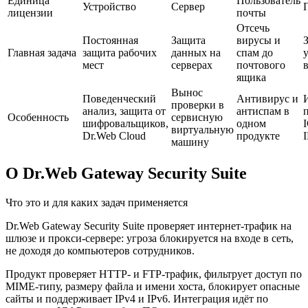
Единица
Пользователь
Устройство
Сервер
лицензии
почты
Отсечь
Постоянная
Защита
вирусы и
Главная задача
защита рабочих
данных на
спам до
мест
серверах
почтового
в
ящика
Вынос
Поведенческий
Антивирус и
проверки в
анализ, защита от
антиспам в
Особенность
сервисную
шифровальщиков,
одном
виртуальную
Dr.Web Cloud
продукте
машину
О Dr.Web Gateway Security Suite
Что это и для каких задач применяется
Dr.Web Gateway Security Suite проверяет интернет-трафик на
шлюзе и прокси-сервере: угроза блокируется на входе в сеть,
не доходя до компьютеров сотрудников.
Продукт проверяет HTTP- и FTP-трафик, фильтрует доступ по
MIME-типу, размеру файла и имени хоста, блокирует опасные
сайты и поддерживает IPv4 и IPv6. Интеграция идёт по