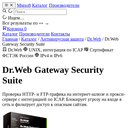
Migsoft
Каталог
Производители
Ищем…
Все результаты по «
» →
Корзина
0
Каталог
Производители
Контакты
Главная
/
Каталог
/
Антивирусная защита
/
Dr.Web
/
Dr.Web
Gateway Security Suite
Dr.Web
UNIX, интеграция по ICAP
Сертификат
ФСТЭК России
IPv4 и IPv6
Dr.Web Gateway Security
Suite
Проверка HTTP- и FTP-трафика на интернет-шлюзе и прокси-
сервере с интеграцией по ICAP. Блокирует угрозу на входе в
сеть и фильтрует доступ к опасным сайтам.