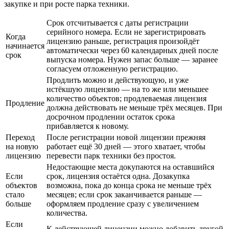
закупке и при росте парка техники.
Срок отсчитывается с даты регистрации
серийного номера. Если не зарегистрировать
Когда
лицензию раньше, регистрация произойдёт
начинается
автоматически через 60 календарных дней после
срок
выпуска номера. Нужен запас больше — заранее
согласуем отложенную регистрацию.
Продлить можно и действующую, и уже
истёкшую лицензию — на то же или меньшее
количество объектов; продлеваемая лицензия
Продление
должна действовать не меньше трёх месяцев. При
досрочном продлении остаток срока
прибавляется к новому.
Переход
После регистрации новой лицензии прежняя
на новую
работает ещё 30 дней — этого хватает, чтобы
лицензию
перевести парк техники без простоя.
Недостающие места докупаются на оставшийся
Если
срок, лицензия остаётся одна. Дозакупка
объектов
возможна, пока до конца срока не меньше трёх
стало
месяцев; если срок заканчивается раньше —
больше
оформляем продление сразу с увеличением
количества.
Если
К действующей лицензии можно добавить другой