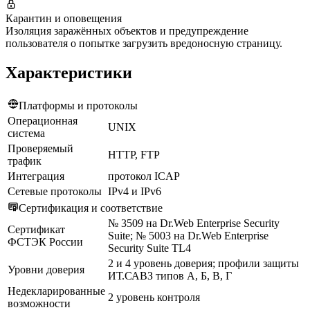
Карантин и оповещения
Изоляция заражённых объектов и предупреждение
пользователя о попытке загрузить вредоносную страницу.
Характеристики
Платформы и протоколы
Операционная
UNIX
система
Проверяемый
HTTP, FTP
трафик
Интеграция
протокол ICAP
Сетевые протоколы
IPv4 и IPv6
Сертификация и соответствие
№ 3509 на Dr.Web Enterprise Security
Сертификат
Suite; № 5003 на Dr.Web Enterprise
ФСТЭК России
Security Suite TL4
2 и 4 уровень доверия; профили защиты
Уровни доверия
ИТ.САВЗ типов А, Б, В, Г
Недекларированные
2 уровень контроля
возможности