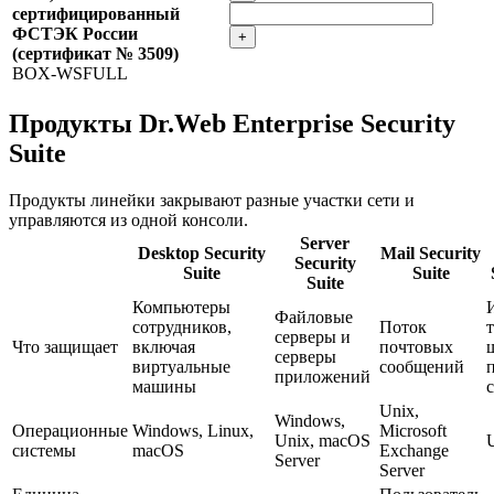
сертифицированный
ФСТЭК России
+
(сертификат № 3509)
BOX-WSFULL
Продукты Dr.Web Enterprise Security
Suite
Продукты линейки закрывают разные участки сети и
управляются из одной консоли.
Server
Desktop Security
Mail Security
Security
Suite
Suite
Suite
Компьютеры
Файловые
сотрудников,
Поток
серверы и
Что защищает
включая
почтовых
серверы
виртуальные
сообщений
приложений
машины
Unix,
Windows,
Операционные
Windows, Linux,
Microsoft
Unix, macOS
системы
macOS
Exchange
Server
Server