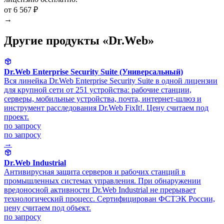
от 6 567 ₽
→
Другие продукты «Dr.Web»
Dr.Web Enterprise Security Suite (Универсальный)
Вся линейка Dr.Web Enterprise Security Suite в одной лицензии
для крупной сети от 251 устройства: рабочие станции,
серверы, мобильные устройства, почта, интернет-шлюз и
инструмент расследования Dr.Web FixIt!. Цену считаем под
проект.
по запросу
по запросу
→
Dr.Web Industrial
Антивирусная защита серверов и рабочих станций в
промышленных системах управления. При обнаружении
вредоносной активности Dr.Web Industrial не прерывает
технологический процесс. Сертифицирован ФСТЭК России,
цену считаем под объект.
по запросу