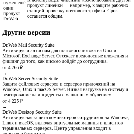
нужен ещё
продукт линейки — например, к защите рабочих
один
станций проверку почтового трафика. Срок
продукт
останется общим.
Dr.Web
Другие версии
Dr.Web Mail Security Suite
Антивирус и антиспам для почтового потока на Unix и
Microsoft Exchange Server. Отсекает вредоносные вложения и
фишинг до того, как письмо дойдёт до сотрудника.
от 4 766 ₽
→
Dr.Web Server Security Suite
Защита файловых серверов и серверов приложений на
Windows, Unix и macOS Server. Низкая нагрузка на систему и
реагирование на инциденты с машинным обучением.
от 4 225 ₽
→
Dr.Web Desktop Security Suite
Антивирусная защита компьютеров сотрудников на Windows,
Linux и macOS, включая виртуальные машины и клиентов
терминальных серверов. Центр управления входит в
лицензию бесплатно.