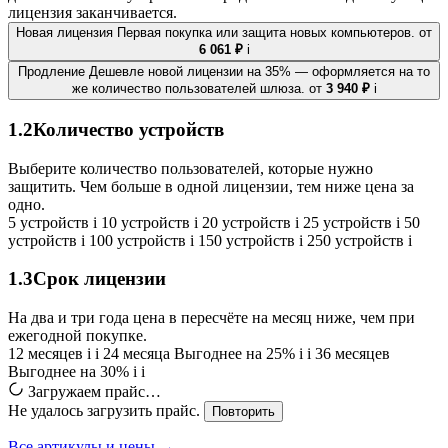
лицензия заканчивается.
Новая лицензия
Первая покупка или защита новых компьютеров.
от
6 061 ₽
i
Продление
Дешевле новой лицензии на 35% — оформляется на то
же количество пользователей шлюза.
от
3 940 ₽
i
1.2
Количество устройств
Выберите количество пользователей, которые нужно
защитить. Чем больше в одной лицензии, тем ниже цена за
одно.
5 устройств
i
10 устройств
i
20 устройств
i
25 устройств
i
50
устройств
i
100 устройств
i
150 устройств
i
250 устройств
i
1.3
Срок лицензии
На два и три года цена в пересчёте на месяц ниже, чем при
ежегодной покупке.
12 месяцев
i
i
24 месяца
Выгоднее на 25%
i
i
36 месяцев
Выгоднее на 30%
i
i
Загружаем прайс…
Не удалось загрузить прайс.
Повторить
Все артикулы и цены →