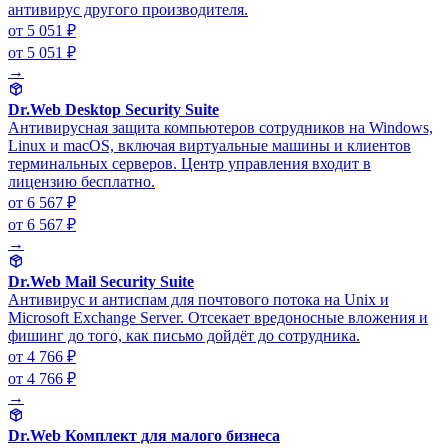
антивирус другого производителя.
от 5 051 ₽
от 5 051 ₽
→
Dr.Web Desktop Security Suite
Антивирусная защита компьютеров сотрудников на Windows,
Linux и macOS, включая виртуальные машины и клиентов
терминальных серверов. Центр управления входит в
лицензию бесплатно.
от 6 567 ₽
от 6 567 ₽
→
Dr.Web Mail Security Suite
Антивирус и антиспам для почтового потока на Unix и
Microsoft Exchange Server. Отсекает вредоносные вложения и
фишинг до того, как письмо дойдёт до сотрудника.
от 4 766 ₽
от 4 766 ₽
→
Dr.Web Комплект для малого бизнеса