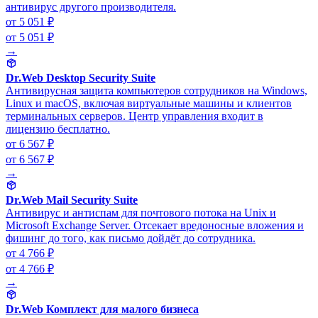
антивирус другого производителя.
от 5 051 ₽
от 5 051 ₽
→
Dr.Web Desktop Security Suite
Антивирусная защита компьютеров сотрудников на Windows,
Linux и macOS, включая виртуальные машины и клиентов
терминальных серверов. Центр управления входит в
лицензию бесплатно.
от 6 567 ₽
от 6 567 ₽
→
Dr.Web Mail Security Suite
Антивирус и антиспам для почтового потока на Unix и
Microsoft Exchange Server. Отсекает вредоносные вложения и
фишинг до того, как письмо дойдёт до сотрудника.
от 4 766 ₽
от 4 766 ₽
→
Dr.Web Комплект для малого бизнеса