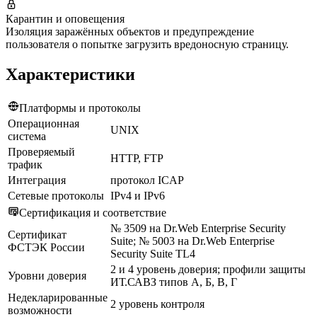
Карантин и оповещения
Изоляция заражённых объектов и предупреждение
пользователя о попытке загрузить вредоносную страницу.
Характеристики
Платформы и протоколы
Операционная
UNIX
система
Проверяемый
HTTP, FTP
трафик
Интеграция
протокол ICAP
Сетевые протоколы
IPv4 и IPv6
Сертификация и соответствие
№ 3509 на Dr.Web Enterprise Security
Сертификат
Suite; № 5003 на Dr.Web Enterprise
ФСТЭК России
Security Suite TL4
2 и 4 уровень доверия; профили защиты
Уровни доверия
ИТ.САВЗ типов А, Б, В, Г
Недекларированные
2 уровень контроля
возможности