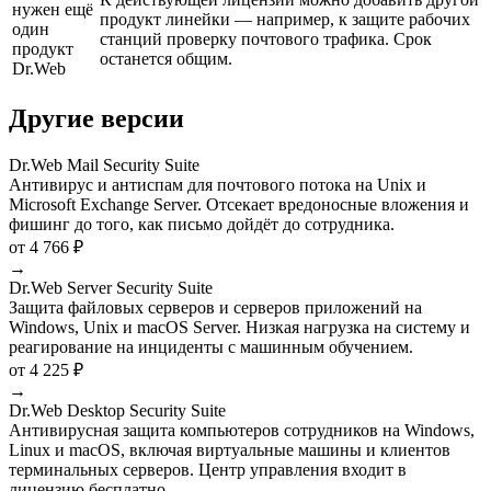
нужен ещё
продукт линейки — например, к защите рабочих
один
станций проверку почтового трафика. Срок
продукт
останется общим.
Dr.Web
Другие версии
Dr.Web Mail Security Suite
Антивирус и антиспам для почтового потока на Unix и
Microsoft Exchange Server. Отсекает вредоносные вложения и
фишинг до того, как письмо дойдёт до сотрудника.
от 4 766 ₽
→
Dr.Web Server Security Suite
Защита файловых серверов и серверов приложений на
Windows, Unix и macOS Server. Низкая нагрузка на систему и
реагирование на инциденты с машинным обучением.
от 4 225 ₽
→
Dr.Web Desktop Security Suite
Антивирусная защита компьютеров сотрудников на Windows,
Linux и macOS, включая виртуальные машины и клиентов
терминальных серверов. Центр управления входит в
лицензию бесплатно.