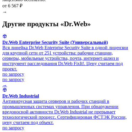
от 6 567 ₽
→
Другие продукты «Dr.Web»
Dr.Web Enterprise Security Suite (Универсальный)
Вся линейка Dr.Web Enterprise Security Suite в одной лицензии
для крупной сети от 251 устройства: рабочие станции,
серверы, мобильные устройства, почта, интернет-шлюз и
инструмент расследования Dr.Web FixIt!. Цену считаем под
проект.
по запросу
по запросу
→
Dr.Web Industrial
Антивирусная защита серверов и рабочих станций в
промышленных системах управления. При обнаружении
вредоносной активности Dr.Web Industrial не прерывает
технологический процесс. Сертифицирован ФСТЭК России,
цену считаем под объект.
по запросу