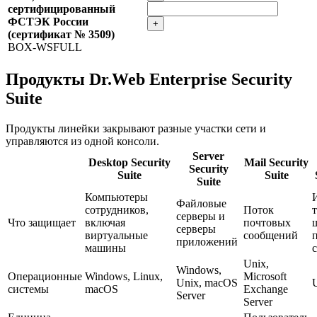
сертифицированный
ФСТЭК России
+
(сертификат № 3509)
BOX-WSFULL
Продукты Dr.Web Enterprise Security
Suite
Продукты линейки закрывают разные участки сети и
управляются из одной консоли.
Server
Desktop Security
Mail Security
Security
Suite
Suite
Suite
Компьютеры
Файловые
сотрудников,
Поток
серверы и
Что защищает
включая
почтовых
серверы
виртуальные
сообщений
приложений
машины
Unix,
Windows,
Операционные
Windows, Linux,
Microsoft
Unix, macOS
системы
macOS
Exchange
Server
Server