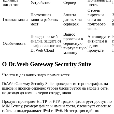
Единица
Пользователь
Устройство
Сервер
лицензии
почты
Отсечь
Постоянная
Защита
вирусы и
Главная задача
защита рабочих
данных на
спам до
мест
серверах
почтового
в
ящика
Вынос
Поведенческий
Антивирус и
проверки в
анализ, защита от
антиспам в
Особенность
сервисную
шифровальщиков,
одном
виртуальную
Dr.Web Cloud
продукте
машину
О Dr.Web Gateway Security Suite
Что это и для каких задач применяется
Dr.Web Gateway Security Suite проверяет интернет-трафик на
шлюзе и прокси-сервере: угроза блокируется на входе в сеть,
не доходя до компьютеров сотрудников.
Продукт проверяет HTTP- и FTP-трафик, фильтрует доступ по
MIME-типу, размеру файла и имени хоста, блокирует опасные
сайты и поддерживает IPv4 и IPv6. Интеграция идёт по