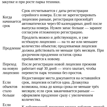
закупке и при росте парка техники.
Срок отсчитывается с даты регистрации
серийного номера. Если не зарегистрировать
Когда
лицензию раньше, регистрация произойдёт
начинается
автоматически через 60 календарных дней после
срок
выпуска номера. Нужен запас больше — заранее
согласуем отложенную регистрацию.
Продлить можно и действующую, и уже
истёкшую лицензию — на то же или меньшее
количество объектов; продлеваемая лицензия
Продление
должна действовать не меньше трёх месяцев. При
досрочном продлении остаток срока
прибавляется к новому.
Переход
После регистрации новой лицензии прежняя
на новую
работает ещё 30 дней — этого хватает, чтобы
лицензию
перевести парк техники без простоя.
Недостающие места докупаются на оставшийся
Если
срок, лицензия остаётся одна. Дозакупка
объектов
возможна, пока до конца срока не меньше трёх
стало
месяцев; если срок заканчивается раньше —
больше
оформляем продление сразу с увеличением
количества.
Если
К действующей лицензии можно добавить другой