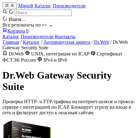
Migsoft
Каталог
Производители
Ищем…
Все результаты по «
» →
Корзина
0
Каталог
Производители
Контакты
Главная
/
Каталог
/
Антивирусная защита
/
Dr.Web
/
Dr.Web
Gateway Security Suite
Dr.Web
UNIX, интеграция по ICAP
Сертификат
ФСТЭК России
IPv4 и IPv6
Dr.Web Gateway Security
Suite
Проверка HTTP- и FTP-трафика на интернет-шлюзе и прокси-
сервере с интеграцией по ICAP. Блокирует угрозу на входе в
сеть и фильтрует доступ к опасным сайтам.