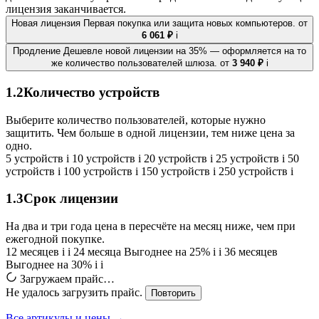
лицензия заканчивается.
Новая лицензия
Первая покупка или защита новых компьютеров.
от
6 061 ₽
i
Продление
Дешевле новой лицензии на 35% — оформляется на то
же количество пользователей шлюза.
от
3 940 ₽
i
1.2
Количество устройств
Выберите количество пользователей, которые нужно
защитить. Чем больше в одной лицензии, тем ниже цена за
одно.
5 устройств
i
10 устройств
i
20 устройств
i
25 устройств
i
50
устройств
i
100 устройств
i
150 устройств
i
250 устройств
i
1.3
Срок лицензии
На два и три года цена в пересчёте на месяц ниже, чем при
ежегодной покупке.
12 месяцев
i
i
24 месяца
Выгоднее на 25%
i
i
36 месяцев
Выгоднее на 30%
i
i
Загружаем прайс…
Не удалось загрузить прайс.
Повторить
Все артикулы и цены →