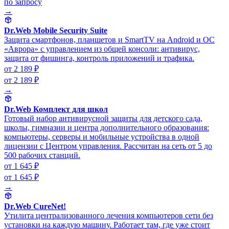
по запросу
→
Dr.Web Mobile Security Suite
Защита смартфонов, планшетов и SmartTV на Android и ОС
«Аврора» с управлением из общей консоли: антивирус,
защита от фишинга, контроль приложений и трафика.
от 2 189 ₽
от 2 189 ₽
→
Dr.Web Комплект для школ
Готовый набор антивирусной защиты для детского сада,
школы, гимназии и центра дополнительного образования:
компьютеры, серверы и мобильные устройства в одной
лицензии с Центром управления. Рассчитан на сеть от 5 до
500 рабочих станций.
от 1 645 ₽
от 1 645 ₽
→
Dr.Web CureNet!
Утилита централизованного лечения компьютеров сети без
установки на каждую машину. Работает там, где уже стоит